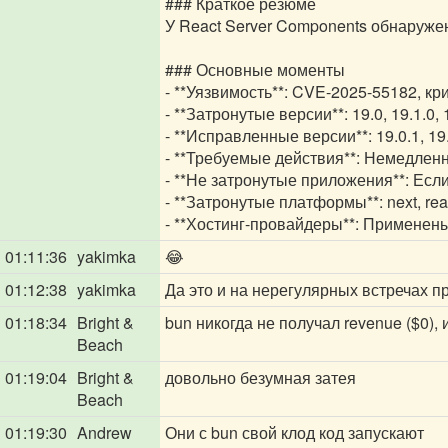
### Краткое резюме
У React Server Components обнаруже
### Основные моменты
- **Уязвимость**: CVE-2025-55182, кр
- **Затронутые версии**: 19.0, 19.1.0, 1
- **Исправленные версии**: 19.0.1, 19.
- **Требуемые действия**: Немедлен
- **Не затронутые приложения**: Есл
- **Затронутые платформы**: next, reac
- **Хостинг-провайдеры**: Применен
01:11:36
yakimka
😂
01:12:38
yakimka
Да это и на нерегулярных встречах 
01:18:34
Bright &
bun никогда не получал revenue ($0),
Beach
01:19:04
Bright &
довольно безумная затея
Beach
01:19:30
Andrew
Они с bun свой клод код запускают