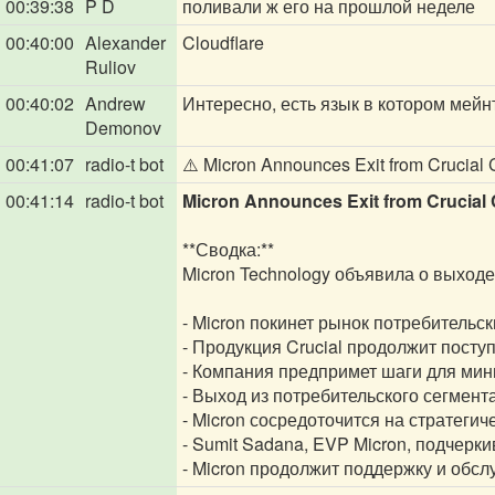
00:39:38
P D
поливали ж его на прошлой неделе
00:40:00
Alexander
Cloudflare
Ruliov
00:40:02
Andrew
Интересно, есть язык в котором мей
Demonov
00:41:07
radio-t bot
⚠️ Micron Announces Exit from Crucial
00:41:14
radio-t bot
Micron Announces Exit from Crucial
**Сводка:**
Micron Technology объявила о выходе
- Micron покинет рынок потребительс
- Продукция Crucial продолжит поступ
- Компания предпримет шаги для мин
- Выход из потребительского сегмен
- Micron сосредоточится на стратегич
- Sumit Sadana, EVP Micron, подчерки
- Micron продолжит поддержку и обсл