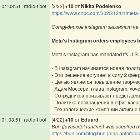
01:03:51
radio-t bot
[3/22]
+10
от
Nikita Podelenko
https://www.cnbc.com/2025/12/01/meta-i
Сотрудников Instagram загоняют на 
Meta's Instagram orders employees ba
Meta's Instagram has mandated its U.S.-b
- В Instagram начинается новая поли
- Это решение вступает в силу 2 февр
- Целью является повышение творчес
- Адам Моссери, глава Instagram, хоч
- Сотрудников призывают представля
- Политика возвращения в офис касает
- Технологические компании активно
01:03:51
radio-t bot
[4/22]
+10
от
Eduard
Bun (javascript runtime) was acquired b
https://bun.com/blog/bun-joins-anthropic