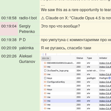
…
We saw this as a rare opportunity to tea
00:18:58
radio-t bot
⚠️ Claude on X: "Claude Opus 4.5 is now
00:19:04
Sergiy
Это про что вообще?
Petrenko
00:19:38
P D
про умпутуна с комментариями про не
00:20:09
yakimka
Я не ругаюсь, спасибо таки
00:20:26
Aleksei
Gurianov