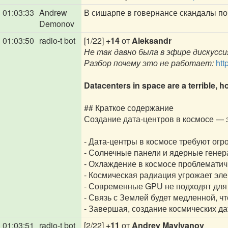
01:03:33
Andrew
В сишарпе в говернансе скандалы п
Demonov
01:03:50
radio-t bot
[1/22]
+14
от
Aleksandr
Не так давно была в эфире дискусс
Разбор почему это не работает:
htt
Datacenters in space are a terrible, h
## Краткое содержание
Создание дата-центров в космосе — 
- Дата-центры в космосе требуют огр
- Солнечные панели и ядерные генер
- Охлаждение в космосе проблематичн
- Космическая радиация угрожает эле
- Современные GPU не подходят для 
- Связь с Землей будет медленной, ч
- Завершая, создание космических да
01:03:51
radio-t bot
[2/22]
+11
от
Andrey Mavlyanov