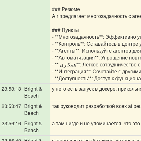
### Резюме
Air предлагает многозадачность с аг
### Пункты
- **Многозадачность**: Эффективно 
- **Контроль**: Оставайтесь в центр
- **Агенты**: Используйте агентов д
- **Автоматизация**: Упрощение пов
- ** همکاری**: Легкое сотруднич
- **Интеграция**: Сочетайте с друг
- **Доступность**: Доступ к функцион
23:53:13
Bright &
у него есть запуск в докере, прикольн
Beach
23:53:47
Bright &
так руководит разработкой всех ai р
Beach
23:56:16
Bright &
а там нигде и не упоминается, что эт
Beach
23:56:40
Bright &
скорее для разработчиков, которые 