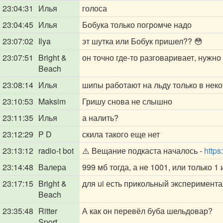
23:04:31
Илья
голоса
23:04:45
Илья
Бобука только погромче надо
23:07:02
Ilya
эт шутка или Бобук пришел?? 😳
23:07:51
Bright &
он точно где-то разговаривает, нужно
Beach
23:08:14
Илья
шипы работают на льду только в нек
23:10:53
Maksim
Гришу снова не слышно
23:11:35
Илья
а налить?
23:12:29
P D
скила такого еще нет
23:13:12
radio-t bot
⚠️ Вещание подкаста началось -
https
23:14:48
Валера
999 мб тогда, а не 1001, или только 1
23:17:15
Bright &
для ui есть прикольный эксперимента
Beach
23:35:48
Ritter
А как он перевёл буба шельдовар?
Sport