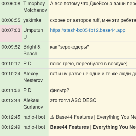
00:06:08
Timophey
А все потому что Джейсона ваши пер
Molchanov
00:06:55
yakimka
скорее от авторов ruff, мне эти ребят
00:07:03
Umputun
https://stash-bc054b12.base44.app
U
00:09:52
Bright &
как "зерокодеры"
Beach
00:10:17
P D
плюс грею, переобулся в воздухе)
00:10:24
Alexey
ruff и uv разве не одни и те же люди 
Nesterov
00:11:52
P D
фильтр?
00:12:44
Aleksei
это тоггл ASC.DESC
Gurianov
00:12:45
radio-t bot
⚠️ Base44 Features | Everything You Ne
00:12:49
radio-t bot
Base44 Features | Everything You Ne