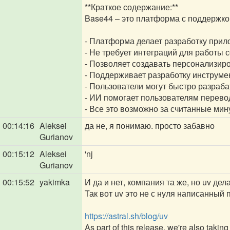
**Краткое содержание:**
Base44 – это платформа с поддержко
- Платформа делает разработку прил
- Не требует интеграций для работы
- Позволяет создавать персонализир
- Поддерживает разработку инструмен
- Пользователи могут быстро разраб
- ИИ помогает пользователям перево
- Все это возможно за считанные мин
00:14:16
Aleksei
да не, я понимаю. просто забавно
Gurianov
00:15:12
Aleksei
'nj
Gurianov
00:15:52
yakimka
И да и нет, компания та же, но uv де
Так вот uv это не с нуля написанный
https://astral.sh/blog/uv
As part of this release, we're also taki