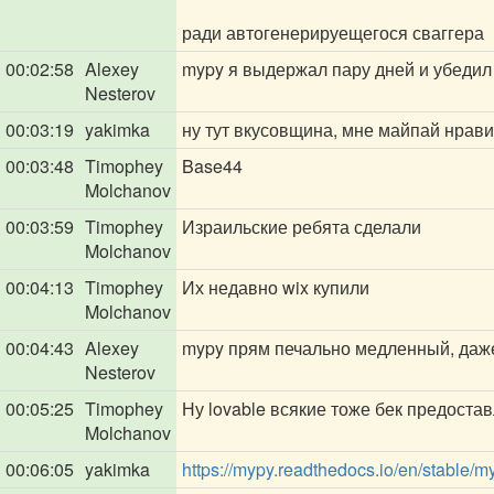
ради автогенерируещегося сваггера
00:02:58
Alexey
mypy я выдержал пару дней и убедил у
Nesterov
00:03:19
yakimka
ну тут вкусовщина, мне майпай нрави
00:03:48
Timophey
Base44
Molchanov
00:03:59
Timophey
Израильские ребята сделали
Molchanov
00:04:13
Timophey
Их недавно wix купили
Molchanov
00:04:43
Alexey
mypy прям печально медленный, даже 
Nesterov
00:05:25
Timophey
Ну lovable всякие тоже бек предостав
Molchanov
00:06:05
yakimka
https://mypy.readthedocs.io/en/stable