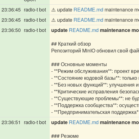
23:36:45
radio-t bot
⚠️ update
README.md
maintenance mo
23:36:45
radio-t bot
⚠️ update
README.md
maintenance mo
23:36:50
radio-t bot
update
README.md
maintenance mod
## Краткий обзор
Репозиторий MinIO обновил свой фа
### Основные моменты
- **Режим обслуживания**: проект в
- **Состояние кодовой базы**: только
- **Без новых функций**: улучшения 
- **Критические исправления безопас
- **Существующие проблемы**: не буд
- **Поддержка сообщества**: осущест
- **Предпринимательская поддержка*
23:36:51
radio-t bot
update
README.md
maintenance mod
### Резюме