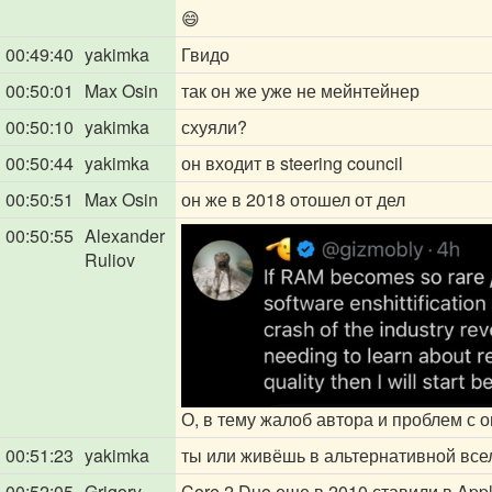
😄
00:49:40
yakimka
Гвидо
00:50:01
Max Osin
так он же уже не мейнтейнер
00:50:10
yakimka
схуяли?
00:50:44
yakimka
он входит в steering council
00:50:51
Max Osin
он же в 2018 отошел от дел
00:50:55
Alexander
Ruliov
О, в тему жалоб автора и проблем с 
00:51:23
yakimka
ты или живёшь в альтернативной всел
00:52:05
Grigory
Core 2 Duo еще в 2010 ставили в Appl