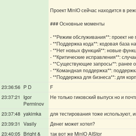
Проект MinIO сейчас находится в ре
### Основные моменты
- **Режим обслуживания**: проект не
- **Поддержка кода**: кодовая база 
- **Нет новых функций**: новые функ
- **Критические исправления**: случ
- **Существующие запросы**: ранее 
- **Командная поддержка**: поддержк
- **Поддержка для бизнеса**: для ко
23:36:56
P D
F
23:37:21
Igor
Не только гиковский выпуск но и почт
Perminov
23:37:48
yakimka
для тестирования тоже используют, 
23:39:31
Vasily
Денег может хотел?
23:40:05
Bright &
так вот же MinIO AIStor