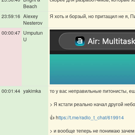
Beach
23:59:16
Alexey
Я хоть и борзый, но притащил не я, П
Nesterov
00:00:47
Umputun
U
00:01:44
yakimka
то у вас неправильные питонисты, ещ
> Я кстати реально начал другой небо
👍 h
ttps://t.me/radio_t_chat/619914
> и вообще теперь не понимаю зачем 