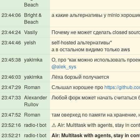
Beach
23:44:06
Bright &
а какие альтернативы у minio хороши
Beach
23:44:24
Vasily
Почему не может сделать closed sour
23:44:46
yelsh
self-hosted альтернативы*
а в остальном видимо только aws
23:45:38
yakimka
О, про “как можно использовать прое
@alek_sys
23:46:03
yakimka
Лёха борзый получается
23:47:29
Roman
Слышал хорошее про
https://github.
23:47:33
Alexander
Любой форк может начать считаться 
Ruliov
23:47:52
Roman
там оверхед по памяти на хранение, 
23:52:16
radio-t bot
⚠️ Air: Multitask with agents, stay in cont
23:52:21
radio-t bot
Air: Multitask with agents, stay in con