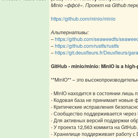
Minio «ффсё». Проект на Github пере
https://github.com/minio/minio
Альтернативы:
–
https://github.com/seaweedfs/seawee
–
https://github.com/rustfs/rustfs
–
https://git.deuxfleurs.fr/Deuxfleurs/gar
GitHub - minio/minio: MinIO is a hig
**MinIO** – это высокопроизводител
- MinIO находится в состоянии лишь 
- Кодовая база не принимает новые 
- Критические исправления безопасн
- Сообщество поддерживается через 
- Для активных версий поддержки обра
- У проекта 12,563 коммита на GitHub.
- Хранилище поддерживает работу с D