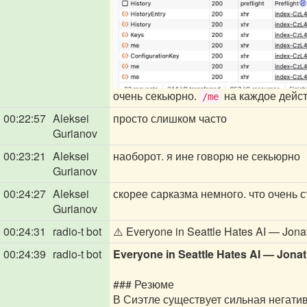
очень секьюрно.
на каждое дейс
/me
00:22:57
Aleksei
просто слишком часто
Gurianov
00:23:21
Aleksei
наоборот. я ине говорю не секьюрно
Gurianov
00:24:27
Aleksei
скорее сарказма немного. что очень 
Gurianov
00:24:31
radio-t bot
⚠️ Everyone in Seattle Hates AI — Jon
00:24:39
radio-t bot
Everyone in Seattle Hates AI — Jon
### Резюме
В Сиэтле существует сильная негатив