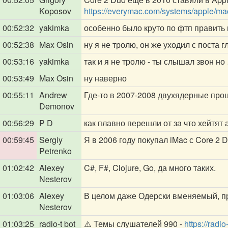
Koposov
https://everymac.com/systems/apple/ma
00:52:32
yakimka
особенно было круто по фтп править
00:52:38
Max Osin
ну я не тролю, он же уходил с поста 
00:53:16
yakimka
так и я не тролю - ты слышал звон н
00:53:49
Max Osin
ну наверно
00:55:11
Andrew
Где-то в 2007-2008 двухядерные про
Demonov
00:56:29
P D
как плавно перешли от за что хейтят 
00:59:45
Sergiy
Я в 2006 году покупал iMac с Core 2 
Petrenko
01:02:42
Alexey
C#, F#, Clojure, Go, да много таких.
Nesterov
01:03:06
Alexey
В целом даже Одерски вменяемый, п
Nesterov
01:03:25
radio-t bot
⚠️ Темы слушателей 990 -
https://radi