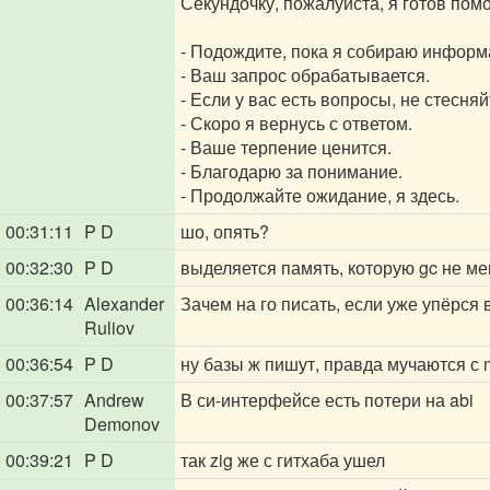
Секундочку, пожалуйста, я готов пом
- Подождите, пока я собираю информ
- Ваш запрос обрабатывается.
- Если у вас есть вопросы, не стесняй
- Скоро я вернусь с ответом.
- Ваше терпение ценится.
- Благодарю за понимание.
- Продолжайте ожидание, я здесь.
00:31:11
P D
шо, опять?
00:32:30
P D
выделяется память, которую gc не м
00:36:14
Alexander
Зачем на го писать, если уже упёрся в
Ruliov
00:36:54
P D
ну базы ж пишут, правда мучаются с
00:37:57
Andrew
В си-интерфейсе есть потери на abi
Demonov
00:39:21
P D
так zig же с гитхаба ушел