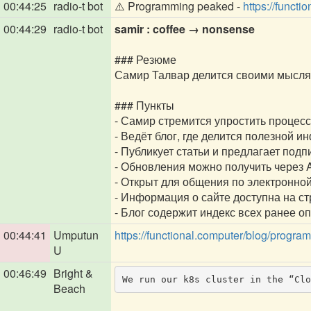
00:44:25
radio-t bot
⚠️ Programming peaked -
https://functi
00:44:29
radio-t bot
samir : coffee → nonsense
### Резюме
Самир Талвар делится своими мыслям
### Пункты
- Самир стремится упростить процес
- Ведёт блог, где делится полезной 
- Публикует статьи и предлагает подп
- Обновления можно получить через 
- Открыт для общения по электронной
- Информация о сайте доступна на ст
- Блог содержит индекс всех ранее 
00:44:41
Umputun
https://functional.computer/blog/progr
U
00:46:49
Bright &
We run our k8s cluster in the “Clo
Beach