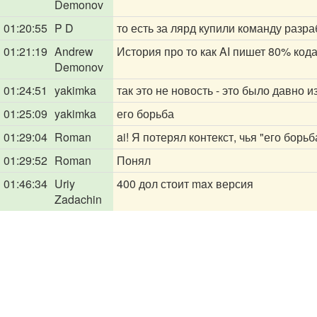
Demonov
01:20:55
P D
то есть за лярд купили команду разр
01:21:19
Andrew
История про то как AI пишет 80% код
Demonov
01:24:51
yakimka
так это не новость - это было давно и
01:25:09
yakimka
его борьба
01:29:04
Roman
ai! Я потерял контекст, чья "его борьб
01:29:52
Roman
Понял
01:46:34
Uriy
400 дол стоит max версия
Zadachin