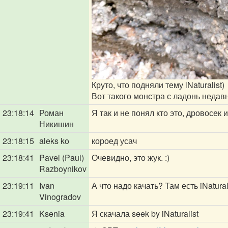
Круто, что подняли тему iNaturalist)
Вот такого монстра с ладонь недав
23:18:14
Роман
Я так и не понял кто это, дровосек 
Никишин
23:18:15
aleks ko
короед усач
23:18:41
Pavel (Paul)
Очевидно, это жук. :)
Razboynikov
23:19:11
Ivan
А что надо качать? Там есть iNaturali
Vinogradov
23:19:41
Ksenia
Я скачала seek by iNaturalist