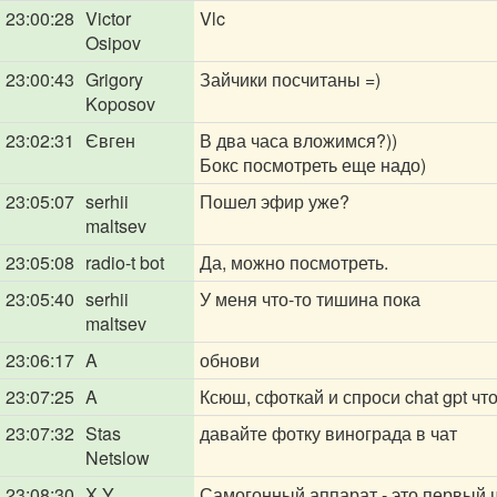
23:00:28
Victor
Vlc
Osipov
23:00:43
Grigory
Зайчики посчитаны =)
Koposov
23:02:31
Євген
В два часа вложимся?))
Бокс посмотреть еще надо)
23:05:07
serhii
Пошел эфир уже?
maltsev
23:05:08
radio-t bot
Да, можно посмотреть.
23:05:40
serhii
У меня что-то тишина пока
maltsev
23:06:17
A
обнови
23:07:25
A
Ксюш, сфоткай и спроси chat gpt что
23:07:32
Stas
давайте фотку винограда в чат
Netslow
23:08:30
X Y
Самогонный аппарат - это первый ш