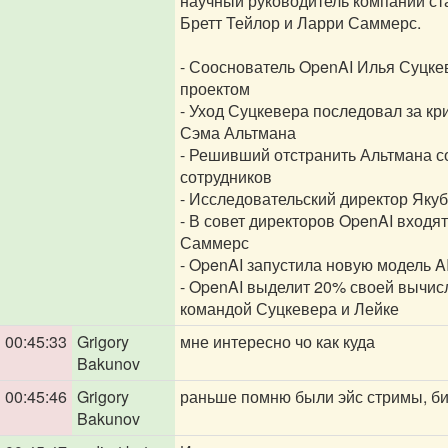
научный руководитель компании ста
Бретт Тейлор и Ларри Саммерс.
- Сооснователь OpenAI Илья Суцке
проектом
- Уход Суцкевера последовал за кр
Сэма Альтмана
- Решивший отстранить Альтмана со
сотрудников
- Исследовательский директор Якуб
- В совет директоров OpenAI вход
Саммерс
- OpenAI запустила новую модель 
- OpenAI выделит 20% своей вычис
командой Суцкевера и Лейке
00:45:33
Grigory
мне интересно чо как куда
Bakunov
00:45:46
Grigory
раньше помню были эйс стримы, бит
Bakunov