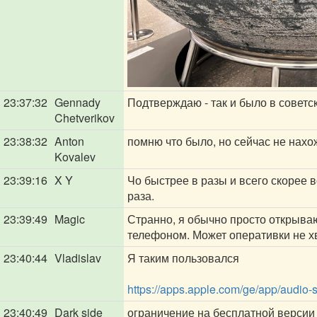
23:37:32
Gennady
Подтверждаю - так и было в советск
Chetverikov
23:38:32
Anton
помню что было, но сейчас не нахо
Kovalev
23:39:16
X Y
Чо быстрее в разы и всего скорее 
раза.
23:39:49
Magic
Странно, я обычно просто открыва
телефоном. Может оперативки не х
23:40:44
Vladislav
Я таким пользовался
https://apps.apple.com/ge/app/audio
23:40:49
Dark side
ограничение на бесплатной версии 