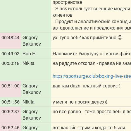
пространстве
- Slack использует внешние модели
клиентов
- Продукт и аналитические команды
автодополнение и предложения эм
00:48:44
Grigory
ух. тупо веб? как примитивно 🙁
Bakunov
00:49:03
Bob Ef
Напомните Умпутуну о сиэсви файла
00:50:18
Nikita
на реддите откопал - правда не знаю
https://sportsurge.club/boxing-live-st
00:51:00
Grigory
дак там dazn. платный сервис )
Bakunov
00:51:56
Nikita
у меня не просил денех))
00:52:37
Grigory
но все равно - тоже просто веб. я 
Bakunov
00:52:45
Grigory
вот как эйс стримы когда-то были