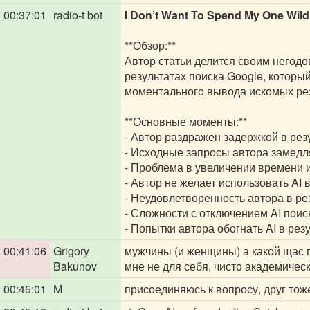
00:37:01
radio-t bot
I Don’t Want To Spend My One Wild 
**Обзор:**
Автор статьи делится своим негодо
результатах поиска Google, котор
моментального вывода искомых рез
**Основные моменты:**
- Автор раздражен задержкой в рез
- Исходные запросы автора замед
- Проблема в увеличении времени и
- Автор не желает использовать AI
- Неудовлетворенность автора в р
- Сложности с отключением AI поис
- Попытки автора обогнать AI в ре
00:41:06
Grigory
мужчины (и женщины) а какой щас 
Bakunov
мне не для себя, чисто академическ
00:45:01
ㅤM ㅤ
присоединяюсь к вопросу, друг тож