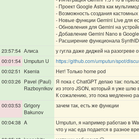
- Проект Google Astra как мультим
- Возможность создания кастомных
- Новые функции Gemini Live для е
- Обновления для Gemini на устро
- Добавление Gemini Nano в Google
- Расширение функционала SynthID
23:57:54
Алиса
у гугла даже диджей на разогреве о
00:01:54
Umputun U
https://github.com/umputun/spot/disc
00:02:51
Ksenia
Нет! Только home pod
00:03:26
Pavel (Paul)
Я пока с ChatGPT делаю так: поль
Razboynikov
из этого JSON, который я уже шлю 
К сожалению, это пока медленно ра
00:03:53
Grigory
зачем так, есть же функции
Bakunov
00:04:38
A
Umputun, я например работаю в Wa
что у нас еда подается в разное вр