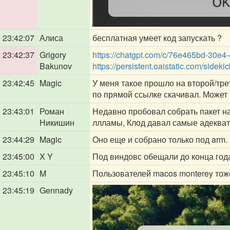
23:42:07
Алиса
бесплатная умеет код запускать ?
23:42:37
Grigory
https://chatgpt.com/c/76e465bd-30e
Bakunov
https://persistent.oaistatic.com/sid
23:42:45
Magic
У меня такое прошло на второй/трет
по прямой ссылке скачивал. Может
23:43:01
Роман
Недавно пробовал собрать пакет на
Никишин
ллламы, Клод давал самые адекват
23:44:29
Magic
Оно еще и собрано только под arm. 
23:45:00
X Y
Под виндовс обещали до конца год
23:45:10
ㅤM ㅤ
Пользователей macos monterey тоже
23:45:19
Gennady