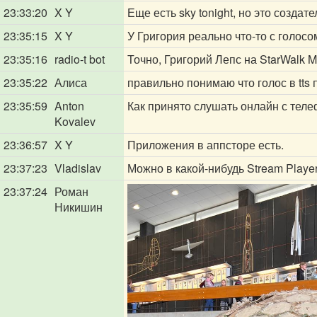
23:33:20
X Y
Еще есть sky tonight, но это создате
23:35:15
X Y
У Григория реально что-то с голосом
23:35:16
radio-t bot
Точно, Григорий Лепс на StarWalk M
23:35:22
Алиса
правильно понимаю что голос в tts 
23:35:59
Anton
Как принято слушать онлайн с теле
Kovalev
23:36:57
X Y
Приложения в аппсторе есть.
23:37:23
Vladislav
Можно в какой-нибудь Stream Player
23:37:24
Роман
Никишин