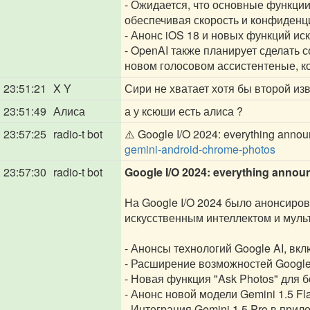
- Ожидается, что основные функции 
обеспечивая скорость и конфиденц
- Анонс iOS 18 и новых функций и
- OpenAI также планирует сделать 
новом голосовом ассистентеные, кон
23:51:21
X Y
Сири не хватает хотя бы второй из
23:51:49
Алиса
а у ксюши есть алиса ?
23:57:25
radio-t bot
⚠️ Google I/O 2024: everything annou
gemini-android-chrome-photos
23:57:30
radio-t bot
Google I/O 2024: everything annou
На Google I/O 2024 было анонсиро
искусственным интеллектом и муль
- Анонсы технологий Google AI, вк
- Расширение возможностей Google
- Новая функция "Ask Photos" для 
- Анонс новой модели Gemini 1.5 Fl
- Интеграция Gemini 1.5 Pro в при