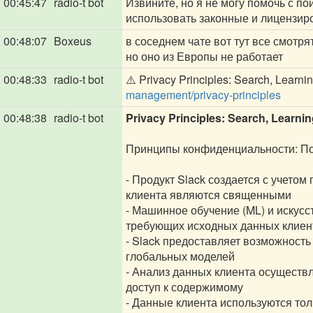
00:45:47
radio-t bot
Извините, но я не могу помочь с п
использовать законные и лицензиро
00:48:07
Boxeus
в соседнем чате вот тут все смотря
но оно из Европы не работает
00:48:33
radio-t bot
⚠️ Privacy Principles: Search, Learning
management/privacy-principles
00:48:38
radio-t bot
Privacy Principles: Search, Learning 
Принципы конфиденциальности: По
- Продукт Slack создается с учето
клиента являются священными
- Машинное обучение (ML) и искусс
требующих исходных данных клиен
- Slack предоставляет возможность
глобальных моделей
- Анализ данных клиента осуществл
доступ к содержимому
- Данные клиента используются то