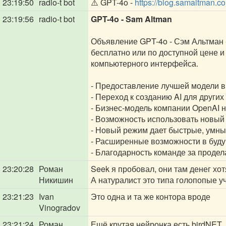
23:19:50
radio-t bot
⚠️ GPT-4o -
https://blog.samaltman.c
23:19:56
radio-t bot
GPT-4o - Sam Altman
Объявление GPT-4o - Сэм Альтман 
бесплатно или по доступной цене 
компьютерного интерфейса.
- Предоставление лучшей модели в
- Переход к созданию AI для други
- Бизнес-модель компании OpenAI 
- Возможность использовать новы
- Новый режим дает быстрые, умны
- Расширенные возможности в буду
- Благодарность команде за проде
23:20:28
Роман
Seek я пробовал, они там денег хот
Никишин
А натуралист это типа голопопые уч
23:21:23
Ivan
Это одна и та же контора вроде
Vinogradov
23:21:24
Роман
Ещё крутая нейронка есть birdNET.