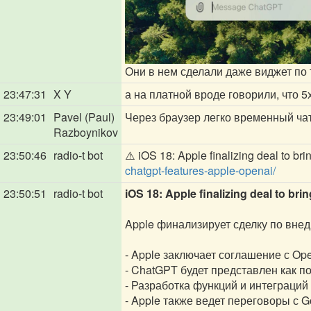
Они в нем сделали даже виджет по
23:47:31
X Y
а на платной вроде говорили, что 5x
23:49:01
Pavel (Paul)
Через браузер легко временный чат
Razboynikov
23:50:46
radio-t bot
⚠️ iOS 18: Apple finalizing deal to b
chatgpt-features-apple-openai/
23:50:51
radio-t bot
iOS 18: Apple finalizing deal to br
Apple финализирует сделку по вне
- Apple заключает соглашение с Op
- ChatGPT будет представлен как п
- Разработка функций и интеграций
- Apple также ведет переговоры с G