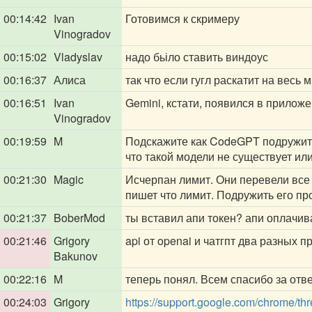
00:14:42
Ivan
Готовимся к скримеру
Vinogradov
00:15:02
Vladyslav
надо бьіло ставить виндоус
00:16:37
Алиса
так что если гугл раскатит на весь ми
00:16:51
Ivan
Gemini, кстати, появился в прилож
Vinogradov
00:19:59
ㅤM ㅤ
Подскажите как CodeGPT подружить с
что такой модели не существует ил
00:21:30
Magic
Исчерпан лимит. Они перевели все (
пишет что лимит. Подружить его про
00:21:37
BoberMod
ты вставил апи токен? апи оплачив
00:21:46
Grigory
api от openai и чатгпт два разных п
Bakunov
00:22:16
ㅤM ㅤ
теперь понял. Всем спасибо за отве
00:24:03
Grigory
https://support.google.com/chrome/t