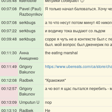
00:05:48
ksenobite
метрики собирают 🙂
00:07:08
Pavel (Paul)
Я только начал баловаться. Хочу че
Razboynikov
00:07:08
serkbugs
а то что несут потом минут 40 нико
00:07:22
serkbugs
и водичку тока выдают со льдом
00:09:48
serkbugs
сорре я чуть не в контексте был с
был. мой вопрос был дженерик по 
00:11:30
Анна
the eating marshal
Анищенко
00:11:49
Grigory
https://www.ubereats.com/ca/store/c
Bakunov
00:12:08
Radbek
"Кракожия"
00:12:57
Grigory
а чо вот я щас пытался перебить -
Bakunov
00:13:09
Umputun U
nop
00:13:10
Radbek
Не