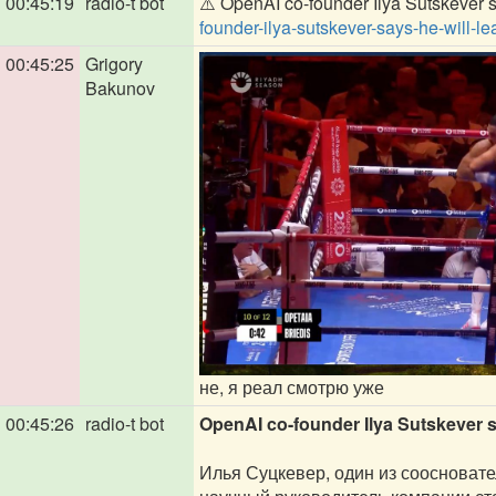
00:45:19
radio-t bot
⚠️ OpenAI co-founder Ilya Sutskever sa
founder-ilya-sutskever-says-he-will-le
00:45:25
Grigory
Bakunov
не, я реал смотрю уже
00:45:26
radio-t bot
OpenAI co-founder Ilya Sutskever sa
Илья Суцкевер, один из соосновате