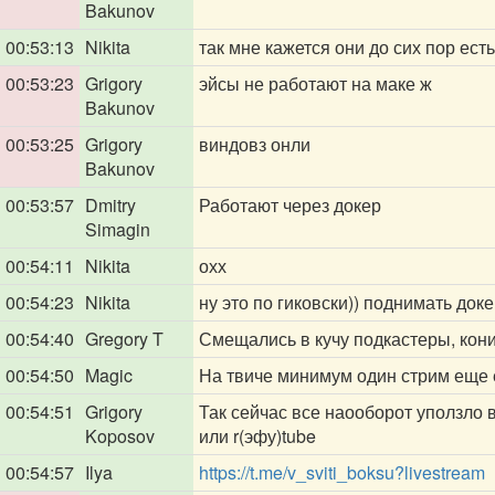
Bakunov
00:53:13
Nikita
так мне кажется они до сих пор есть
00:53:23
Grigory
эйсы не работают на маке ж
Bakunov
00:53:25
Grigory
виндовз онли
Bakunov
00:53:57
Dmitry
Работают через докер
Simagin
00:54:11
Nikita
охх
00:54:23
Nikita
ну это по гиковски)) поднимать доке
00:54:40
Gregory T
Смещались в кучу подкастеры, кони.
00:54:50
Magic
На твиче минимум один стрим еще 
00:54:51
Grigory
Так сейчас все наооборот уползло 
Koposov
или r(эфу)tube
00:54:57
Ilya
https://t.me/v_sviti_boksu?livestream