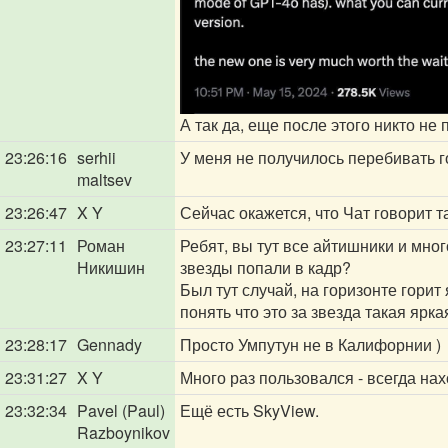
А так да, еще после этого никто не
23:26:16
serhii
У меня не получилось перебивать го
maltsev
23:26:47
X Y
Сейчас окажется, что Чат говорит та
23:27:11
Роман
Ребят, вы тут все айтишники и мног
Никишин
звезды попали в кадр?
Был тут случай, на горизонте горит 
понять что это за звезда такая ярк
23:28:17
Gennady
Просто Умпутун не в Калифорнии )
23:31:27
X Y
Много раз пользовался - всегда на
23:32:34
Pavel (Paul)
Ещё есть SkyView.
Razboynikov