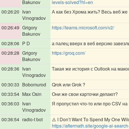
Bakunov
levels-solved?hl=en
00:26:20
Ivan
А как без Хрома жить? Весь веб же 
Vinogradov
00:26:49
Grigory
https://teams.microsoft.com/v2/
Bakunov
00:28:06
P D
а палец вверх в веб версию завезл
00:28:28
Grigory
https://groq.com/
Bakunov
00:28:36
Ivan
Такая же история с Outlook на мак
Vinogradov
00:30:33
Bobomurod
Qrok или Grok ?
00:33:54
Max Osin
Они же свои карточки делают?
00:36:03
Ivan
Я пропустил что-то или про CSV на 
Vinogradov
00:36:54
radio-t bot
⚠️ I Don’t Want To Spend My One Wild
https://aftermath.site/google-ai-sear