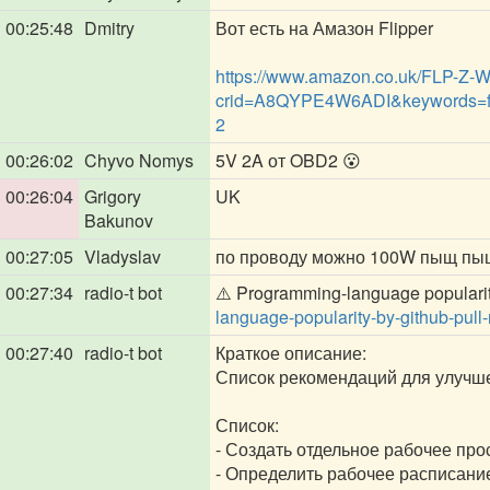
00:25:48
Dmitry
Вот есть на Амазон Flipper
https://www.amazon.co.uk/FLP-Z-
crid=A8QYPE4W6ADI&keywords=fl
2
00:26:02
Chyvo Nomys
5V 2A от OBD2 😮
00:26:04
Grigory
UK
Bakunov
00:27:05
Vladyslav
по проводу можно 100W пыщ пыщ,
00:27:34
radio-t bot
⚠️ Programming-language popularit
language-popularity-by-github-pull-
00:27:40
radio-t bot
Краткое описание:
Список рекомендаций для улучше
Список:
- Создать отдельное рабочее про
- Определить рабочее расписани