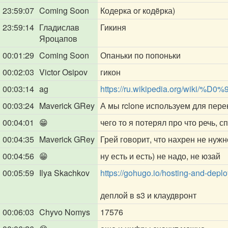
23:59:07
Coming Soon
Кодерка or кодëрка)
23:59:14
Гладислав
Гикиня
Яроцапов
00:01:29
Coming Soon
Опаньки по попоньки
00:02:03
Victor Osipov
гикон
00:03:14
ag
https://ru.wikipedia.org/wi
00:03:24
Maverick GRey
А мы rclone используем для перек
00:04:01
😁
чего то я потерял про что речь, с
00:04:35
Maverick GRey
Грей говорит, что нахрен не нужн
00:04:56
😁
ну есть и есть) не надо, не юзай
00:05:59
Ilya Skachkov
https://gohugo.io/hosting-and-depl
деплой в s3 и клаудвронт
00:06:03
Chyvo Nomys
17576