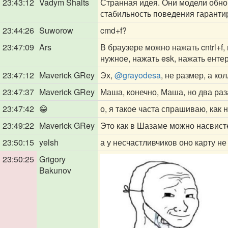
23:43:12
Vadym Shalts
Странная идея. Они модели обно
стабильность поведения гарантир
23:44:26
Suworow
cmd+f?
23:47:09
Ars
В браузере можно нажать cntrl+f
нужное, нажать esk, нажать ентер
23:47:12
Maverick GRey
Эх,
@grayodesa
, не размер, а ко
23:47:37
Maverick GRey
Маша, конечно, Маша, но два раза
23:47:42
😁
о, я такое часта спрашиваю, как
23:49:22
Maverick GRey
Это как в Шазаме можно насвисте
23:50:15
yelsh
а у несчастливчиков оно карту не
23:50:25
Grigory
Bakunov