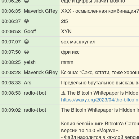
00:06:26
😁
еще и цифры значит можно
00:06:35
Maverick GRey
ХХХ - осмысленная комбинация?
00:06:37
😁
2t5
00:06:58
Gooff
XYN
00:07:07
😁
sex маск купил
00:07:50
😁
фри икс
00:08:25
yelsh
mmm
00:08:28
Maverick GRey
Ксюша: "Сэкс, кстати, тоже хорош
00:08:33
Ars
Предельно брутальное высказыв
00:08:53
radio-t bot
⚠️ The Bitcoin Whitepaper Is Hidd
https://waxy.org/2023/04/the-bitco
00:09:02
radio-t bot
The Bitcoin Whitepaper Is Hidden
Копия белой книги Bitcoin'a Са
версии 10.14.0 «Mojave».
- Файл находится в каждой версии 