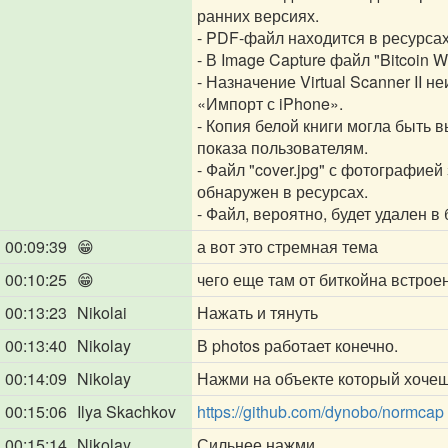
ранних версиях.
- PDF-файл находится в ресурсах I
- В Image Capture файл "Bitcoin 
- Назначение Virtual Scanner II 
«Импорт с iPhone».
- Копия белой книги могла быть 
показа пользователям.
- Файл "cover.jpg" с фотографией
обнаружен в ресурсах.
- Файл, вероятно, будет удален 
00:09:39
😁
а вот это стремная тема
00:10:25
😁
чего еще там от биткойна встроен
00:13:23
Nikolai
Нажать и тянуть
00:13:40
Nikolay
В photos работает конечно.
00:14:09
Nikolay
Нажми на объекте который хочеш
00:15:06
Ilya Skachkov
https://github.com/dynobo/normcap
00:15:14
Nikolay
Сильнее нажми.