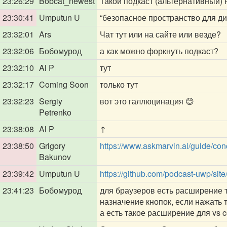
23:26:29
Bobcat_newest
Такой подкаст (альтернативный) 
23:30:41
Umputun U
“безопасное пространство для ди
23:32:01
Ars
Чат тут или на сайте или везде?
23:32:06
Бобомурод
а как можно форкнуть подкаст?
23:32:10
Al P
тут
23:32:17
Coming Soon
только тут
23:32:23
Sergiy
вот это галлюцинация 😊
Petrenko
23:38:08
Al P
↑
23:38:50
Grigory
https://www.askmarvin.ai/guide/conc
Bakunov
23:39:42
Umputun U
https://github.com/podcast-uwp/site
23:41:23
Бобомурод
для браузеров есть расширение 
назначение кнопок, если нажать 
а есть такое расширение для vs c