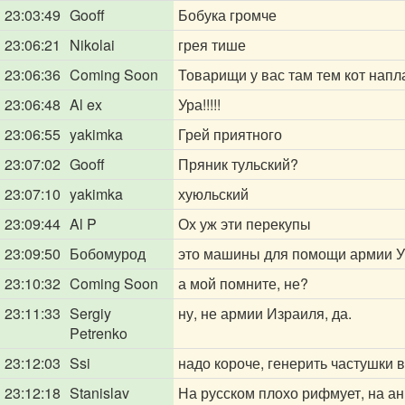
23:03:49
Gooff
Бобука громче
23:06:21
Nikolai
грея тише
23:06:36
Coming Soon
Товарищи у вас там тем кот напл
23:06:48
Al ex
Ура!!!!!
23:06:55
yakimka
Грей приятного
23:07:02
Gooff
Пряник тульский?
23:07:10
yakimka
хуюльский
23:09:44
Al P
Ох уж эти перекупы
23:09:50
Бобомурод
это машины для помощи армии У
23:10:32
Coming Soon
а мой помните, не?
23:11:33
Sergiy
ну, не армии Израиля, да.
Petrenko
23:12:03
Ssi
надо короче, генерить частушки в
23:12:18
Stanislav
На русском плохо рифмует, на а