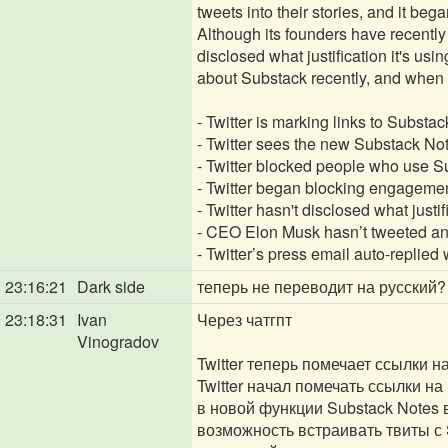
tweets into their stories, and it b
Although its founders have recently 
disclosed what justification it's u
about Substack recently, and when r
- Twitter is marking links to Substa
- Twitter sees the new Substack Note
- Twitter blocked people who use Su
- Twitter began blocking engagemen
- Twitter hasn't disclosed what justif
- CEO Elon Musk hasn’t tweeted an
- Twitter’s press email auto-replied
23:16:21
Dark side
теперь не переводит на русский?
23:18:31
Ivan
Через чатгпт
Vinogradov
Twitter теперь помечает ссылки н
Twitter начал помечать ссылки н
в новой функции Substack Notes 
возможность встраивать твиты с 