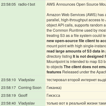
23:58:05
radio-t bot
AWS Announces Open Source Moun
Amazon Web Services (AWS) has ann
parallel, high-throughput access to 
object API calls, supports random and
the Common Runtime used by most 
treating S3 as a file system could l
new open-source file client to 
mount point with high single-instan
read large amounts of S3 data in 
directory listing
It is not designed 
Mountpoint is intended to map S3 bu
to objects
The client does not emu
features
Released under the Apache 
23:58:10
Vladyslav
тестировал второй интернет выд
23:58:17
Coming Soon
Гиканка)
23:58:19
Gooff
Гикэсса
23:58:40
Vladyslav
только вот в реальной жизни так