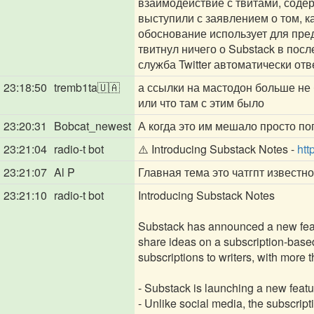
взаимодействие с твитами, соде
выступили с заявлением о том, ка
обоснование использует для пре
твитнул ничего о Substack в посл
служба Twitter автоматически от
23:18:50
tremb1ta🇺🇦
а ссылки на мастодон больше не
или что там с этим было
23:20:31
Bobcat_newest
А когда это им мешало просто пог
23:21:04
radio-t bot
⚠️ Introducing Substack Notes -
htt
23:21:07
Al P
Главная тема это чатгпт известно
23:21:10
radio-t bot
Introducing Substack Notes
Substack has announced a new featur
share ideas on a subscription-base
subscriptions to writers, with more 
- Substack is launching a new featur
- Unlike social media, the subscrip