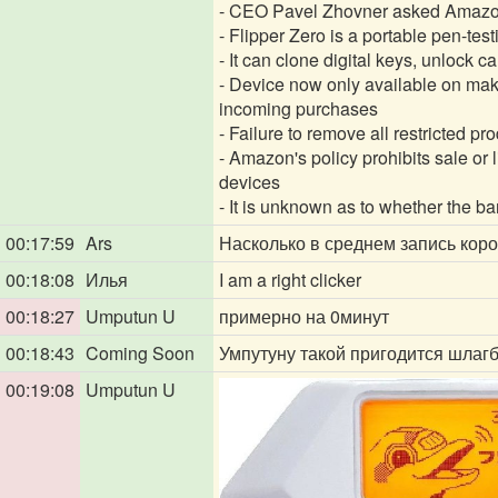
- CEO Pavel Zhovner asked Amazon
- Flipper Zero is a portable pen-tes
- It can clone digital keys, unlock 
- Device now only available on mak
incoming purchases
- Failure to remove all restricted pr
- Amazon's policy prohibits sale or 
devices
- It is unknown as to whether the b
00:17:59
Ars
Насколько в среднем запись кор
00:18:08
Илья
I am a right clicker
00:18:27
Umputun U
примерно на 0минут
00:18:43
Coming Soon
Умпутуну такой пригодится шлаг
00:19:08
Umputun U