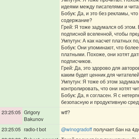
идеями между писателями и чита
Бобук: Да, и это без рекламы, чт
содержание?
Грей: Я тоже задумался об этом. 
подписной вселенной, чтобы пре
Умпутун: А как насчет платных по
Бобук: Они упоминают, что боле
платными. Похоже, они хотят дат
подписчиков.
Грей: Да, это здорово для авторо
каким будет ценник для читателей
Умпутун: Я тоже об этом задумал
контролировать, что они хотят чи
Бобук: Да, я согласен. Я с нетер
безопасную и продуктивную среду
23:25:05
Grigory
wtf?
Bakunov
23:25:05
radio-t bot
@winogradoff
получает бан на 4д