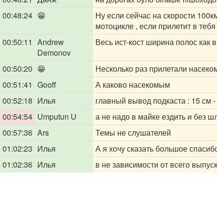
00:48:24
😁
Ну если сейчас на скорости 100к
мотоцикле , если прилетит в тебя
00:50:11
Andrew
Весь ист-кост ширина полос как в
Demonov
00:50:20
😁
Несколько раз прилетали насеком
00:51:41
Gooff
А каково насекомым
00:52:18
Илья
главный вывод подкаста : 15 см -
00:54:54
Umputun U
а не надо в майке ездить и без 
00:57:36
Ars
Темы не слушателей
01:02:23
Илья
А я хочу сказать большое спасиб
01:02:36
Илья
в не зависимости от всего выпус