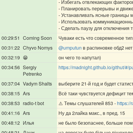
- Избегать отвлекающих факторов,
- Планировать перерывы и движе
- Устанавливать ясные границы 
- Использовать коммуникационны
- Сделать паузу для отключения 
00:29:51
Coming Soon
Чуваки есть что современное типа
00:31:22
Chyvo Nomys
@umputun
в распиновке обд2 нет 
00:32:19
😁
он чего то напутал)
00:34:56
Sergiy
https://madnight.github.io/githut/#/
Petrenko
00:37:04
Vadym Shalts
выберите 21-й год и будет статист
00:38:15
Ars
Всё таки чувствуется дефицит те
00:38:53
radio-t bot
⚠️ Темы слушателей 853 -
https:/
00:41:16
Ars
Ну да 2лайка макс., в пред. 15
00:48:12
Илья
не было безопаснее, больше по
00:48:21
Данж
на дорогах було більше пішоходо