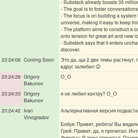
- Substack already boasts 35 million
- The goal is to foster conversatio
- The focus is on building a system 
universe, making it easy to keep tro
- The platform aims to construct a 
onto tension for great art and new 
- Substack says that it enters unchar
discover.
23:24:06
Coming Soon
Это да, ща 2 две темы растянут, 
вдруг залюбил 😉
23:24:26
Grigory
O_O
Bakunov
23:24:33
Grigory
я не любил контру? O_O
Bakunov
23:24:42
Ivan
Альтернативная версия подкаста 
Vinogradov
Бобук: Привет, ребята! Вы видел
Грей: Привет, да, я прочитал. Ин
Умпутун: Я тоже прочитал. Похож