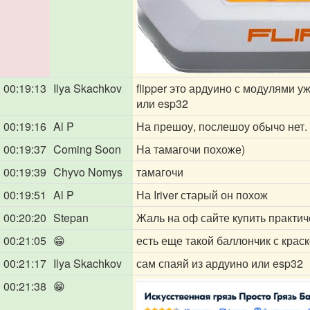
00:19:13
Ilya Skachkov
flipper это ардуино с модулями 
или esp32
00:19:16
Al P
На прешоу, послешоу обычо нет.
00:19:37
Coming Soon
На тамагочи похоже)
00:19:39
Chyvo Nomys
тамагочи
00:19:51
Al P
На Iriver старый он похож
00:20:20
Stepan
Жаль на оф сайте купить практиче
00:21:05
😁
есть еще такой баллончик с краск
00:21:17
Ilya Skachkov
сам спаяй из ардуино или esp32
00:21:38
😁