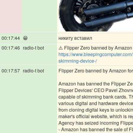
00:17:44
😁
никиту вставил
00:17:46
radio-t bot
⚠️ Flipper Zero banned by Amazon f
https://www.bleepingcomputer.com/
skimming-device-/
00:17:57
radio-t bot
Flipper Zero banned by Amazon for
Amazon has banned the Flipper Zero 
Flipper Devices' CEO Pavel Zhovner
capable of skimming bank cards. Th
various digital and hardware device
from cloning digital keys to unlock
maker's official website, which is 
Agency has seized incoming Flippe
- Amazon has banned the sale of Fl