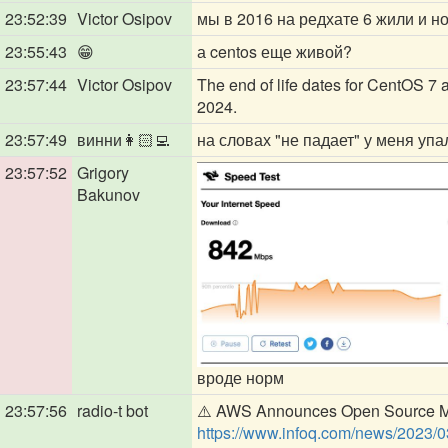
23:52:39
Victor Osipov
мы в 2016 на редхате 6 жили и н
23:55:43
😁
а centos еще живой?
23:57:44
Victor Osipov
The end of life dates for CentOS 7
2024.
23:57:49
винни👩🏻‍💻
на словах "не падает" у меня упа
23:57:52
Grigory
Bakunov
вроде норм
23:57:56
radio-t bot
⚠️ AWS Announces Open Source Mo
https://www.infoq.com/news/2023/