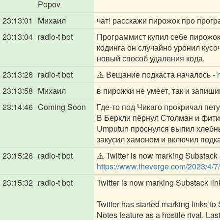
Popov
23:13:01
Михаил
чат! расскажи пирожок про прог
23:13:04
radio-t bot
Программист купил себе пирожок 
кодинга он случайно уронил кусо
новый способ удаления кода.
23:13:26
radio-t bot
⚠️ Вещание подкаста началось -
23:13:58
Михаил
в пирожки не умеет, так и запиши
23:14:46
Coming Soon
Где-то под Чикаго прокричал пет
В Беркли пёрнул Столман и фити
Umputun проснулся выпил хлебн
закусил хамоном и включил подк
23:15:26
radio-t bot
⚠️ Twitter is now marking Substack 
https://www.theverge.com/2023/4/7/
23:15:32
radio-t bot
Twitter is now marking Substack li
Twitter has started marking links t
Notes feature as a hostile rival. 