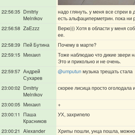
22:56:35
Dmitriy
надо глянуть. у меня все спреи в
Melnikov
есть альфациперметрин. пока ни р
22:56:58
ZaEzzz
Верю))) Хотя в области у меня со
ее.
22:58:39
Пей Бутина
Почему в марте?
22:59:15
Михаил
Тоже наблюдаю что дикие звери н
Это и прикольно и не очень.
22:59:57
Андрей
@umputun
музыка трещать стала
Сухарев
23:00:02
Dmitriy
скорее лисица просто оголодала и
Melnikov
23:00:05
Михаил
+
23:00:11
Паша
УХ, захрипело
Красников
23:00:21
Alexander
Хрипы пошли, унца пошла, можно