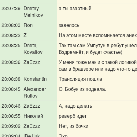
23:07:39
Dmitriy
а ты азартный
Melnikov
23:08:03
Ron
завелось
23:08:22
Z
На этом месте вспоминается анекд
23:08:25
Dmitrij
Так там сам Умпутун в ребут ушёл
Kovaliov
Вздремнёт, и будет счастье)
23:08:36
ZaEzzz
У меня тоже мак и с такой логикой
сам в бравзере или надо что-то де
23:08:38
Konstantin
Трансляция пошла
23:08:45
Alexander
О, Бобук из подвала.
Ruliov
23:08:46
ZaEzzz
А, надо делать
23:08:55
Николай
реверб идет
23:09:02
ZaEzzz
Нет, из бочки
23:09:04
lBeJIuk
Эхо