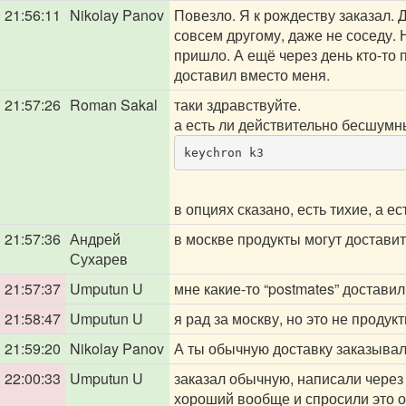
21:56:11
Nikolay Panov
Повезло. Я к рождеству заказал. Д
совсем другому, даже не соседу. 
пришло. А ещё через день кто-то
доставил вместо меня.
21:57:26
Roman Sakal
таки здравствуйте.
а есть ли действительно бесшум
keychron k3
в опциях сказано, есть тихие, а е
21:57:36
Андрей
в москве продукты могут доставит
Сухарев
21:57:37
Umputun U
мне какие-то “postmates” достави
21:58:47
Umputun U
я рад за москву, но это не продук
21:59:20
Nikolay Panov
А ты обычную доставку заказывал,
22:00:33
Umputun U
заказал обычную, написали через 
хороший вообще и спросили это ок