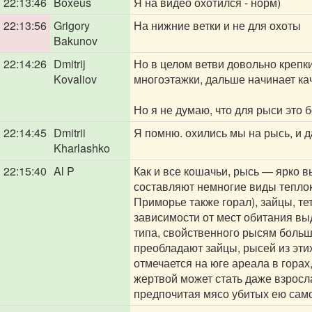
22:13:46
Boxeus
Я на видео охотился - норм)
22:13:56
Grigory
На нижние ветки и не для охоты
Bakunov
22:14:26
Dmitrij
Но в целом ветви довольно крепк
Kovaliov
многоэтажки, дальше начинает кач
Но я не думаю, что для рыси это
22:14:45
Dmitrii
Я помню. охились мы на рысь, и да
Kharlashko
22:15:40
Al P
Как и все кошачьи, рысь — ярко
составляют немногие виды теплок
Приморье также горал), зайцы, те
зависимости от мест обитания вы
типа, свойственного рысям больш
преобладают зайцы, рысей из эти
отмечается на юге ареала в горах
жертвой может стать даже взросл
предпочитая мясо убитых ею сам