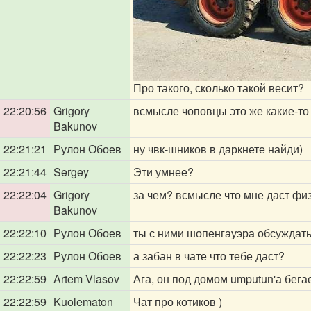
Про такого, сколько такой весит?
22:20:56
Grigory
всмысле чоповцы это же какие-то
Bakunov
22:21:21
Рулон Обоев
ну чвк-шников в даркнете найди)
22:21:44
Sergey
Эти умнее?
22:22:04
Grigory
за чем? всмысле что мне даст фи
Bakunov
22:22:10
Рулон Обоев
ты с ними шопенгауэра обсуждать
22:22:23
Рулон Обоев
а забан в чате что тебе даст?
22:22:59
Artem Vlasov
Ага, он под домом umputun'а бега
22:22:59
Kuolematon
Чат про котиков )