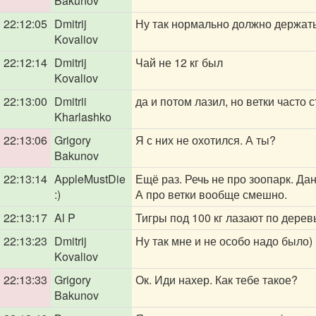
Bakunov
22:12:05
Dmitrij
Ну так нормально должно держат
Kovaliov
22:12:14
Dmitrij
Чай не 12 кг был
Kovaliov
22:13:00
Dmitrii
да и потом лазил, но ветки часто 
Kharlashko
22:13:06
Grigory
Я с них не охотился. А ты?
Bakunov
22:13:14
AppleMustDie
Ещё раз. Речь не про зоопарк. Да
:)
А про ветки вообще смешно.
22:13:17
Al P
Тигры под 100 кг лазают по дерев
22:13:23
Dmitrij
Ну так мне и не особо надо было)
Kovaliov
22:13:33
Grigory
Ок. Иди нахер. Как тебе такое?
Bakunov