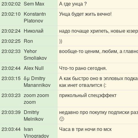
23:02:02
Sem Max
А где унца ?
23:02:10
Konstantn
Унца будет жить вечно!
Platonov
23:02:24
Николай
надо почаще хрипеть, новые юзе
23:02:25
Ron
))
23:02:33
Yehor
вообще-то ценим, любим, а главн
Smoliakov
23:02:44
Alex Null
Что-то рано сегодня.
23:03:15
δμ Dmitry
А как быстро оно в эпловых подка
Manannikov
как инет отвалится (:
23:03:23
zoom zoom
прикольный спецэффект
zoom
23:03:39
Dmitriy
недавно про покупку подписки ра
Melnikov
🙂
23:03:44
Ivan
Часа в три ночи по мск
Vinogradov