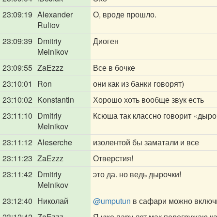
23:09:19
Alexander
О, вроде прошло.
Ruliov
23:09:39
Dmitriy
Диоген
Melnikov
23:09:55
ZaEzzz
Все в бочке
23:10:01
Ron
они как из банки говорят)
23:10:02
Konstantin
Хорошо хоть вообще звук есть
23:11:10
Dmitriy
Ксюша так классно говорит «дыро
Melnikov
23:11:12
Aleserche
изолентой бы заматали и все
23:11:23
ZaEzzz
Отверстия!
23:11:42
Dmitriy
это да. но ведь дырочки!
Melnikov
23:12:40
Николай
@umputun
в сафари можно включи
23:12:42
ZaEzzz
Я уже пару лет мак перегружаю ка