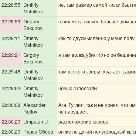
22:28:55
Dmitriy
не, там размер самой киски был н
Melnikov
22:28:59
Grigory
в них меха сильно больше. домаш
Bakunov
22:29:11
Dmitriy
как-то двусмысленно у меня пол
Melnikov
22:29:21
Grigory
я там волка убил 🙁 но он бешен
Bakunov
22:29:48
Dmitriy
там всякого зверья хватает. самое
Melnikov
22:29:52
Dmitriy
ночью заползали
Melnikov
22:30:08
Alexander
Ага. Гуглил, так и не понял, что
Ruliov
не нарушает.
22:30:29
Umputun U
расположение кнопок
22:30:29
Рулон Обоев
он же не дикий полуголодный кыс