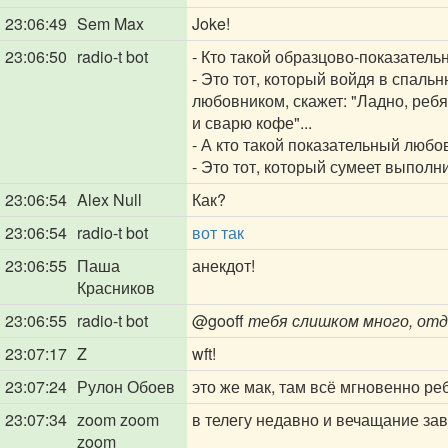
23:06:49
Sem Max
Joke!
23:06:50
radio-t bot
- Кто такой образцово-показатель
- Это тот, который войдя в спальн
любовником, скажет: "Ладно, ребят
и сварю кофе"...
- А кто такой показательный люб
- Это тот, который сумеет выполн
23:06:54
Alex Null
Как?
23:06:54
radio-t bot
вот так
23:06:55
Паша
анекдот!
Красников
23:06:55
radio-t bot
@gooff
тебя слишком много, отдо
23:07:17
Z
wft!
23:07:24
Рулон Обоев
это же мак, там всё мгновенно р
23:07:34
zoom zoom
в телегу недавно и вечащание за
zoom