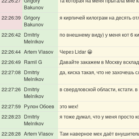
22:26:27
Grigory
та которая на меня прыгала мне ка
Bakunov
22:26:39
Grigory
я кирпичей килограм на десять о
Bakunov
22:26:42
Dmitriy
по внешнему виду) у меня кот 6 ки
Melnikov
22:26:44
Artem Vlasov
Через Lidar 😀
22:26:49
Ramil G
Давайте закажем в Москву вскла
22:27:08
Dmitriy
да, киска такая, что не захочешь 
Melnikov
22:27:26
Dmitriy
в свердловской области, кстати. 
Melnikov
22:27:59
Рулон Обоев
это мех!
22:28:23
Dmitriy
я тоже думал, что у меня просто 
Melnikov
22:28:28
Artem Vlasov
Там наверное мех даёт внушитель