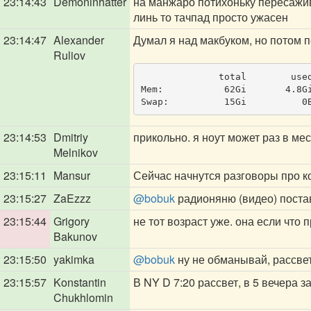
23:14:43
Demoninhatter
на манжаро потихоньку пересажива
линь то тачпад просто ужасен
23:14:47
Alexander
Думал я над макбуком, но потом 
Ruliov
              total        use
Mem:           62Gi       4.8G
Swap:          15Gi          0
23:14:53
Dmitriy
прикольно. я ноут может раз в ме
Melnikov
23:15:11
Mansur
Сейчас начнутся разговоры про к
23:15:27
ZaEzzz
@bobuk
радионяню (видео) постав
23:15:44
Grigory
не тот возраст уже. она если что п
Bakunov
23:15:50
yakimka
@bobuk
ну не обманывай, рассвет
23:15:57
Konstantin
В NY D 7:20 рассвет, в 5 вечера з
Chukhlomin