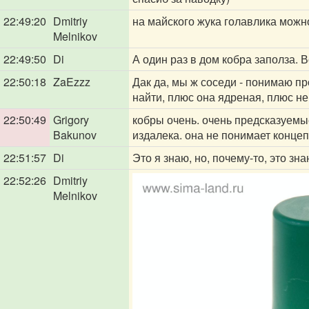
22:49:20
Dmitriy
на майского жука голавлика можн
Melnikov
22:49:50
Di
А один раз в дом кобра заполза. 
22:50:18
ZaEzzz
Дак да, мы ж соседи - понимаю пр
найти, плюс она ядреная, плюс н
22:50:49
Grigory
кобры очень. очень предсказуемы
Bakunov
издалека. она не понимает конце
22:51:57
Di
Это я знаю, но, почему-то, это зн
22:52:26
Dmitriy
Melnikov