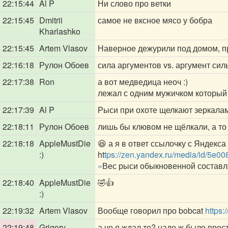
22:15:44
Al P
Ни слово про ветки
22:15:45
Dmitrii
самое не вксное мясо у бобра
Kharlashko
22:15:45
Artem Vlasov
Наверное дежурили под домом, п
22:16:18
Рулон Обоев
сила аргументов vs. аргумент сил
22:17:38
Ron
а вот медведица неоч :)
лежал с одним мужичком который 
22:17:39
Al P
Рыси при охоте щелкают зеркалам
22:18:11
Рулон Обоев
лишь бы клювом не щёлкали, а то
22:18:18
AppleMustDie
😆 а я в ответ ссылочку с Яндекса
:)
ht
tps://zen.yandex.ru/media/id/5
«
Вес рыси обыкновенной составля
22:18:40
AppleMustDie
🤣👍
:)
22:19:32
Artem Vlasov
Вообще говорил про bobcat
https
22:19:48
Grigory
а чо я ждал то? надо ж было прос