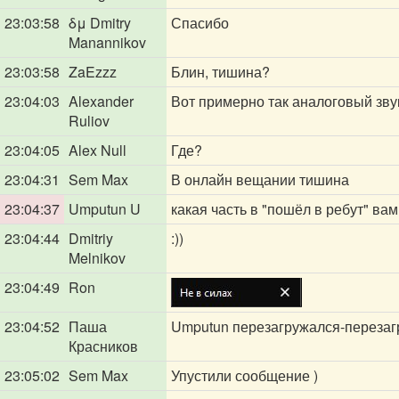
23:03:58
δμ Dmitry
Спасибо
Manannikov
23:03:58
ZaEzzz
Блин, тишина?
23:04:03
Alexander
Вот примерно так аналоговый зву
Ruliov
23:04:05
Alex Null
Где?
23:04:31
Sem Max
В онлайн вещании тишина
23:04:37
Umputun U
какая часть в "пошёл в ребут" ва
23:04:44
Dmitriy
:))
Melnikov
23:04:49
Ron
23:04:52
Паша
Umputun перезагружался-перезагр
Красников
23:05:02
Sem Max
Упустили сообщение )