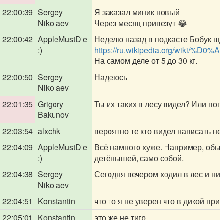
22:00:39
Sergey
Я заказал миник новый
Nikolaev
Через месяц привезут 😂
22:00:42
AppleMustDie
Неделю назад в подкасте Бобук щёл
:)
https://ru.wikipedia.org/wiki
На самом деле от 5 до 30 кг.
22:00:50
Sergey
Надеюсь
Nikolaev
22:01:35
Grigory
Ты их таких в лесу видел? Или п
Bakunov
22:03:54
alxchk
вероятно те кто видел написать не
22:04:09
AppleMustDie
Всё намного хуже. Например, обы
:)
детёнышей, само собой.
22:04:38
Sergey
Сегодня вечером ходил в лес и ни
Nikolaev
22:04:51
Konstantin
что то я не уверен что в дикой п
22:05:01
Konstantin
это же не тигр