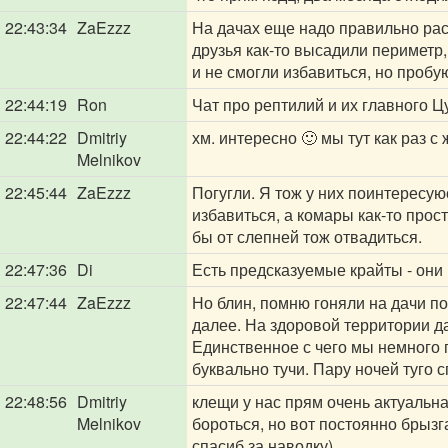
22:43:34
ZaEzzz
На дачах еще надо правильно рас
друзья как-то высадили периметр, 
и не смогли избавиться, но пробу
22:44:19
Ron
Чат про рептилий и их главного Ц
22:44:22
Dmitriy
хм. интересно 🙂 мы тут как раз 
Melnikov
22:45:44
ZaEzzz
Погугли. Я тож у них поинтересую
избавиться, а комары как-то прос
бы от слепней тож отвадиться.
22:47:36
Di
Есть предсказуемые крайты - они 
22:47:44
ZaEzzz
Но блин, помню гоняли на дачи по
далее. На здоровой территории да
Единственное с чего мы немного п
буквально тучи. Пару ночей туго 
22:48:56
Dmitriy
клещи у нас прям очень актуальна
Melnikov
бороться, но вот постоянно брызга
спасиб за наводку)