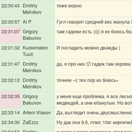
22:30:43
Dmitriy
тоже верно
Melnikov
22:30:57
Al P
Гугл говорит средний вес манула 3 
22:31:07
Grigory
там гадюки есть :(((( я их боюсь 
Bakunov
22:31:32
Kuolematon
И погладить можно дважды )
Tuuli
22:31:47
Dmitriy
да, я про них 🙁 гадюк там херова
Melnikov
22:32:12
Dmitriy
точнее «с тех пор их боюсь»
Melnikov
22:32:35
Grigory
у меня еще проблема. я все лесно
Bakunov
медведей, а они ебанутые. Но вот 
22:33:14
Artem Vlasov
Да, выглядит очень двусмысленно
22:34:30
ZaEzzz
Ну дак она 9.5, плюс 10кг кирпичей
22:34:59
Dmitriy
я когда с еката переехал, стал раз