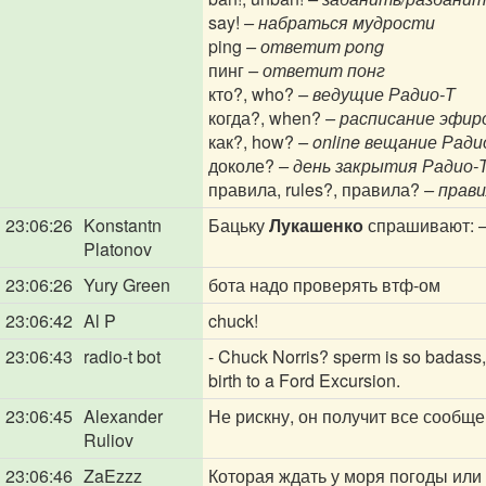
say!
– набраться мудрости
ping
– ответит pong
пинг
– ответит понг
кто?, who?
– ведущие Радио-Т
когда?, when?
– расписание эфир
как?, how?
– online вещание Ради
доколе?
– день закрытия Радио-
правила, rules?, правила?
– прав
23:06:26
Konstantn
Бацьку
Лукашенко
спрашивают: 
Platonov
23:06:26
Yury Green
бота надо проверять втф-ом
23:06:42
Al P
chuck!
23:06:43
radio-t bot
- Chuck Norris? sperm is so badass
birth to a Ford Excursion.
23:06:45
Alexander
Не рискну, он получит все сообще
Ruliov
23:06:46
ZaEzzz
Которая ждать у моря погоды или