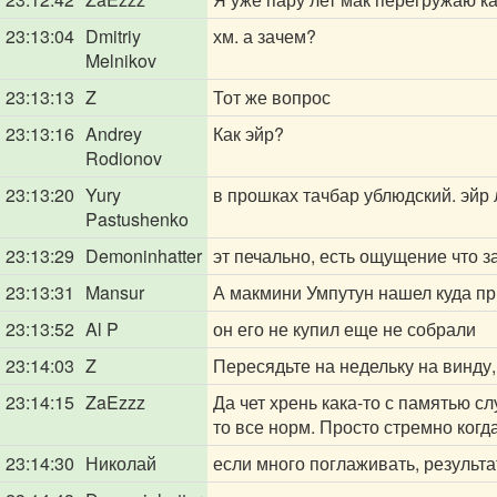
23:13:04
Dmitriy
хм. а зачем?
Melnikov
23:13:13
Z
Тот же вопрос
23:13:16
Andrey
Как эйр?
Rodionov
23:13:20
Yury
в прошках тачбар ублюдский. эйр 
Pastushenko
23:13:29
Demoninhatter
эт печально, есть ощущение что за
23:13:31
Mansur
А макмини Умпутун нашел куда п
23:13:52
Al P
он его не купил еще не собрали
23:14:03
Z
Пересядьте на недельку на винду,
23:14:15
ZaEzzz
Да чет хрень кака-то с памятью с
то все норм. Просто стремно когда
23:14:30
Николай
если много поглаживать, результа