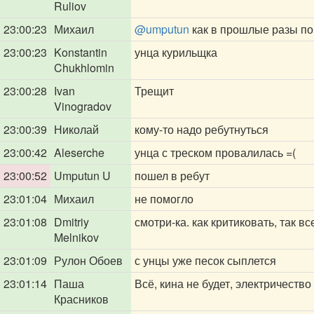
Ruliov
23:00:23
Михаил
@umputun
как в прошлые разы п
23:00:23
Konstantin
унца курильщка
Chukhlomin
23:00:28
Ivan
Трещит
Vinogradov
23:00:39
Николай
кому-то надо ребутнуться
23:00:42
Aleserche
унца с треском провалилась =(
23:00:52
Umputun U
пошел в ребут
23:01:04
Михаил
не помогло
23:01:08
Dmitriy
смотри-ка. как критиковать, так вс
Melnikov
23:01:09
Рулон Обоев
с унцы уже песок сыплется
23:01:14
Паша
Всё, кина не будет, электричество
Красников