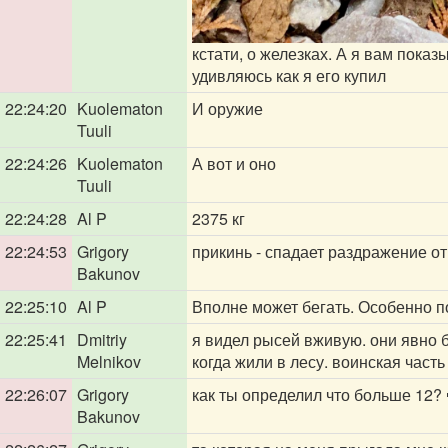
кстати, о железках. А я вам показ
удивляюсь как я его купил
22:24:20
Kuolematon
И оружие
Tuuli
22:24:26
Kuolematon
А вот и оно
Tuuli
22:24:28
Al P
2375 кг
22:24:53
Grigory
прикинь - спадает раздражение от
Bakunov
22:25:10
Al P
Вполне может бегать. Особенно п
22:25:41
Dmitriy
я видел рысей вживую. они явно б
Melnikov
когда жили в лесу. воинская часть
22:26:07
Grigory
как ты определил что больше 12? 
Bakunov