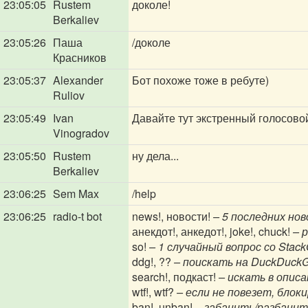
23:05:05
Rustem
доколе!
Berkaliev
23:05:26
Паша
/доколе
Красников
23:05:37
Alexander
Бот похоже тоже в ребуте)
Ruliov
23:05:49
Ivan
Давайте тут экстренный голосово
Vinogradov
23:05:50
Rustem
ну дела...
Berkaliev
23:06:25
Sem Max
/help
23:06:25
radio-t bot
news!, новости!
– 5 последних но
анекдот!, анкедот!, joke!, chuck!
– 
so!
– 1 случайный вопрос со Stack
ddg!, ??
– поискать на DuckDuckG
search!, подкаст!
– искать в описа
wtf!, wtf?
– если не повезет, блок
ban!, unban!
– забанить/разбанит