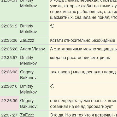
Melnikov
ужики, которые любят на камнях у 
своих местах рыболовных, стал их
шахматных. сначала не понял, что
22:35:12
Dmitriy
🙂
Melnikov
22:35:26
ZaEzzz
Кстати относительно безобидные
22:35:28
Artem Vlasov
А эти кирпичами можно защищать
22:35:57
Dmitriy
когда на расстоянии смотришь
Melnikov
22:36:03
Grigory
так. нахер ) мне адреналин перед
Bakunov
22:36:10
Dmitriy
🙂
Melnikov
22:36:39
Grigory
они непредсказуемо опасые. всмыс
Bakunov
организм на ее яд прореагирует
22:37:27
ZaEzzz
Это да. Но из тех что я встречал 