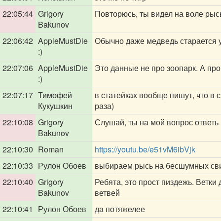
22:05:44
Grigory
Повторюсь, ты видел на воле рыс
Bakunov
22:06:42
AppleMustDie
Обычно даже медведь старается уй
:)
22:07:06
AppleMustDie
Это данные не про зоопарк. А про
:)
22:07:17
Тимофей
в статейках вообще пишут, что в 
Кукушкин
раза)
22:10:08
Grigory
Слушай, ты на мой вопрос ответь
Bakunov
22:10:30
Roman
https://youtu.be/e51vM6ibVjk
22:10:33
Рулон Обоев
выбираем рысь на бесшумных св
22:10:40
Grigory
Ребята, это прост пиздежь. Ветки
Bakunov
ветвей
22:10:41
Рулон Обоев
да потяжелее