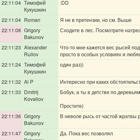
22:11:04
Тимофей
:DD
Кукушкин
22:11:04
Roman
Я не в претензии, но см. Выше
22:11:08
Grigory
Сходите в лес. Посмотрите натре
Bakunov
22:11:23
Alexander
Что-то мне кажется вес рысей по
Ruliov
просто в особых условиях и любя
22:11:24
Тимофей
один раз))
Кукушкин
22:11:32
Al P
Интересно при каких обстоятельс
22:11:33
Dmitrij
Бобук, а ты в детстве по деревьям
Kovaliov
Простите)
22:11:36
Grigory
В неволе рысь от частой жратвы р
Bakunov
22:11:47
Grigory
Да. Пока вес позволял