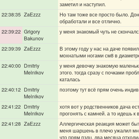
заметил и наступил.
22:38:35
ZaEzzz
Но там тоже все просто было. Доне
обработали и все отлично.
22:39:22
Grigory
у меня знакомый чуть не скончалс
Bakunov
22:39:39
ZaEzzz
В этому году у нас на даче появил
мохнатыми ногами см8 в диаметре.
22:40:00
Dmitriy
у меня девочку знакомую маленька
Melnikov
этого. тогда сразу с почками про
каталась
22:40:12
Dmitriy
поэтому тут всё прям очень инди
Melnikov
22:41:22
Dmitriy
хотя вот у родственников дача ес
Melnikov
прогонять с камней. а то идешь к 
22:41:28
ZaEzzz
Аллергическая реакция может быть
меня шаршень в плечо ужалил мне 
что прям пздц, два месяца отходи