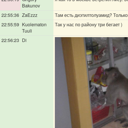
Bakunov
22:55:36
ZaEzzz
Там есть диэтилтолуамид? Только
22:55:59
Kuolematon
Так у нас по району три бегает )
Tuuli
22:56:23
Di