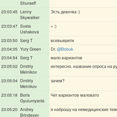
Shuraeff
23:03:45
Lenny
Эсть девочка :)
Skywalker
23:03:47
Sveta
+ :)
Ushakova
23:03:50
Serg T
всевыврети
23:04:05
Yury Green
Dr.
@Bobuk
23:04:54
Serg T
мало вариантов
23:05:02
Dmitriy
интересно. название опроса на р
Melnikov
23:05:04
Dmitriy
зачем?
Melnikov
23:05:18
Boris
Чет вариантов маловато
Gyulumyants
23:05:20
Andrey
я наброшу на немедицинские те
Brindeyev