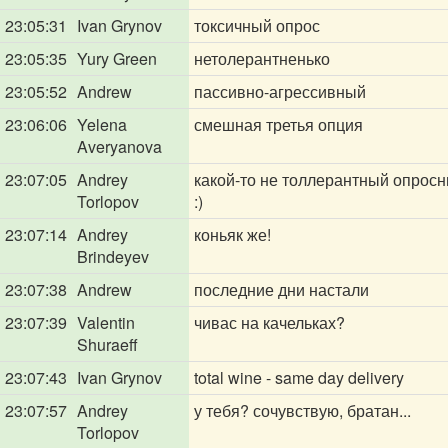
23:05:31
Ivan Grynov
токсичный опрос
23:05:35
Yury Green
нетолерантненько
23:05:52
Andrew
пассивно-агрессивный
23:06:06
Yelena
смешная третья опция
Averyanova
23:07:05
Andrey
какой-то не толлерантный опросни
Torlopov
:)
23:07:14
Andrey
коньяк же!
Brindeyev
23:07:38
Andrew
последние дни настали
23:07:39
Valentin
чивас на качельках?
Shuraeff
23:07:43
Ivan Grynov
total wine - same day delivery
23:07:57
Andrey
у тебя? сочувствую, братан...
Torlopov