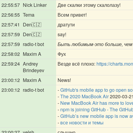
22:55:57
Nick Linker
Две скалки этому скалолазу!
22:56:55
Tema
Всем привет!
22:57:41
Den🇨🇿
дратути
22:57:59
Den🇨🇿
say!
22:57:59
radio-t bot
Быть любимым-это больше, чем
22:58:02
Maxim A
Фух
22:59:24
Andrey
Везде всё плохо:
https://charts.m
Brindeyev
23:00:12
Maxim A
News!
23:00:12
radio-t bot
-
GitHub's mobile app to go open so
-
The 2020 MacBook Air
2020-03-2
-
New MacBook Air has more to love
-
npm is joining GitHub - The GitHu
-
GitHub’s new mobile app is now a
-
все новости и темы
23:00:27
yelsh
слышно