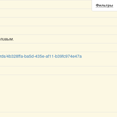
Фильтры
ливым.
oards/4b328ffa-ba5d-435e-af11-b39fc974e47a