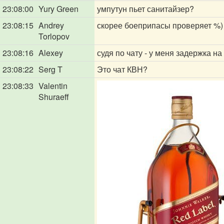
23:08:00
Yury Green
умпутун пьет санитайзер?
23:08:15
Andrey
скорее боеприпасы проверяет %)
Torlopov
23:08:16
Alexey
судя по чату - у меня задержка н
23:08:22
Serg T
Это чат КВН?
23:08:33
Valentin
Shuraeff