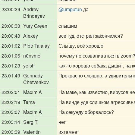
23:00:29
Andrey
@umputun
да
Brindeyev
23:00:33
Yury Green
слышим
23:00:43
Alexey
все гуд, отстрел закончился?
23:01:02
Piotr Talalay
Слышу, всё хорошо
23:01:06
n0nvme
почему не созваниваться в zoom?
23:01:23
yelsh
как-то хорошо собака дышит, на к
23:01:49
Gennady
Прекрасно слышно, а удивительно
Chetverikov
23:02:01
Maxim A
На маке, как известно, вирусов не
23:02:19
Tema
На винде уде слишком агрессивн
23:03:07
Maxim A
На секунду оборвалось?
23:03:14
Serg T
нет
23:03:39
Valentin
ихтамнет