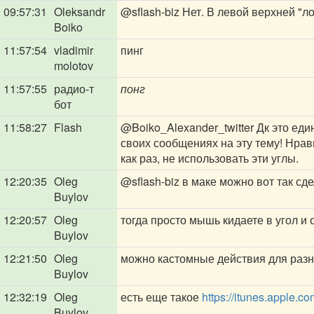
09:57:31
Oleksandr
@sflash-biz
Нет. В левой верхней "л
Boiko
11:57:54
vladimir
пинг
molotov
11:57:55
радио-т
понг
бот
11:58:27
Flash
@Boiko_Alexander_twitter
Дк это еди
своих сообщениях на эту тему! Нрави
как раз, не использовать эти углы.
12:20:35
Oleg
@sflash-biz
в маке можно вот так сд
Buylov
12:20:57
Oleg
тогда просто мышь кидаете в угол и 
Buylov
12:21:50
Oleg
можно кастомные действия для разн
Buylov
12:32:19
Oleg
есть еще такое
https://itunes.apple.
Buylov