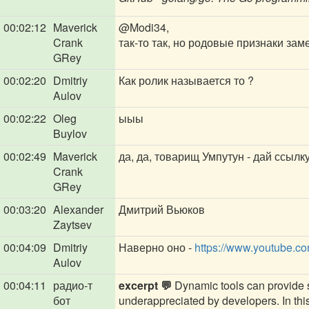
00:02:12
Maverick
@Modi34
,
Crank
так-то так, но родовые признаки зам
GRey
00:02:20
Dmitriy
Как ролик называется то ?
Aulov
00:02:22
Oleg
ыыы
Buylov
00:02:49
Maverick
да, да, товарищ Умпутун - дай ссылк
Crank
GRey
00:03:20
Alexander
Дмитрий Вьюков
Zaytsev
00:04:09
Dmitriy
Наверно оно -
https://www.youtube.
Aulov
00:04:11
радио-т
excerpt 💬
Dynamic tools can provide si
бот
underappreciated by developers. In this 