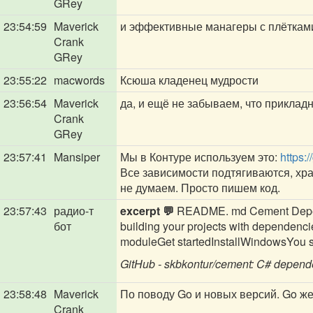
GRey
23:54:59
Maverick
и эффективные манагеры с плёткам
Crank
GRey
23:55:22
macwords
Ксюша кладенец мудрости
23:56:54
Maverick
да, и ещё не забываем, что приклад
Crank
GRey
23:57:41
Mansiper
Мы в Контуре используем это:
https:
Все зависимости подтягиваются, хра
не думаем. Просто пишем код.
23:57:43
радио-т
excerpt 💬
README. md Cement Depende
бот
building your projects with dependencies
moduleGet startedInstallWindowsYou sh
GitHub - skbkontur/cement: C# depen
23:58:48
Maverick
По поводу Go и новых версий. Go же 
Crank