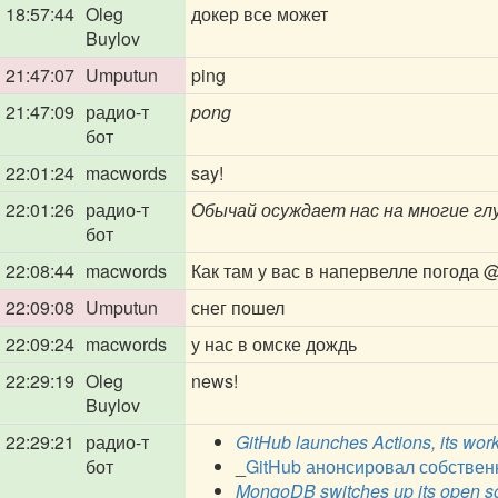
18:57:44
Oleg
докер все может
Buylov
21:47:07
Umputun
ping
21:47:09
радио-т
pong
бот
22:01:24
macwords
say!
22:01:26
радио-т
Обычай осуждает нас на многие глу
бот
22:08:44
macwords
Как там у вас в напервелле погода
@
22:09:08
Umputun
снег пошел
22:09:24
macwords
у нас в омске дождь
22:29:19
Oleg
news!
Buylov
22:29:21
радио-т
GitHub launches Actions, its wor
бот
_
GitHub анонсировал собствен
MongoDB switches up its open so