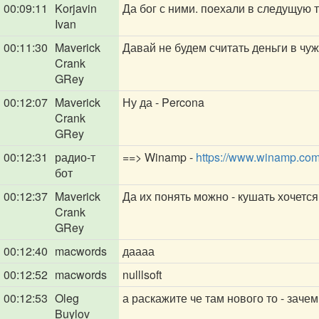
00:09:11
Korjavin
Да бог с ними. поехали в следущую 
Ivan
00:11:30
Maverick
Давай не будем считать деньги в чу
Crank
GRey
00:12:07
Maverick
Ну да - Percona
Crank
GRey
00:12:31
радио-т
==> Winamp -
https://www.winamp.com
бот
00:12:37
Maverick
Да их понять можно - кушать хочется
Crank
GRey
00:12:40
macwords
даааа
00:12:52
macwords
nulllsoft
00:12:53
Oleg
а раскажите че там нового то - заче
Buylov