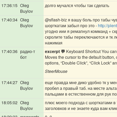
17:36:15
Oleg
долго мучался чтобы так сделать
Buylov
17:40:34
Oleg
@sflash-biz
я вашу боль про табы чув
Buylov
шорткатам забыл про это -
http://ple
угодно иии я ремапнул комманд + скрол
скролите табы переключаются и тк 
нажимая
17:40:36
радио-т
excerpt 💬
Keyboard Shortcut You can a
бот
Moves the cursor to the default button, 
options, “Double Click”, “Click Lock” and 
SteerMouse
17:44:27
Oleg
еще правда мне дико удобно тк у м
Buylov
пробел а правый таб. на месте альт
пальцами в естественном для рук п
18:05:02
Oleg
плюс моего подхода с шорткатами в 
Buylov
заголовков и не знаете куда вам кли
18:29:33
macwords
0_0