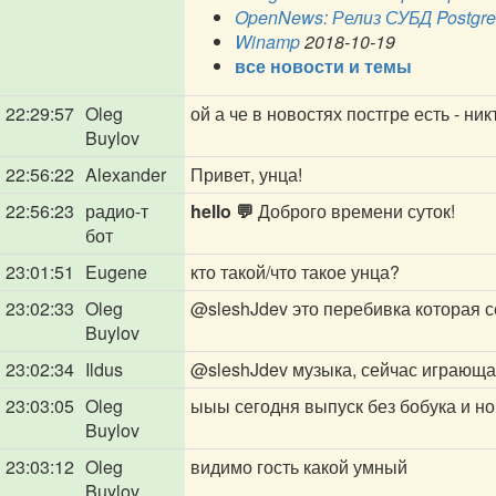
OpenNews: Релиз СУБД Postgr
Winamp
2018-10-19
все новости и темы
22:29:57
Oleg
ой а че в новостях постгре есть - ни
Buylov
22:56:22
Alexander
Привет, унца!
22:56:23
радио-т
hello 💬
Доброго времени суток!
бот
23:01:51
Eugene
кто такой/что такое унца?
23:02:33
Oleg
@sleshJdev
это перебивка которая с
Buylov
23:02:34
Ildus
@sleshJdev
музыка, сейчас играюща
23:03:05
Oleg
ыыы сегодня выпуск без бобука и но
Buylov
23:03:12
Oleg
видимо гость какой умный
Buylov