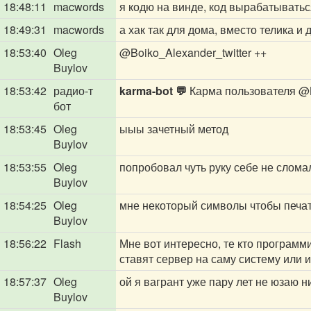
18:48:11
macwords
я кодю на винде, код вырабатыватьс
18:49:31
macwords
а хак так для дома, вместо телика и 
18:53:40
Oleg
@Boiko_Alexander_twitter
++
Buylov
18:53:42
радио-т
karma-bot 💬
Карма пользователя
@B
бот
18:53:45
Oleg
ыыы зачетный метод
Buylov
18:53:55
Oleg
попробовал чуть руку себе не слома
Buylov
18:54:25
Oleg
мне некоторый символы чтобы печат
Buylov
18:56:22
Flash
Мне вот интересно, те кто программи
ставят сервер на саму систему или 
18:57:37
Oleg
ой я вагрант уже пару лет не юзаю н
Buylov