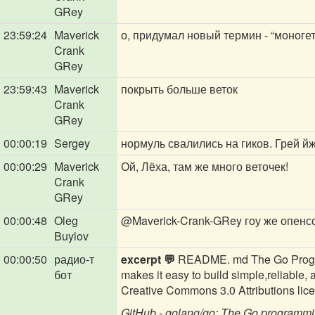
GRey
23:59:24
Maverick
о, придумал новый термин - “моногет
Crank
GRey
23:59:43
Maverick
покрыть больше веток
Crank
GRey
00:00:19
Sergey
нормуль свалились на гиков. Грей й
00:00:29
Maverick
Ой, Лёха, там же много веточек!
Crank
GRey
00:00:48
Oleg
@Maverick-Crank-GRey
гоу же опенс
Buylov
00:00:50
радио-т
excerpt 💬
README. md The Go Progra
бот
makes it easy to build simple,reliable
Creative Commons 3.0 Attributions licen
GitHub - golang/go: The Go programm