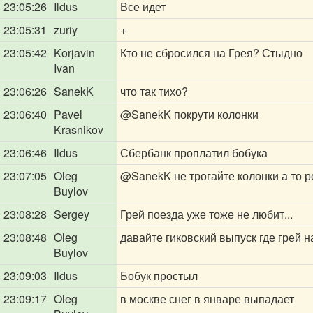
23:05:26
Ildus
Все идет
23:05:31
zuriy
+
23:05:42
Korjavin
Кто не сбросился на Грея? Стыдно
Ivan
23:06:26
SanekK
что так тихо?
23:06:40
Pavel
@SanekK
покрути колонки
Krasnikov
23:06:46
Ildus
Сбербанк проплатил бобука
23:07:05
Oleg
@SanekK
не трогайте колонки а то 
Buylov
23:08:28
Sergey
Грей поезда уже тоже не любит...
23:08:48
Oleg
давайте гиковский выпуск где грей н
Buylov
23:09:03
Ildus
Бобук простыл
23:09:17
Oleg
в москве снег в январе выпадает