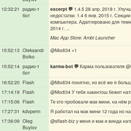
12:32:21
радио-т
excerpt 💬
1.4.5 28 апр. 2018 г. Улу
бот
недостатки. 1.4 6 янв. 2015 г. Сек
компьютера. Адаптировано для темно
2014 г. ...
‎Mac App Store: Ambi Launcher
15:52:13
Oleksandr
@Modi34
+1
Boiko
15:52:14
радио-т
karma-bot 💬
Карма пользователя
@
бот
16:52:20
Flash
@Modi34
понятно, но всё же я боль
17:14:19
Flash
@Modi34
У тебя хакинтош бежит нат
17:15:06
Flash
Те кто пробовали мак мини, на нём р
17:27:31
kdvperm
Я работал на мак мини 12 года но н
17:36:09
Oleg
@sflash-biz
у меня и мак и винда нат
Buylov