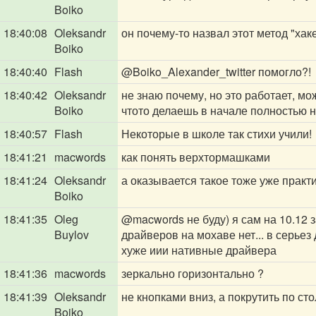
Boiko
18:40:08
Oleksandr
он почему-то назвал этот метод "хак
Boiko
18:40:40
Flash
@Boiko_Alexander_twitter
помогло?!
18:40:42
Oleksandr
не знаю почему, но это работает, мо
Boiko
чтото делаешь в начале полностью н
18:40:57
Flash
Некоторые в школе так стихи учили!
18:41:21
macwords
как понять верхтормашками
18:41:24
Oleksandr
а оказывается такое тоже уже практи
Boiko
18:41:35
Oleg
@macwords
не буду) я сам на 10.12 з
Buylov
драйверов на мохаве нет... в серьез
хуже иии нативные драйвера
18:41:36
macwords
зеркально горизонтально ?
18:41:39
Oleksandr
не кнопками вниз, а покрутить по сто
Boiko