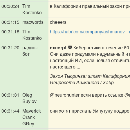
00:30:24
Tim
в Калифорнии правильный закон пр
Kostenko
00:31:15
macwords
cheeers
00:31:18
Tim
https://habr.com/company/ashmanov_n
Kostenko
00:31:20
радио-т
excerpt 💬
Кибернетики в течение 60
бот
Они даже придумали надуманный и п
настоящий ИИ, если нельзя отличить
настоящего ...
Закон Тьюринга: штат Калифорния
Нейросети Ашманова / Хабр
00:31:31
Oleg
@neurohunter
если верить ссылке
@m
Buylov
00:31:44
Maverick
они хотят прислать Умпутуну подаро
Crank
GRey