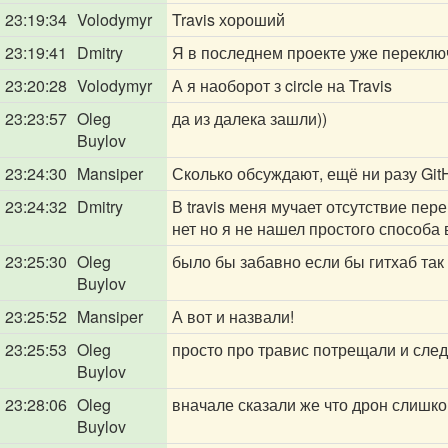
23:19:34
Volodymyr
Travis хороший
23:19:41
Dmitry
Я в последнем проекте уже переключил
23:20:28
Volodymyr
А я наоборот з circle на Travis
23:23:57
Oleg
да из далека зашли))
Buylov
23:24:30
Mansiper
Сколько обсуждают, ещё ни разу GitH
23:24:32
Dmitry
В travis меня мучает отсутствие пе
нет но я не нашел простого способа
23:25:30
Oleg
было бы забавно если бы гитхаб так
Buylov
23:25:52
Mansiper
А вот и назвали!
23:25:53
Oleg
просто про травис потрещали и сле
Buylov
23:28:06
Oleg
вначале сказали же что дрон слишк
Buylov