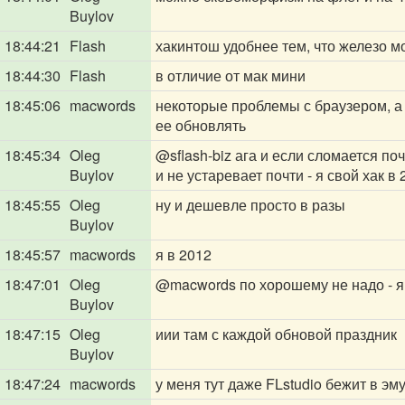
Buylov
18:44:21
Flash
хакинтош удобнее тем, что железо 
18:44:30
Flash
в отличие от мак мини
18:45:06
macwords
некоторые проблемы с браузером, а 
ее обновлять
18:45:34
Oleg
@sflash-biz
ага и если сломается по
Buylov
и не устаревает почти - я свой хак 
18:45:55
Oleg
ну и дешевле просто в разы
Buylov
18:45:57
macwords
я в 2012
18:47:01
Oleg
@macwords
по хорошему не надо - я
Buylov
18:47:15
Oleg
иии там с каждой обновой праздник
Buylov
18:47:24
macwords
у меня тут даже FLstudio бежит в э