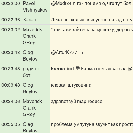
00:32:00
Pavel
@Modi34
я так понимаю, что тут бо
Vishnyakov
00:32:36
Захар
Леха несколько выпусков назад по 
00:33:02
Maverick
“присаживайтесь на кушетку, дорогой
Crank
GRey
00:33:43
Oleg
@ArturK777
++
Buylov
00:33:45
радио-т
karma-bot 💬
Карма пользователя
@A
бот
00:33:48
Oleg
клевая штуковина
Buylov
00:34:06
Maverick
здравствуй map-reduce
Crank
GRey
00:35:05
Oleg
проблема умпутуна звучит как просто
Buylov