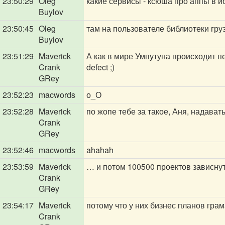
23:50:29
Oleg
какие сервисы - ксюша про аппы в и
Buylov
23:50:45
Oleg
там на пользователе библиотеки гру
Buylov
23:51:29
Maverick
А как в мире Умпутуна происходит пе
Crank
defect ;)
GRey
23:52:23
macwords
о_О
23:52:28
Maverick
по жопе тебе за такое, Аня, надавать
Crank
GRey
23:52:46
macwords
ahahah
23:53:59
Maverick
… и потом 100500 проектов зависнут
Crank
GRey
23:54:17
Maverick
потому что у них бизнес планов гра
Crank