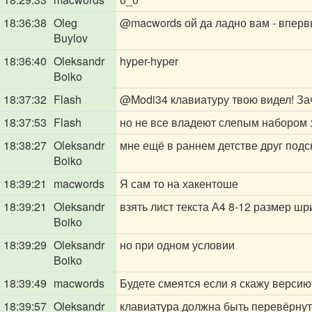
18:36:38
Oleg
@macwords
ой да ладно вам - впер
Buylov
18:36:40
Oleksandr
hyper-hyper
Boiko
18:37:32
Flash
@Modi34
клавиатуру твою видел! За
18:37:53
Flash
но не все владеют слепым набором :
18:38:27
Oleksandr
мне ещё в раннем детстве друг подск
Boiko
18:39:21
macwords
Я сам то на хакентоше
18:39:21
Oleksandr
взять лист текста А4 8-12 размер шр
Boiko
18:39:29
Oleksandr
но при одном условии
Boiko
18:39:49
macwords
Будете смеятся если я скажу верси
18:39:57
Oleksandr
клавиатура должна быть перевёрну