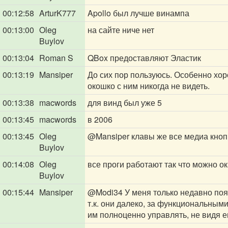
00:12:58
ArturK777
Apollo был лучше винампа
00:13:00
Oleg
на сайте ниче нет
Buylov
00:13:04
Roman S
QBox предоставляют Эластик
00:13:19
Mansiper
До сих пор пользуюсь. Особенно хор
окошко с ним никогда не видеть.
00:13:38
macwords
для винд был уже 5
00:13:45
macwords
в 2006
00:13:45
Oleg
@Mansiper
клавы же все медиа кно
Buylov
00:14:08
Oleg
все проги работают так что можно ок
Buylov
00:15:44
Mansiper
@Modi34
У меня только недавно поя
т.к. они далеко, за функциональными
им полноценно управлять, не видя ег