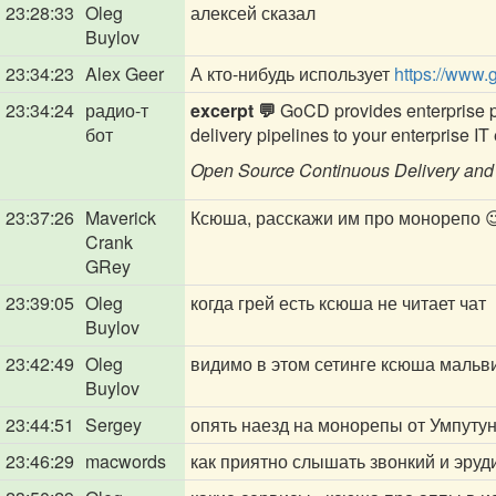
23:28:33
Oleg
алексей сказал
Buylov
23:34:23
Alex Geer
А кто-нибудь использует
https://www.
23:34:24
радио-т
excerpt 💬
GoCD provides enterprise pl
бот
delivery pipelines to your enterprise I
Open Source Continuous Delivery and
23:37:26
Maverick
Ксюша, расскажи им про монорепо 
Crank
GRey
23:39:05
Oleg
когда грей есть ксюша не читает чат
Buylov
23:42:49
Oleg
видимо в этом сетинге ксюша мальв
Buylov
23:44:51
Sergey
опять наезд на монорепы от Умпуту
23:46:29
macwords
как приятно слышать звонкий и эру