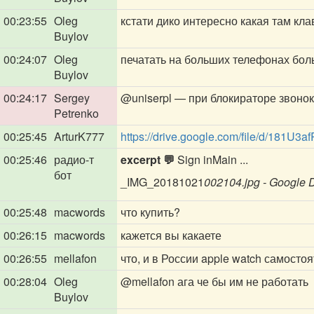
00:23:55
Oleg
кстати дико интересно какая там кл
Buylov
00:24:07
Oleg
печатать на больших телефонах бол
Buylov
00:24:17
Sergey
@uniserpl
— при блокираторе звонок
Petrenko
00:25:45
ArturK777
https://drive.google.com/file/d/18
00:25:46
радио-т
excerpt 💬
Sign inMain ...
бот
_IMG_20181021
002104.jpg - Google 
00:25:48
macwords
что купить?
00:26:15
macwords
кажется вы какаете
00:26:55
mellafon
что, и в России apple watch самосто
00:28:04
Oleg
@mellafon
ага че бы им не работать
Buylov