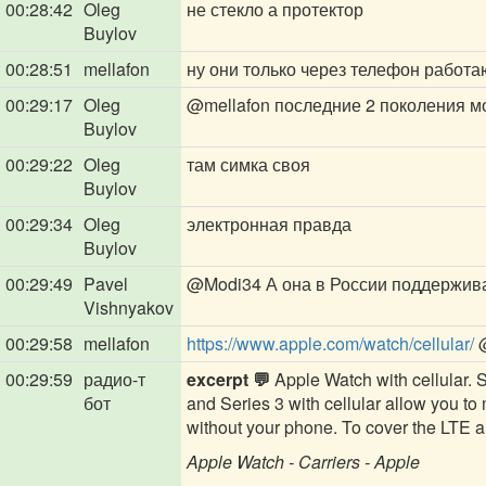
00:28:42
Oleg
не стекло а протектор
Buylov
00:28:51
mellafon
ну они только через телефон работа
00:29:17
Oleg
@mellafon
последние 2 поколения м
Buylov
00:29:22
Oleg
там симка своя
Buylov
00:29:34
Oleg
электронная правда
Buylov
00:29:49
Pavel
@Modi34
А она в России поддержив
Vishnyakov
00:29:58
mellafon
https://www.apple.com/watch/cellular/
00:29:59
радио-т
excerpt 💬
Apple Watch with cellular.
бот
and Series 3 with cellular allow you to
without your phone. To cover the LTE 
Apple Watch - Carriers - Apple