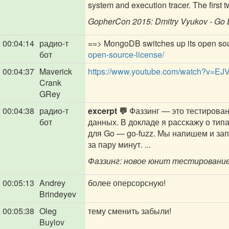
system and execution tracer. The first tw
GopherCon 2015: Dmitry Vyukov - Go 
00:04:14
радио-т
==> MongoDB switches up its open sou
бот
open-source-license/
00:04:37
Maverick
https://www.youtube.com/watch?v=EJV
Crank
GRey
00:04:38
радио-т
excerpt 💬
Фаззинг — это тестирова
бот
данных. В докладе я расскажу о тип
для Go — go-fuzz. Мы напишем и за
за пару минут. ...
Фаззинг: новое юнит тестирование.
00:05:13
Andrey
более оперсорсную!
Brindeyev
00:05:38
Oleg
тему сменить забыли!
Buylov