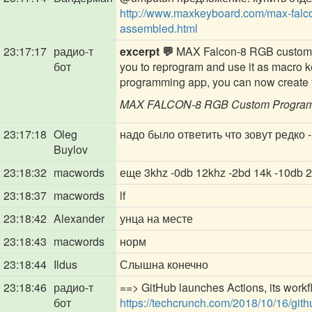
http://www.maxkeyboard.com/max-falc
assembled.html
23:17:17
радио-т
excerpt 💬
MAX Falcon-8 RGB custom p
бот
you to reprogram and use it as macro k
programming app, you can now create y
MAX FALCON-8 RGB Custom Programma
23:17:18
Oleg
надо было ответить что зовут редко
Buylov
23:18:32
macwords
еще 3khz -0db 12khz -2bd 14k -10db 
23:18:37
macwords
lf
23:18:42
Alexander
унца на месте
23:18:43
macwords
норм
23:18:44
Ildus
Слышна конечно
23:18:46
радио-т
==> GitHub launches Actions, its work
бот
https://techcrunch.com/2018/10/16/gith