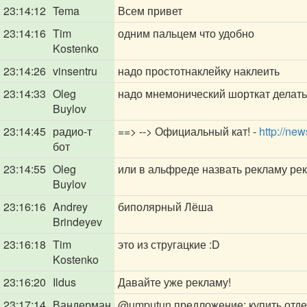
23:14:12
Tema
Всем привет
23:14:16
Tim
одним пальцем что удобно
Kostenko
23:14:26
vinsentru
надо простотнаклейку наклеить
23:14:33
Oleg
надо мнемонический шорткат делать -
Buylov
23:14:45
радио-т
==> --> Официальный кат! -
http://new
бот
23:14:55
Oleg
или в альфреде назвать рекламу ре
Buylov
23:16:16
Andrey
биполярный Лёша
Brindeyev
23:16:18
Tim
это из стругацкие :D
Kostenko
23:16:20
Ildus
Давайте уже рекламу!
23:17:14
Вандерман
@umputun
предложение: купить отдел