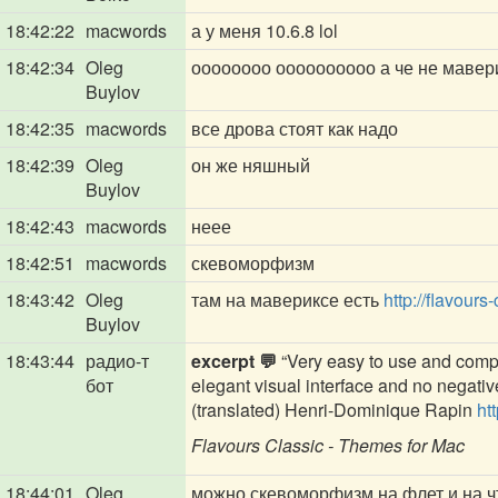
18:42:22
macwords
а у меня 10.6.8 lol
18:42:34
Oleg
оооооооо оооооооооо а че не мавер
Buylov
18:42:35
macwords
все дрова стоят как надо
18:42:39
Oleg
он же няшный
Buylov
18:42:43
macwords
неее
18:42:51
macwords
скевоморфизм
18:43:42
Oleg
там на мавериксе есть
http://flavours-
Buylov
18:43:44
радио-т
excerpt 💬
“Very easy to use and compre
бот
elegant visual interface and no negative
(translated) Henri-Dominique Rapin
ht
Flavours Classic - Themes for Mac
18:44:01
Oleg
можно скевоморфизм на флет и на ч