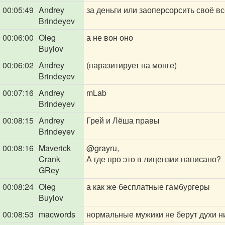
00:05:49
Andrey
за деньги или заоперсорсить своё в
Brindeyev
00:06:00
Oleg
а не вон оно
Buylov
00:06:02
Andrey
(паразитирует на монге)
Brindeyev
00:07:16
Andrey
mLab
Brindeyev
00:08:15
Andrey
Грей и Лёша правы
Brindeyev
00:08:16
Maverick
@grayru
,
Crank
А где про это в лицензии написано?
GRey
00:08:24
Oleg
а как же бесплатные гамбургеры
Buylov
00:08:53
macwords
нормальные мужики не берут духи н