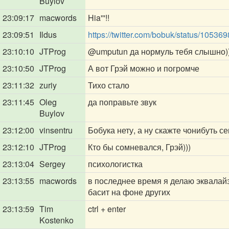
Buylov
23:09:17
macwords
Hia'''!!
23:09:51
Ildus
https://twitter.com/bobuk/status/105
23:10:10
JTProg
@umputun
да нормуль тебя слышно)
23:10:50
JTProg
А вот Грэй можно и погромче
23:11:32
zuriy
Тихо стало
23:11:45
Oleg
да поправьте звук
Buylov
23:12:00
vinsentru
Бобука нету, а ну скажте чонибуть с
23:12:10
JTProg
Кто бы сомневался, Грэй)))
23:13:04
Sergey
психологистка
23:13:55
macwords
в последнее время я делаю эквалайзе
басит на фоне других
23:13:59
Tim
ctrl + enter
Kostenko