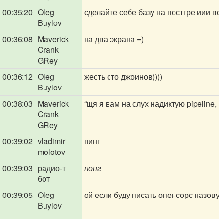
00:35:20
Oleg
сделайте себе базу на постгре иии в
Buylov
00:36:08
Maverick
на два экрана =)
Crank
GRey
00:36:12
Oleg
жесть сто джоинов))))
Buylov
00:38:03
Maverick
“щя я вам на слух надиктую pipeline,
Crank
GRey
00:39:02
vladimir
пинг
molotov
00:39:03
радио-т
понг
бот
00:39:05
Oleg
ой если буду писать опенсорс назову
Buylov