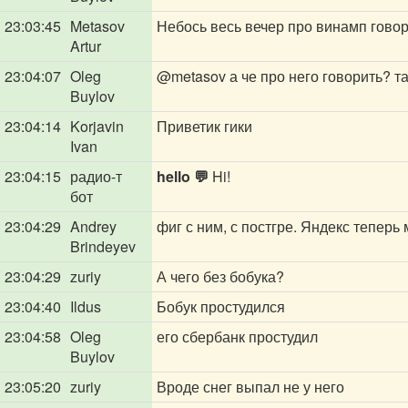
23:03:45
Metasov
Небось весь вечер про винамп говор
Artur
23:04:07
Oleg
@metasov
а че про него говорить? т
Buylov
23:04:14
Korjavin
Приветик гики
Ivan
23:04:15
радио-т
hello 💬
Hi!
бот
23:04:29
Andrey
фиг с ним, с постгре. Яндекс тепер
Brindeyev
23:04:29
zuriy
А чего без бобука?
23:04:40
Ildus
Бобук простудился
23:04:58
Oleg
его сбербанк простудил
Buylov
23:05:20
zuriy
Вроде снег выпал не у него