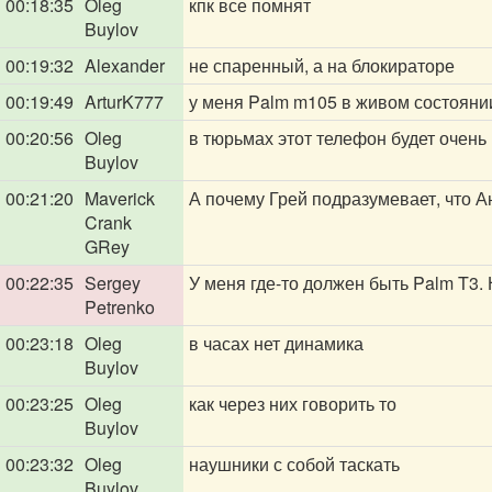
00:18:35
Oleg
кпк все помнят
Buylov
00:19:32
Alexander
не спаренный, а на блокираторе
00:19:49
ArturK777
у меня Palm m105 в живом состоянии
00:20:56
Oleg
в тюрьмах этот телефон будет очень
Buylov
00:21:20
Maverick
А почему Грей подразумевает, что А
Crank
GRey
00:22:35
Sergey
У меня где-то должен быть Palm T3. Н
Petrenko
00:23:18
Oleg
в часах нет динамика
Buylov
00:23:25
Oleg
как через них говорить то
Buylov
00:23:32
Oleg
наушники с собой таскать
Buylov