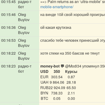
00:15:45
радио-т
==> Palm returns as an ‘ultra-mobile’ 
бот
mobile-smartphone/
00:15:46
Oleg
на винде 10й свой хороший проигры
Buylov
00:16:36
Oleg
ой какая крутизна
Buylov
00:16:53
Oleg
спасибо тебе человек принесший эту
Buylov
00:18:22
Oleg
хотя спеки на 350 баксов не тянут
Buylov
00:18:23
радио-т
money-bot 💬
@Modi34
упомянул 35
бот
USD
350
Курсы
EUR
303.54
0.87
UAH
9 864.06
28.18
RUB
22 924.09
65.50
BYN
738.33
2.11
BTC
0.05
0.00