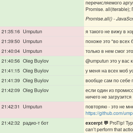
перечисляемого аргу
Promise. all(iterable
Promise.all() - JavaSc
21:35:16
Umputun
я такого не вижу в х
21:39:50
Umputun
похоже это "во всех
21:40:04
Umputun
только в нем смог эт
21:40:56
Oleg Buylov
@umputun
это у вас 
21:41:15
Oleg Buylov
у меня на всех моб у
21:41:39
Oleg Buylov
вообще сам по себе 
21:42:09
Oleg Buylov
если один из промисо
ничего не загрузится
21:42:31
Umputun
повторяю - это не мн
https://github.com/um
21:42:32
радио-т бот
excerpt 💬
ProTip! Type
can’t perform that acti