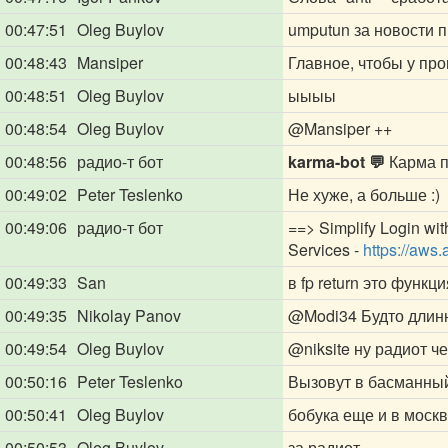
00:47:51
Oleg Buylov
umputun за новости 
00:48:43
Mansiper
Главное, чтобы у пр
00:48:51
Oleg Buylov
ыыыы
00:48:54
Oleg Buylov
@Mansiper
++
00:48:56
радио-т бот
karma-bot 💬
Карма п
00:49:02
Peter Teslenko
Не хуже, а больше :)
00:49:06
радио-т бот
==> Simplify Login wit
Services -
https://aws.
00:49:33
San
в fp return это функц
00:49:35
Nikolay Panov
@Modi34
Будто длин
00:49:54
Oleg Buylov
@niksite
ну радиот че
00:50:16
Peter Teslenko
Вызовут в басманный
00:50:41
Oleg Buylov
бобука еще и в москв
00:50:53
Oleg Buylov
за радиот