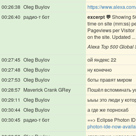
00:26:38
Oleg Buylov
https://www.alexa.com/
00:26:40
радио-т бот
excerpt 💬
Showing 50 
time on site (mm:ss) pe
Pageviews per Visitor 
on the site. Updated ...
Alexa Top 500 Global 
00:27:45
Oleg Buylov
ой яндекс 22
00:27:48
Oleg Buylov
ну конечно
00:27:53
Oleg Buylov
боты правят миром
00:28:57
Maverick Crank GRey
Пошёл вспоминать у
00:29:11
Oleg Buylov
ыыы это люди у кото
00:30:44
Oleg Buylov
а где же порнохаб
00:30:45
радио-т бот
==> Eclipse Photon ID
photon-ide-now-availa