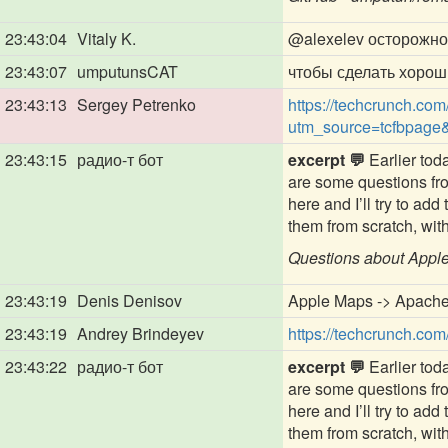
23:43:04
Vitaly K.
@alexelev
осторожно 
23:43:07
umputunsCAT
чтобы сделать хороши
23:43:13
Sergey Petrenko
https://techcrunch.c
utm_source=tcfbpage
23:43:15
радио-т бот
excerpt 💬
Earlier tod
are some questions fr
here and I’ll try to a
them from scratch, with i
Questions about Appl
23:43:19
Denis Denisov
Apple Maps -> Apache
23:43:19
Andrey Brindeyev
https://techcrunch.co
23:43:22
радио-т бот
excerpt 💬
Earlier tod
are some questions fr
here and I’ll try to a
them from scratch, with i