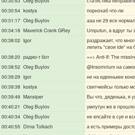
00:30:53
Oleg Buylov
статистика неправил
00:30:54
kostya
порнохаб что-ли
00:31:17
Oleg Buylov
ааа не 29 все норма
00:34:18
Maverick Crank GRey
Umputun, a вдруг ты з
00:38:02
Igor
раздражает, что мно
лепить "свои ide" на б
00:38:20
радио-т бот
==> Anti-If: The missin
00:38:52
Oleg Buylov
@Insomnium
на самом
00:39:29
Igor
не на идеенькее коне
00:39:38
kostya
свитчкейсы только м
00:39:49
Mansiper
Вы что, дяденька, я у
00:40:21
Oleg Buylov
умпутун же в прошло
00:40:34
Oleg Buylov
не елсайте в суе и вс
00:40:55
Dima Tolkach
а есть примеры дост