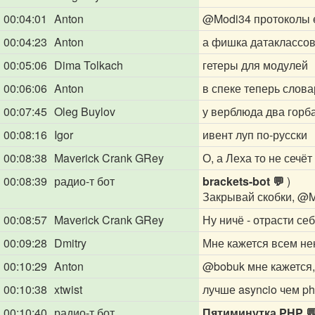
00:04:01
Anton
@Modi34
протоколы 
00:04:23
Anton
а фишка датаклассов
00:05:06
Dima Tolkach
гетеры для модулей
00:06:06
Anton
в спеке теперь слова
00:07:45
Oleg Buylov
у верблюда два горб
00:08:16
Igor
ивент луп по-русски
00:08:38
Maverick Crank GRey
О, а Леха то не сечёт
00:08:39
радио-т бот
brackets-bot 💬
)
Закрывай скобки,
@M
00:08:57
Maverick Crank GRey
Ну ничё - отрасти се
00:09:28
Dmitry
Мне кажется всем не
00:10:29
Anton
@bobuk
мне кажется,
00:10:38
xtwist
лучше asyncio чем p
00:10:40
радио-т бот
Пятиминутка PHP 