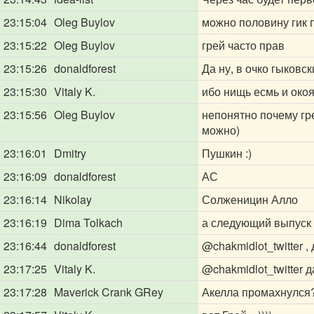
23:15:04
Oleg Buylov
можно половину гик 
23:15:22
Oleg Buylov
грей часто прав
23:15:26
donaldforest
Да ну, в очко гыковс
23:15:30
Vitaly K.
ибо нищь есмь и окоя
23:15:56
Oleg Buylov
непонятно почему гр
можно)
23:16:01
Dmitry
Пушкин :)
23:16:09
donaldforest
АС
23:16:14
Nikolay
Солженицин Алло
23:16:19
Dima Tolkach
а следующий выпуск
23:16:44
donaldforest
@chakmidlot_twitter
, 
23:17:25
Vitaly K.
@chakmidlot_twitter
да
23:17:28
Maverick Crank GRey
Акелла промахнулся