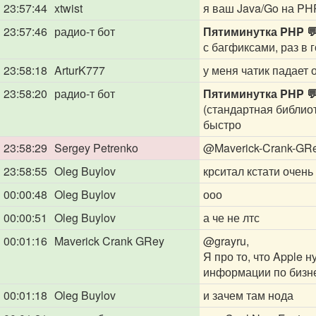
23:57:44
xtwist
я ваш Java/Go на PH
23:57:46
радио-т бот
Пятиминутка PHP 
с багфиксами, раз в
23:58:18
ArturK777
у меня чатик падает 
23:58:20
радио-т бот
Пятиминутка PHP 
(стандартная библиот
быстро
23:58:29
Sergey Petrenko
@Maverick-Crank-GR
23:58:55
Oleg Buylov
крситал кстати очень
00:00:48
Oleg Buylov
ооо
00:00:51
Oleg Buylov
а че не лтс
00:01:16
Maverick Crank GRey
@grayru
,
Я про то, что Apple 
информации по бизн
00:01:18
Oleg Buylov
и зачем там нода