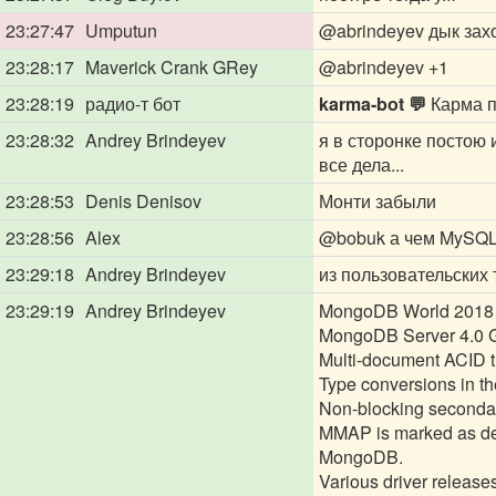
23:27:47
Umputun
@abrindeyev
дык зах
23:28:17
Maverick Crank GRey
@abrindeyev
+1
23:28:19
радио-т бот
karma-bot 💬
Карма п
23:28:32
Andrey Brindeyev
я в сторонке постою
все дела...
23:28:53
Denis Denisov
Монти забыли
23:28:56
Alex
@bobuk
а чем MySQL
23:29:18
Andrey Brindeyev
из пользовательских 
23:29:19
Andrey Brindeyev
MongoDB World 2018 h
MongoDB Server 4.0 Gen
Multi-document ACID t
Type conversions in th
Non-blocking secondary
MMAP is marked as dep
MongoDB.
Various driver release