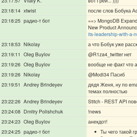
23:17:57
Vitaly K.
вот Грей... ))))
23:18:14
xtwist
после слов Бобука А
23:18:25
радио-т бот
==> MongoDB Expands 
New Product Announc
its-leadership-with-a
23:18:53
Nikolay
а что Бобук уже рас
23:19:11
Oleg Buylov
@R1za4_twitter
нет
23:19:26
Oleg Buylov
вообще не факт что 
23:19:26
Nikolay
@Modi34
Пасиб
23:19:51
Andrey Brindeyev
дядя Женя, ну по ema
темах полностью
23:22:26
Andrey Brindeyev
Stitch - REST API по
23:24:08
Dmitry Polishchuk
!news
23:24:23
Oleg Buylov
анекдот!
23:24:25
радио-т бот
Ты чего такой г