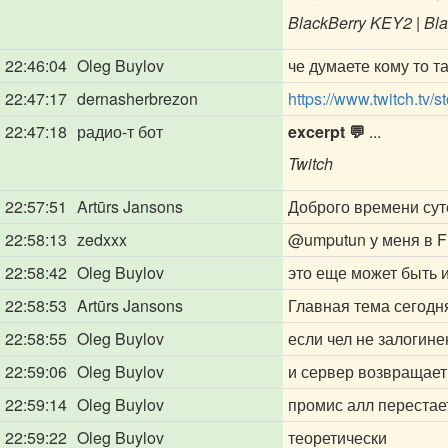
BlackBerry KEY2 | Bla
22:46:04
Oleg Buylov
че думаете кому то т
22:47:17
dernasherbrezon
https://www.twitch.tv/s
22:47:18
радио-т бот
excerpt 💬
...
Twitch
22:57:51
Artūrs Jansons
Доброго времени сут
22:58:13
zedxxx
@umputun
у меня в F
22:58:42
Oleg Buylov
это еще может быть и
22:58:53
Artūrs Jansons
Главная тема сегодня
22:58:55
Oleg Buylov
если чел не залогине
22:59:06
Oleg Buylov
и сервер возвращает
22:59:14
Oleg Buylov
промис алл перестае
22:59:22
Oleg Buylov
теоретически