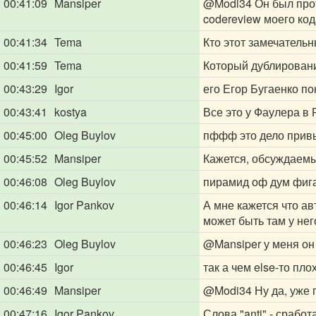
00:41:09
Mansiper
@Modi34
Он был прот
codereview моего кода
00:41:34
Tema
Кто этот замечательн
00:41:59
Tema
Который дублировани
00:43:29
Igor
его Егор Бугаенко по
00:43:41
kostya
Все это у Фаулера в 
00:45:00
Oleg Buylov
пффф это дело прив
00:45:52
Mansiper
Кажется, обсуждаемый
00:46:08
Oleg Buylov
пирамид оф дум фига
00:46:14
Igor Pankov
А мне кажется что ав
может быть там у нег
00:46:23
Oleg Buylov
@Mansiper
у меня он
00:46:45
Igor
так а чем else-то пло
00:46:49
Mansiper
@Modi34
Ну да, уже 
00:47:16
Igor Pankov
Слова "anti" - срабо