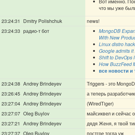
Вот именно. Пон
что мы уже был
23:24:31
Dmitry Polishchuk
news!
23:24:33
радио-т бот
MongoDB Expands
With New Produ
Linux distro hac
Google admits it 
Shift to DevOps 
How BuzzFeed Mi
все новости и
23:24:38
Andrey Brindeyev
Triggers - это Mongo
23:26:45
Andrey Brindeyev
а теперь разработчи
23:27:04
Andrey Brindeyev
(WiredTiger)
23:27:07
Oleg Buylov
майсиквел и сейчас о
23:27:21
Andrey Brindeyev
дядя Женя, я твой ти
23:27:37
Oleg Buylov
постгре тогда уж