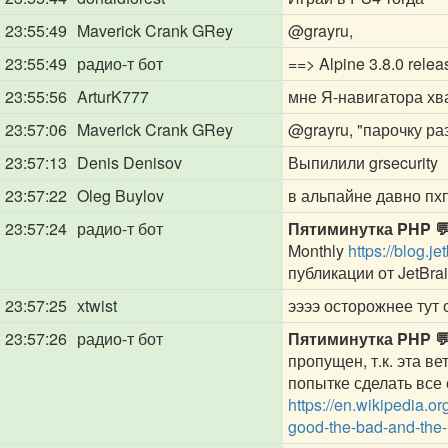
23:55:49
Maverick Crank GRey
@grayru
,
23:55:49
радио-т бот
==> Alpine 3.8.0 relea
23:55:56
ArturK777
мне Я-навигатора хва
23:57:06
Maverick Crank GRey
@grayru
, "парочку р
23:57:13
Denis Denisov
Выпилили grsecurity
23:57:22
Oleg Buylov
в альпайне давно пх
23:57:24
радио-т бот
Пятиминутка PHP 
Monthly
https://blog.
публикации от JetBra
23:57:25
xtwist
ээээ осторожнее тут
23:57:26
радио-т бот
Пятиминутка PHP 
пропущен, т.к. эта в
попытке сделать все 
https://en.wikipedia
good-the-bad-and-the