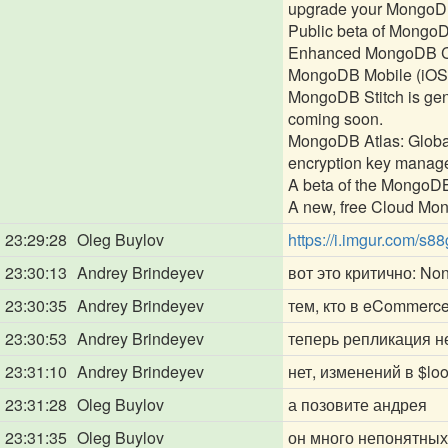
upgrade your MongoD
Public beta of MongoD
Enhanced MongoDB Com
MongoDB Mobile (iOS, A
MongoDB Stitch is gen
coming soon.
MongoDB Atlas: Global 
encryption key manage
A beta of the MongoDB
A new, free Cloud Mon
23:29:28
Oleg Buylov
https://i.imgur.com/s8
23:30:13
Andrey Brindeyev
вот это критично: Non
23:30:35
Andrey Brindeyev
тем, кто в eCommerc
23:30:53
Andrey Brindeyev
теперь репликация н
23:31:10
Andrey Brindeyev
нет, изменений в $lo
23:31:28
Oleg Buylov
а позовите андрея
23:31:35
Oleg Buylov
он много непонятных