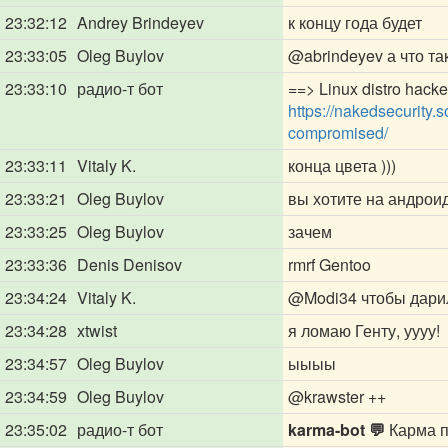
23:32:12
Andrey Brindeyev
к концу года будет
23:33:05
Oleg Buylov
@abrindeyev
а что т
23:33:10
радио-т бот
==> Linux distro hack
https://nakedsecurity.
compromised/
23:33:11
Vitaly K.
конца цвета )))
23:33:21
Oleg Buylov
вы хотите на андрои
23:33:25
Oleg Buylov
зачем
23:33:36
Denis Denisov
rmrf Gentoo
23:34:24
Vitaly K.
@Modi34
чтобы дарил
23:34:28
xtwist
я ломаю Генту, уууу!
23:34:57
Oleg Buylov
ыыыы
23:34:59
Oleg Buylov
@krawster
++
23:35:02
радио-т бот
karma-bot 💬
Карма п