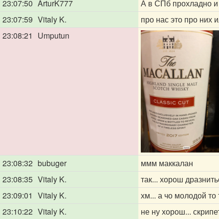
23:07:50
ArturK777
А в СПб прохладно и 
23:07:59
Vitaly K.
про нас это про них и
23:08:21
Umputun
23:08:32
bubuger
ммм маккалан
23:08:35
Vitaly K.
так... хорош дразнитьс
23:09:01
Vitaly K.
хм... а чо молодой то
23:10:22
Vitaly K.
не ну хорош... скрипе