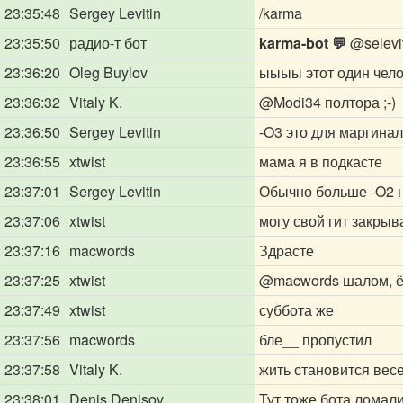
23:35:48
Sergey Levitin
/karma
23:35:50
радио-т бот
karma-bot 💬
@selevi
23:36:20
Oleg Buylov
ыыыы этот один чел
23:36:32
Vitaly K.
@Modi34
полтора ;-)
23:36:50
Sergey Levitin
-O3 это для маргина
23:36:55
xtwist
мама я в подкасте
23:37:01
Sergey Levitin
Обычно больше -O2 
23:37:06
xtwist
могу свой гит закрыв
23:37:16
macwords
Здрасте
23:37:25
xtwist
@macwords
шалом, ё
23:37:49
xtwist
суббота же
23:37:56
macwords
бле__ пропустил
23:37:58
Vitaly K.
жить становится весе
23:38:01
Denis Denisov
Тут тоже бота ломал