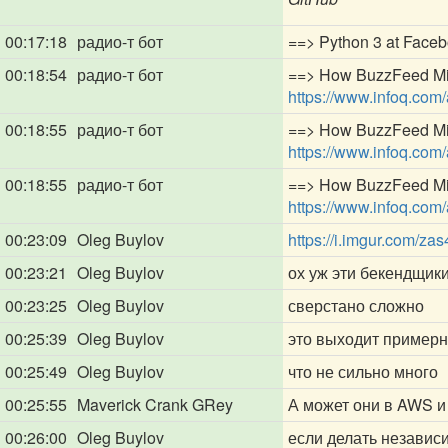
00:17:18
радио-т бот
==> Python 3 at Faceb
00:18:54
радио-т бот
==> How BuzzFeed Migr
https://www.infoq.com/
00:18:55
радио-т бот
==> How BuzzFeed Migr
https://www.infoq.com/
00:18:55
радио-т бот
==> How BuzzFeed Migr
https://www.infoq.com/
00:23:09
Oleg Buylov
https://i.imgur.com/z
00:23:21
Oleg Buylov
ох уж эти бекендщик
00:23:25
Oleg Buylov
сверстано сложно
00:25:39
Oleg Buylov
это выходит примерн
00:25:49
Oleg Buylov
что не сильно много
00:25:55
Maverick Crank GRey
А может они в AWS и
00:26:00
Oleg Buylov
если делать независ