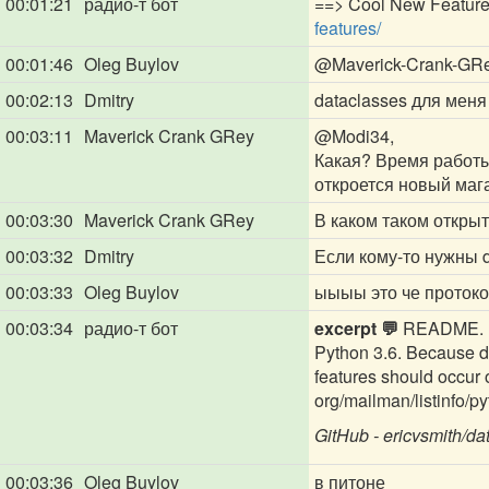
00:01:21
радио-т бот
==> Cool New Features
features/
00:01:46
Oleg Buylov
@Maverick-Crank-GR
00:02:13
Dmitry
dataclasses для меня 
00:03:11
Maverick Crank GRey
@Modi34
,
Какая? Время работы 
откроется новый маг
00:03:30
Maverick Crank GRey
В каком таком откры
00:03:32
Dmitry
Если кому-то нужны d
00:03:33
Oleg Buylov
ыыыы это че протоко
00:03:34
радио-т бот
excerpt 💬
README. rst
Python 3.6. Because da
features should occur 
org/mailman/listinfo/pyt
GitHub - ericvsmith/da
00:03:36
Oleg Buylov
в питоне