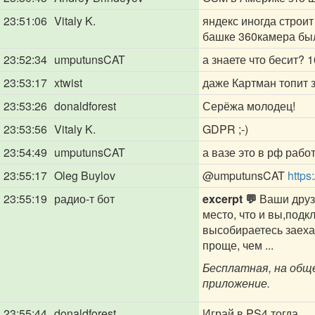
23:51:06
Vitaly K.
яндекс иногда строит
башке 360камера был
23:52:34
umputunsCAT
а знаете что бесит? 
23:53:17
xtwist
даже Картман топит з
23:53:26
donaldforest
Серёжа молодец!
23:53:56
Vitaly K.
GDPR ;-)
23:54:49
umputunsCAT
а вазе это в рф рабо
23:55:17
Oleg Buylov
@umputunsCAT
https
23:55:19
радио-т бот
excerpt 💬
Ваши друзь
место, что и вы,под
высобираетесь заехат
проще, чем ...
Бесплатная, на общ
приложение.
23:55:44
donaldforest
Играй в PS4 тогда