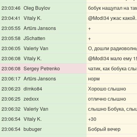
23:03:46
Oleg Buylov
бобук нащупал на та
23:04:41
Vitaly K.
@Modi34
ужас какой.
23:05:55
Artūrs Jansons
+
23:05:58
JSchatten
+
23:06:05
Valeriy Van
О, дошли радиоволн
23:06:08
Vitaly K.
@Modi34
мало ему 15
23:06:08
Sergey Petrenko
чатик, как бобука сл
23:06:17
Artūrs Jansons
норм
23:06:23
dimko84
Хорошо слышно
23:06:25
zedxxx
отлично слышно
23:06:32
Valeriy Van
слышно Бобука, слы
23:06:54
Vitaly K.
+30
23:06:54
bubuger
Бобрый вечер