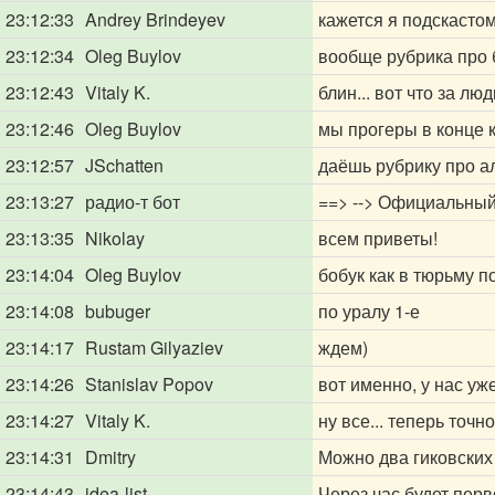
23:12:33
Andrey Brindeyev
кажется я подскастом
23:12:34
Oleg Buylov
вообще рубрика про
23:12:43
Vitaly K.
блин... вот что за люд
23:12:46
Oleg Buylov
мы прогеры в конце 
23:12:57
JSchatten
даёшь рубрику про а
23:13:27
радио-т бот
==> --> Официальный 
23:13:35
Nikolay
всем приветы!
23:14:04
Oleg Buylov
бобук как в тюрьму 
23:14:08
bubuger
по уралу 1-е
23:14:17
Rustam Gilyaziev
ждем)
23:14:26
Stanislav Popov
вот именно, у нас уже
23:14:27
Vitaly K.
ну все... теперь точн
23:14:31
Dmitry
Можно два гиковских 
23:14:43
idea-list
Через час будет перв