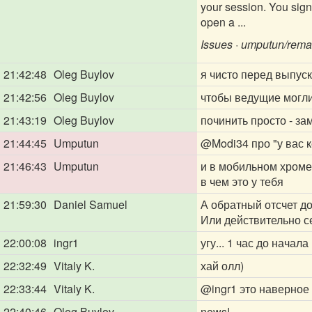
your session. You sign
open a ...
Issues · umputun/rema
21:42:48
Oleg Buylov
я чисто перед выпус
21:42:56
Oleg Buylov
чтобы ведущие могли
21:43:19
Oleg Buylov
починить просто - зам
21:44:45
Umputun
@Modi34
про "у вас 
21:46:43
Umputun
и в мобильном хроме 
в чем это у тебя
21:59:30
Daniel Samuel
А обратный отсчет до
Или действительно с
22:00:08
ingr1
угу... 1 час до начала
22:32:49
Vitaly K.
хай олл)
22:33:44
Vitaly K.
@ingr1
это наверное 
22:40:46
Oleg Buylov
news!