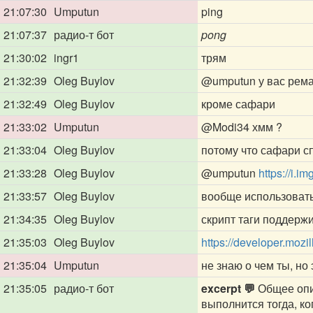
21:07:30
Umputun
ping
21:07:37
радио-т бот
pong
21:30:02
ingr1
трям
21:32:39
Oleg Buylov
@umputun
у вас рема
21:32:49
Oleg Buylov
кроме сафари
21:33:02
Umputun
@Modi34
хмм ?
21:33:04
Oleg Buylov
потому что сафари с
21:33:28
Oleg Buylov
@umputun
https://i.
21:33:57
Oleg Buylov
вообще использовать
21:34:35
Oleg Buylov
скрипт таги поддерж
21:35:03
Oleg Buylov
https://developer.mozi
21:35:04
Umputun
не знаю о чем ты, но 
21:35:05
радио-т бот
excerpt 💬
Общее опис
выполнится тогда, к