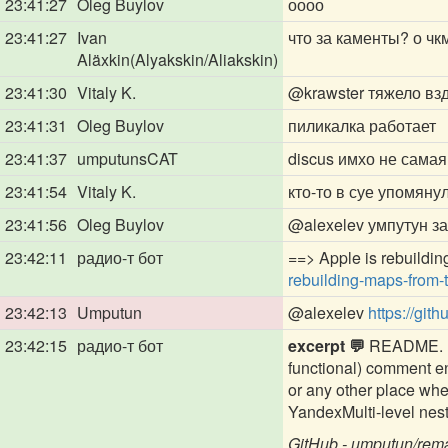
23:41:27
Oleg Buylov
оооо
23:41:27
Ivan
что за каменты? о чк
Aläxkin(Alyakskin/Aliakskin)
23:41:30
Vitaly K.
@krawster
тяжело вз
23:41:31
Oleg Buylov
пиликалка работает
23:41:37
umputunsCAT
discus имхо не сама
23:41:54
Vitaly K.
кто-то в суе упомянул
23:41:56
Oleg Buylov
@alexelev
умпутун за
23:42:11
радио-т бот
==> Apple is rebuildi
rebuilding-maps-from-
23:42:13
Umputun
@alexelev
https://gi
23:42:15
радио-т бот
excerpt 💬
README. md 
functional) comment en
or any other place wh
YandexMulti-level nes
GitHub - umputun/rem