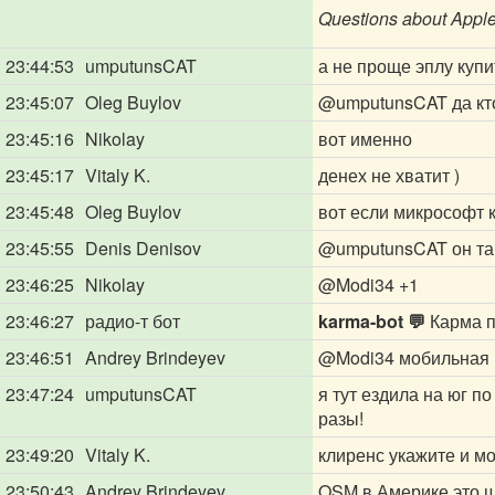
Questions about Appl
23:44:53
umputunsCAT
а не проще эплу купи
23:45:07
Oleg Buylov
@umputunsCAT
да кт
23:45:16
Nikolay
вот именно
23:45:17
Vitaly K.
денех не хватит )
23:45:48
Oleg Buylov
вот если микрософт 
23:45:55
Denis Denisov
@umputunsCAT
он та
23:46:25
Nikolay
@Modi34
+1
23:46:27
радио-т бот
karma-bot 💬
Карма п
23:46:51
Andrey Brindeyev
@Modi34
мобильная 
23:47:24
umputunsCAT
я тут ездила на юг п
разы!
23:49:20
Vitaly K.
клиренс укажите и мощ
23:50:43
Andrey Brindeyev
OSM в Америке это шу