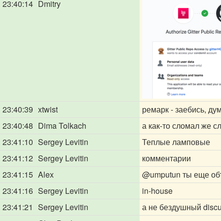
23:40:14
Dmitry
23:40:39
xtwist
ремарк - заебись, ду
23:40:48
Dima Tolkach
а как-то сломал же 
23:41:10
Sergey Levitin
Теплые ламповые
23:41:12
Sergey Levitin
комментарии
23:41:15
Alex
@umputun
ты еще об
23:41:16
Sergey Levitin
in-house
23:41:21
Sergey Levitin
а не бездушный disc