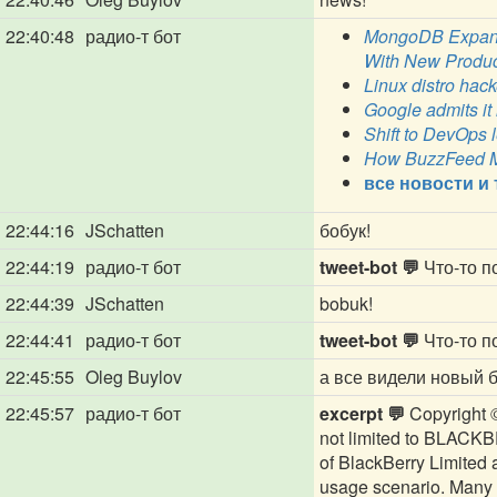
22:40:48
радио-т бот
MongoDB Expands
With New Produ
Linux distro hac
Google admits it 
Shift to DevOps 
How BuzzFeed Mi
все новости и
22:44:16
JSchatten
бобук!
22:44:19
радио-т бот
tweet-bot 💬
Что-то по
22:44:39
JSchatten
bobuk!
22:44:41
радио-т бот
tweet-bot 💬
Что-то по
22:45:55
Oleg Buylov
а все видели новый 
22:45:57
радио-т бот
excerpt 💬
Copyright ©
not limited to BLACK
of BlackBerry Limited
usage scenario. Many fa