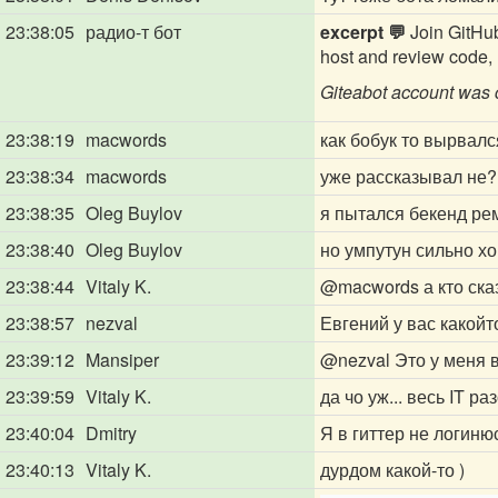
23:38:05
радио-т бот
excerpt 💬
Join GitHub
host and review code, 
Giteabot account was
23:38:19
macwords
как бобук то вырвалс
23:38:34
macwords
уже рассказывал не?
23:38:35
Oleg Buylov
я пытался бекенд ре
23:38:40
Oleg Buylov
но умпутун сильно х
23:38:44
Vitaly K.
@macwords
а кто ска
23:38:57
nezval
Евгений у вас какойт
23:39:12
Mansiper
@nezval
Это у меня 
23:39:59
Vitaly K.
да чо уж... весь IT р
23:40:04
Dmitry
Я в гиттер не логинюс
23:40:13
Vitaly K.
дурдом какой-то )