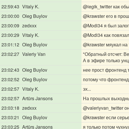
22:59:43
Vitaly K.
@iegik_twitter
как обыч
23:00:00
Oleg Buylov
@krawster
его в про
23:00:09
zedxxx
@Modi34
я был залог
23:00:29
Vitaly K.
@Modi34
как повязал
23:01:12
Oleg Buylov
@krawster
мяукал на 
23:02:27
Valeriy Van
"Обратный отсчет: В
А в эфире только унц
23:02:43
Oleg Buylov
нее прост фронтенд 
23:02:52
Oleg Buylov
потому что фронтенд
23:02:57
Vitaly K.
эх...
23:02:57
Artūrs Jansons
На прошлых выходны
23:03:18
zedxxx
@valeriyvan_twitter
он
23:03:21
Oleg Buylov
@krawster
если серье
23:03:25
Artūrs Jansons
я только потом чухну