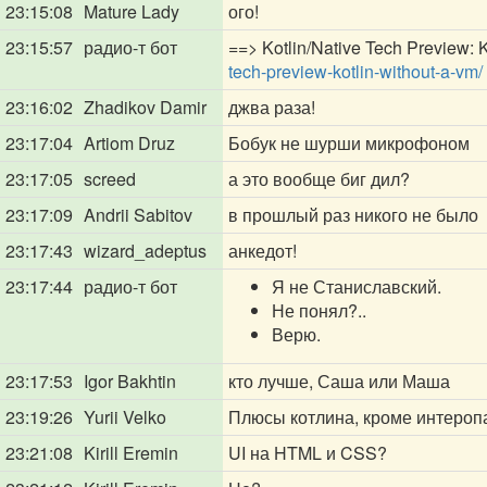
23:15:08
Mature Lady
ого!
23:15:57
радио-т бот
==> Kotlin/Native Tech Preview: K
tech-preview-kotlin-without-a-vm/
23:16:02
Zhadikov Damir
джва раза!
23:17:04
Artiom Druz
Бобук не шурши микрофоном
23:17:05
screed
а это вообще биг дил?
23:17:09
Andrii Sabitov
в прошлый раз никого не было
23:17:43
wizard_adeptus
анкедот!
23:17:44
радио-т бот
Я не Станиславский.
Не понял?..
Верю.
23:17:53
Igor Bakhtin
кто лучше, Саша или Маша
23:19:26
Yurii Velko
Плюсы котлина, кроме интеропа 
23:21:08
Kirill Eremin
UI на HTML и CSS?