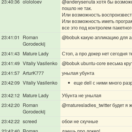
23:40:36
olololoev
@anderysenuta
хотя бы возможн
пошло не так.
Или возможность воспроизвести
Или возможность иметь програ
все это под контролем пакетно
23:41:01
Roman
@bobuk
какую апликацию для а
Gorodeckij
23:41:43
Mature Lady
Стоп, а про докер нет сегодня т
23:41:49
Vitaliy Vasilenko
@bobuk
ubuntu-core весьма кр
23:41:57
ArturK777
унылая убунта
23:42:09
Vitaliy Vasilenko
еще dell с ними много ра
23:42:12
Mature Lady
Убунта не унылая
23:42:20
Roman
@maturesladies_twitter
будет я ж
Gorodeckij
23:42:22
screed
обои не скучные
23:42:40
Roman
даешь про докер!