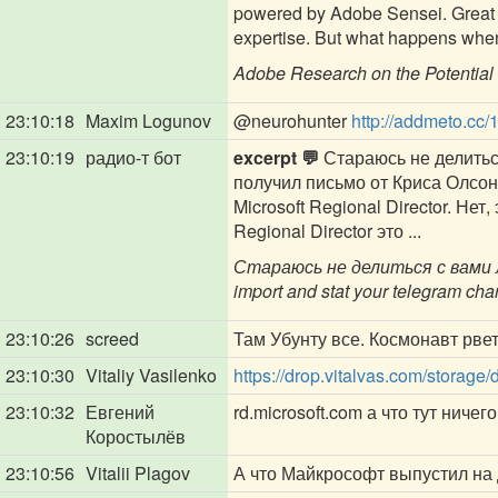
powered by Adobe Sensei. Great po
expertise. But what happens when w
Adobe Research on the Potential 
23:10:18
Maxim Logunov
@neurohunter
http://addmeto.cc/
23:10:19
радио-т бот
excerpt 💬
Стараюсь не делиться
получил письмо от Криса Олсон
Microsoft Regional Director. Нет
Regional Director это ...
Стараюсь не делиться с вами л
import and stat your telegram cha
23:10:26
screed
Там Убунту все. Космонавт рвет
23:10:30
Vitaliy Vasilenko
https://drop.vitalvas.com/storag
23:10:32
Евгений
rd.microsoft.com а что тут ниче
Коростылёв
23:10:56
Vitalii Plagov
А что Майкрософт выпустил на 