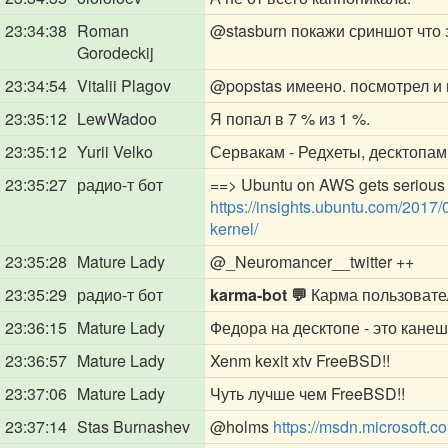
23:34:38
Roman
@stasburn
покажи сриншот что з
Gorodeckij
23:34:54
Vitalii Plagov
@popstas
имеено. посмотрел и
23:35:12
LewWadoo
Я попал в 7 % из 1 %.
23:35:12
Yurii Velko
Сервакам - Редхеты, десктопам
23:35:27
радио-т бот
==> Ubuntu on AWS gets serious p
https://insights.ubuntu.com/2017
kernel/
23:35:28
Mature Lady
@_Neuromancer__twitter
++
23:35:29
радио-т бот
karma-bot 💬
Карма пользоват
23:36:15
Mature Lady
Федора на десктопе - это канеш
23:36:57
Mature Lady
Xenm kexit xtv FreeBSD!!
23:37:06
Mature Lady
Чуть лучше чем FreeBSD!!
23:37:14
Stas Burnashev
@holms
https://msdn.microsoft.