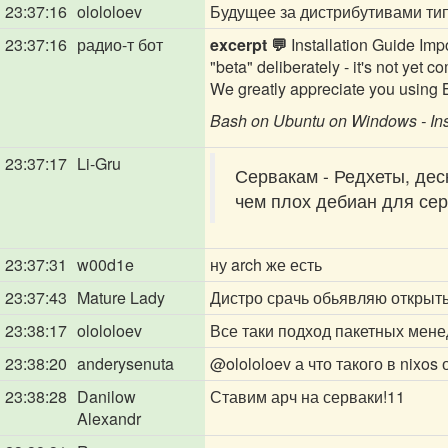
23:37:16
olololoev
Будущее за дистрибутивами тип
23:37:16
радио-т бот
excerpt 💬
Installation Guide Impo
"beta" deliberately - it's not yet
We greatly appreciate you using 
Bash on Ubuntu on Windows - Ins
23:37:17
Li-Gru
Сервакам - Редхеты, дес
чем плох дебиан для се
23:37:31
w00d1e
ну arch же есть
23:37:43
Mature Lady
Дистро срачь обьявляю открыт
23:38:17
olololoev
Все таки подход пакетных менед
23:38:20
anderysenuta
@olololoev
а что такого в nixos
23:38:28
Danilow
Ставим арч на серваки!11
Alexandr