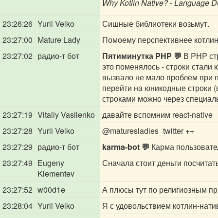
Why Kotlin Native? - Language De
23:26:26
Yurii Velko
Сишные библиотеки возьмут.
23:27:00
Mature Lady
Помоему перспективнее котлина
23:27:02
радио-т бот
Пятиминутка PHP 💬
В PHP стр
это поменялось - строки стали 
вызвало не мало проблем при 
перейти на юникодные строки (
строками можно через специальн
23:27:19
Vitaliy Vasilenko
давайте вспомним react-native
23:27:28
Yurii Velko
@maturesladies_twitter
++
23:27:29
радио-т бот
karma-bot 💬
Карма пользоват
23:27:49
Eugeny
Сначала стоит деньги посчитать
Klementev
23:27:52
w00d1e
А плюсы тут по религиозным п
23:28:04
Yurii Velko
Я с удовольствием котлин-нати