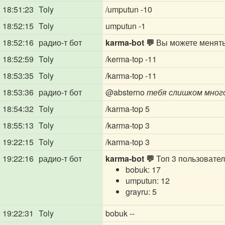
18:51:23
Toly
/umputun -10
18:52:15
Toly
umputun -1
18:52:16
радио-т бот
karma-bot 💬
Вы можете менять 
18:52:59
Toly
/kerma-top -11
18:53:35
Toly
/karma-top -11
18:53:36
радио-т бот
@absterno
тебя слишком много,
18:54:32
Toly
/karma-top 5
18:55:13
Toly
/karma-top 3
19:22:15
Toly
/karma-top 3
19:22:16
радио-т бот
karma-bot 💬
Топ 3 пользовател
bobuk: 17
umputun: 12
grayru: 5
19:22:31
Toly
bobuk --