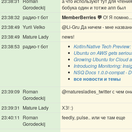
23:38:31
Roman
а что используют тут для чтени
Gorodeckij
бобука один и тотже апп был
23:38:32
радио-т бот
MemberBerries 💬
О! Я помню...
23:38:49
Yurii Velko
@Li-Gru
Да ничем - мне назван
23:38:49
Mature Lady
news!
23:38:53
радио-т бот
Kotlin/Native Tech Preview:
Ubuntu on AWS gets serious
Growing Ubuntu for Cloud a
Introducing Monitoring: Insig
NSQ Docs 1.0.0-compat - D
все новости и темы
23:39:09
Roman
@maturesladies_twitter
с чем он
Gorodeckij
23:39:31
Mature Lady
ХЗ! :)
23:40:11
Roman
feedly, pulse.. или че там еще
Gorodeckij