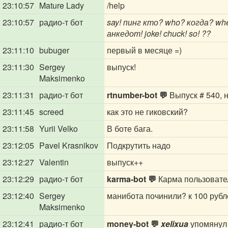
23:10:57
Mature Lady
/help
23:10:57
радио-т бот
say! пинг кто? who? когда? wh
анкедот! joke! chuck! so! ??
23:11:10
bubuger
первый в месяце =)
23:11:30
Sergey
выпуск!
Maksimenko
23:11:31
радио-т бот
rtnumber-bot 💬
Выпуск # 540, н
23:11:45
screed
как это не гиковский?
23:11:58
Yurii Velko
В боте бага.
23:12:05
Pavel Krasnikov
Подкрутить надо
23:12:27
Valentin
выпуск++
23:12:29
радио-т бот
karma-bot 💬
Карма пользовател
23:12:40
Sergey
манибота починили? к 100 рубл
Maksimenko
23:12:41
радио-т бот
money-bot 💬
xelixua
упомянул