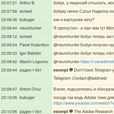
23:07:21
Arthur B.
бобук, а лицензий отсыпать, м
23:07:56
screed
бобуку лично Сатья Наделла п
23:08:36
bubuger
как и виртуалке нету?
23:08:44
neurohunter
Я пропустил - а при чем тут Micr
23:09:12
screed
@neurohunter
бобук теперь зас
23:09:24
Pavel Krasnikov
@neurohunter
Бобук получил орд
23:09:33
Igor Bakhtin
@neurohunter
бобук теперь micro
23:09:42
Maxim Logunov
@neurohunter
https://t.me/addme
23:09:44
радио-т бот
excerpt 💬
Don't have Telegram yet
Telegram: Contact
@addmeto
23:09:47
Artiom Druz
Взяли, подсуетились и обосрали
23:10:05
bubuger
погоди так ведь Adobe тоже дл
https://www.youtube.com/watch
23:10:06
радио-т бот
excerpt 💬
The Adobe Research te