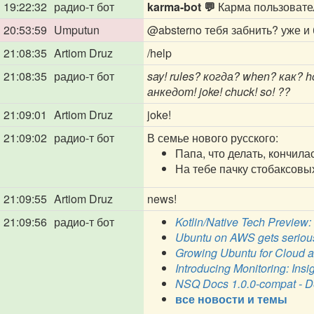
19:22:32
радио-т бот
karma-bot 💬
Карма пользоват
20:53:59
Umputun
@absterno
тебя забнить? уже и
21:08:35
Artiom Druz
/help
21:08:35
радио-т бот
say! rules? когда? when? как?
анкедот! joke! chuck! so! ??
21:09:01
Artiom Druz
joke!
21:09:02
радио-т бот
В семье нового русского:
Папа, что делать, кончила
На тебе пачку стобаксовых
21:09:55
Artiom Druz
news!
21:09:56
радио-т бот
Kotlin/Native Tech Preview:
Ubuntu on AWS gets serious
Growing Ubuntu for Cloud a
Introducing Monitoring: Insig
NSQ Docs 1.0.0-compat - D
все новости и темы