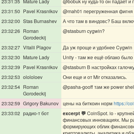
23:31:35
Mature Lady
@bobuk
ну куда-то он падает и
23:31:50
Pavel Krasnikov
@mah01
перегруженная фигня
23:32:00
Stas Burnashev
А что там в виндовс? Баш вклю
23:32:26
Roman
@stasburn
cygwin?
Gorodeckij
23:32:27
Vitalii Plagov
Да уж проще и удобнее Cygwin
23:32:30
Mature Lady
Unity - там же ещё облако было
23:32:39
Pavel Krasnikov
@stasburn
В настройках галочку
23:32:53
olololoev
Они еще и от Mir отказались.
23:32:54
Roman
@pasha-gooff
там же power shel
Gorodeckij
23:32:59
Grigory Bakunov
цены на биткоин норм
https://co
23:33:02
радио-т бот
excerpt 💬
CoinSpot. io - крупн
финансовых инновациях. Мы ра
формирующих облик финансовог
криптовалюты, аналитика и обзор