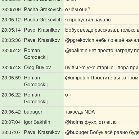
23:05:09
Pasha Grekovich
о чём они?
23:05:12
Pasha Grekovich
я пропустил начало
23:05:14
Pavel Krasnikov
Бобук везде рассказал, только 
23:05:36
Pavel Krasnikov
@pgrekovich
небыло ещё начал
23:05:42
Roman
@ibakhtin
нет просто награду пол
Gorodeckij
23:05:43
Oleg Buylov
ну вы же уже старые - пора при
23:05:59
Roman
@umputun
Простите вы за гром
Gorodeckij
23:06:22
Roman
о )
Gorodeckij
23:06:42
bubuger
такведь NDA
23:07:04
Igor Bakhtin
@holms
фухх, отлегло
23:07:07
Pavel Krasnikov
@bubuger
Бобук всё равно буде