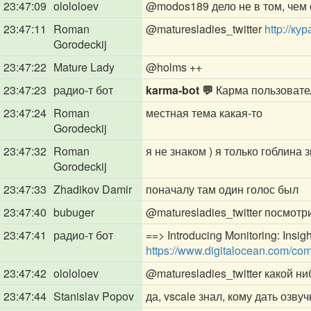
23:47:09
olololoev
@modos189
дело не в том, чем 
23:47:11
Roman
@maturesladies_twitter
http://к
Gorodeckij
23:47:22
Mature Lady
@holms
++
23:47:23
радио-т бот
karma-bot 💬
Карма пользоват
23:47:24
Roman
местная тема какая-то
Gorodeckij
23:47:32
Roman
я не знаком ) я только гоблина 
Gorodeckij
23:47:33
Zhadikov Damir
поначалу там один голос был
23:47:40
bubuger
@maturesladies_twitter
посмотри
23:47:41
радио-т бот
==> Introducing Monitoring: Insight
https://www.digitalocean.com/com
23:47:42
olololoev
@maturesladies_twitter
какой ни
23:47:44
Stanislav Popov
да, vscale знал, кому дать озву