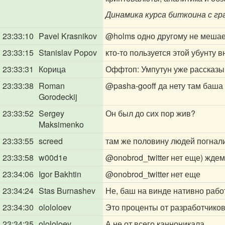
Динамика курса биткоина с гра
23:33:10
Pavel Krasnikov
@holms
одно другому не мешае
23:33:15
Stanislav Popov
кто-то пользуется этой убунту 
23:33:31
Корица
Оффтоп: Умпутун уже рассказыва
23:33:38
Roman
@pasha-gooff
да нету там баша
Gorodeckij
23:33:52
Sergey
Он был до сих пор жив?
Maksimenko
23:33:55
screed
там же половину людей погнал
23:33:58
w00d1e
@onobrod_twitter
нет еще) ждем
23:34:06
Igor Bakhtin
@onobrod_twitter
нет еще
23:34:24
Stas Burnashev
Не, баш на винде нативно рабо
23:34:30
olololoev
Это проценты от разработчиков
23:34:35
olololoev
А не от всего канноникала.