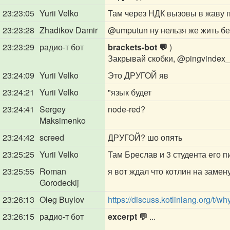
23:23:05
Yurii Velko
Там через НДК вызовы в жаву 
23:23:28
Zhadikov Damir
@umputun
ну нельзя же жить бе
23:23:29
радио-т бот
brackets-bot 💬
)
Закрывай скобки,
@pingvindex_t
23:24:09
Yurii Velko
Это ДРУГОЙ яв
23:24:21
Yurii Velko
"язык будет
23:24:41
Sergey
node-red?
Maksimenko
23:24:42
screed
ДРУГОЙ? шо опять
23:25:25
Yurii Velko
Там Бреслав и 3 студента его пи
23:25:55
Roman
я вот ждал что котлин на замен
Gorodeckij
23:26:13
Oleg Buylov
https://discuss.kotlinlang.org/t/wh
23:26:15
радио-т бот
excerpt 💬
...