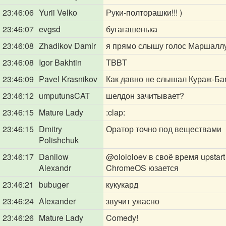
23:46:06
Yurii Velko
Руки-полторашки!!! )
23:46:07
evgsd
бугагашенька
23:46:08
Zhadikov Damir
я прямо слышу голос Маршалл
23:46:08
Igor Bakhtin
TBBT
23:46:09
Pavel Krasnikov
Как давно не слышал Кураж-Б
23:46:12
umputunsCAT
шелдон зачитывает?
23:46:15
Mature Lady
:clap:
23:46:15
Dmitry
Оратор точно под веществами
Polishchuk
23:46:17
Danilow
@olololoev
в своё время upstart
Alexandr
ChromeOS юзается
23:46:21
bubuger
кукукард
23:46:24
Alexander
звучит ужасно
23:46:26
Mature Lady
Comedy!