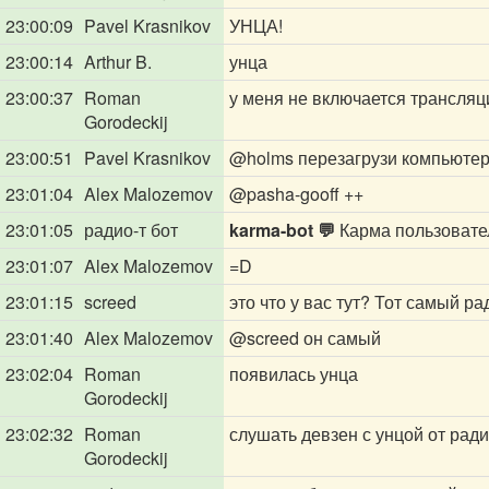
23:00:09
Pavel Krasnikov
УНЦА!
23:00:14
Arthur B.
унца
23:00:37
Roman
у меня не включается трансляц
Gorodeckij
23:00:51
Pavel Krasnikov
@holms
перезагрузи компьюте
23:01:04
Alex Malozemov
@pasha-gooff
++
23:01:05
радио-т бот
karma-bot 💬
Карма пользоват
23:01:07
Alex Malozemov
=D
23:01:15
screed
это что у вас тут? Тот самый р
23:01:40
Alex Malozemov
@screed
он самый
23:02:04
Roman
появилась унца
Gorodeckij
23:02:32
Roman
слушать девзен с унцой от радио-
Gorodeckij