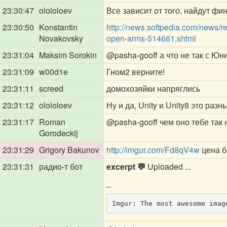
23:30:47
olololoev
Все зависит от того, найдут фи
23:30:50
Konstantin
http://news.softpedia.com/news/
Novakovsky
open-arms-514661.shtml
23:31:04
Maksim Sorokin
@pasha-gooff
а что не так с Юн
23:31:09
w00d1e
Гном2 верните!
23:31:11
screed
домохозяйки напряглись
23:31:12
olololoev
Ну и да, Unity и Unity8 это раз
23:31:17
Roman
@pasha-gooff
чем оно тебе так 
Gorodeckij
23:31:29
Grigory Bakunov
http://imgur.com/Fd8qV4w
цена б
23:31:31
радио-т бот
excerpt 💬
Uploaded ...
_
Imgur: The most awesome imag