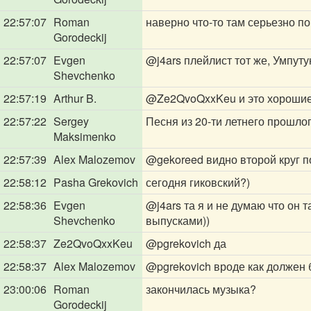
22:57:07
Roman
наверно что-то там серьезно по
Gorodeckij
22:57:07
Evgen
@j4ars
плейлист тот же, Умпуту
Shevchenko
22:57:19
Arthur B.
@Ze2QvoQxxKeu
и это хороши
22:57:22
Sergey
Песня из 20-ти летнего прошлог
Maksimenko
22:57:39
Alex Malozemov
@gekoreed
видно второй круг 
22:58:12
Pasha Grekovich
сегодня гиковский?)
22:58:36
Evgen
@j4ars
та я и не думаю что он 
Shevchenko
выпусками))
22:58:37
Ze2QvoQxxKeu
@pgrekovich
да
22:58:37
Alex Malozemov
@pgrekovich
вроде как должен 
23:00:06
Roman
закончилась музыка?
Gorodeckij