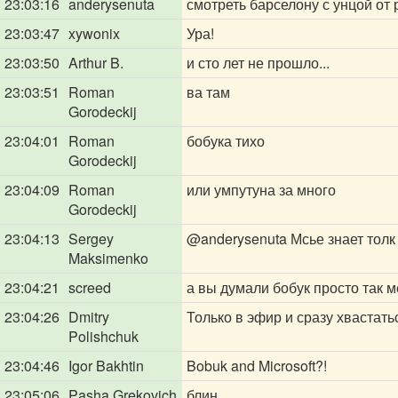
23:03:16
anderysenuta
смотреть барселону с унцой от р
23:03:47
xywonix
Ура!
23:03:50
Arthur B.
и сто лет не прошло...
23:03:51
Roman
ва там
Gorodeckij
23:04:01
Roman
бобука тихо
Gorodeckij
23:04:09
Roman
или умпутуна за много
Gorodeckij
23:04:13
Sergey
@anderysenuta
Мсье знает толк
Maksimenko
23:04:21
screed
а вы думали бобук просто так 
23:04:26
Dmitry
Только в эфир и сразу хвастать
Polishchuk
23:04:46
Igor Bakhtin
Bobuk and Microsoft?!
23:05:06
Pasha Grekovich
блин