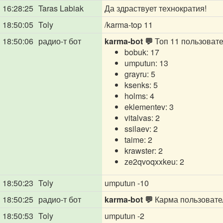
16:28:25
Taras Labiak
Да здраствует технократия!
18:50:05
Toly
/karma-top 11
18:50:06
радио-т бот
karma-bot 💬
Топ 11 пользовате
bobuk: 17
umputun: 13
grayru: 5
ksenks: 5
holms: 4
eklementev: 3
vitalvas: 2
ssilaev: 2
taime: 2
krawster: 2
ze2qvoqxxkeu: 2
18:50:23
Toly
umputun -10
18:50:25
радио-т бот
karma-bot 💬
Карма пользоват
18:50:53
Toly
umputun -2