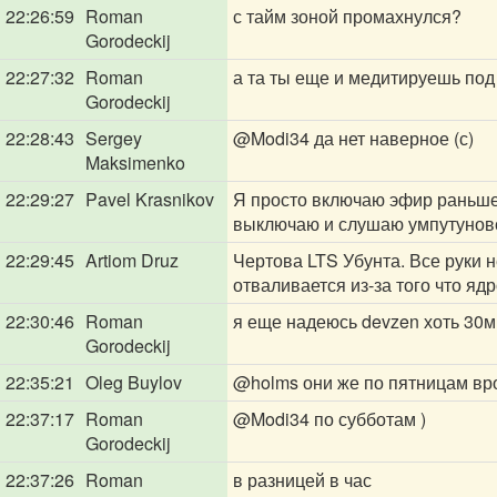
22:26:59
Roman
с тайм зоной промахнулся?
Gorodeckij
22:27:32
Roman
а та ты еще и медитируешь под
Gorodeckij
22:28:43
Sergey
@Modi34
да нет наверное (с)
Maksimenko
22:29:27
Pavel Krasnikov
Я просто включаю эфир раньше,
выключаю и слушаю умпутунов
22:29:45
Artiom Druz
Чертова LTS Убунта. Все руки н
отваливается из-за того что яд
22:30:46
Roman
я еще надеюсь devzen хоть 30м
Gorodeckij
22:35:21
Oleg Buylov
@holms
они же по пятницам вр
22:37:17
Roman
@Modi34
по субботам )
Gorodeckij
22:37:26
Roman
в разницей в час