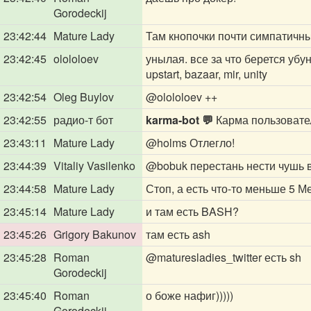
Gorodeckij
23:42:44
Mature Lady
Там кнопочки почти симпатичны
23:42:45
olololoev
унылая. все за что берется убу
upstart, bazaar, mir, unity
23:42:54
Oleg Buylov
@olololoev
++
23:42:55
радио-т бот
karma-bot 💬
Карма пользоват
23:43:11
Mature Lady
@holms
Отлегло!
23:44:39
Vitaliy Vasilenko
@bobuk
перестань нести чушь в
23:44:58
Mature Lady
Стоп, а есть что-то меньше 5 М
23:45:14
Mature Lady
и там есть BASH?
23:45:26
Grigory Bakunov
там есть ash
23:45:28
Roman
@maturesladies_twitter
есть sh
Gorodeckij
23:45:40
Roman
о боже нафиг)))))
Gorodeckij