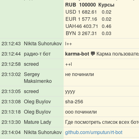
RUB
100000
Курсы
USD
1 682.61
0.02
EUR
1 577.16
0.02
UAH
46 403.71
0.46
BYN
3 267.31
0.03
23:12:43
Nikita Suhorukov
i++
23:12:44
радио-т бот
karma-bot 💬
Карма пользоват
23:12:58
screed
++i
23:13:02
Sergey
не починили
Maksimenko
23:13:05
screed
уууу
23:13:08
Oleg Buylov
sha-256
23:13:18
Oleg Buylov
ооо починили
23:13:30
Mature Lady
Где посмотреть список всех бо
23:14:04
Nikita Suhorukov
github.com/umputun/rt-bot