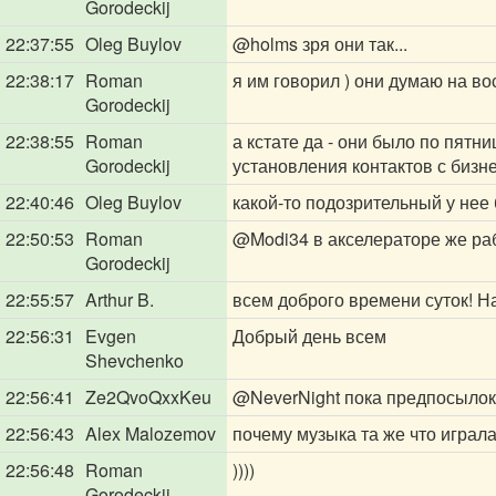
Gorodeckij
22:37:55
Oleg Buylov
@holms
зря они так...
22:38:17
Roman
я им говорил ) они думаю на в
Gorodeckij
22:38:55
Roman
а кстате да - они было по пятн
Gorodeckij
установления контактов с бизн
22:40:46
Oleg Buylov
какой-то подозрительный у нее
22:50:53
Roman
@Modi34
в акселераторе же раб
Gorodeckij
22:55:57
Arthur B.
всем доброго времени суток! Н
22:56:31
Evgen
Добрый день всем
Shevchenko
22:56:41
Ze2QvoQxxKeu
@NeverNight
пока предпосылок 
22:56:43
Alex Malozemov
почему музыка та же что играл
22:56:48
Roman
))))
Gorodeckij