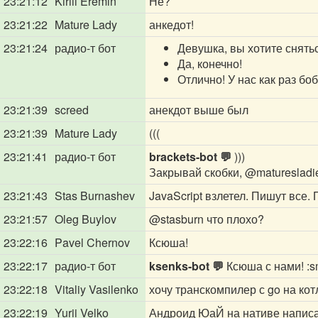
23:21:12
Kirill Eremin
Не?
23:21:22
Mature Lady
анкедот!
23:21:24
радио-т бот
Девушка, вы хотите снять
Да, конечно!
Отлично! У нас как раз бо
23:21:39
screed
анекдот выше был
23:21:39
Mature Lady
(((
23:21:41
радио-т бот
brackets-bot 💬
)))
Закрывай скобки,
@maturesladie
23:21:43
Stas Burnashev
JavaScript взлетел. Пишут все.
23:21:57
Oleg Buylov
@stasburn
что плохо?
23:22:16
Pavel Chernov
Ксюша!
23:22:17
радио-т бот
ksenks-bot 💬
Ксюша с нами! :sm
23:22:18
Vitaliy Vasilenko
хочу транскомпилер с go на котли
23:22:19
Yurii Velko
Андроид ЮаЙ на нативе написа