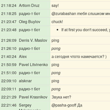
21:18:24
Artiom Druz
say!
21:18:25
радио-т бот
@zurabashan
тебя слишком мно
21:23:47
Oleg Buylov
chuck!
21:23:48
радио-т бот
If at first you don't succeed
21:26:09
Denis V. Maslov
ping
21:26:10
радио-т бот
pong
21:40:24
Alex
а сегодня чтото намечается? )
21:50:59
Pavel Litvinenko
ping
21:51:00
радио-т бот
pong
22:09:10
alsknar
ping
22:09:11
радио-т бот
pong
22:21:29
Pavel Krasnikov
Звука нет?
22:21:46
Sergey
@pasha-gooff
Да