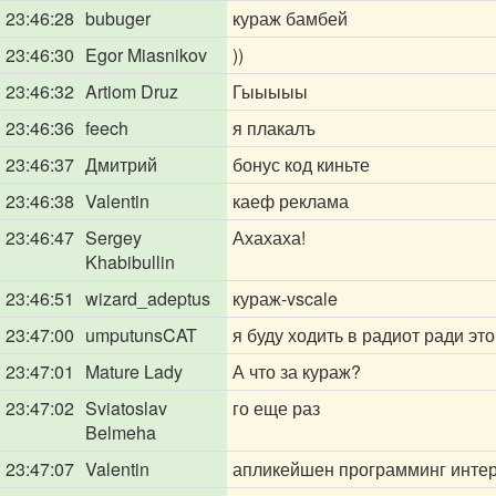
23:46:28
bubuger
кураж бамбей
23:46:30
Egor Miasnikov
))
23:46:32
Artiom Druz
Гыыыыы
23:46:36
feech
я плакалъ
23:46:37
Дмитрий
бонус код киньте
23:46:38
Valentin
каеф реклама
23:46:47
Sergey
Ахахаха!
Khabibullin
23:46:51
wizard_adeptus
кураж-vscale
23:47:00
umputunsCAT
я буду ходить в радиот ради эт
23:47:01
Mature Lady
А что за кураж?
23:47:02
Sviatoslav
го еще раз
Belmeha
23:47:07
Valentin
апликейшен программинг инте