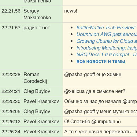
Maksimenko
22:21:56
Sergey
news!
Maksimenko
22:21:57
радио-т бот
Kotlin/Native Tech Preview:
Ubuntu on AWS gets serious
Growing Ubuntu for Cloud a
Introducing Monitoring: Insig
NSQ Docs 1.0.0-compat - D
все новости и темы
22:22:28
Roman
@pasha-gooff
еще 30мин
Gorodeckij
22:24:21
Oleg Buylov
@xelixua
да в смысле нет?
22:25:30
Pavel Krasnikov
Обычно за час до начала
@ump
22:26:05
Oleg Buylov
@pasha-gooff
у меня музыка ес
22:26:12
Pavel Krasnikov
О! Спасибо
@umputun
=)
22:26:34
Pavel Krasnikov
А то я уже начал переживать - 