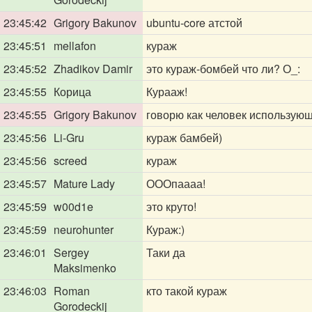
23:45:42
Grigory Bakunov
ubuntu-core атстой
23:45:51
mellafon
кураж
23:45:52
Zhadikov Damir
это кураж-бомбей что ли? О_:
23:45:55
Корица
Курааж!
23:45:55
Grigory Bakunov
говорю как человек использующ
23:45:56
Li-Gru
кураж бамбей)
23:45:56
screed
кураж
23:45:57
Mature Lady
ОООпаааа!
23:45:59
w00d1e
это круто!
23:45:59
neurohunter
Кураж:)
23:46:01
Sergey
Таки да
Maksimenko
23:46:03
Roman
кто такой кураж
Gorodeckij