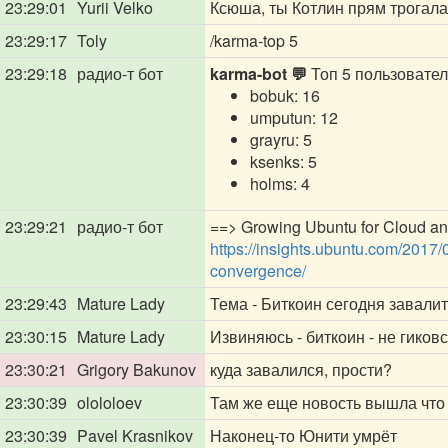
23:29:01
Yurii Velko
Ксюша, ты Котлин прям трогала
23:29:17
Toly
/karma-top 5
23:29:18
радио-т бот
karma-bot 💬
Топ 5 пользовател
bobuk: 16
umputun: 12
grayru: 5
ksenks: 5
holms: 4
23:29:21
радио-т бот
==> Growing Ubuntu for Cloud and
https://insights.ubuntu.com/2017/
convergence/
23:29:43
Mature Lady
Тема - Биткоин сегодня завалит
23:30:15
Mature Lady
Извиняюсь - биткоин - не гиковс
23:30:21
Grigory Bakunov
куда завалился, прости?
23:30:39
olololoev
Там же еще новость вышла что 
23:30:39
Pavel Krasnikov
Наконец-то Юнити умрёт