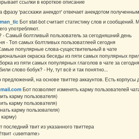
скрывает ссылки в короткое описание
на фразу 'расскажи анекдот' отвечает анекдотом полученным
roman_tic
Бот stat-bot считает статистику слов и сообщений. 
сего употребляют.
? - Самый болтливый пользователь за сегодняшний день
ня - Топ самых болтливых пользоватлеей сегодня
 Самые популярные слова-существительный в чате
оциональная окраска беседы из пяти самых популярных при
дборка из пяти самых популярных глаголов в чате за сегодн
или слово бобук? - Ну, тут всё и так понятно...
 предложений, на основе твиттер аккаунтов. Есть корпусы 
gmail.com
Бот позволяет изменять карму пользователей чат
ить карму пользователя)
ить карму пользователя)
знать карму пользователя)
 карму)
т последний твит из указанного твиттера
 !твит <username>