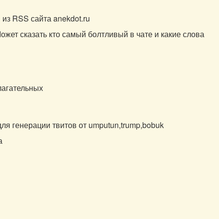
 из RSS сайта anekdot.ru
Может сказать кто самый болтливый в чате и какие слова
лагательных
я
для генерации твитов от umputun,trump,bobuk
а