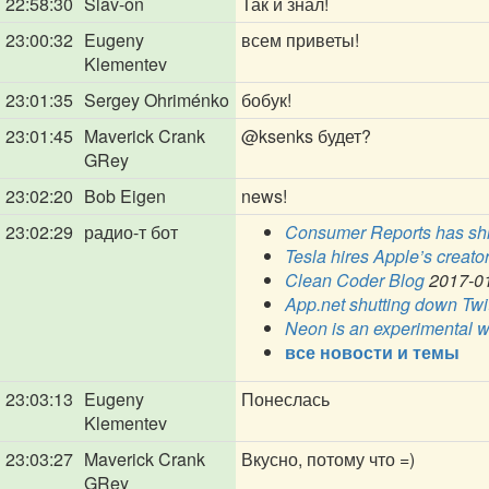
22:58:30
Slav-on
Так и знал!
23:00:32
Eugeny
всем приветы!
Klementev
23:01:35
Sergey Ohriménko
бобук!
23:01:45
Maverick Crank
@ksenks
будет?
GRey
23:02:20
Bob Eigen
news!
23:02:29
радио-т бот
Consumer Reports has shift
Tesla hires Apple’s creato
Clean Coder Blog
2017-0
App.net shutting down Twit
Neon is an experimental we
все новости и темы
23:03:13
Eugeny
Понеслась
Klementev
23:03:27
Maverick Crank
Вкусно, потому что =)
GRey