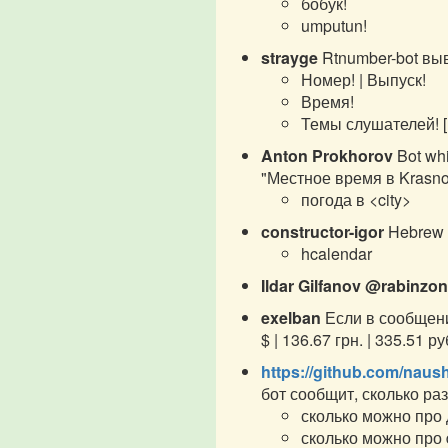
бобук!
umputun!
strayge
Rtnumber-bot вы
Номер! | Выпуск!
Время!
Темы слушателей! [
Anton Prokhorov
Bot whi
"Местное время в Krasnoy
погода в <city>
constructor-igor
Hebrew 
hcalendar
Ildar Gilfanov
@rabinzon
exelban
Если в сообщение
$ | 136.67 грн. | 335.51 ру
https://github.com/naush
бот сообщит, сколько ра
сколько можно про
сколько можно про 