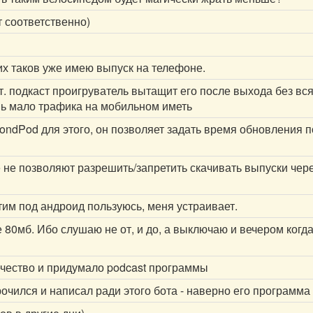
 соответственно)
их таков уже имею выпуск на телефоне.
т. подкаст проигруватель вытащит его после выхода без вс
нь мало трафика на мобильном иметь
ndPod для этого, он позволяет задать время обновления п
 не позволяют разрешить/запретить скачивать выпуски через
этим под андроид пользуюсь, меня устраивает.
 80мб. Ибо слушаю не от, и до, а выключаю и вечером когд
ечество и придумало podcast программы
очился и написал ради этого бота - наверно его программа 