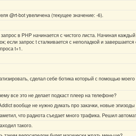
теля
@rt-bot
увеличена (текущее значение: -6).
запрос в PHP начинается с чистого листа. Начиная каждый 
; если запрос t сталкивается с неполадкой и завершается 
роса t+1.
атизировать, сделал себе ботика который с помощью моего с
ему все это не делает подкаст плеер на телефоне?
Addict вообще не нужно думать про закачки, новые эпизоды
заметил, что радиота съедает много трафика. Решил автома
аходил такого.
ть таким велосипедом будет магически жрать меньше?