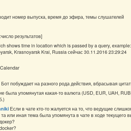
водит номер выпуска, время до эфира, темы слушателей
:число результатов]
ch shows time in location which is passed by a query, example
arsk, Krasnoyarsk Krai, Russia сейчас 30.11.2016 23:29:24
Calendar
Бот побуждает на разного рода действия, вбрасывая цита
 была упомянутая какая-то валюта (USD, EUR, UAH, RUB), б
б.)
niki
Если в чате кто-то жалуется на то, что ведущие слишк
з та или иная тема была упомянута в чате в ходе текущего в
 докер?
docker?