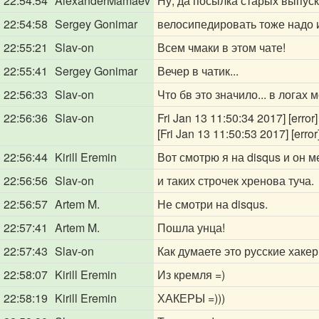
22:54:54
AlexanderMamaev
Ну, да посылка старых выпуск
22:54:58
Sergey Gonimar
велосипедировать тоже надо и
22:55:21
Slav-on
Всем чмаки в этом чате!
22:55:41
Sergey Gonimar
Вечер в чатик...
22:56:33
Slav-on
Что бв это значило... в логах 
22:56:36
Slav-on
Fri Jan 13 11:50:34 2017] [error
[Fri Jan 13 11:50:53 2017] [erro
22:56:44
Kirill Eremin
Вот смотрю я на disqus и он 
22:56:56
Slav-on
и таких строчек хренова туча.
22:56:57
Artem M.
Не смотри на disqus.
22:57:41
Artem M.
Пошла унца!
22:57:43
Slav-on
Как думаете это русские хак
22:58:07
Kirill Eremin
Из кремля =)
22:58:19
Kirill Eremin
ХАКЕРЫ =)))