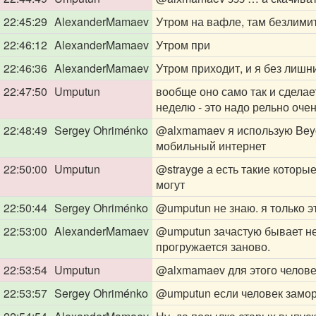
22:45:29
AlexanderMamaev
Утром на вафле, там безлимит
22:46:12
AlexanderMamaev
Утром при
22:46:36
AlexanderMamaev
Утром приходит, и я без лишн
22:47:50
Umputun
вообще оно само так и сделае
неделю - это надо рельно оче
22:48:49
Sergey Ohriménko
@alxmamaev
я использую Beyo
мобильный интернет
22:50:00
Umputun
@strayge
а есть такие которые
могут
22:50:44
Sergey Ohriménko
@umputun
не знаю. я только 
22:53:00
AlexanderMamaev
@umputun
зачастую бывает не
прогружается заново.
22:53:54
Umputun
@alxmamaev
для этого челов
22:53:57
Sergey Ohriménko
@umputun
если человек замор