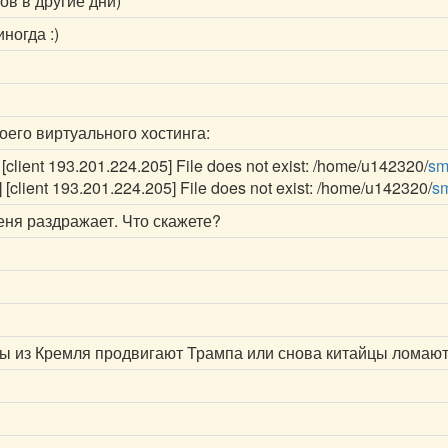
ов в другие дни)
ногда :)
моего виртуального хостинга:
] [client 193.201.224.205] File does not exist: /home/u142320/
sm
r] [client 193.201.224.205] File does not exist: /home/u142320/
s
меня раздражает. Что скажете?
еры из Кремля продвигают Трампа или снова китайцы ломаю