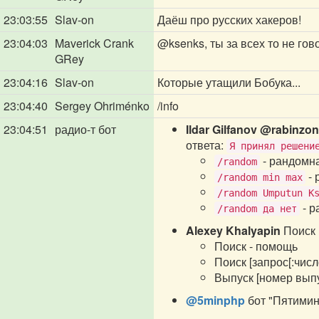
23:03:55
Slav-on
Даёш про русских хакеров!
23:04:03
Maverick Crank
@ksenks
, ты за всех то не го
GRey
23:04:16
Slav-on
Которые утащили Бобука...
23:04:40
Sergey Ohriménko
/info
23:04:51
радио-т бот
Ildar Gilfanov
@rabinzon
ответа:
Я принял решени
- рандомна
/random
- 
/random min max
/random Umputun K
- р
/random да нет
Alexey Khalyapin
Поиск 
Поиск - помощь
Поиск [запрос[:числ
Выпуск [номер выпу
@5minphp
бот "Пятимин