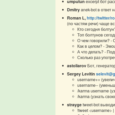
umputun
excerpt бот ра
Dmitry
anek-bot в ответ 
Roman L,
http://twitter/
(по частям речи) чаще в
Кто сегодня болтун
Топ болтунов сегод
О чем говорили? -
Как в целом? - Эм
А что делать? - По
Сколько раз употреб
astoliarov
Бот, генератор
Sergey Levitin
selevit@
username++ (увелич
username-- (уменьш
/karma username (у
/karma (узнать свою
strayge
tweet-bot выводи
!tweet <username> |