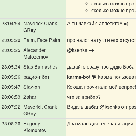
сколько можно про
сколько можно про 
23:04:54
Maverick Crank
А ты чавкай с аппетитом =)
GRey
23:05:20
Palm, Face Palm
про налог на гугл и его отсутс
23:05:25
Alexander
@ksenks
++
Malozemov
23:05:34
Stas Burnashev
давайте сразу про дядю Боба 
23:05:36
радио-т бот
karma-bot 💬
Карма пользова
23:05:47
Slav-on
Ксюша прочитала мой вопрос!!!
23:06:53
Zahar
что за прибор?
23:07:32
Maverick Crank
Видать шабат
@ksenks
отпраз
GRey
23:08:36
Eugeny
Два мало для генерализации
Klementev