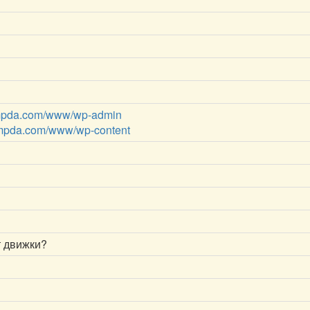
pda.com/www/wp-admin
mpda.com/www/wp-content
т движки?