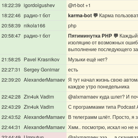
18:22:39
igordolgushev
@rt-bot
+1
18:22:46
радио-т бот
karma-bot 💬
Карма пользова
20:58:39
nikola166
php
20:58:47
радио-т бот
Пятиминутка PHP 💬
Каждый 
изоляцию от возможных ошибок
выполнение последующего зап
21:58:25
Pavel Krasnikov
Музыки ещё нет?
22:27:31
Sergey Gonimar
есть
22:39:20
AlexanderMamaev
Я тут начал жизнь свою автом
каждое утро понедельника
22:42:28
Zin4uk Vadim
@alxmamaev
куда шлет? И поч
22:43:29
Zin4uk Vadim
С программами типа Podcast 
22:43:52
AlexanderMamaev
В телеграмм шлёт. Просто, я 
22:44:31
AlexanderMamaev
Хмм.. посмотрю, искал но не н
22:44:49
Umputun
@alxmamaev
эээ … a скачива