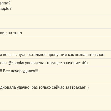
 эппл?
apple?
твие на эппл
и весь выпуск. остальное пропустим как незначительное.
теля
@ksenks
увеличена (текущее значение: 49).
 Все вечер удался!!!
дновала удачно, раз только сейчас завтракает ;)