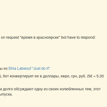
: on request "время в красноярске" bot have to respond:
ты из
Shia Labeouf "Just do it"
от конвертирует ее в доллары, евро, грн, руб. (5€ = 5.30
ом долго обсуждают одну из своих излюбленных тем, этот
ыпуска.