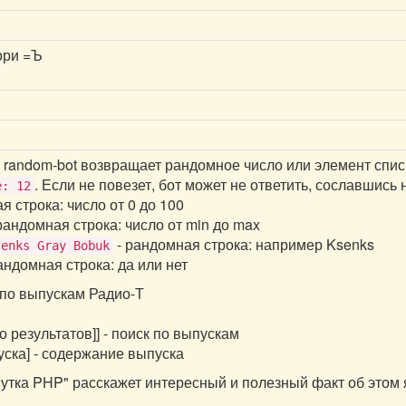
вори =Ъ
random-bot возвращает рандомное число или элемент спис
. Если не повезет, бот может не ответить, сославшись 
е: 12
я строка: число от 0 до 100
рандомная строка: число от min до max
- рандомная строка: например Ksenks
senks Gray Bobuk
андомная строка: да или нет
по выпускам Радио-Т
о результатов]] - поиск по выпускам
ска] - содержание выпуска
утка PHP" расскажет интересный и полезный факт об этом