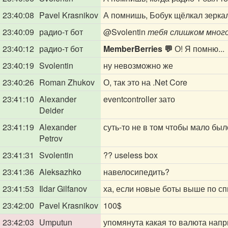
23:40:08
Pavel Krasnikov
А помнишь, Бобук щёлкал зерка
23:40:09
радио-т бот
@Svolentin
тебя слишком много,
23:40:12
радио-т бот
MemberBerries 💬
О! Я помню...
23:40:19
Svolentin
ну невозможно же
23:40:26
Roman Zhukov
О, так это на .Net Core
23:41:10
Alexander
eventcontroller зато
Deider
23:41:19
Alexander
суть-то не в том чтобы мало был
Petrov
23:41:31
Svolentin
?? useless box
23:41:36
Aleksazhko
навелосипедить?
23:41:53
Ildar Gilfanov
ха, если новые боты выше по сп
23:42:00
Pavel Krasnikov
100$
23:42:03
Umputun
упомянута какая то валюта напр