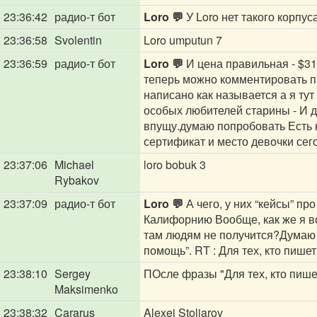
23:36:42
радио-т бот
Loro 💬
У Loro нет такого корпус
23:36:58
Svolentin
Loro umputun 7
23:36:59
радио-т бот
Loro 💬
И цена правильная - $31/
теперь можно комментировать п
написано как называется а я тут
особых любителей старины - И да
впущу.думаю попробовать Есть к
сертификат и место девочки сего
23:37:06
Michael
loro bobuk 3
Rybakov
23:37:09
радио-т бот
Loro 💬
А чего, у них “кейсы” п
Калифорнию Вообще, как же я в
там людям не получится?Думаю 
помощь”. RT : Для тех, кто пишет
23:38:10
Sergey
ПОсле фразы "Для тех, кто пише
Maksimenko
23:38:32
Cararus
Alexei Stoliarov