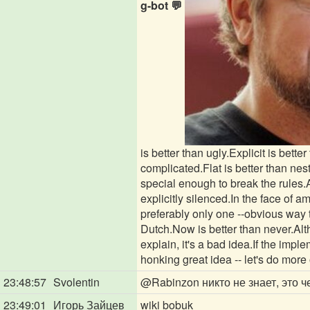
g-bot 💬
is better than ugly.Explicit is bett
complicated.Flat is better than ne
special enough to break the rules.A
explicitly silenced.In the face of 
preferably only one --obvious way t
Dutch.Now is better than never.Alt
explain, it's a bad idea.If the im
honking great idea -- let's do more 
23:48:57
Svolentin
@Rabinzon
никто не знает, это 
23:49:01
Игорь Зайцев
wiki bobuk