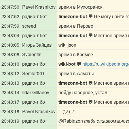
23:47:50
Pavel Krasnikov
время в Мухосранск
23:47:52
радио-т бот
timezone-bot 💬
Не могу найти г
23:47:59
screed
время в Перово
23:48:04
радио-т бот
timezone-bot 💬
Местное время в 
23:48:05
Игорь Зайцев
wiki json
23:48:08
Svolentin
время в Кремле
23:48:10
радио-т бот
wiki-bot 💬
https://ru.wikipedia.or
23:48:12
Semior001
время в Алматы
23:48:13
радио-т бот
timezone-bot 💬
Местное время в
23:48:14
Ildar Gilfanov
пойду наверное, устал
23:48:17
радио-т бот
timezone-bot 💬
Местное время в
23:48:18
Pavel Krasnikov
¯_(ツ)_/¯
23:48:19
радио-т бот
@Rabinzon
тебя слишком много,