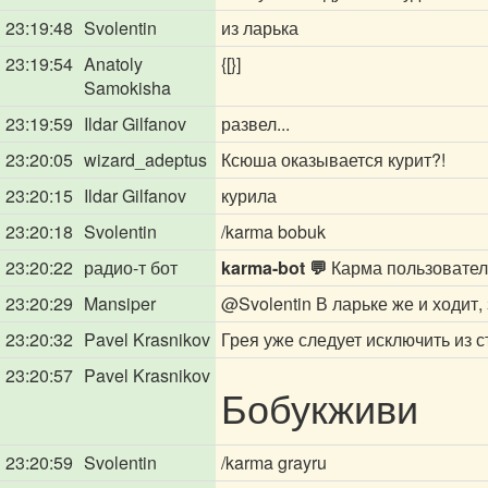
23:19:48
Svolentin
из ларька
23:19:54
Anatoly
{[}]
Samokisha
23:19:59
Ildar Gilfanov
развел...
23:20:05
wizard_adeptus
Ксюша оказывается курит?!
23:20:15
Ildar Gilfanov
курила
23:20:18
Svolentin
/karma bobuk
23:20:22
радио-т бот
karma-bot 💬
Карма пользовате
23:20:29
Mansiper
@Svolentin
В ларьке же и ходит,
23:20:32
Pavel Krasnikov
Грея уже следует исключить из 
23:20:57
Pavel Krasnikov
Бобукживи
23:20:59
Svolentin
/karma grayru