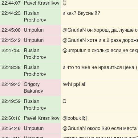
22:44:07
Pavel Krasnikov
👆
22:44:23
Ruslan
и как? Вкусный?
Prokhorov
22:45:08
Umputun
@GnuriaN
он хорош, да. лучше 
22:45:42
Umputun
@GnuriaN
хотя и в 2 раза дорож
22:47:50
Ruslan
@umputun
а сколько если не сек
Prokhorov
22:48:38
Ruslan
и что то мне не нравиться цена 
Prokhorov
22:49:43
Grigory
re/hi ppl all
Bakunov
22:49:59
Ruslan
Q
Prokhorov
22:50:16
Pavel Krasnikov
@bobuk
🙌
22:54:46
Umputun
@GnuriaN
около $80 если места 