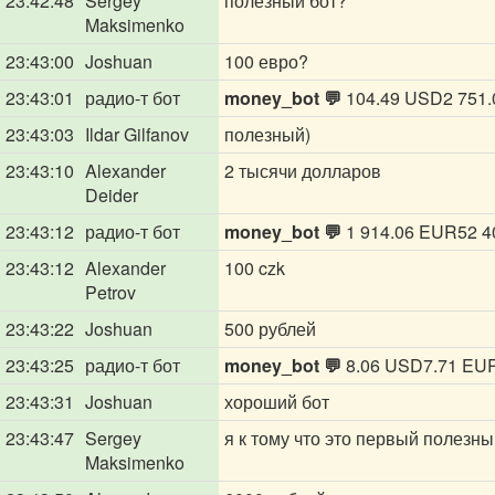
23:42:48
Sergey
полезный бот?
Maksimenko
23:43:00
Joshuan
100 евро?
23:43:01
радио-т бот
money_bot 💬
104.49 USD2 751.
23:43:03
Ildar Gilfanov
полезный)
23:43:10
Alexander
2 тысячи долларов
Deider
23:43:12
радио-т бот
money_bot 💬
1 914.06 EUR52 4
23:43:12
Alexander
100 czk
Petrov
23:43:22
Joshuan
500 рублей
23:43:25
радио-т бот
money_bot 💬
8.06 USD7.71 EU
23:43:31
Joshuan
хороший бот
23:43:47
Sergey
я к тому что это первый полезны
Maksimenko