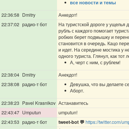
все новости и темы
22:36:58
Dmitry
Анкедот!
22:37:02
радио-т бот
На туристской дороге у ущелья 
рубль с каждого помогает турис
робких берет подмышку и перено
становится в очередь. Кацо пер
и идет. На середине мостика у н
одного туриста. Глянул, как тот л
А, черт с ним, с рублем!
22:38:04
Dmitry
Анекдот!
22:38:08
радио-т бот
Девушка, что вы делаете с
Аборт.
22:38:23
Pavel Krasnikov
Астанавитесь
22:43:47
Umputun
umputun!
22:43:53
радио-т бот
tweet-bot 💬
https://twitter.com/