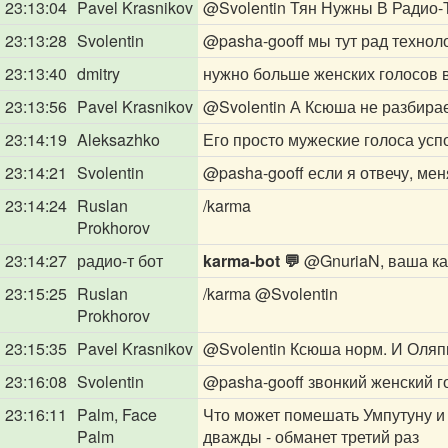
23:13:04
Pavel Krasnikov
@Svolentin
Тян Нужны В Радио-
23:13:28
Svolentin
@pasha-gooff
мы тут рад техноло
23:13:40
dmitry
нужно больше женских голосов 
23:13:56
Pavel Krasnikov
@Svolentin
А Ксюша не разбирает
23:14:19
Aleksazhko
Его просто мужеские голоса усп
23:14:21
Svolentin
@pasha-gooff
если я отвечу, ме
23:14:24
Ruslan
/karma
Prokhorov
23:14:27
радио-т бот
karma-bot 💬
@GnuriaN
, ваша ка
23:15:25
Ruslan
/karma
@Svolentin
Prokhorov
23:15:35
Pavel Krasnikov
@Svolentin
Ксюша норм. И Оляпк
23:16:08
Svolentin
@pasha-gooff
звонкий женский г
23:16:11
Palm, Face
Что может помешать Умпутуну и
Palm
дважды - обманет третий раз