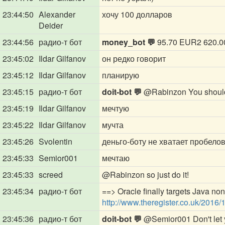
23:44:50
Alexander
хочу 100 долларов
Deider
23:44:56
радио-т бот
money_bot 💬
95.70 EUR2 620.0
23:45:02
Ildar Gilfanov
он редко говорит
23:45:12
Ildar Gilfanov
планирую
23:45:15
радио-т бот
doit-bot 💬
@Rabinzon
You should
23:45:19
Ildar Gilfanov
мечтую
23:45:22
Ildar Gilfanov
мучта
23:45:26
Svolentin
деньго-боту не хватает пробело
23:45:33
Semior001
мечтаю
23:45:33
screed
@Rabinzon
so just do it!
23:45:34
радио-т бот
==> Oracle finally targets Java non
http://www.theregister.co.uk/2016
23:45:36
радио-т бот
doit-bot 💬
@Semior001
Don't let