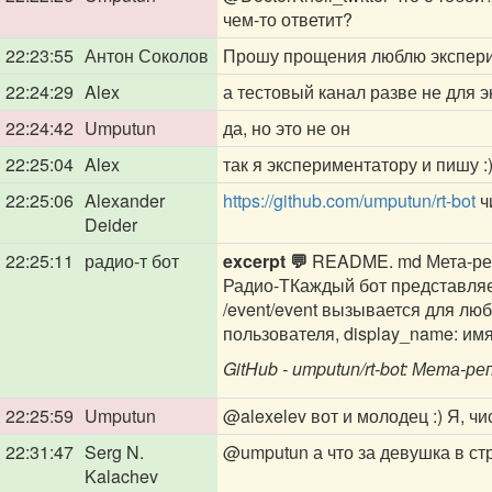
чем-то ответит?
22:23:55
Антон Соколов
Прошу прощения люблю экспери
22:24:29
Alex
а тестовый канал разве не для 
22:24:42
Umputun
да, но это не он
22:25:04
Alex
так я экспериментатору и пишу :
22:25:06
Alexander
https://github.com/umputun/rt-bot
ч
Deider
22:25:11
радио-т бот
excerpt 💬
README. md Мета-репо
Радио-ТКаждый бот представляе
/event/event вызывается для люб
пользователя, display_name: имя 
GitHub - umputun/rt-bot: Мета-р
22:25:59
Umputun
@alexelev
вот и молодец :) Я, чи
22:31:47
Serg N.
@umputun
а что за девушка в ст
Kalachev