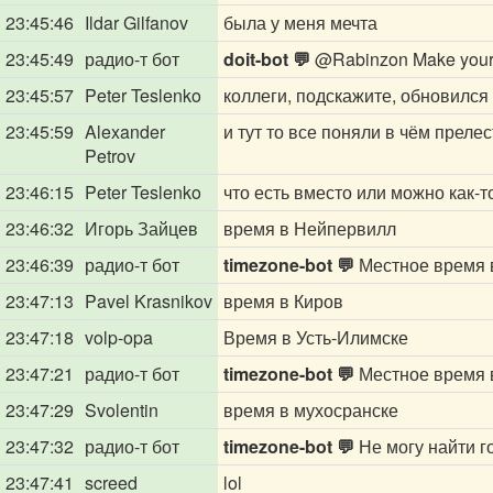
23:45:46
Ildar Gilfanov
была у меня мечта
23:45:49
радио-т бот
doit-bot 💬
@Rabinzon
Make your
23:45:57
Peter Teslenko
коллеги, подскажите, обновился 
23:45:59
Alexander
и тут то все поняли в чём прелес
Petrov
23:46:15
Peter Teslenko
что есть вместо или можно как-т
23:46:32
Игорь Зайцев
время в Нейпервилл
23:46:39
радио-т бот
timezone-bot 💬
Местное время в 
23:47:13
Pavel Krasnikov
время в Киров
23:47:18
volp-opa
Время в Усть-Илимске
23:47:21
радио-т бот
timezone-bot 💬
Местное время в 
23:47:29
Svolentin
время в мухосранске
23:47:32
радио-т бот
timezone-bot 💬
Не могу найти г
23:47:41
screed
lol