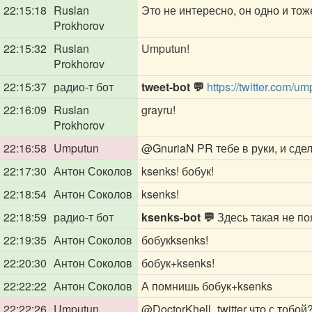
22:15:18
Ruslan
Это не интересно, он одно и тож
Prokhorov
22:15:32
Ruslan
Umputun!
Prokhorov
22:15:37
радио-т бот
tweet-bot 💬
https://twitter.com/
22:16:09
Ruslan
grayru!
Prokhorov
22:16:58
Umputun
@GnuriaN
PR тебе в руки, и сде
22:17:30
Антон Соколов
ksenks! бобук!
22:18:54
Антон Соколов
ksenks!
22:18:59
радио-т бот
ksenks-bot 💬
Здесь такая не поя
22:19:35
Антон Соколов
бобукksenks!
22:20:30
Антон Соколов
бобук+ksenks!
22:22:22
Антон Соколов
А помнишь бобук+ksenks
22:22:26
Umputun
@DoctorKhell_twitter
что с тобой