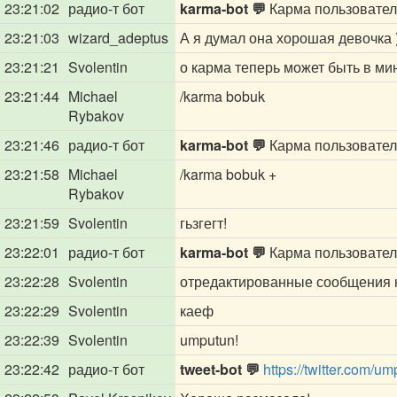
23:21:02
радио-т бот
karma-bot 💬
Карма пользовате
23:21:03
wizard_adeptus
А я думал она хорошая девочка )
23:21:21
Svolentin
о карма теперь может быть в ми
23:21:44
Michael
/karma bobuk
Rybakov
23:21:46
радио-т бот
karma-bot 💬
Карма пользовате
23:21:58
Michael
/karma bobuk +
Rybakov
23:21:59
Svolentin
гьзгегт!
23:22:01
радио-т бот
karma-bot 💬
Карма пользовате
23:22:28
Svolentin
отредактированные сообщения 
23:22:29
Svolentin
каеф
23:22:39
Svolentin
umputun!
23:22:42
радио-т бот
tweet-bot 💬
https://twitter.com/