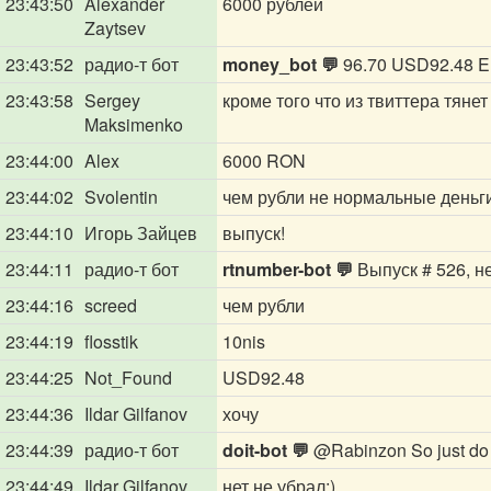
23:43:50
Alexander
6000 рублей
Zaytsev
23:43:52
радио-т бот
money_bot 💬
96.70 USD92.48 
23:43:58
Sergey
кроме того что из твиттера тянет
Maksimenko
23:44:00
Alex
6000 RON
23:44:02
Svolentin
чем рубли не нормальные деньги?
23:44:10
Игорь Зайцев
выпуск!
23:44:11
радио-т бот
rtnumber-bot 💬
Выпуск # 526, н
23:44:16
screed
чем рубли
23:44:19
flosstik
10nis
23:44:25
Not_Found
USD92.48
23:44:36
Ildar Gilfanov
хочу
23:44:39
радио-т бот
doit-bot 💬
@Rabinzon
So just do 
23:44:49
Ildar Gilfanov
нет не убрал:)