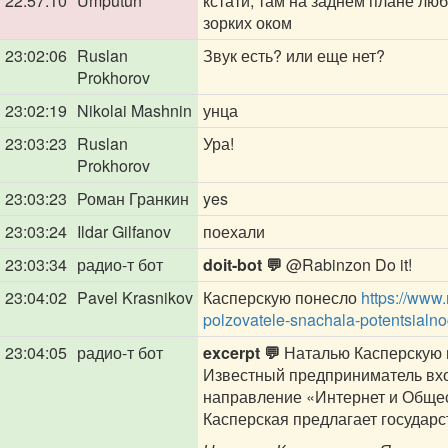
22:57:10
Umputun
кстати, там на заднем плане лю
зорких оком
23:02:06
Ruslan
Звук есть? или еще нет?
Prokhorov
23:02:19
Nikolai Mashnin
унца
23:03:23
Ruslan
Ура!
Prokhorov
23:03:23
Роман Гранкин
yes
23:03:24
Ildar Gilfanov
поехали
23:03:34
радио-т бот
doit-bot 💬
@Rabinzon
Do it!
23:04:02
Pavel Krasnikov
Касперскую понесло
https://www.
polzovatele-snachala-potentsialn
23:04:05
радио-т бот
excerpt 💬
Наталью Касперскую н
Известный предприниматель вход
направление «Интернет и Общес
Касперская предлагает государств