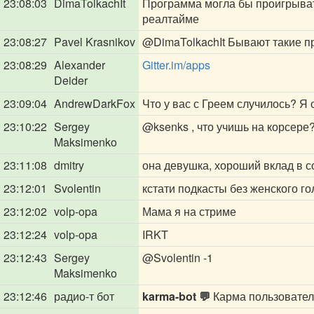
23:08:03
DimaTolkachIt
Программа могла бы проигрывать
реалтайме
23:08:27
Pavel Krasnikov
@DimaTolkachIt
Бывают такие п
23:08:29
Alexander
Gitter.im/apps
Deider
23:09:04
AndrewDarkFox
Что у вас с Греем случилось? Я 
23:10:22
Sergey
@ksenks
, что учишь на корсере
Maksimenko
23:11:08
dmitry
она девушка, хороший вклад в 
23:12:01
Svolentin
кстати подкасты без женского г
23:12:02
volp-opa
Мама я на стриме
23:12:24
volp-opa
IRKT
23:12:43
Sergey
@Svolentin
-1
Maksimenko
23:12:46
радио-т бот
karma-bot 💬
Карма пользовате