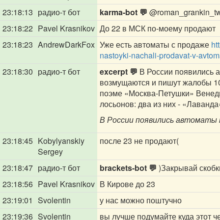
23:18:13
радио-т бот
karma-bot 💬
@roman_grankin_twi
23:18:22
Pavel Krasnikov
До 22 в МСК по-моему продают
23:18:23
AndrewDarkFox
Уже есть автоматы с продаже
ht
nastoyki-nachali-prodavat-v-avtom
23:18:30
радио-т бот
excerpt 💬
В России появились 
возмущаются и пишут жалобы 10
поэме «Москва-Петушки» Венед
лосьонов: два из них - «Лаванда»
В России появились автоматы 
23:18:45
Kobylyanskiy
после 23 не продают(
Sergey
23:18:47
радио-т бот
brackets-bot 💬
)Закрывай скобк
23:18:56
Pavel Krasnikov
В Кирове до 23
23:19:01
Svolentin
у нас можно поштучно
23:19:36
Svolentin
вы лучше подумайте куда этот че