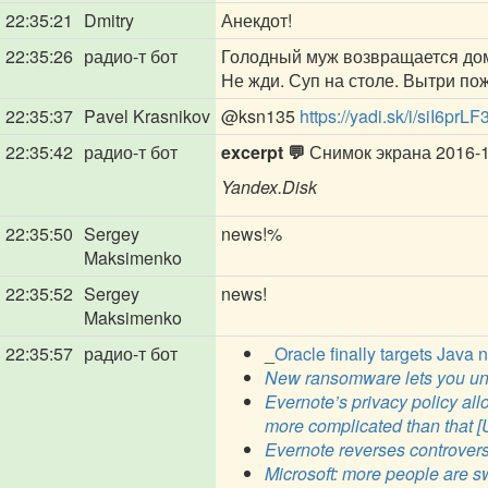
22:35:21
Dmitry
Анекдот!
22:35:26
радио-т бот
Голодный муж возвращается домо
Не жди. Суп на столе. Вытри по
22:35:37
Pavel Krasnikov
@ksn135
https://yadi.sk/i/siI6prL
22:35:42
радио-т бот
excerpt 💬
Снимок экрана 2016-12
Yandex.Disk
22:35:50
Sergey
news!%
Maksimenko
22:35:52
Sergey
news!
Maksimenko
22:35:57
радио-т бот
_
Oracle finally targets Java 
New ransomware lets you unlo
Evernote’s privacy policy allo
more complicated than that [
Evernote reverses controvers
Microsoft: more people are s