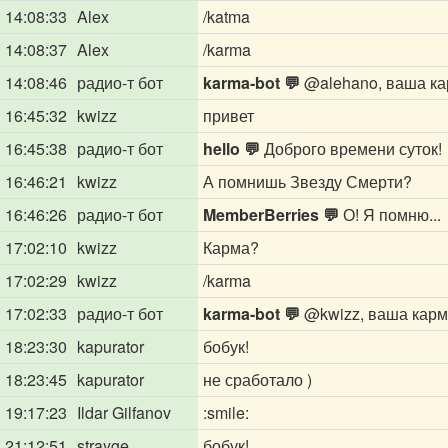
14:08:33
Alex
/katma
14:08:37
Alex
/karma
14:08:46
радио-т бот
karma-bot 💬
@alehano
, ваша ка
16:45:32
kwizz
привет
16:45:38
радио-т бот
hello 💬
Доброго времени суток!
16:46:21
kwizz
А помнишь Звезду Смерти?
16:46:26
радио-т бот
MemberBerries 💬
О! Я помню...
17:02:10
kwizz
Карма?
17:02:29
kwizz
/karma
17:02:33
радио-т бот
karma-bot 💬
@kwizz
, ваша карм
18:23:30
kapurator
бобук!
18:23:45
kapurator
не сработало )
19:17:23
Ildar Gilfanov
:smile:
21:12:51
strayge
бобук!