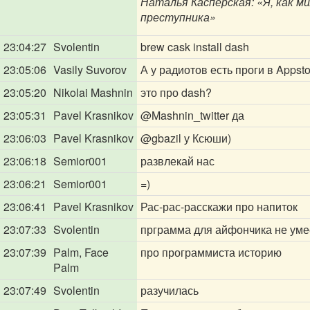
Наталья Касперская: «Я, как м
преступника»
23:04:27
Svolentin
brew cask install dash
23:05:06
Vasily Suvorov
А у радиотов есть проги в Appst
23:05:20
Nikolai Mashnin
это про dash?
23:05:31
Pavel Krasnikov
@Mashnin_twitter
да
23:06:03
Pavel Krasnikov
@gbazil
у Ксюши)
23:06:18
Semior001
развлекай нас
23:06:21
Semior001
=)
23:06:41
Pavel Krasnikov
Рас-рас-расскажи про напиток
23:07:33
Svolentin
прграмма для айфончика не уме
23:07:39
Palm, Face
про программиста историю
Palm
23:07:49
Svolentin
разучилась