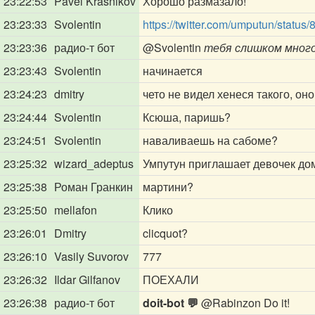
23:22:53
Pavel Krasnikov
Хорошо размазало!
23:23:33
Svolentin
https://twitter.com/umputun/stat
23:23:36
радио-т бот
@Svolentin
тебя слишком много,
23:23:43
Svolentin
начинается
23:24:23
dmitry
чето не видел хенеся такого, он
23:24:44
Svolentin
Ксюша, паришь?
23:24:51
Svolentin
наваливаешь на сабоме?
23:25:32
wizard_adeptus
Умпутун приглашает девочек домо
23:25:38
Роман Гранкин
мартини?
23:25:50
mellafon
Клико
23:26:01
Dmitry
clicquot?
23:26:10
Vasily Suvorov
777
23:26:32
Ildar Gilfanov
ПОЕХАЛИ
23:26:38
радио-т бот
doit-bot 💬
@Rabinzon
Do it!