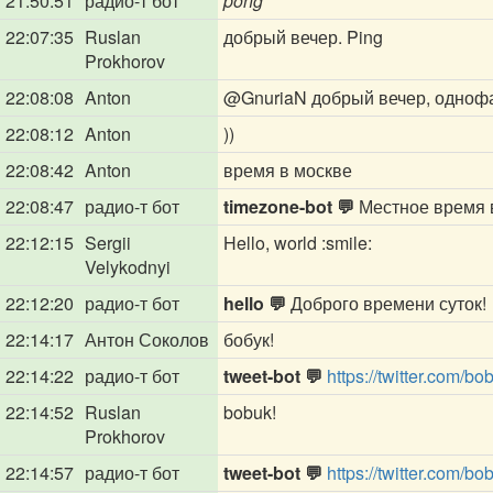
21:50:51
радио-т бот
pong
22:07:35
Ruslan
добрый вечер. Ping
Prokhorov
22:08:08
Anton
@GnuriaN
добрый вечер, одноф
22:08:12
Anton
))
22:08:42
Anton
время в москве
22:08:47
радио-т бот
timezone-bot 💬
Местное время в
22:12:15
Sergii
Hello, world :smile:
Velykodnyi
22:12:20
радио-т бот
hello 💬
Доброго времени суток!
22:14:17
Антон Соколов
бобук!
22:14:22
радио-т бот
tweet-bot 💬
https://twitter.com/
22:14:52
Ruslan
bobuk!
Prokhorov
22:14:57
радио-т бот
tweet-bot 💬
https://twitter.com/