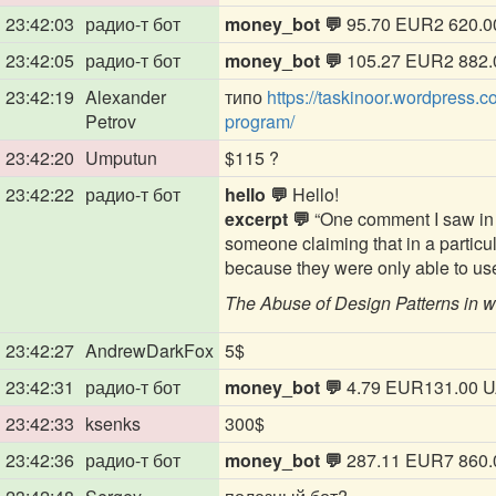
23:42:03
радио-т бот
money_bot 💬
95.70 EUR2 620.0
23:42:05
радио-т бот
money_bot 💬
105.27 EUR2 882.
23:42:19
Alexander
типо
https://taskinoor.wordpress.c
Petrov
program/
23:42:20
Umputun
$115 ?
23:42:22
радио-т бот
hello 💬
Hello!
excerpt 💬
“One comment I saw in 
someone claiming that in a particul
because they were only able to use
The Abuse of Design Patterns in w
23:42:27
AndrewDarkFox
5$
23:42:31
радио-т бот
money_bot 💬
4.79 EUR131.00 
23:42:33
ksenks
300$
23:42:36
радио-т бот
money_bot 💬
287.11 EUR7 860.