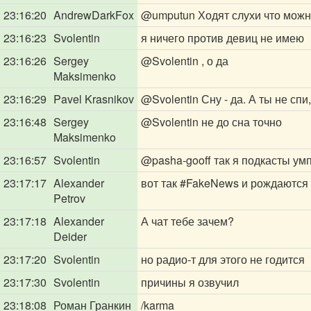
23:16:20
AndrewDarkFox
@umputun
Ходят слухи что можн
23:16:23
Svolentin
я ничего против девиц не имею
23:16:26
Sergey
@Svolentin
, о да
Maksimenko
23:16:29
Pavel Krasnikov
@Svolentin
Сну - да. А ты не спи
23:16:48
Sergey
@Svolentin
не до сна точно
Maksimenko
23:16:57
Svolentin
@pasha-gooff
так я подкасты ум
23:17:17
Alexander
вот так #FakeNews и рождаются
Petrov
23:17:18
Alexander
А чат тебе зачем?
Deider
23:17:20
Svolentin
но радио-т для этого не годится
23:17:30
Svolentin
причины я озвучил
23:18:08
Роман Гранкин
/karma