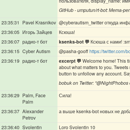
пользователя, display_name: имя 
GitHub - umputun/rt-bot: Мета-р
23:35:31
Pavel Krasnikov
@cyberautism_twitter
откуда инф
23:36:05
Игорь Зайцев
Ксюша!
23:36:07
радио-т бот
ksenks-bot 💬
Ксюша с нами! :smi
23:36:15
Cyber Autism
@pasha-gooff
https://twitter.co
23:36:19
радио-т бот
excerpt 💬
Welcome home! This time
about what matters to you. Tweets n
button to unfollow any account. Say 
bobuk on Twitter: "
@NightPhobos
23:36:29
Palm, Face
Сила!
Palm
23:36:37
Alexander
а выше ksenks-bot новых не до
Petrov
23:36:40
Svolentin
Loro Svolentin 10