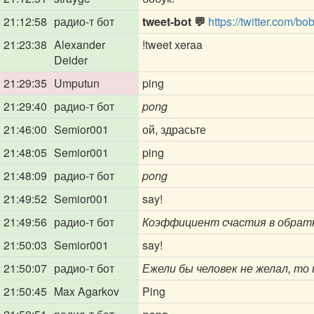
21:12:58
радио-т бот
tweet-bot 💬
https://twitter.com/
21:23:38
Alexander
!tweet xeraa
Deider
21:29:35
Umputun
ping
21:29:40
радио-т бот
pong
21:46:00
Semior001
ой, здрасьте
21:48:05
Semior001
ping
21:48:09
радио-т бот
pong
21:49:52
Semior001
say!
21:49:56
радио-т бот
Коэффициент счастия в обратн
21:50:03
Semior001
say!
21:50:07
радио-т бот
Ежели бы человек не желал, то
21:50:45
Max Agarkov
Ping