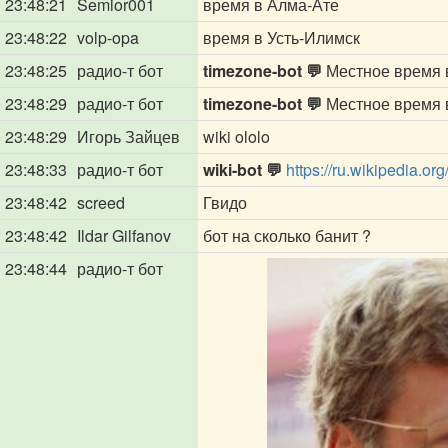
23:48:21
Semior001
время в Алма-Ате
23:48:22
volp-opa
время в Усть-Илимск
23:48:25
радио-т бот
timezone-bot 💬
Местное время в
23:48:29
радио-т бот
timezone-bot 💬
Местное время в 
23:48:29
Игорь Зайцев
wiki ololo
23:48:33
радио-т бот
wiki-bot 💬
https://ru.wikipedia.org
23:48:42
screed
Гвидо
23:48:42
Ildar Gilfanov
бот на сколько банит ?
23:48:44
радио-т бот