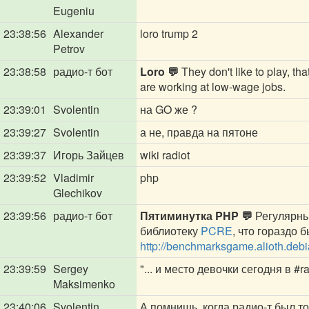
Eugeniu
23:38:56
Alexander
loro trump 2
Petrov
23:38:58
радио-т бот
Loro 💬
They don't like to play, t
are working at low-wage jobs.
23:39:01
Svolentin
на GO же ?
23:39:27
Svolentin
а не, правда на пятоне
23:39:37
Игорь Зайцев
wiki radiot
23:39:52
Vladimir
php
Glechikov
23:39:56
радио-т бот
Пятиминутка PHP 💬
Регулярны
библиотеку
PCRE
, что гораздо 
http://benchmarksgame.alioth.deb
23:39:59
Sergey
"... и место девочки сегодня в #
Maksimenko
23:40:06
Svolentin
А помнишь, когда радио-т был т