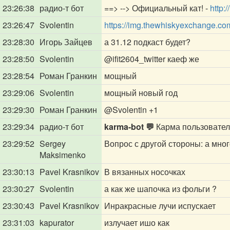
23:26:38
радио-т бот
==> --> Официальный кат! -
http:
23:26:47
Svolentin
https://img.thewhiskyexchange.c
23:28:30
Игорь Зайцев
а 31.12 подкаст будет?
23:28:50
Svolentin
@ifit2604_twitter
каеф же
23:28:54
Роман Гранкин
мощный
23:29:06
Svolentin
мощный новый год
23:29:30
Роман Гранкин
@Svolentin
+1
23:29:34
радио-т бот
karma-bot 💬
Карма пользовате
23:29:52
Sergey
Вопрос с другой стороны: а мног
Maksimenko
23:30:13
Pavel Krasnikov
В вязанных носочках
23:30:27
Svolentin
а как же шапочка из фольги ?
23:30:43
Pavel Krasnikov
Инракрасные лучи испускает
23:31:03
kapurator
излучает ишо как