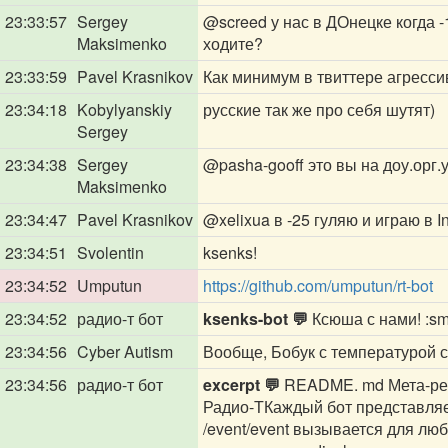
23:33:57
Sergey
@screed
у нас в ДОнецке когда -
Maksimenko
ходите?
23:33:59
Pavel Krasnikov
Как минимум в твиттере агресси
23:34:18
Kobylyanskiy
русские так же про себя шутят)
Sergey
23:34:38
Sergey
@pasha-gooff
это вы на доу.орг.
Maksimenko
23:34:47
Pavel Krasnikov
@xelixua
в -25 гуляю и играю в I
23:34:51
Svolentin
ksenks!
23:34:52
Umputun
https://github.com/umputun/rt-bot
23:34:52
радио-т бот
ksenks-bot 💬
Ксюша с нами! :smi
23:34:56
Cyber Autism
Вообще, Бобук с температурой с
23:34:56
радио-т бот
excerpt 💬
README. md Мета-репо
Радио-ТКаждый бот представляе
/event/event вызывается для люб