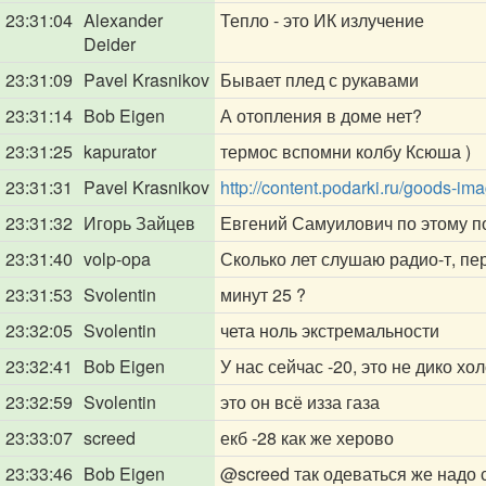
23:31:04
Alexander
Тепло - это ИК излучение
Deider
23:31:09
Pavel Krasnikov
Бывает плед с рукавами
23:31:14
Bob Eigen
А отопления в доме нет?
23:31:25
kapurator
термос вспомни колбу Ксюша )
23:31:31
Pavel Krasnikov
http://content.podarki.ru/goods-
23:31:32
Игорь Зайцев
Евгений Самуилович по этому п
23:31:40
volp-opa
Сколько лет слушаю радио-т, пе
23:31:53
Svolentin
минут 25 ?
23:32:05
Svolentin
чета ноль экстремальности
23:32:41
Bob Eigen
У нас сейчас -20, это не дико хо
23:32:59
Svolentin
это он всё изза газа
23:33:07
screed
екб -28 как же херово
23:33:46
Bob Eigen
@screed
так одеваться же надо