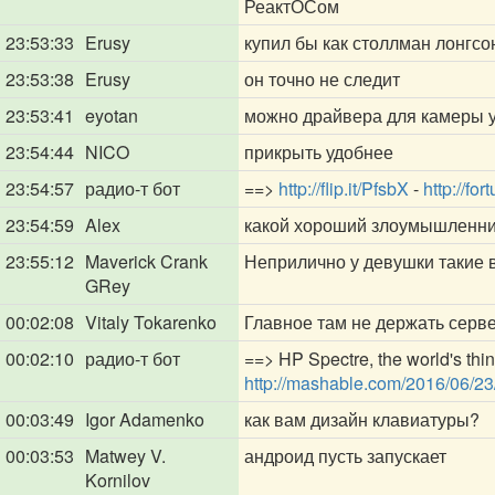
РеактОСом
23:53:33
Erusy
купил бы как столлман лонгсо
23:53:38
Erusy
он точно не следит
23:53:41
eyotan
можно драйвера для камеры у
23:54:44
NICO
прикрыть удобнее
23:54:57
радио-т бот
==>
http://flip.it/PfsbX
-
http://f
23:54:59
Alex
какой хороший злоумышленн
23:55:12
Maverick Crank
Неприлично у девушки такие
GRey
00:02:08
Vitaly Tokarenko
Главное там не держать серв
00:02:10
радио-т бот
==> HP Spectre, the world's thin
http://mashable.com/2016/06/23
00:03:49
Igor Adamenko
как вам дизайн клавиатуры?
00:03:53
Matwey V.
андроид пусть запускает
Kornilov