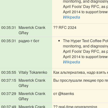
monitoring, and diagnosing
April Fools' Day RFC, as 
April 2014 to support brew
Wikipedia
00:35:31
Maverick Crank
?? RFC 2324
GRey
00:35:31
радио-т бот
The Hyper Text Coffee Pot 
monitoring, and diagnosing
April Fools' Day RFC, as 
April 2014 to support brew
Wikipedia
00:35:55
Vitaly Tokarenko
Как альтернатива, надо взять 
00:37:15
Maverick Crank
Вы прослушали лекцию про re
GRey
00:37:29
Maverick Crank
от
@ksenks
GRey
00:37:49
Maverick Crank
?? real-time programming