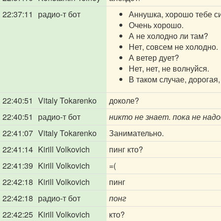
22:37:11
радио-т бот
Аннушка, хорошо тебе си
Очень хорошо.
А не холодно ли там?
Нет, совсем не холодно.
А ветер дует?
Нет, нет, не волнуйся.
В таком случае, дорогая
22:40:51
Vitaly Tokarenko
доколе?
22:40:51
радио-т бот
никто не знает. пока не над
22:41:07
Vitaly Tokarenko
Занимательно.
22:41:14
Kirill Volkovich
пинг кто?
22:41:39
Kirill Volkovich
=(
22:42:18
Kirill Volkovich
пинг
22:42:18
радио-т бот
понг
22:42:25
Kirill Volkovich
кто?