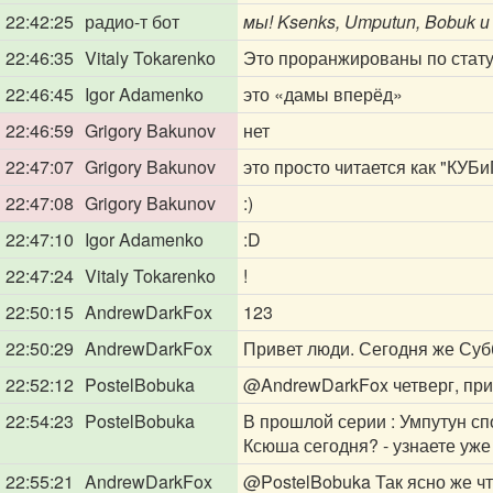
22:42:25
радио-т бот
мы! Ksenks, Umputun, Bobuk и
22:46:35
Vitaly Tokarenko
Это проранжированы по стат
22:46:45
Igor Adamenko
это «дамы вперёд»
22:46:59
Grigory Bakunov
нет
22:47:07
Grigory Bakunov
это просто читается как "КУБи
22:47:08
Grigory Bakunov
:)
22:47:10
Igor Adamenko
:D
22:47:24
Vitaly Tokarenko
!
22:50:15
AndrewDarkFox
123
22:50:29
AndrewDarkFox
Привет люди. Сегодня же Суб
22:52:12
PostelBobuka
@AndrewDarkFox
четверг, пр
22:54:23
PostelBobuka
В прошлой серии : Умпутун с
Ксюша сегодня? - узнаете уже
22:55:21
AndrewDarkFox
@PostelBobuka
Так ясно же ч