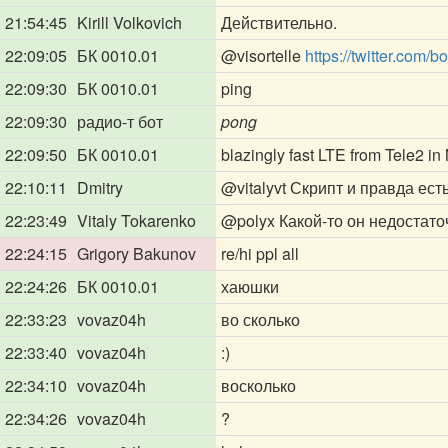
21:54:45
Kirill Volkovich
Действительно.
22:09:05
БК 0010.01
@visortelle
https://twitter.com
22:09:30
БК 0010.01
ping
22:09:30
радио-т бот
pong
22:09:50
БК 0010.01
blazingly fast LTE from Tele2 in
22:10:11
Dmitry
@vitalyvt
Скрипт и правда ест
22:23:49
Vitaly Tokarenko
@polyx
Какой-то он недостаточ
22:24:15
Grigory Bakunov
re/hi ppl all
22:24:26
БК 0010.01
хаюшки
22:33:23
vovaz04h
во сколько
22:33:40
vovaz04h
:)
22:34:10
vovaz04h
восколько
22:34:26
vovaz04h
?