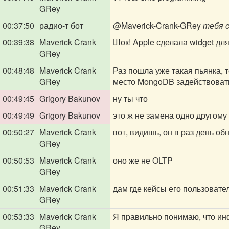
GRey
00:37:50
радио-т бот
@Maverick-Crank-GRey
тебя с
00:39:38
Maverick Crank
Шок! Apple сделала widget для
GRey
00:48:48
Maverick Crank
Раз пошла уже такая пьянка, 
GRey
место MongoDB задействоват
00:49:45
Grigory Bakunov
ну ты что
00:49:49
Grigory Bakunov
это ж не замена одно другому
00:50:27
Maverick Crank
вот, видишь, он в раз день об
GRey
00:50:53
Maverick Crank
оно же не OLTP
GRey
00:51:33
Maverick Crank
дам где кейсы его пользовате
GRey
00:53:33
Maverick Crank
Я правильно понимаю, что инф
GRey