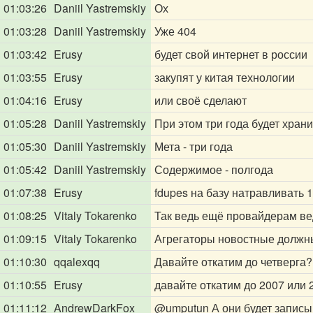
01:03:26
Daniil Yastremskiy
Ох
01:03:28
Daniil Yastremskiy
Уже 404
01:03:42
Erusy
будет свой интернет в россии
01:03:55
Erusy
закупят у китая технологии
01:04:16
Erusy
или своё сделают
01:05:28
Daniil Yastremskiy
При этом три года будет хран
01:05:30
Daniil Yastremskiy
Мета - три года
01:05:42
Daniil Yastremskiy
Содержимое - полгода
01:07:38
Erusy
fdupes на базу натравливать 1
01:08:25
Vitaly Tokarenko
Так ведь ещё провайдерам ве
01:09:15
Vitaly Tokarenko
Агрегаторы новостные должны
01:10:30
qqalexqq
Давайте откатим до четверга?
01:10:55
Erusy
давайте откатим до 2007 или 
01:11:12
AndrewDarkFox
@umputun
А они будет записы