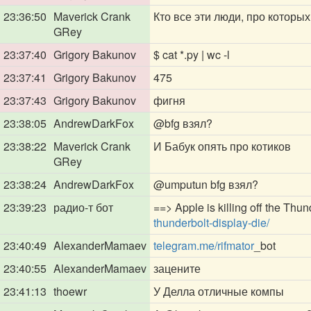
23:36:50
Maverick Crank
Кто все эти люди, про которых
GRey
23:37:40
Grigory Bakunov
$ cat *.py | wc -l
23:37:41
Grigory Bakunov
475
23:37:43
Grigory Bakunov
фигня
23:38:05
AndrewDarkFox
@bfg
взял?
23:38:22
Maverick Crank
И Бабук опять про котиков
GRey
23:38:24
AndrewDarkFox
@umputun
bfg взял?
23:39:23
радио-т бот
==> Apple is killing off the Thun
thunderbolt-display-die/
23:40:49
AlexanderMamaev
telegram.me/rifmator
_bot
23:40:55
AlexanderMamaev
зацените
23:41:13
thoewr
У Делла отличные компы