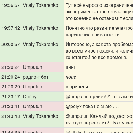
19:56:57
Vitaly Tokarenko
Тут всё выросло из ограничен
экспериментаторов желающих о
это конечно не остановит есл
19:57:42
Vitaly Tokarenko
Понятно что развитие электро
нарушения приватности.
20:00:57
Vitaly Tokarenko
Интересно, а как эта проблем
во всём мире похожи, и коли
константой во все времена.
21:20:24
Umputun
пинг
21:20:24
радио-т бот
понг
21:20:29
Umputun
и приветы
21:23:17
Dmitry
@umputun
привет! А ты сам б
21:23:41
Umputun
@polyx
пока не знаю ….
21:43:48
Vitaly Tokarenko
@umputun
Каждый подкаст хот
жаркую переносит? Пухом кв
21:44:39
Umputun
@vitalyvt
дык у нас дома всегд