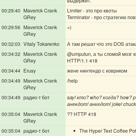
выдержит.
00:29:40
Maverick Crank
Limiter - это про квоты
GRey
Terminator - про стратегию по
00:29:56
Maverick Crank
=)
GRey
00:32:03
Vitaly Tokarenko
А там решат что это DOS атак
00:34:32
Maverick Crank
@umputun
, а ты сломой мозг 
GRey
HTTP/1.1 418
00:34:44
Erusy
жене нинтендо с ковриком
00:34:49
Maverick Crank
/help
GRey
00:34:49
радио-т бот
say! кто? who? когда? how? p
анекдот! анкедот! joke! chuck!
00:35:04
Maverick Crank
?? HTTP 418
GRey
00:35:04
радио-т бот
The Hyper Text Coffee Pot 