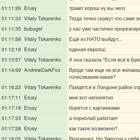
01:11:26
Erusy
трамп хорош ну вы чего
01:11:33
Vitaly Tokarenko
Тогда точно скажут что сами з
01:11:35
bubuger
у нас уже частично прореаги
01:11:58
Vitaly Tokarenko
Ещё из НАТО выйдут...
01:12:19
Erusy
единая европа)
01:13:57
Vitaly Tokarenko
А она сказала "Если всё в Брю
01:14:59
AndrewDarkFox
Вроде там еще не все желающи
голосовании какая?
01:16:22
Vitaly Tokarenko
Придётся в Лондоне район отд
01:17:11
Erusy
мне вот непонятно
01:17:18
Erusy
борятся с картинками
01:17:23
Erusy
а порнолаб работает
01:17:28
Erusy
как такое возможно?
01:18:05
Vitaly Tokarenko
Реагируют. Но Умпутун у себя