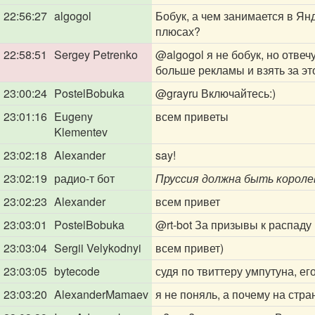
22:56:27
algogol
Бобук, а чем занимается в Ян
плюсах?
22:58:51
Sergey Petrenko
@algogol
я не бобук, но отве
больше рекламы и взять за эт
23:00:24
PostelBobuka
@grayru
Включайтесь:)
23:01:16
Eugeny
всем приветы
Klementev
23:02:18
Alexander
say!
23:02:19
радио-т бот
Пруссия должна быть короле
23:02:23
Alexander
всем привет
23:03:01
PostelBobuka
@rt-bot
За призывы к распаду 
23:03:04
Sergii Velykodnyi
всем привет)
23:03:05
bytecode
судя по твиттеру умпутуна, ег
23:03:20
AlexanderMamaev
я не поняль, а почему на стра