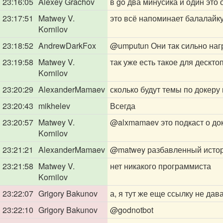
23:16:05
Alexey Grachov
в go два минусика и один это 
23:17:51
Matwey V.
это всё напоминает балалайку 
Kornilov
23:18:52
AndrewDarkFox
@umputun
Они так сильно на
23:19:58
Matwey V.
так уже есть такое для дескто
Kornilov
23:20:29
AlexanderMamaev
сколько будут темы по докеру
23:20:43
mikhelev
Всегда
23:20:57
Matwey V.
@alxmamaev
это подкаст о до
Kornilov
23:21:21
AlexanderMamaev
@matwey
разбавленный истор
23:21:58
Matwey V.
нет никакого программиста
Kornilov
23:22:07
Grigory Bakunov
а, я тут же еще ссылку не дав
23:22:10
Grigory Bakunov
@godnotbot