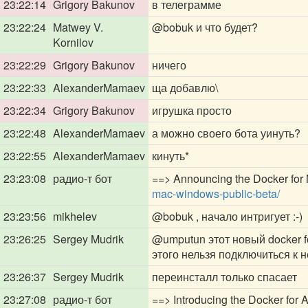
23:22:14
Grigory Bakunov
в телеграмме
23:22:24
Matwey V.
@bobuk
и что будет?
Kornilov
23:22:29
Grigory Bakunov
ничего
23:22:33
AlexanderMamaev
ща добавлю\
23:22:34
Grigory Bakunov
игрушка просто
23:22:48
AlexanderMamaev
а можно своего бота уинуть?
23:22:55
AlexanderMamaev
кинуть*
23:23:08
радио-т бот
==> Announcing the Docker for
mac-windows-public-beta/
23:23:56
mikhelev
@bobuk
, начало интригует :-)
23:26:25
Sergey Mudrik
@umputun
этот новый docker 
этого нельзя подключиться к 
23:26:37
Sergey Mudrik
переинсталл только спасает
23:27:08
радио-т бот
==> Introducing the Docker for