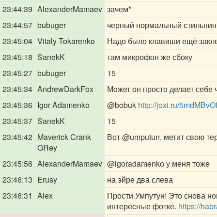
23:44:39
AlexanderMamaev
зачем*
23:44:57
bubuger
черный нормальный стильнин
23:45:04
Vitaly Tokarenko
Надо было клавиши ещё закле
23:45:18
SanekK
там микрофон же сбоку
23:45:27
bubuger
15
23:45:34
AndrewDarkFox
Может он просто делает себе
23:45:36
Igor Adamenko
@bobuk
http://joxi.ru/5mdMBvO
23:45:37
SanekK
15
23:45:42
Maverick Crank
Вот
@umputun
, метит свою т
GRey
23:45:56
AlexanderMamaev
@igoradamenko
у меня тоже
23:46:13
Erusy
на эйре два слева
23:46:31
Alex
Прости Умпутун! Это снова н
интересные фотке.
https://ha