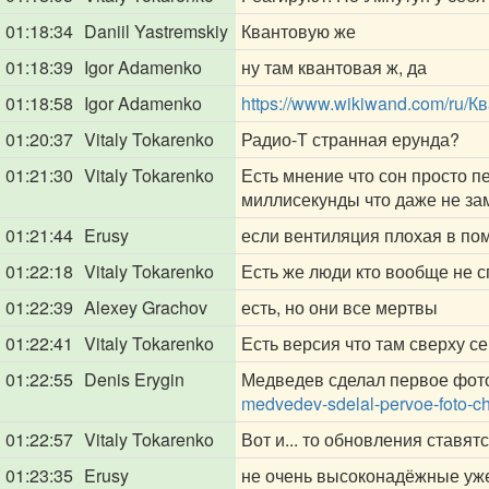
01:18:34
Daniil Yastremskiy
Квантовую же
01:18:39
Igor Adamenko
ну там квантовая ж, да
01:18:58
Igor Adamenko
https://www.wikiwand.com/ru/
01:20:37
Vitaly Tokarenko
Радио-Т странная ерунда?
01:21:30
Vitaly Tokarenko
Есть мнение что сон просто п
миллисекунды что даже не за
01:21:44
Erusy
если вентиляция плохая в по
01:22:18
Vitaly Tokarenko
Есть же люди кто вообще не сп
01:22:39
Alexey Grachov
есть, но они все мертвы
01:22:41
Vitaly Tokarenko
Есть версия что там сверху с
01:22:55
Denis Erygin
Медведев сделал первое фото
medvedev-sdelal-pervoe-foto-ch
01:22:57
Vitaly Tokarenko
Вот и... то обновления ставятс
01:23:35
Erusy
не очень высоконадёжные уже