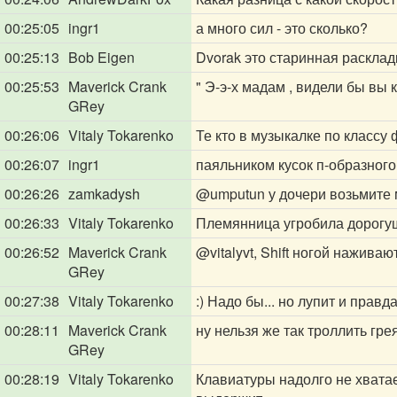
00:25:05
ingr1
а много сил - это сколько?
00:25:13
Bob Eigen
Dvorak это старинная расклад
00:25:53
Maverick Crank
" Э-э-х мадам , видели бы вы к
GRey
00:26:06
Vitaly Tokarenko
Те кто в музыкалке по классу 
00:26:07
ingr1
паяльником кусок п-образног
00:26:26
zamkadysh
@umputun
у дочери возьмите 
00:26:33
Vitaly Tokarenko
Племянница угробила дорогу
00:26:52
Maverick Crank
@vitalyvt
, Shift ногой наживаю
GRey
00:27:38
Vitaly Tokarenko
:) Надо бы... но лупит и правд
00:28:11
Maverick Crank
ну нельзя же так троллить гре
GRey
00:28:19
Vitaly Tokarenko
Клавиатуры надолго не хватае