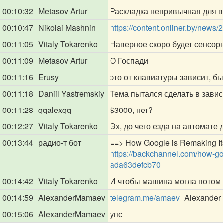
00:10:32
Metasov Artur
Раскладка непривычная для 
00:10:47
Nikolai Mashnin
https://content.onliner.by/ne
00:11:05
Vitaly Tokarenko
Наверное скоро будет сенсорн
00:11:09
Metasov Artur
О Госпади
00:11:16
Erusy
это от клавиатуры зависит, б
00:11:18
Daniil Yastremskiy
Тема пытался сделать в зави
00:11:28
qqalexqq
$3000, нет?
00:12:27
Vitaly Tokarenko
Эх, до чего езда на автомате 
00:13:44
радио-т бот
==> How Google is Remaking It
https://backchannel.com/how-goo
ada63defcb70
00:14:42
Vitaly Tokarenko
И чтобы машина могла потом 
00:14:59
AlexanderMamaev
telegram.me/amaev
_Alexander
00:15:06
AlexanderMamaev
упс