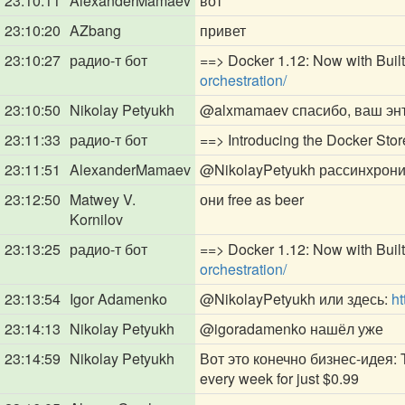
23:10:11
AlexanderMamaev
вот
23:10:20
AZbang
привет
23:10:27
радио-т бот
==> Docker 1.12: Now with Built-
orchestration/
23:10:50
Nikolay Petyukh
@alxmamaev
спасибо, ваш эн
23:11:33
радио-т бот
==> Introducing the Docker Stor
23:11:51
AlexanderMamaev
@NikolayPetyukh
рассинхрони
23:12:50
Matwey V.
они free as beer
Kornilov
23:13:25
радио-т бот
==> Docker 1.12: Now with Built-
orchestration/
23:13:54
Igor Adamenko
@NikolayPetyukh
или здесь:
ht
23:14:13
Nikolay Petyukh
@igoradamenko
нашёл уже
23:14:59
Nikolay Petyukh
Вот это конечно бизнес-идея: Thi
every week for just $0.99