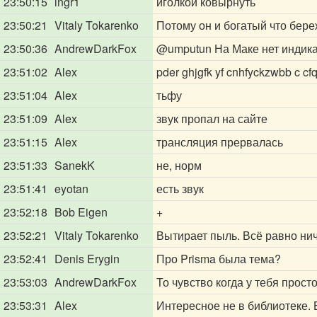
23:50:15
ingr1
иголкой ковырнуть
23:50:21
Vitaly Tokarenko
Потому он и богатый что бере
23:50:36
AndrewDarkFox
@umputun
На Маке нет индик
23:51:02
Alex
pder ghjgfk yf cnhfyckzwbb c cfq
23:51:04
Alex
тьфу
23:51:09
Alex
звук пропал на сайте
23:51:15
Alex
трансляция прервалась
23:51:33
SanekK
не, норм
23:51:41
eyotan
есть звук
23:52:18
Bob Eigen
+
23:52:21
Vitaly Tokarenko
Вытирает пыль. Всё равно нич
23:52:41
Denis Erygin
Про Prisma была тема?
23:53:03
AndrewDarkFox
То чувство когда у тебя прост
23:53:31
Alex
Интересное не в библиотеке. 