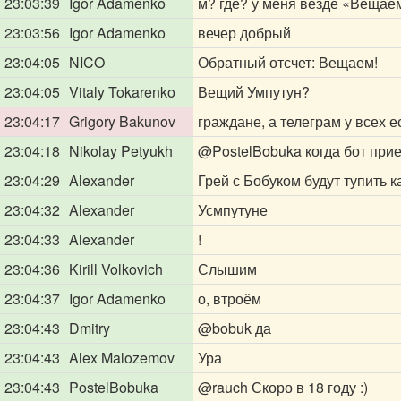
23:03:39
Igor Adamenko
м? где? у меня везде «Вещае
23:03:56
Igor Adamenko
вечер добрый
23:04:05
NICO
Обратный отсчет: Вещаем!
23:04:05
Vitaly Tokarenko
Вещий Умпутун?
23:04:17
Grigory Bakunov
граждане, а телеграм у всех е
23:04:18
Nikolay Petyukh
@PostelBobuka
когда бот при
23:04:29
Alexander
Грей с Бобуком будут тупить 
23:04:32
Alexander
Усмпутуне
23:04:33
Alexander
!
23:04:36
Kirill Volkovich
Слышим
23:04:37
Igor Adamenko
о, втроём
23:04:43
Dmitry
@bobuk
да
23:04:43
Alex Malozemov
Ура
23:04:43
PostelBobuka
@rauch
Скоро в 18 году :)