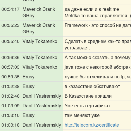
00:54:17
Maverick Crank
да даже если и в realtime
GRey
Metrika то ваша справляется ;)
00:55:23
Maverick Crank
Framework - это способ не да
GRey
00:55:40
Vitaly Tokarenko
Сделать в среднем как-то прав
устраивает.
00:56:36
Vitaly Tokarenko
А так можно сказать, а почем
00:57:03
Vitaly Tokarenko
java тоже с некоторой абстра
00:59:35
Erusy
лучше бы отлеживали по ip, 
01:02:38
Erusy
в казахстане обкатывают
01:02:46
Daniil Yastremskiy
В Казахстане пришли
01:03:09
Daniil Yastremskiy
Уже есть сертификат
01:03:10
Erusy
там меняют уже
01:03:18
Daniil Yastremskiy
http://telecom.kz/certificate