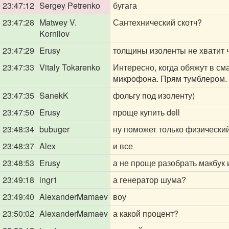
23:47:12
Sergey Petrenko
бугага
23:47:28
Matwey V.
Сантехнический скотч?
Kornilov
23:47:29
Erusy
толщины изоленты не хватит 
23:47:33
Vitaly Tokarenko
Интересно, когда обяжут в с
микрофона. Прям тумблером.
23:47:35
SanekK
фольгу под изоленту)
23:47:50
Erusy
проще купить dell
23:48:34
bubuger
ну поможет только физически
23:48:37
Alex
и все
23:48:53
Erusy
а не проще разобрать макбук
23:49:18
ingr1
а генератор шума?
23:49:40
AlexanderMamaev
воу
23:50:02
AlexanderMamaev
а какой процент?