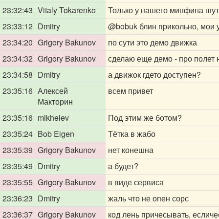
23:32:43
Vitaly Tokarenko
Только у нашего минфина шут
23:33:12
Dmitry
@bobuk
блин прикольно, мои 
23:34:20
Grigory Bakunov
по сути это демо движка
23:34:32
Grigory Bakunov
сделаю еще демо - про полет 
23:34:58
Dmitry
а движок гдето доступен?
23:35:16
Алексей
всем привет
Макторин
23:35:16
mikhelev
Под этим же ботом?
23:35:24
Bob Eigen
Тётка в жабо
23:35:39
Grigory Bakunov
нет конешна
23:35:49
Dmitry
а будет?
23:35:55
Grigory Bakunov
в виде сервиса
23:36:23
Dmitry
жаль что не опен сорс
23:36:37
Grigory Bakunov
код лень причесывать, есличе