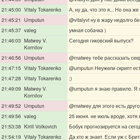
21:45:00
Vitaly Tokarenko
А, ну да, что это я... Но она ж
21:45:21
Umputun
@vitalyvt
ну в жару недолго бе
21:45:37
valeg
умная собачка )
21:46:03
Matwey V.
Сегодня гиковский выпуск?
Kornilov
21:46:56
Umputun
@matwey
тебе рассказать се
21:47:15
Vitaly Tokarenko
@umputun
Неужели скрипт ес
21:47:28
Vitaly Tokarenko
;)
21:49:09
Matwey V.
@umputun
я знаю правило. Я 
Kornilov
21:49:52
Umputun
@matwey
для этого есть друго
21:49:56
valeg
25 июня. не июль вроде, хотя 
21:53:38
Kirill Volkovich
Бобук прогнозируется на сего
21:54:19
Vitaly Tokarenko
Да кто ж знает. Если уж с Бри