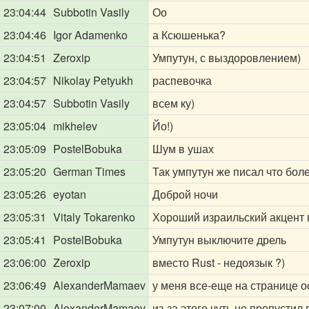
23:04:44
Subbotin Vasily
Оо
23:04:46
Igor Adamenko
а Ксюшенька?
23:04:51
Zeroxip
Умпутун, с выздоровлением)
23:04:57
Nikolay Petyukh
распевочка
23:04:57
Subbotin Vasily
всем ку)
23:05:04
mikhelev
Йо!)
23:05:09
PostelBobuka
Шум в ушах
23:05:20
German Times
Так умпутун же писал что бол
23:05:26
eyotan
Доброй ночи
23:05:31
Vitaly Tokarenko
Хороший израильский акцент 
23:05:41
PostelBobuka
Умпутун выключите дрель
23:06:00
Zeroxip
вместо Rust - недоязык ?)
23:06:49
AlexanderMamaev
у меня все-еще на странице о
23:07:00
AlexanderMamaev
из-за этого чуть не пропустил