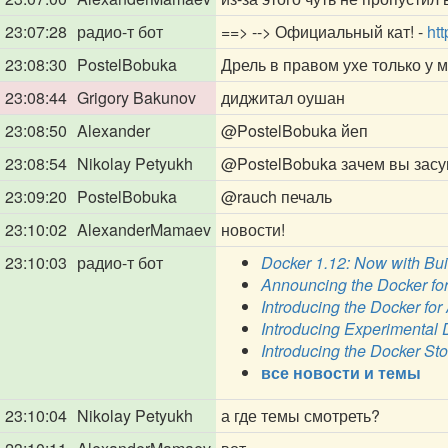
23:07:28
радио-т бот
==> --> Официальный кат! -
htt
23:08:30
PostelBobuka
Дрель в правом ухе только у 
23:08:44
Grigory Bakunov
диджитал оушан
23:08:50
Alexander
@PostelBobuka
йеп
23:08:54
Nikolay Petyukh
@PostelBobuka
зачем вы засу
23:09:20
PostelBobuka
@rauch
печаль
23:10:02
AlexanderMamaev
новости!
23:10:03
радио-т бот
Docker 1.12: Now with Buil
Announcing the Docker fo
Introducing the Docker fo
Introducing Experimental 
Introducing the Docker Sto
все новости и темы
23:10:04
Nikolay Petyukh
а где темы смотреть?