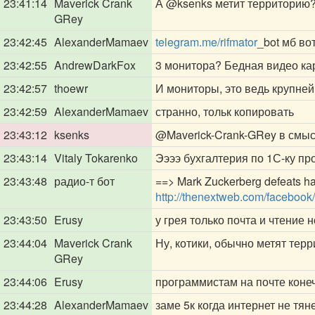
23:41:14
Maverick Crank
А
@ksenks
метит территорию
GRey
23:42:45
AlexanderMamaev
telegram.me/rifmator
_bot мб во
23:42:55
AndrewDarkFox
3 монитора? Бедная видео ка
23:42:57
thoewr
И мониторы, это ведь крупне
23:42:59
AlexanderMamaev
странно, тольк копировать
23:43:12
ksenks
@Maverick-Crank-GRey
в смысл
23:43:14
Vitaly Tokarenko
Ээээ бухгалтерия по 1С-ку пр
23:43:48
радио-т бот
==> Mark Zuckerberg defeats hac
http://thenextweb.com/facebook
23:43:50
Erusy
у грея только почта и чтение 
23:44:04
Maverick Crank
Ну, котики, обычно метят терр
GRey
23:44:06
Erusy
программистам на почте коне
23:44:28
AlexanderMamaev
заме 5к когда интернет не тяне