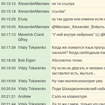
00:15:12
AlexanderMamaev
не та ссылуа
00:15:18
AlexanderMamaev
ссылка*
00:15:29
Erusy
ну так удали или измени если 
00:16:00
AlexanderMamaev
@Mamaev_Alexander_Bot
воть
00:17:10
Maverick Crank
"У ней внутре нейронка" (с)
@
GRey
00:17:39
Vitaly Tokarenko
Когда же появится язык прог
паскаля? Когда свободным яз
00:18:38
Bob Eigen
Абсолютно точно
00:19:30
Vitaly Tokarenko
Ну если не дёргать и человек
заставлял есть, мыться...
00:19:59
Vitaly Tokarenko
Ну там околопсихиатрия уже.
00:20:54
Vitaly Tokarenko
Поди Шахиджаняновский наб
00:21:21
Andrew
Сало на клавиатуре
00:21:44
Vitaly Tokarenko
Да то же самое, только что он