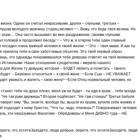
жизни. Одних он считал некрасивыми, других – глупыми, третьих –
ушав молодого мужчину, старец молвил:~~- Вижу, что беда твоя велика. Но
не знаю… Она часто вызывает во мне раздражение: своими глупыми
л головой и продолжил беседу:~~- Что ж, я открою тебе один главный
и посадил очень важный человек в твоей жизни.~~Это -- твоя мама. И как ты
ая приняла тебя в свои заботливые объятия. Это твой первый образ
ишь, что однажды понравившаяся тебе девушка ответит на твоё внимание
их Истинными. Наше отношение к родителям – мерило нашего
для Жизни ту девушку, которая -- БУДЕТ любить и почитать -- своего
будет -- Бережно относиться -- к своей жене.~~Если Сын – НЕ УВАЖАЕТ
будет уважать и жалеть – свою жену!~~Если Отец нормальный человек, но
станет тебе на душе плохо, меня уж не будет - ты иди в храм… тебе всегда
 "Не так руки держишь"! Вторая подбегает: "Не там стоишь!" Третья бабуля
оворит ему: "Вы, знаете, вообще бы, вышли из храма, купили себе книжку о
. И подходит к нему Христос: "Что ты, чадо, плачешь?" Поворачивает человек
е плачь, эти неразумные Фанатики - Обрядоверы и Меня ДАВНО туда – НЕ
ерите, что хотитеЗаходите, люди добрые, берите, что хотитеЗаходите, люди
е