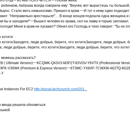
го отца – из неё ПОЛУЧИТСЯ -- Плохая жена.
ребенком, бабушка всегда говорила ему: "Внучек, вот вырастешь ты большой, 
. Вырос. Стало жить невыносимо. Пришел в храм.~~И тут к нему один подходит:
гивают: "Неправильно крестишься!"… В конце концов подошла одна женщина и г
том бы и заходили!"~~Вышел человек из храма, сел на лавку и горько заплакал
Господи! Меня в храм не пускают!" Обнял его Господь и тихо говорит: "Ты н
о хотите
о хотитеЗаходите, люди добрые, берите, что хотитеЗаходите, люди добрые, б
е, люди добрые, берите, что хотитеЗаходите, люди добрые, берите, что хотит
о можешь рассказать?
 Ultimate Version)~~KCQWK-Q43V3-M3F2T-83VGV-Y6VTX (Professional Versi
FK-V36W4 (Premium & Express Version)~~6T3MC-YX8XF-7CWXW-462TQ-8G2B4 
о-Т
se Instances For EC2
http://social.techcrunch.com/201...
ня винда решила обновиться
узыкой