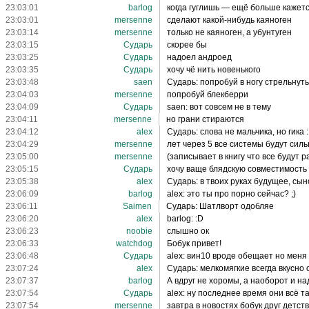
23:03:01
barlog
когда гуглишь — ещё больше кажет
23:03:01
mersenne
сделают какой-нибудь каяноген
23:03:14
mersenne
только не каяноген, а убунтуген
23:03:15
Сударь
скорее бы
23:03:25
Сударь
надоел андроед
23:03:35
Сударь
хочу чё нить новенького
23:03:48
saen
Сударь: попробуй в ногу стрельнуть
23:04:03
mersenne
попробуй блекберри
23:04:09
Сударь
saen: вот совсем не в тему
23:04:11
mersenne
но грани стираются
23:04:12
alex
Сударь: слова не мальчика, но гика 
23:04:29
mersenne
лет через 5 все системы будут сил
23:05:00
mersenne
(записывает в книгу что все будут 
23:05:15
Сударь
хочу ваще блядскую совместимость
23:05:38
alex
Сударь: в твоих руках будущее, сыно
23:06:09
barlog
alex: это ты про порно сейчас? ;)
23:06:11
Saimen
Сударь: Шатлворт одобляе
23:06:20
alex
barlog: :D
23:06:23
noobie
слышно ок
23:06:33
watchdog
Бобук привет!
23:06:48
Сударь
alex: вин10 вроде обещает но меня 
23:07:24
alex
Сударь: мелкомягкие всегда вкусно
23:07:37
barlog
А вдруг не хоромы, а наоборот и на
23:07:54
Сударь
alex: ну последнее время они всё т
23:07:54
mersenne
завтра в новостях бобук друг детст