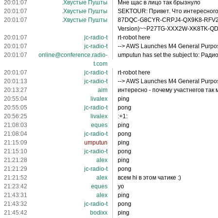
20:01:07
.Хвустые Пушты
Мне щас в лицо так брызнуло
20:01:07
.Хвустые Пушты
SEKTOUR: Привет. Что интересног
20:01:07
.Хвустые Пушты
87DQC-G8CYR-CRPJ4-QX9K8-RFV2B (
Version)~~P27TG-XXX2W-XK8TK-QD9
20:01:07
jc-radio-t
rt-robot here
20:01:07
jc-radio-t
--> AWS Launches M4 General Purpo
20:01:07
online@conference.radio-
umputun has set the subject to: Ради
t.com
20:01:07
jc-radio-t
rt-robot here
20:01:13
jc-radio-t
--> AWS Launches M4 General Purpo
20:13:27
aim
интересно - почему участнегов так 
20:55:04
livalex
ping
20:55:05
jc-radio-t
pong
20:56:25
livalex
:+1:
21:08:03
eques
ping
21:08:04
jc-radio-t
pong
21:15:09
umputun
ping
21:15:10
jc-radio-t
pong
21:21:28
alex
ping
21:21:29
jc-radio-t
pong
21:21:52
alex
всем hi в этом чатике :)
21:23:42
eques
yo
21:43:31
alex
ping
21:43:32
jc-radio-t
pong
21:45:42
bodixx
ping