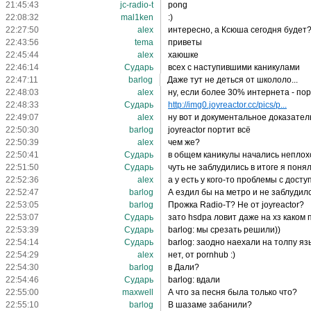
21:45:43
jc-radio-t
pong
22:08:32
mal1ken
:)
22:27:50
alex
интересно, а Ксюша сегодня будет? 
22:43:56
tema
приветы
22:45:44
alex
хаюшке
22:46:14
Сударь
всех с наступившими каникулами
22:47:11
barlog
Даже тут не деться от школоло...
22:48:03
alex
ну, если более 30% интернета - пор
22:48:33
Сударь
http://img0.joyreactor.cc/pics/p...
22:49:07
alex
ну вот и документальное доказательст
22:50:30
barlog
joyreactor портит всё
22:50:39
alex
чем же?
22:50:41
Сударь
в общем каникулы начались неплох
22:51:50
Сударь
чуть не заблудились в итоге я пон
22:52:36
alex
а у есть у кого-то проблемы с досту
22:52:47
barlog
А ездил бы на метро и не заблудилс
22:53:05
barlog
Прожка Radio-T? Не от joyreactor?
22:53:07
Сударь
зато hsdpa ловит даже на хз каком
22:53:39
Сударь
barlog: мы срезать решили))
22:54:14
Сударь
barlog: заодно наехали на толпу я
22:54:29
alex
нет, от pornhub :)
22:54:30
barlog
в Дали?
22:54:46
Сударь
barlog: вдали
22:55:00
maxwell
А что за песня была только что?
22:55:10
barlog
В шазаме забанили?