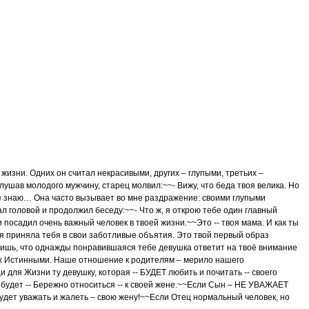
жизни. Одних он считал некрасивыми, других – глупыми, третьих –
ушав молодого мужчину, старец молвил:~~- Вижу, что беда твоя велика. Но
не знаю… Она часто вызывает во мне раздражение: своими глупыми
л головой и продолжил беседу:~~- Что ж, я открою тебе один главный
и посадил очень важный человек в твоей жизни.~~Это -- твоя мама. И как ты
ая приняла тебя в свои заботливые объятия. Это твой первый образ
ишь, что однажды понравившаяся тебе девушка ответит на твоё внимание
их Истинными. Наше отношение к родителям – мерило нашего
для Жизни ту девушку, которая -- БУДЕТ любить и почитать -- своего
будет -- Бережно относиться -- к своей жене.~~Если Сын – НЕ УВАЖАЕТ
будет уважать и жалеть – свою жену!~~Если Отец нормальный человек, но