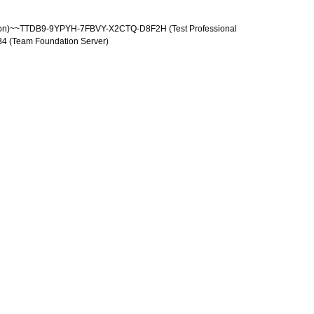
on)~~TTDB9-9YPYH-7FBVY-X2CTQ-D8F2H (Test Professional
(Team Foundation Server)