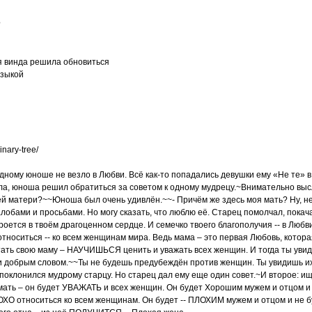
?
ня винда решила обновиться
узыкой
inary-tree/
ному юноше не везло в Любви. Всё как-то попадались девушки ему «Не те» в 
ла, юноша решил обратиться за советом к одному мудрецу.~Внимательно высл
воей матери?~~Юноша был очень удивлён.~~- Причём же здесь моя мать? Ну, 
лобами и просьбами. Но могу сказать, что люблю её. Старец помолчал, покача
кроется в твоём драгоценном сердце. И семечко твоего благополучия -- в Любв
 относиться -- ко всем женщинам мира. Ведь мама – это первая Любовь, котор
ть свою маму – НАУЧИШЬСЯ ценить и уважать всех женщин. И тогда ты увид
и добрым словом.~~Ты не будешь предубеждён против женщин. Ты увидишь 
оклонился мудрому старцу. Но старец дал ему еще один совет.~И второе: ищи 
ать – он будет УВАЖАТЬ и всех женщин. Он будет Хорошим мужем и отцом и 
ЛОХО относиться ко всем женщинам. Он будет -- ПЛОХИМ мужем и отцом и не 