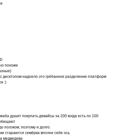
ся
:D
ьно похожи
разные)
 с десктопом надоело это грёбанное разделение платформ
к :)
жаба душит покупать девайсы за 200 когда есть по 100
 обещают
до ползком, поэтому и долго.
аки стараются семёрка вполне себе ось
ва медведева