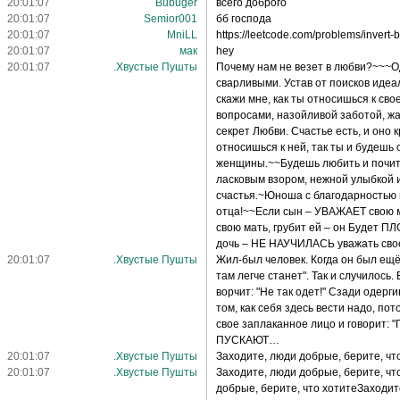
20:01:07
Bubuger
всего доброго
20:01:07
Semior001
бб господа
20:01:07
MniLL
https://leetcode.com/problems/invert-b
20:01:07
мак
hey
20:01:07
.Хвустые Пушты
Почему нам не везет в любви?~~~Од
сварливыми. Устав от поисков идеа
скажи мне, как ты относишься к с
вопросами, назойливой заботой, жа
секрет Любви. Счастье есть, и оно 
относишься к ней, так ты и будешь
женщины.~~Будешь любить и почита
ласковым взором, нежной улыбкой 
счастья.~Юноша с благодарностью п
отца!~~Если сын – УВАЖАЕТ свою м
свою мать, грубит ей – он Будет П
дочь – НЕ НАУЧИЛАСЬ уважать свое
20:01:07
.Хвустые Пушты
Жил-был человек. Когда он был ещё 
там легче станет". Так и случилось
ворчит: "Не так одет!" Сзади одер
том, как себя здесь вести надо, по
свое заплаканное лицо и говорит: "
ПУСКАЮТ…
20:01:07
.Хвустые Пушты
Заходите, люди добрые, берите, чт
20:01:07
.Хвустые Пушты
Заходите, люди добрые, берите, чт
добрые, берите, что хотитеЗаходит