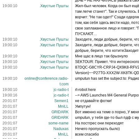
дочь – НЕ НАУЧИЛАСЬ уважать свое
19:00:10
.Хвустые Пушты
Жил-был человек. Когда он был ещё 
там легче станет". Так и случилось
ворчит: "Не так одет!" Сзади одер
том, как себя здесь вести надо, по
свое заплаканное лицо и говорит: "
ПУСКАЮТ…
19:00:10
.Хвустые Пушты
Заходите, люди добрые, берите, чт
19:00:10
.Хвустые Пушты
Заходите, люди добрые, берите, чт
добрые, берите, что хотитеЗаходит
19:00:10
.Хвустые Пушты
Мне щас в лицо так брызнуло
19:00:10
.Хвустые Пушты
SEKTOUR: Привет. Что интересног
19:00:10
.Хвустые Пушты
87DQC-G8CYR-CRPJ4-QX9K8-RFV2B (
Version)~~P27TG-XXX2W-XK8TK-QD9
19:00:10
online@conference.radio-
umputun has set the subject to: Ради
t.com
19:00:10
jc-radio-t
rt-robot here
19:00:16
jc-radio-t
--> AWS Launches M4 General Purpo
20:01:07
Semen1
не отдавайте фотки!
20:01:07
MniLL
Умпутун!
20:01:07
GRIDARK
Вот именно на теме о порно, У ме
20:01:07
GRIDARK
umputun, у тебя где-то был пдф с м
20:01:07
some-name
На постгрес они переходят
20:01:07
Naduxas
Нечего пропускать было)
20:01:07
MniLL
всем спасибо