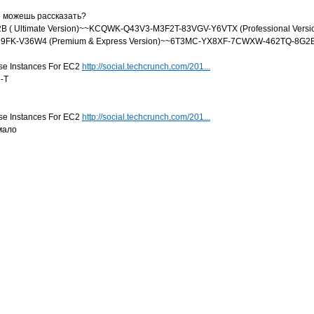
о можешь рассказать?
 Ultimate Version)~~KCQWK-Q43V3-M3F2T-83VGV-Y6VTX (Professional Versi
FK-V36W4 (Premium & Express Version)~~6T3MC-YX8XF-7CWXW-462TQ-8G2B4 
se Instances For EC2
http://social.techcrunch.com/201...
о-Т
se Instances For EC2
http://social.techcrunch.com/201...
мало