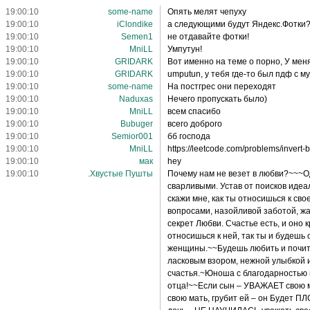
19:00:10
some-name
Опять мелят чепуху
19:00:10
iClondike
а следующими будут Яндекс.Фотки
19:00:10
Semen1
не отдавайте фотки!
19:00:10
MniLL
Умпутун!
19:00:10
GRIDARK
Вот именно на теме о порно, У ме
19:00:10
GRIDARK
umputun, у тебя где-то был пдф с м
19:00:10
some-name
На постгрес они переходят
19:00:10
Naduxas
Нечего пропускать было)
19:00:10
MniLL
всем спасибо
19:00:10
Bubuger
всего доброго
19:00:10
Semior001
бб господа
19:00:10
MniLL
https://leetcode.com/problems/invert-b
19:00:10
мак
hey
19:00:10
.Хвустые Пушты
Почему нам не везет в любви?~~~Од
сварливыми. Устав от поисков идеа
скажи мне, как ты относишься к с
вопросами, назойливой заботой, жа
секрет Любви. Счастье есть, и оно 
относишься к ней, так ты и будешь
женщины.~~Будешь любить и почита
ласковым взором, нежной улыбкой 
счастья.~Юноша с благодарностью п
отца!~~Если сын – УВАЖАЕТ свою м
свою мать, грубит ей – он Будет П