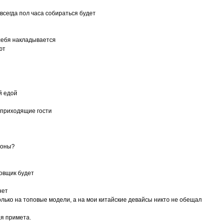
 всегда пол часа собираться будет
 себя накладывается
ют
й едой
и приходящие гости
фоны?
новщик будет
нет
только на топовые модели, а на мои китайские девайсы никто не обещал
ая примета.