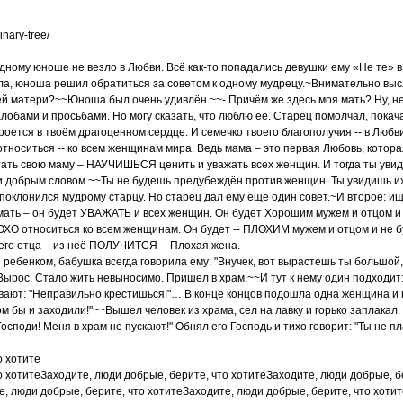
inary-tree/
ному юноше не везло в Любви. Всё как-то попадались девушки ему «Не те» в 
ла, юноша решил обратиться за советом к одному мудрецу.~Внимательно высл
воей матери?~~Юноша был очень удивлён.~~- Причём же здесь моя мать? Ну, 
лобами и просьбами. Но могу сказать, что люблю её. Старец помолчал, покача
кроется в твоём драгоценном сердце. И семечко твоего благополучия -- в Любв
 относиться -- ко всем женщинам мира. Ведь мама – это первая Любовь, котор
ть свою маму – НАУЧИШЬСЯ ценить и уважать всех женщин. И тогда ты увид
и добрым словом.~~Ты не будешь предубеждён против женщин. Ты увидишь 
оклонился мудрому старцу. Но старец дал ему еще один совет.~И второе: ищи 
ать – он будет УВАЖАТЬ и всех женщин. Он будет Хорошим мужем и отцом и 
ЛОХО относиться ко всем женщинам. Он будет -- ПЛОХИМ мужем и отцом и не 
го отца – из неё ПОЛУЧИТСЯ -- Плохая жена.
ребенком, бабушка всегда говорила ему: "Внучек, вот вырастешь ты большой, 
. Вырос. Стало жить невыносимо. Пришел в храм.~~И тут к нему один подходит:
гивают: "Неправильно крестишься!"… В конце концов подошла одна женщина и г
том бы и заходили!"~~Вышел человек из храма, сел на лавку и горько заплакал
Господи! Меня в храм не пускают!" Обнял его Господь и тихо говорит: "Ты н
о хотите
о хотитеЗаходите, люди добрые, берите, что хотитеЗаходите, люди добрые, б
е, люди добрые, берите, что хотитеЗаходите, люди добрые, берите, что хотит