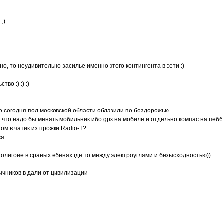
;)
но, то неудивительно засилье именно этого контингента в сети :)
во :) :) :)
о сегодня пол московской области облазили по бездорожью
ял что надо бы менять мобильник ибо gps на мобиле и отдельно компас на пеб
пом в чатик из прожки Radio-T?
я.
 полигоне в сраных ебенях где то между электроуглями и безысходностью))
зычников в дали от цивилизации