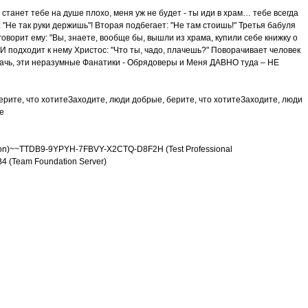
станет тебе на душе плохо, меня уж не будет - ты иди в храм… тебе всегда
 "Не так руки держишь"! Вторая подбегает: "Не там стоишь!" Третья бабуля
оворит ему: "Вы, знаете, вообще бы, вышли из храма, купили себе книжку о
. И подходит к нему Христос: "Что ты, чадо, плачешь?" Поворачивает человек
е плачь, эти неразумные Фанатики - Обрядоверы и Меня ДАВНО туда – НЕ
ерите, что хотитеЗаходите, люди добрые, берите, что хотитеЗаходите, люди
е
on)~~TTDB9-9YPYH-7FBVY-X2CTQ-D8F2H (Test Professional
(Team Foundation Server)