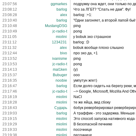
23:07:56
ggmarkes
подружку она ждет, они только по д
23:08:12
barlog
Что за ЛГБТ? "Спать не дам". Фу!
23:08:28
alex
barlog: :+1:
23:10:40
barlog
"Одни загоняет, а второй лапой бьёт
23:10:48
MustangDSG
ping
23:10:49
jc-radio-t
pong
23:11:05
miolini
у bobuk эхо страшное
23:11:12
1234231
barlog: :D
23:11:32
alex
bobuk вообще плохо слышно
23:12:44
bivo
про эхо да, +1
23:13:52
ivanisme
ping
23:13:53
jc-radio-t
pong
23:14:13
mal1ken
(y)
23:15:37
Bubuger
ооо
23:16:35
noobie
умпутун жгет)
23:16:47
barlog
Если долго сидеть на берегу реки,
23:17:46
jc-radio-t
--> Google, Microsoft, Mozilla And 
23:18:19
miolini
NaCl
23:18:28
miolini
те же яйца, вид сбоку
23:18:43
Сударь
бобук реверберировал реверберир
23:19:03
barlog
А траффик - это задержка. Меньше 
23:19:15
miolini
Это способ запуска нативного кода 
23:19:29
miolini
В безопасной печнике
23:19:33
miolini
посочнице
23:19:38
miolini
песочнице