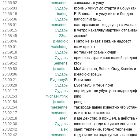
22:55:52
mersenne
зашазамьте унцу
22:56:03
Сударь
кооче 5 минут до старта а бобук как
22:56:19
barlog
Е. Ваенга — я уеду жить в Лондон
22:56:36
Сударь
barlog: пиздыщ
22:58:01
mersenne
настораживает когда унца сама на
22:58:15
Сударь
в метро нахаляву мартини отпаива
22:58:45
23ua
доколе!
22:58:46
jc-radio-t
Никто не знает. Пока не надоест
22:59:01
watchdog
всем привет!
22:59:18
Сударь
но там нет сраных суши
22:59:43
Сударь
пришлось травиться всякой вредно
22:59:52
Semen1
кто?
22:59:53
jc-radio-t
Мы! Umputun, Bobuk, Gray, Ksenks 
23:00:06
Сударь
jc-radio-t: врёшь
23:00:21
EvgeneyG
Всем пинг
23:00:29
Сударь
EvgeneyG: и тебе понг
23:01:17
Сударь
портируют ли убунту на андроидо
23:01:53
michael.fmnk
ping
23:01:54
jc-radio-t
pong
23:01:54
mersenne
так вроде давно известно что уста
23:02:17
mersenne
или это мне кажется
23:02:18
saen
и где действо. я пришел, а действа 
23:02:30
Сударь
mersenne: вроде как даже есть но 
23:02:42
alex
saen: терпение, только терпение
23:02:42
mersenne
когда кажется надо гуглить, народн