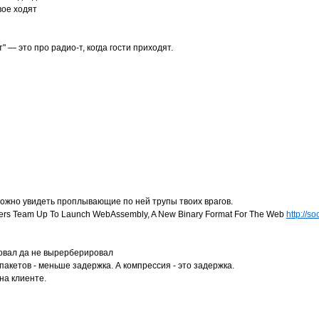
вое ходят
" — это про радио-т, когда гости приходят.
 можно увидеть проплывающие по ней трупы твоих врагов.
Others Team Up To Launch WebAssembly, A New Binary Format For The Web
http://s
овал да не вырерберировал
пакетов - меньше задержка. А компрессия - это задержка.
на клиенте.