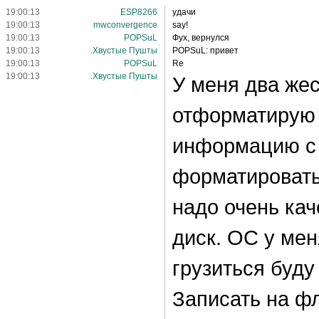
19:00:13
ESP8266
удачи
19:00:13
mwconvergence
say!
19:00:13
POPSuL
Фух, вернулся
19:00:13
.Хвустые Пушты
POPSuL: привет
19:00:13
POPSuL
Re
19:00:13
.Хвустые Пушты
У меня два жес
отформатирую 8
информацию с 
форматировать 
надо очень ка
диск. ОС у мен
грузиться буду
Записать на ф