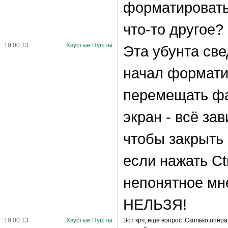
форматировать
что-то другое?
19:00:13
.Хвустые Пушты
Эта убунта све
начал формати
перемещать фа
экран - всё за
чтобы закрыть
если нажать Ctr
непонятное мне
НЕЛЬЗЯ!
19:00:13
.Хвустые Пушты
Вот крч, еще вопрос. Сколько опер