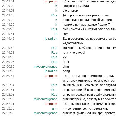
22:49:01
umputun
IRus: счас им отпишем если оно дей
22:49:04
ħ
Патриарх Кирилл
22:49:08
ħ
с огоньком
22:49:15
IRus
@umputun я им два раза писал
22:49:20
ħ
и проведет праздничный молебен
22:49:25
ħ
прямо в прямом эфире Радио-Т
22:49:26
IRus
они идиоты не считают это пробле
22:49:41
ipf
say!
22:49:42
jc-radio-t
Если достоинства продолжаются боль
недостатками.
22:49:52
IRus
так что пользуйтесь - один gmail - к
22:49:58
IRus
платите paypal
22:50:02
IRus
???
22:50:05
IRus
profit
22:50:35
mwconvergence
ping
22:50:36
jc-radio-t
pong
22:50:57
umputun
IRus: потом они посмотрать на один
мне такой оптимизатор жаловаться
22:51:34
IRus
ты им пишешь что вы че-то попутал
22:51:51
IRus
umputun создай ваш оффициальный ча
22:52:03
IRus
umputun создай ваш оффициальный ч
22:52:13
mwconvergence
aim: интересно, почему вы посчита
22:52:21
umputun
IRus: ты расскажи это тому, кого з
22:52:33
aim
mwconvergence: по поведению
22:52:58
mwconvergence
aim: вам нужно больше тренероват