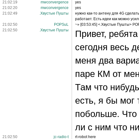
21:02:19
mwconvergence
yes
21:02:20
mwconvergence
yes
21:02:49
.Хвустые Пушты
нужно как-то антену для 4G сделать
работает. Есть идеи как можно усил
21:02:50
POPSuL
~» [03:53:45] <.Хвустые Пушты> PO
21:02:50
.Хвустые Пушты
Привет, ребята
сегодня весь д
меня два вариан
паре КМ от мен
Там что нибуд
есть, я бы мог
побольше. Что
ли с ним что н
21:02:50
jc-radio-t
rt-robot here