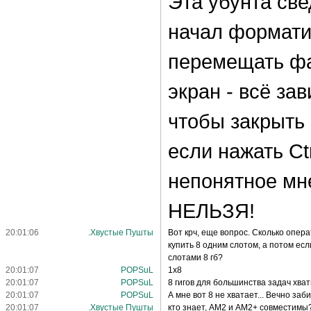
Эта убунта све
начал формати
перемещать фа
экран - всё за
чтобы закрыть
если нажать Ctr
непонятное мне
НЕЛЬЗЯ!
20:01:06
.Хвустые Пушты
Вот крч, еще вопрос. Сколько опер
купить 8 одним слотом, а потом есл
слотами 8 гб?
20:01:07
POPSuL
1x8
20:01:07
POPSuL
8 гигов для большинства задач хва
20:01:07
POPSuL
А мне вот 8 не хватает... Вечно заби
20:01:07
.Хвустые Пушты
кто знает, AM2 и AM2+ совместимы