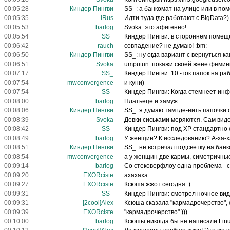
00:05:28
Киндер Пингви
SS_: а банкомат на улице или в п
00:05:35
IRus
Идти туда где работают с BigData?)
00:05:53
barlog
Svoka: это афигенно!
00:05:54
SS_
Киндер Пингви: в стороннем поме
00:06:42
rauch
совпадение? не думаю! :bm:
00:06:50
Киндер Пингви
SS_: ну огда вариант с вернуться к
00:06:51
Svoka
umputun: покажи своей жене феми
00:07:17
SS_
Киндер Пингви: 10 -ток папок на р
00:07:54
mwconvergence
и куни)
00:07:54
SS_
Киндер Пингви: Когда стемнеет ин
00:08:00
barlog
Платьеце и замуж
00:08:06
Киндер Пингви
SS_: я думаю там где-нить папочки 
00:08:39
Svoka
Девки сиськами меряются. Сам вид
00:08:42
SS_
Киндер Пингви: под XP стандартно 
00:08:49
barlog
У женщин? К исследованию? А-ха-х
00:08:51
Киндер Пингви
SS_: не встречал подсветку на бан
00:08:54
mwconvergence
а у женщин две кармы, симетричны
00:09:14
barlog
Со стековерфлоу одна проблема - с
00:09:20
EXORciste
ахахаха
00:09:27
EXORciste
Ксюша жжот сегодня :)
00:09:31
SS_
Киндер Пингви: смотрел ночное вид
00:09:31
[2cool]Alex
Ксюша сказала "кармадрочерство", о
00:09:39
EXORciste
"кармадрочерство" )))
00:10:00
barlog
Ксюшы никогда бы не написали Lin