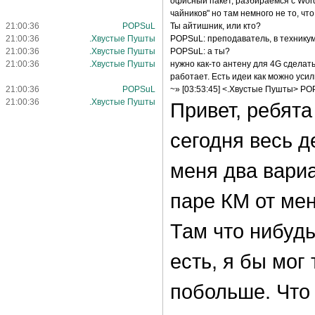
офисный пакет, разбираемся с Word.
чайников" но там немного не то, что
21:00:36
POPSuL
Ты айтишник, или кто?
21:00:36
.Хвустые Пушты
POPSuL: преподаватель, в технику
21:00:36
.Хвустые Пушты
POPSuL: а ты?
21:00:36
.Хвустые Пушты
нужно как-то антену для 4G сделать
работает. Есть идеи как можно усил
21:00:36
POPSuL
~» [03:53:45] <.Хвустые Пушты> PO
21:00:36
.Хвустые Пушты
Привет, ребята
сегодня весь д
меня два вариан
паре КМ от мен
Там что нибуд
есть, я бы мог
побольше. Что