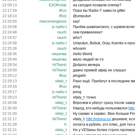
22:09:13
EXORciste
на сегодня позвали оляпку?
22:17:59
IRus
Пора бы Radio-T завести gitter
22:18:14
IRus
@umputun
22:20:05
mwconvergence
say!
22:20:06
jc-radio-t
Пробка шампанского, с шумом взле
22:24:48
rauch
сем привеееееет
22:24:57
rauch
who?
22:24:58
jc-radio-t
Umputun, Bobuk, Gray, Ksenks и пр
22:25:26
rauch
whoami
22:28:36
няшечка
Hello World
22:28:40
няшечка
мало людей че-то
22:28:54
HiThere!
Доброго вечера
22:29:00
HiThere!
давно прямой эфир не слушал
22:29:12
IRus
pingwhi
22:29:13
vitaly_t
Рано ещё. Прибегут в последние м
22:29:16
IRus
ping
22:29:17
jc-radio-t
pong
22:29:23
HiThere!
vitaly_t: точно
22:30:06
vitaly_t
Впрочем и убегут сразу после заве
22:30:30
HiThere!
Народ, кто-нибудь пользовался
http
22:31:00
vitaly_t
Ну сервис и сервис. Мне больше Fir
22:31:17
HiThere!
vitaly_t:
http://vdsina.ru/
дешевле, есл
22:31:28
ħ
оплата в рублях, это плюс, для тех
22:32:21
vitaly_t
Но у VDSины более строго прописан