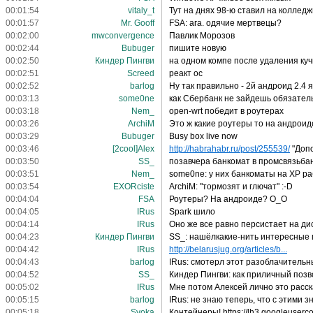
00:01:54
vitaly_t
Тут на днях 98-ю ставил на колледж
00:01:57
Mr. Gooff
FSA: ага. одячие мертвецы?
00:02:00
mwconvergence
Павлик Морозов
00:02:44
Bubuger
пишите новую
00:02:50
Киндер Пингви
на одном компе после удаления куч
00:02:51
Screed
реакт ос
00:02:52
barlog
Ну так правильно - 2й андроид 2.4 
00:03:13
some0ne
как Сбербанк не зайдешь обязатель
00:03:18
Nem_
open-wrt победит в роутерах
00:03:26
ArchiM
Это ж какие роутеры то на андроид
00:03:29
Bubuger
Busy box live now
00:03:46
[2cool]Alex
http://habrahabr.ru/post/255539/
"Допо
00:03:50
SS_
позавчера банкомат в промсвязьба
00:03:51
Nem_
some0ne: у них банкоматы на XP р
00:03:54
EXORciste
ArchiM: "тормозят и глючат" :-D
00:04:04
FSA
Роутеры? На андроиде? O_O
00:04:05
IRus
Spark шило
00:04:14
IRus
Оно же все равно персистает на ди
00:04:23
Киндер Пингви
SS_: нашёлкакие-нить интересные 
00:04:42
IRus
http://belarusjug.org/articles/b...
00:04:43
barlog
IRus: смотерл этот разоблачительн
00:04:52
SS_
Киндер Пингви: как приличный позв
00:05:02
IRus
Мне потом Алексей лично это расс
00:05:15
barlog
IRus: не знаю теперь, что с этими 
00:05:18
Svoka
Контейнеры! https://lh3.googleu