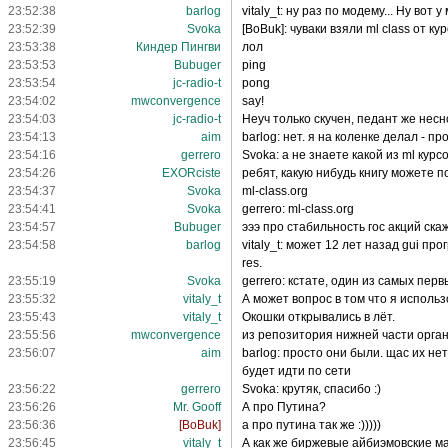
23:52:38
barlog
vitaly_t: ну раз по модему... Ну вот 
23:52:39
Svoka
[BoBuk]: чуваки взяли ml class от ку
23:53:38
Киндер Пингви
лол
23:53:53
Bubuger
ping
23:53:54
jc-radio-t
pong
23:54:02
mwconvergence
say!
23:54:03
jc-radio-t
Неуч только скучен, педант же несн
23:54:13
aim
barlog: нет. я на коленке делал - про
23:54:16
gerrero
Svoka: а не знаете какой из ml кур
23:54:26
EXORciste
ребят, какую нибудь книгу можете 
23:54:37
Svoka
ml-class.org
23:54:41
Svoka
gerrero: ml-class.org
23:54:57
Bubuger
эээ про стабильность гос акций ска
23:54:58
barlog
vitaly_t: может 12 лет назад gui п
res.
23:55:19
Svoka
gerrero: кстате, один из самых пер
23:55:32
vitaly_t
А может вопрос в том что я исполь
23:55:43
vitaly_t
Окошки открывались в лёт.
23:55:56
mwconvergence
из репозитория нижней части организ
23:56:07
aim
barlog: просто они были. щас их нет
будет идти по сети
23:56:22
gerrero
Svoka: крутяк, спасибо :)
23:56:26
Mr. Gooff
А про Путина?
23:56:36
[BoBuk]
а про путина так же :)))))
23:56:45
vitaly_t
А как же биржевые айбиэмовские м