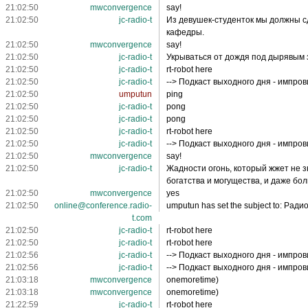
21:02:50
mwconvergence
say!
21:02:50
jc-radio-t
Из девушек-студенток мы должны с
кафедры.
21:02:50
mwconvergence
say!
21:02:50
jc-radio-t
Укрываться от дождя под дырявым з
21:02:50
jc-radio-t
rt-robot here
21:02:50
jc-radio-t
--> Подкаст выходного дня - импро
21:02:50
umputun
ping
21:02:50
jc-radio-t
pong
21:02:50
jc-radio-t
pong
21:02:50
jc-radio-t
rt-robot here
21:02:50
jc-radio-t
--> Подкаст выходного дня - импро
21:02:50
mwconvergence
say!
21:02:50
jc-radio-t
Жадности огонь, который жжет не з
богатства и могущества, и даже бол
21:02:50
mwconvergence
yes
21:02:50
online@conference.radio-
umputun has set the subject to: Ради
t.com
21:02:50
jc-radio-t
rt-robot here
21:02:50
jc-radio-t
rt-robot here
21:02:56
jc-radio-t
--> Подкаст выходного дня - импро
21:02:56
jc-radio-t
--> Подкаст выходного дня - импро
21:03:18
mwconvergence
onemoretime)
21:03:18
mwconvergence
onemoretime)
21:22:59
jc-radio-t
rt-robot here