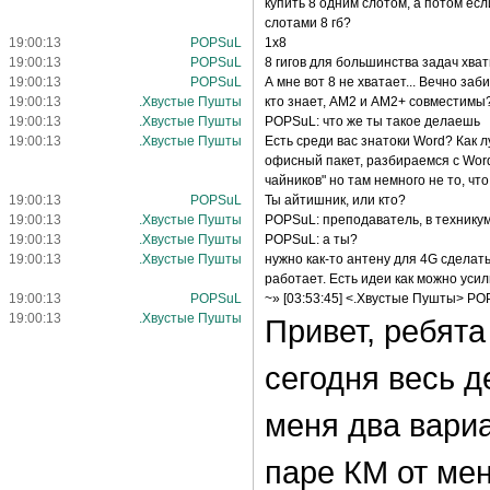
купить 8 одним слотом, а потом есл
слотами 8 гб?
19:00:13
POPSuL
1x8
19:00:13
POPSuL
8 гигов для большинства задач хва
19:00:13
POPSuL
А мне вот 8 не хватает... Вечно заби
19:00:13
.Хвустые Пушты
кто знает, AM2 и AM2+ совместимы
19:00:13
.Хвустые Пушты
POPSuL: что же ты такое делаешь
19:00:13
.Хвустые Пушты
Есть среди вас знатоки Word? Как 
офисный пакет, разбираемся с Word.
чайников" но там немного не то, что
19:00:13
POPSuL
Ты айтишник, или кто?
19:00:13
.Хвустые Пушты
POPSuL: преподаватель, в технику
19:00:13
.Хвустые Пушты
POPSuL: а ты?
19:00:13
.Хвустые Пушты
нужно как-то антену для 4G сделать
работает. Есть идеи как можно усил
19:00:13
POPSuL
~» [03:53:45] <.Хвустые Пушты> PO
19:00:13
.Хвустые Пушты
Привет, ребята
сегодня весь д
меня два вариан
паре КМ от мен