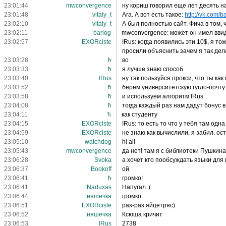
23:01:44
mwconvergence
ну кориш говорил еще лет десять н
23:01:48
vitaly_t
Ага. А вот есть такое:
http://vk.com/
23:02:10
vitaly_t
А был полностью сайт. Фича в том, 
23:02:11
barlog
mwconvergence: может он имел ввиду
23:02:57
EXORciste
IRus: когда появились эти 10$, я то
просили объяснить зачем я так дел
23:03:28
ħ
во
23:03:33
ħ
я лучше знаю способ
23:03:40
IRus
ну так пользуйся прокси, что ты ка
23:03:52
ħ
берем университетскую гугло-почту
23:03:58
ħ
и используем алгоритм IRus
23:04:08
ħ
тогда каждый раз нам дадут бонус в
23:04:11
ħ
как студенту
23:04:15
EXORciste
IRus: то есть то что у тебя там одн
23:04:59
EXORciste
не знаю как вычислили, я забил. ост
23:05:10
watchdog
hi all
23:05:43
mwconvergence
да нет! там я с библиотеки Пушкин
23:06:28
Svoka
а хочет кто пообсуждать языки дл
23:06:37
Bookoff
ой
23:06:41
ħ
громко!
23:06:41
Naduxas
Напугал :(
23:06:44
няшечка
громко
23:06:51
EXORciste
раз-раз яйцетряс)
23:06:52
няшечка
Ксюша кричит
23:06:53
IRus
2738