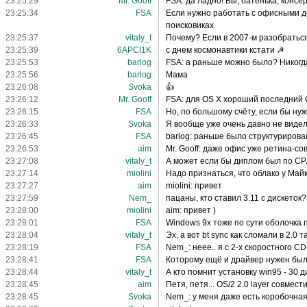
23:25:29
Mr. Gooff
FSA: да ладно! Вы, батенька, консе
23:25:34
FSA
Если нужно работать с офисными до
поисковиках
23:25:37
vitaly_t
Почему? Если в 2007-м разобраться,
23:25:39
6APCI1K
с днем космонавтики кстати ☭
23:25:53
barlog
FSA: а раньше можно было? Никогда
23:25:56
barlog
Мама
23:26:08
Svoka
👍
23:26:12
Mr. Gooff
FSA: для OS X хороший последний O
23:26:15
FSA
Но, по большому счёту, если бы ну
23:26:33
Svoka
Я вообще уже очень давно не виде
23:26:45
FSA
barlog: раньше было структурирова
23:26:53
aim
Mr. Gooff: даже офис уже ретина-со
23:27:08
vitaly_t
А может если бы диплом был по СР/М
23:27:14
miolini
Надо признаться, что облако у Май
23:27:27
aim
miolini: привет
23:27:59
Nem_
пацаны, кто ставил 3.11 с дискеток?
23:28:00
miolini
aim: привет )
23:28:01
FSA
Windows 9x тоже по сути оболочка
23:28:04
vitaly_t
Эх, а вот bt sync как сломали в 2.0 та
23:28:19
FSA
Nem_: неее.. я с 2-х скоростного 
23:28:41
FSA
Которому ещё и драйвер нужен был
23:28:44
vitaly_t
А кто помнит установку win95 - 30 д
23:28:45
aim
Петя, петя... OS/2 2.0 layer совмес
23:28:45
Svoka
Nem_: у меня даже есть коробочная 