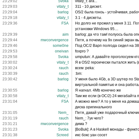
23:29:02
Svoka
vitaly_t: ага...
23:29:03
vitaly_t
311 - 10 дискет.
23:29:04
barlog
OS/2 была гоноь - устойчивая, рабоч
23:29:18
vitaly_t
3.1 - 4 дискеты.
23:29:36
FSA
Но долго не прожил у меня 3.11. По
установки Windows 95....
23:29:39
aim
barlog: да что там! полуось была оп
23:29:44
mwconvergence
Петя, а почему на 9х синий экран в
23:29:46
some0ne
Под ОС/2 Варп полгода сидел на 38
23:29:53
oneivan
foxpro ?
23:29:58
Svoka
umputun: А давайте проголосуем кто
23:30:02
vitaly_t
Я в OS/2 героически пытался жить (в
23:30:24
rauch
всем :peka:
23:30:39
rauch
:bm:
23:30:42
barlog
У меня было 4Gb, а 3D шутер по Sta
виртуальной памятью и она работа
23:30:55
barlog
Я нагнал. 4Mb конечно же
23:30:58
vitaly_t
Там же если (в ОС/2) 24 мегабайта
23:31:04
FSA
А можно мне? А то у меня на домашн
диска оригинального
23:31:05
Nem_
Петя, давай уже подарочный ключик 
23:31:19
rauch
Nem_: 7ук чего?
23:31:21
mwconvergence
дима ?
23:31:23
Svoka
[BoBuk]: А в Haskell монады - функт
23:31:38
Screed
икс бокс уан сосет