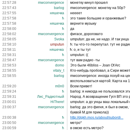
22:57:28
mwconvergence
монетку кинул прошел
22:57:43
barlog
mwconvergence: монетку на 50р?
22:57:55
няшечка
неееет
22:57:58
ħ
это такие большие и оранжевые?
22:57:58
няшечка
верните музыку
22:58:00
ħ
да
22:58:02
mwconvergence
фигасе, дороговато
22:58:05
Svoka
umputun: да не, не надо. И так унц
22:58:10
umputun
ħ: ты что-то перепутал. тут не радио
22:58:11
няшечка
ħ: о, и ты тут
22:58:31
ħ
umputun: ((
22:58:47
mwconvergence
тут вам радио -ты
22:58:53
domo
Это были 46bliss – Joan Of Arc
22:58:55
vitaly_t
Кто-нибудь пробовал, а Сири може
22:58:55
barlog
mwconvergence: иногда похуй на цену
воспользоваться картой. Карта на 1
22:59:20
m0n0
Всем привет!
22:59:24
ħ
barlog: я никогда не пользовался э
22:59:31
Лис_Радиотный
Народ. А возвращение Гугл ВП это
23:00:01
HiThere!
umputun: а до унцы ваш локальный 
23:00:37
mwconvergence
barlog: да это фигня, я был в омске
буквой М для прикола))
23:00:38
ħ
http://dgkh.mos.ru/about/subordi...
23:00:50
mwconvergence
метро*
23:00:59
ħ
в омске есть метро?