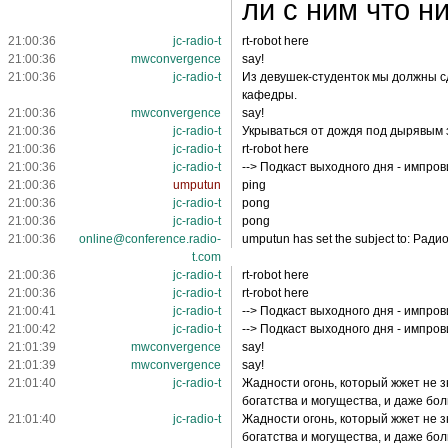
ли с ним что н
21:00:36
jc-radio-t
rt-robot here
21:00:36
mwconvergence
say!
21:00:36
jc-radio-t
Из девушек-студенток мы должны с
кафедры.
21:00:36
mwconvergence
say!
21:00:36
jc-radio-t
Укрываться от дождя под дырявым з
21:00:36
jc-radio-t
rt-robot here
21:00:36
jc-radio-t
--> Подкаст выходного дня - импро
21:00:36
umputun
ping
21:00:36
jc-radio-t
pong
21:00:36
jc-radio-t
pong
21:00:36
online@conference.radio-
umputun has set the subject to: Ради
t.com
21:00:36
jc-radio-t
rt-robot here
21:00:36
jc-radio-t
rt-robot here
21:00:41
jc-radio-t
--> Подкаст выходного дня - импро
21:00:42
jc-radio-t
--> Подкаст выходного дня - импро
21:01:39
mwconvergence
say!
21:01:39
mwconvergence
say!
21:01:40
jc-radio-t
Жадности огонь, который жжет не з
богатства и могущества, и даже бол
21:01:40
jc-radio-t
Жадности огонь, который жжет не з
богатства и могущества, и даже бол