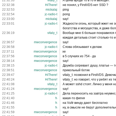
22:32:33
vitaly_t
А цены вроде то в то и выходит.
22:32:38
HiThere!
не понял, у FirstVDS нет SSD ?
22:32:53
mickalaj
ping
22:32:54
jc-radio-t
pong
22:33:00
mickalaj
say!
22:33:01
jc-radio-t
Жадности огонь, который жжет не з
богатства и могущества, и даже бол
22:36:19
vitaly_t
Вообще мне б больше понравился под
каждая деталька стоит столько-то и 
22:36:57
mwconvergence
say!
22:36:58
jc-radio-t
Слова обязывают к делам.
22:37:11
mwconvergence
xe
22:37:56
mwconvergence
в 5 случаях из 754 - да
22:38:14
mwconvergence
say!
22:38:15
jc-radio-t
Дружба согревает душу, платье — те
22:38:51
mwconvergence
прикольный ботик
22:39:47
HiThere!
vitaly_t: позвонил в FirstVDS. Дево
22:40:24
HiThere!
vitaly_t: но говорит, что у ребят из 
22:41:08
vitaly_t
А может sshd стоят. Лично у меня н
22:41:24
mwconvergence
say!
22:41:25
jc-radio-t
Дела переносить на завтра неумно;
22:41:40
ħ
какая-то фигня
22:41:46
ħ
на Vultr винду дают бесплатно
22:41:55
ħ
ну, в смысле не берут дополнитель
22:41:59
mwconvergence
say!