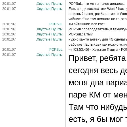
20:01:07
.Хвустые Пушты
POPSuL: что же ты такое делаешь
20:01:07
.Хвустые Пушты
Есть среди вас знатоки Word? Как 
офисный пакет, разбираемся с Word.
чайников" но там немного не то, что
20:01:07
POPSuL
Ты айтишник, или кто?
20:01:07
.Хвустые Пушты
POPSuL: преподаватель, в технику
20:01:07
.Хвустые Пушты
POPSuL: а ты?
20:01:07
.Хвустые Пушты
нужно как-то антену для 4G сделать
работает. Есть идеи как можно усил
20:01:07
POPSuL
~» [03:53:45] <.Хвустые Пушты> PO
20:01:07
.Хвустые Пушты
Привет, ребята
сегодня весь д
меня два вариан
паре КМ от мен
Там что нибуд
есть, я бы мог