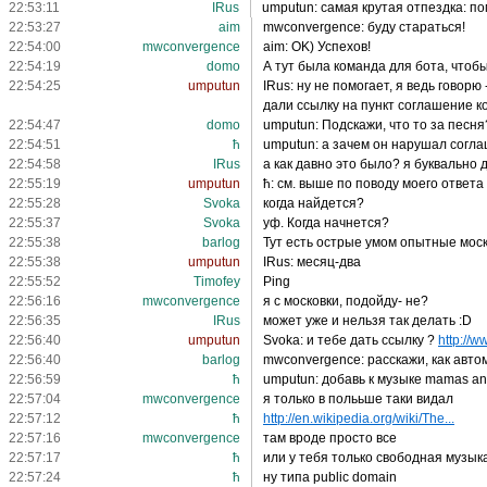
22:53:11
IRus
umputun: самая крутая отпездка: по
22:53:27
aim
mwconvergence: буду стараться!
22:54:00
mwconvergence
aim: OK) Успехов!
22:54:19
domo
А тут была команда для бота, чтобы
22:54:25
umputun
IRus: ну не помогает, я ведь говор
дали ссылку на пункт соглашение 
22:54:47
domo
umputun: Подскажи, что то за песня
22:54:51
ħ
umputun: а зачем он нарушал согл
22:54:58
IRus
а как давно это было? я буквально
22:55:19
umputun
ħ: см. выше по поводу моего ответа
22:55:28
Svoka
когда найдется?
22:55:37
Svoka
уф. Когда начнется?
22:55:38
barlog
Тут есть острые умом опытные моск
22:55:38
umputun
IRus: месяц-два
22:55:52
Timofey
Ping
22:56:16
mwconvergence
я с московки, подойду- не?
22:56:35
IRus
может уже и нельзя так делать :D
22:56:40
umputun
Svoka: и тебе дать ссылку ?
http://w
22:56:40
barlog
mwconvergence: расскажи, как авт
22:56:59
ħ
umputun: добавь к музыке mamas and
22:57:04
mwconvergence
я только в полььше таки видал
22:57:12
ħ
http://en.wikipedia.org/wiki/The...
22:57:16
mwconvergence
там вроде просто все
22:57:17
ħ
или у тебя только свободная музык
22:57:24
ħ
ну типа public domain