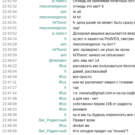
22:42:00
jc-radio-t
Отнюдь не принимай почетных гост
22:42:32
mwconvergence
отнюдь это как?-!)
22:42:44
aim
re all
22:42:57
mwconvergence
hi hi!
22:43:41
HiThere!
ħ: цена разве не может быть сразу в
22:43:51
mwconvergence
say!
22:43:52
jc-radio-t
Дозорная машина высылается впер
22:44:14
ħ
ну вот я зашел на FirstVDS, смотрю
22:44:28
aim
mwconvergence: ты бот?
22:45:09
HiThere!
aim: проверяет, не упал ли чатик
22:45:50
aim
HiThere!: ничего не объясняет
22:46:07
@mellafon
aim: ему лет 14
22:46:22
IRus
рассказать как пользоваться бесп
22:46:44
ħ
давай, рассказывай
22:46:49
IRus
все просто
22:47:11
IRus
они не различают емаил с точками
22:47:27
ħ
так
22:47:42
IRus
т.е. nanana@gmail.com и na.na.na@
22:47:48
IRus
а для них - нет
22:48:08
IRus
собственно берем 10$ от радиота
22:48:15
IRus
регимся
22:48:38
ħ
ну и как ты будешь переносить все 
22:48:44
Лис_Радиотный
Привет всем.
22:48:45
IRus
docker же
22:48:56
Лис_Радиотный
Кто сегодня придет на "огонек"?