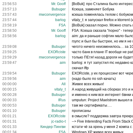
23:56:53
Mr. Gooff
[BoBuk]: про Сталина было интере
23:57:13
Bubuger
Ксюша, заменяет Бобука
23:57:43
mwconvergence
ксюша поменялась телом с бобуком
23:57:44
barlog
vitaly_t: я запускал firefox и ktorre
23:58:19
FSA
[BoBuk] сказал порно. Можно спать 
23:58:50
Mr. Gooff
FSA: Ксюша сказала "порно" - тепер
23:58:56
barlog
aim: да и раньше софтин мало было
rsync и был бы быстрее, но им я не
23:59:08
Bubuger
чегото ничего неизменилось… за 1
23:59:25
EXORciste
часто банк в плане IT вообще не раб
23:59:29
mwconvergence
только ПЕтя! назад дороги не будет
23:59:47
aim
barlog: я тут запустил mc недавно к
скачал lftp
23:59:54
Bubuger
EXORciste, у их процессинг вот чер
23:59:56
aim
(надо было по ssh качать)
00:00:00
All
Живее всех живых!
00:00:15
vitaly_t
А народ живущий на сборках это и 
00:00:28
Bubuger
и именно к ним все интернет бвнки
00:00:33
IRus
umputun: Project Maelstrom вышел в
00:00:53
Bubuger
там же сертификаты….
00:01:10
Bubuger
прописаны
00:01:21
EXORciste
в смысле? поддержка завтра прек
00:01:31
jc-radio-t
--> Five Interesting Facts From Sta
00:01:33
Киндер Пингви
кстати чё за хрень у меня 2 компа
00:01:34
FSA
Windows XP живее всех живых