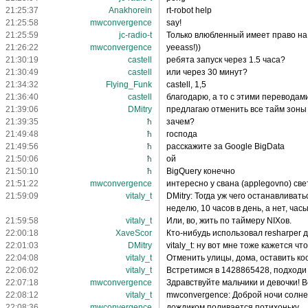
21:25:37
Anakhorein
rt-robot help
21:25:58
mwconvergence
say!
21:25:59
jc-radio-t
Только влюбленный имеет право на
21:26:22
mwconvergence
yeeass!))
21:30:19
castell
ребята запуск через 1.5 часа?
21:30:49
castell
или через 30 минут?
21:34:32
Flying_Funk
castell, 1,5
21:36:40
castell
благодарю, а то с этими переводам
21:39:06
DMitry
предлагаю отменить все тайм зоны 
21:39:35
ħ
зачем?
21:49:48
ħ
господа
21:49:56
ħ
расскажите за Google BigData
21:50:06
ħ
ой
21:50:10
ħ
BigQuery конечно
21:51:22
mwconvergence
интересно у свана (applegovno) св
21:59:09
vitaly_t
DMitry: Тогда уж чего останавливат
неделю, 10 часов в день, а нет, час
21:59:58
vitaly_t
Или, во, жить по таймеру NIXов.
22:00:18
XaveScor
Кто-нибудь использовал resharper 
22:01:03
DMitry
vitaly_t: ну вот мне тоже кажется 
22:04:08
vitaly_t
Отменить улицы, дома, оставить ко
22:06:02
vitaly_t
Встретимся в 1428865428, подходи 
22:07:18
mwconvergence
Здравствуйте мальчики и девочки! В
22:08:12
vitaly_t
mwconvergence: Доброй ночи солне
22:08:36
mwconvergence
дождиком поливается потихоньку