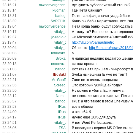
23:16:21
mwconvergence
где купить рублепечатный станок?
23:18:14
kudman
Где Петя банкир?
23:18:31
barlog
Петя - альфач, значит угадай банк
23:18:39
6APCI1K
банкиры бабы маркетологи, все it'шн
23:19:04
mwconvergence
Петя когда банки будут соблюдать 
23:19:17
vitaly_t
А толку то? Вон новость сегодняшн
23:19:37
jc-radio-t
--> Microsoft отмечает 40-летний ю
23:19:47
vitaly_t
http://vk.com/barnaulmetro
23:20:04
vitaly_t
Ой, не то.
http://lenta.ru/news/2015/04/
23:20:08
няшечка
э
23:20:09
Svoka
я написал недавно редактор шейдер
23:20:18
няшечка
сигнал пропал
23:21:03
barlog
Вот как Петя пришёл - Микрософт по
23:21:07
[BoBuk]
Svoka нынешний IE уже не торт!
23:22:21
Mr. Gooff
Zune петя очень продвигал
23:22:36
Screed
Это который убийца айпода?
23:22:50
vitaly_t
Ну можно и убить. Если кинуть.
23:23:12
Nem_
не к сожалению, а к счастью, Петя н
23:23:37
barlog
IRus: а что такого в этом OnePlus? 
23:23:53
IRus
все в общем
23:24:00
IRus
я взял 64гб
23:24:17
IRus
нужно еще 16гб для друга
23:24:51
vitaly_t
А вот Word Perfect жаль...
23:25:06
FSA
В последних вериях М$ Office стал