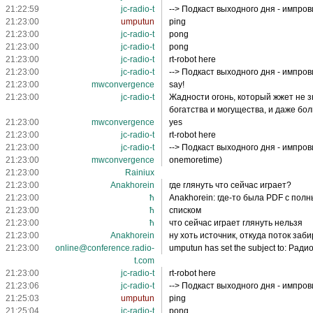
21:22:59
jc-radio-t
--> Подкаст выходного дня - импро
21:23:00
umputun
ping
21:23:00
jc-radio-t
pong
21:23:00
jc-radio-t
pong
21:23:00
jc-radio-t
rt-robot here
21:23:00
jc-radio-t
--> Подкаст выходного дня - импро
21:23:00
mwconvergence
say!
21:23:00
jc-radio-t
Жадности огонь, который жжет не з
богатства и могущества, и даже бол
21:23:00
mwconvergence
yes
21:23:00
jc-radio-t
rt-robot here
21:23:00
jc-radio-t
--> Подкаст выходного дня - импро
21:23:00
mwconvergence
onemoretime)
21:23:00
Rainiux
21:23:00
Anakhorein
где глянуть что сейчас играет?
21:23:00
ħ
Anakhorein: где-то была PDF с пол
21:23:00
ħ
списком
21:23:00
ħ
что сейчас играет глянуть нельзя
21:23:00
Anakhorein
ну хоть источник, откуда поток заб
21:23:00
online@conference.radio-
umputun has set the subject to: Ради
t.com
21:23:00
jc-radio-t
rt-robot here
21:23:06
jc-radio-t
--> Подкаст выходного дня - импро
21:25:03
umputun
ping
21:25:04
jc-radio-t
pong