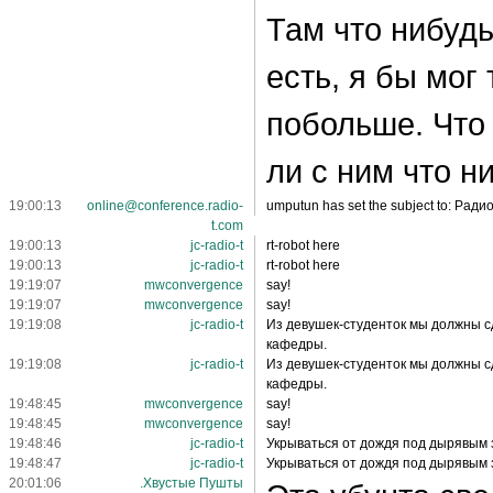
Там что нибуд
есть, я бы мог
побольше. Что
ли с ним что н
19:00:13
online@conference.radio-
umputun has set the subject to: Ради
t.com
19:00:13
jc-radio-t
rt-robot here
19:00:13
jc-radio-t
rt-robot here
19:19:07
mwconvergence
say!
19:19:07
mwconvergence
say!
19:19:08
jc-radio-t
Из девушек-студенток мы должны с
кафедры.
19:19:08
jc-radio-t
Из девушек-студенток мы должны с
кафедры.
19:48:45
mwconvergence
say!
19:48:45
mwconvergence
say!
19:48:46
jc-radio-t
Укрываться от дождя под дырявым з
19:48:47
jc-radio-t
Укрываться от дождя под дырявым з
20:01:06
.Хвустые Пушты