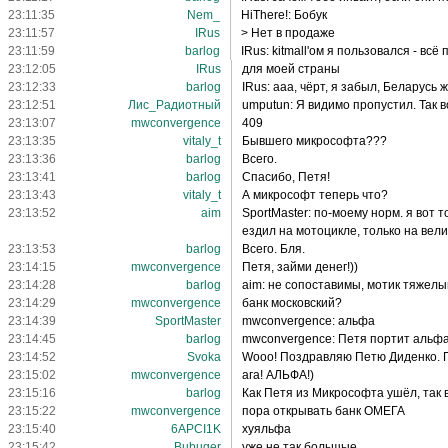
23:11:35
Nem_
HiThere!: Бобук
23:11:57
IRus
> Нет в продаже
23:11:59
barlog
IRus: kitmall'ом я пользовался - всё
23:12:05
IRus
для моей страны
23:12:33
barlog
IRus: ааа, чёрт, я забыл, Беларусь ж
23:12:51
Лис_Радиотный
umputun: Я видимо пропустил. Так 
23:13:07
mwconvergence
409
23:13:35
vitaly_t
Бывшего микрософта???
23:13:36
barlog
Всего.
23:13:41
barlog
Спасибо, Петя!
23:13:43
vitaly_t
А микрософт теперь что?
23:13:52
aim
SportMaster: по-моему норм. я вот 
ездил на мотоцикле, только на вел
23:13:53
barlog
Всего. Бля.
23:14:15
mwconvergence
Петя, займи денег!))
23:14:28
barlog
aim: не сопоставимы, мотик тяжелы
23:14:29
mwconvergence
банк московский?
23:14:39
SportMaster
mwconvergence: альфа
23:14:45
barlog
mwconvergence: Петя портит альф
23:14:52
Svoka
Wooo! Поздравляю Петю Диденко. П
23:15:02
mwconvergence
ага! АЛЬФА!)
23:15:16
barlog
Как Петя из Микрософта ушёл, так
23:15:22
mwconvergence
пора открывать банк ОМЕГА
23:15:40
6APCI1K
хуяльфа
23:15:42
Bubuger
уже не так большые