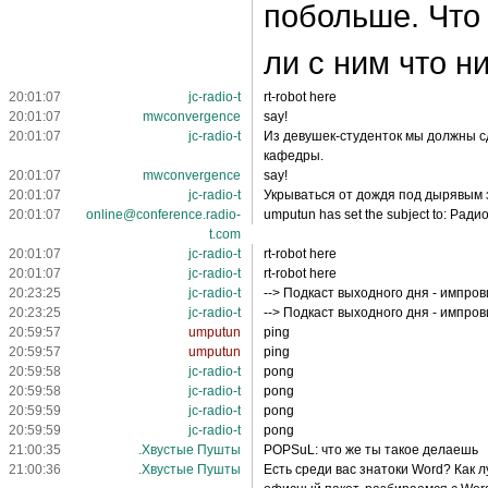
побольше. Что
ли с ним что н
20:01:07
jc-radio-t
rt-robot here
20:01:07
mwconvergence
say!
20:01:07
jc-radio-t
Из девушек-студенток мы должны с
кафедры.
20:01:07
mwconvergence
say!
20:01:07
jc-radio-t
Укрываться от дождя под дырявым з
20:01:07
online@conference.radio-
umputun has set the subject to: Ради
t.com
20:01:07
jc-radio-t
rt-robot here
20:01:07
jc-radio-t
rt-robot here
20:23:25
jc-radio-t
--> Подкаст выходного дня - импро
20:23:25
jc-radio-t
--> Подкаст выходного дня - импро
20:59:57
umputun
ping
20:59:57
umputun
ping
20:59:58
jc-radio-t
pong
20:59:58
jc-radio-t
pong
20:59:59
jc-radio-t
pong
20:59:59
jc-radio-t
pong
21:00:35
.Хвустые Пушты
POPSuL: что же ты такое делаешь
21:00:36
.Хвустые Пушты
Есть среди вас знатоки Word? Как 