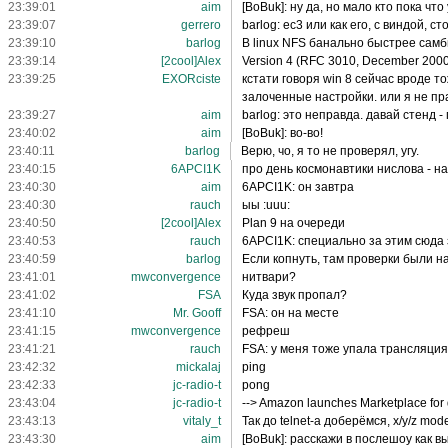
23:39:01
aim
[BoBuk]: ну да, но мало кто пока ч
23:39:07
gerrero
barlog: ес3 или как его, с виндой, 
23:39:10
barlog
В linux NFS банально быстрее сам
23:39:14
[2cool]Alex
Version 4 (RFC 3010, December 2000;
23:39:25
EXORciste
кстати говоря win 8 сейчас вроде т
залоченные настройки. или я не пр
23:39:27
aim
barlog: это неправда. давай стенд -
23:40:02
aim
[BoBuk]: во-во!
23:40:11
barlog
Верю, чо, я то не проверял, угу.
23:40:15
6APCI1K
про день космонавтики нислова - н
23:40:30
aim
6APCI1K: он завтра
23:40:30
rauch
ыы :uuu:
23:40:50
[2cool]Alex
Plan 9 на очереди
23:40:53
rauch
6APCI1K: специально за этим сюда 
23:40:59
barlog
Если копнуть, там проверки были на
23:41:01
mwconvergence
нитвари?
23:41:02
FSA
Куда звук пропал?
23:41:10
Mr. Gooff
FSA: он на месте
23:41:15
mwconvergence
рефреш
23:41:21
rauch
FSA: у меня тоже упала трансляция
23:42:32
mickalaj
ping
23:42:33
jc-radio-t
pong
23:43:04
jc-radio-t
--> Amazon launches Marketplace for 
23:43:13
vitaly_t
Так до telnet-а доберёмся, x/y/z mode
23:43:30
aim
[BoBuk]: расскажи в послешоу как в