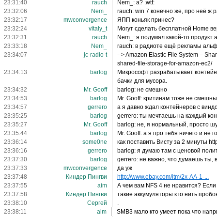
23:31:40
rauch
Nem_: а? :wtf:
23:32:06
Nem_
rauch: win 7 конечно же, про неё ж 
23:32:17
mwconvergence
ЯПП коньяк принес?
23:32:24
vitaly_t
Могут сделать бесплатной Home ве
23:32:31
rauch
Nem_: я подумал какой-то продукт 
23:33:18
Nem_
rauch: в радиоте ещё рекламы альфа
23:34:07
jc-radio-t
--> Amazon Elastic File System – Sha
shared-file-storage-for-amazon-ec2/
23:34:13
barlog
Микрософт разрабатывает контейне
бачки для мусора.
23:34:32
Mr. Gooff
barlog: не смешно
23:34:53
barlog
Mr. Gooff: критинам тоже не смешн
23:34:57
gerrero
а я давно ждал контейнеров с виндо
23:35:25
barlog
gerrero: ты мечтаешь на каждый ко
23:35:27
Mr. Gooff
barlog: не, я нормальный, просто ш
23:35:44
barlog
Mr. Gooff: а я про тебя ничего и не
23:36:14
some0ne
как поставить Висту за 2 минуты ht
23:36:16
gerrero
barlog: я думаю там с ценовой поли
23:37:30
barlog
gerrero: не важно, что думаешь ты,
23:37:33
mwconvergence
да уж
23:37:48
Киндер Пингви
http://www.ebay.com/itm/2x-AA-1-...
23:37:55
aim
А чем вам NFS 4 не нравится? Если
23:37:58
Киндер Пингви
такие аккумуляторы кто нить пробо
23:38:10
Сергeй
.
23:38:11
aim
SMB3 мало кто умеет пока что нап