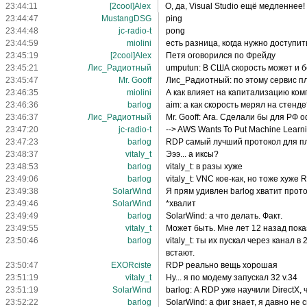
23:44:11
[2cool]Alex
О, да, Visual Studio ещё медленнее!
23:44:47
MustangDSG
ping
23:44:48
jc-radio-t
pong
23:44:59
miolini
есть разница, когда нужно доступи
23:45:19
[2cool]Alex
Петя оговорился по Фрейду
23:45:21
Лис_Радиотный
umputun: В США скорость может и б
23:45:47
Mr. Gooff
Лис_Радиотный: по этому сервис п
23:46:35
miolini
А как влияет на капитализацию ко
23:46:36
barlog
aim: а как скорость мерял на стен
23:46:37
Лис_Радиотный
Mr. Gooff: Ага. Сделали бы для РФ
23:47:20
jc-radio-t
--> AWS Wants To Put Machine Learn
23:47:23
barlog
RDP самый лучший протокол для пл
23:48:37
vitaly_t
Эээ... а иксы?
23:48:53
barlog
vitaly_t: в разы хуже
23:49:06
barlog
vitaly_t: VNC кое-как, но тоже хуже 
23:49:38
SolarWind
Я прям удивлен barlog хватит прото
23:49:46
SolarWind
*хвалит
23:49:49
barlog
SolarWind: а что делать. Факт.
23:49:55
vitaly_t
Может быть. Мне лет 12 назад пока
23:50:46
barlog
vitaly_t: ты их пускал через канал 
встают.
23:50:47
EXORciste
RDP реально вещь хорошая
23:51:19
vitaly_t
Ну... я по модему запускал 32 v.34
23:51:19
SolarWind
barlog: А RDP уже научили DirectX
23:52:22
barlog
SolarWind: а фиг знает, я давно не 