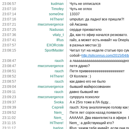
23:06:57
kudman
Чуть не опписался
23:07:10
Timofey
Чуть не оглох
23:07:14
some0ne
13337
23:07:16
HiThere!
umputun: да ладно! все пришли?!
23:07:21
mwconvergence
ой Аксанка
23:07:25
Naduxas
сердце прихватило
23:07:36
vitaly_t
Да, как-то эфир начался резковато.
23:07:41
IRus
гайз, а может есть инвайт на Onepl
23:07:57
EXORciste
в разных местах )))
23:08:15
SportMaster
Читал тут на неделе статью про сум
собой~
http://siliconrus.com/2015/04/b
23:08:47
rauch
а лаааааааааааааааааааааааадно
23:08:47
mwconvergence
петя дднко?
23:08:51
rauch
Петя привеееееееееееееееееет
23:08:52
HiThere!
О! Коллеги : )
23:08:57
rauch
как давно его не было
23:09:04
mwconvergence
бывший майкросовчанин
23:09:11
rauch
давно бывший же
23:09:23
mwconvergence
супрруга психолог
23:09:37
Svoka
А я 25го тоже в ЛА буду...
23:09:39
Сергeй
rauch: Хочу аналогичную голову как 
23:09:52
Nem_
Петя лет сорок назад появился
23:11:02
Nem_
АААААА. Два евангелиста в эфире.
23:11:15
HiThere!
Nem_: а действующий кто?
23:11:17
barlog
IRus: зачем тебе инвайт, если они