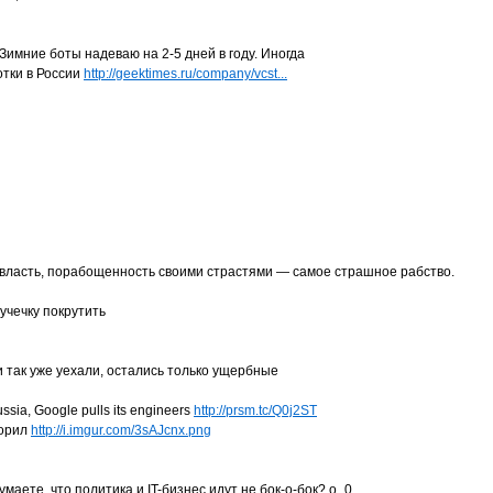
. Зимние боты надеваю на 2-5 дней в году. Иногда
отки в России
http://geektimes.ru/company/vcst...
власть, порабощенность своими страстями — самое страшное рабство.
учечку покрутить
и так уже уехали, остались только ущербные
Russia, Google pulls its engineers
http://prsm.tc/Q0j2ST
ворил
http://i.imgur.com/3sAJcnx.png
думаете, что политика и IT-бизнес идут не бок-о-бок? о_0