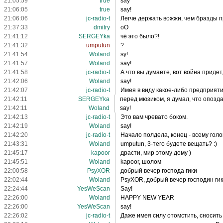
21:05:59
true
say
21:06:05
true
say!
21:06:06
jc-radio-t
Легче держать вожжи, чем бразды 
21:37:33
dmitry
oO
21:41:12
SERGEYka
чё это было?!
21:41:32
umputun
?
21:41:54
Woland
sy!
21:41:57
Woland
say!
21:41:58
jc-radio-t
А что вы думаете, вот война придет
21:42:06
Woland
say!
21:42:07
jc-radio-t
Имея в виду какое-либо предприяти
21:42:11
SERGEYka
перед мюзиком, я думал, что опозд
21:42:11
Woland
say!
21:42:13
jc-radio-t
Это вам чревато боком.
21:42:19
Woland
say!
21:42:20
jc-radio-t
Начало полдела, конец - всему голо
21:43:31
Woland
umputun, 3-тего будете вещать? :)
21:45:17
kapoor
драсти, мир этому дому )
21:45:51
Woland
kapoor, шолом
22:00:58
PsyXOR
добрый вечер господа гики
22:02:44
Woland
PsyXOR, добрый вечер господин гик
22:24:44
YesWeScan
Say!
22:26:00
Woland
HAPPY NEW YEAR
22:26:00
YesWeScan
say!
22:26:02
jc-radio-t
Даже имея силу отомстить, сносить