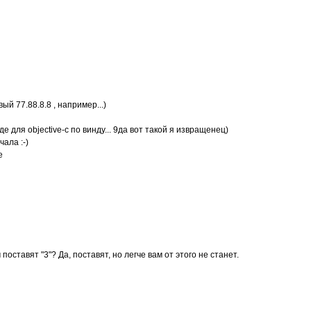
й 77.88.8.8 , например...)
е для objective-c по винду... 9да вот такой я извращенец)
ала :-)
е
поставят "3"? Да, поставят, но легче вам от этого не станет.