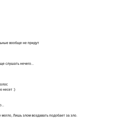
льные вообще не придут
ще слушать нечего...
голос
ю несет :)
...
могло, Лишь злом воздавать подобает за зло.