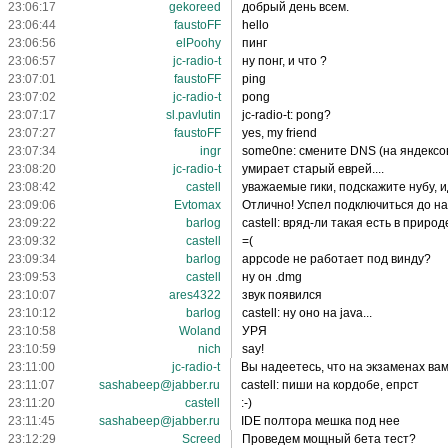
23:06:17
gekoreed
добрый день всем.
23:06:44
faustoFF
hello
23:06:56
elPoohy
пинг
23:06:57
jc-radio-t
ну понг, и что ?
23:07:01
faustoFF
ping
23:07:02
jc-radio-t
pong
23:07:17
sl.pavlutin
jc-radio-t: pong?
23:07:27
faustoFF
yes, my friend
23:07:34
ingr
some0ne: смените DNS (на яндексовы
23:08:20
jс-radio-t
умирает старый еврей....
23:08:42
castell
уважаемые гики, подскажите нубу, ид
23:09:06
Еvtomax
Отлично! Успел подключиться до нач
23:09:22
barlog
castell: вряд-ли такая есть в природ
23:09:32
castell
=(
23:09:34
barlog
appcode не работает под винду?
23:09:53
castell
ну он .dmg
23:10:07
ares4322
звук появился
23:10:12
barlog
castell: ну оно на java...
23:10:58
Woland
УРЯ
23:10:59
nich
say!
23:11:00
jc-radio-t
Вы надеетесь, что на экзаменах вам 
23:11:07
sashabeep@jabber.ru
castell: пиши на кордобе, епрст
23:11:20
castell
:-)
23:11:45
sashabeep@jabber.ru
IDE полтора мешка под нее
23:12:29
Screed
Проведем мощный бета тест?