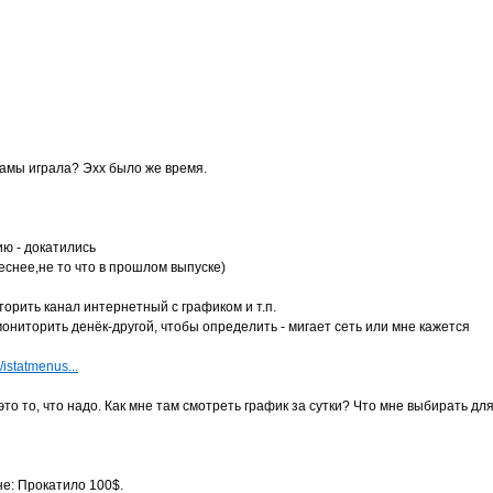
ламы играла? Эхх было же время.
цию - докатились
снее,не то что в прошлом выпуске)
орить канал интернетный с графиком и т.п.
мониторить денёк-другой, чтобы определить - мигает сеть или мне кажется
/istatmenus...
это то, что надо. Как мне там смотреть график за сутки? Что мне выбирать для
не: Прокатило 100$.