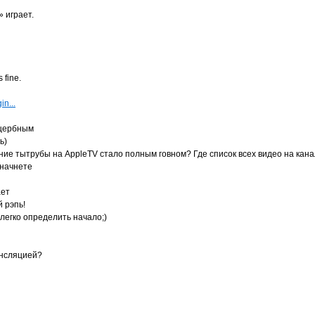
 играет.
 fine.
in...
ущербным
ь)
ние тытрубы на AppleTV стало полным говном? Где список всех видео на кана
 начнете
ает
й рэпь!
 легко определить начало;)
ансляцией?