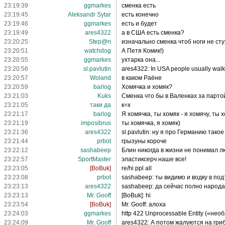
23:19:39
ggmarkes
сменка есть
23:19:45
Aleksandr Sytar
есть конечно
23:19:46
ggmarkes
есть и будет
23:19:49
ares4322
а в США есть сменка?
23:20:25
Step@n
изначально сменка чтоб ноги не ст
23:20:51
watchdog
А Петя Комик!)
23:20:55
ggmarkes
ухтарка она...
23:20:56
sl.pavlutin
ares4322: In USA people usually walk 
23:20:57
Woland
в каком Раёне
23:20:59
barlog
Хомячка и хомяк?
23:21:03
Kuks
Сменка что бы в Валенках за партой
23:21:05
таки да
к=х
23:21:17
barlog
Я хомячка, ты хомяк - я хомячу, ты
23:21:19
imposibrus
ты хомячка, я хомяк)
23:21:36
ares4322
sl.pavlutin: ну я про Германию тако
23:21:44
prbot
грызуны короче
23:22:12
sashabeep
Блин никогда в жизни не понимал лю
23:22:57
SportMaster
эластиксерч наше все!
23:23:05
[BoBuk]
re/hi ppl all
23:23:08
prbot
sashabeep: ты видимо и водку в по
23:23:13
ares4322
sashabeep: да сейчас полно народа,
23:23:13
Mr. Gooff
[BoBuk]: hi
23:23:54
[BoBuk]
Mr. Gooff: алоха
23:24:03
ggmarkes
http 422 Unprocessable Entity («не
23:24:09
Mr. Gooff
ares4322: А потом жалуются на гриб