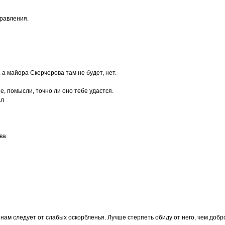
правления.
, а майора Скерчерова там не будет, нет.
е, помысли, точно ли оно тебе удастся.
ал
ва.
 нам следует от слабых оскорбленья. Лучше стерпеть обиду от него, чем доб