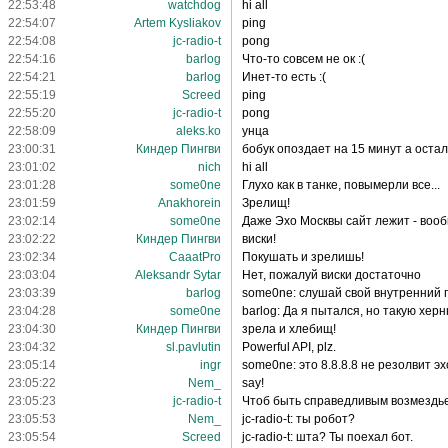
22:53:48
watchdog
hi all
22:54:07
Artem Kysliakov
ping
22:54:08
jc-radio-t
pong
22:54:16
barlog
Что-то совсем не ок :(
22:54:21
barlog
Инет-то есть :(
22:55:19
Screed
ping
22:55:20
jc-radio-t
pong
22:58:09
aleks.ko
унца
23:00:31
Киндер Пингви
бобук опоздает на 15 минут а оста
23:01:02
nich
hi all
23:01:28
some0ne
Глухо как в танке, повымерли все...
23:01:59
Anakhorein
Зрелищ!
23:02:14
some0ne
Даже Эхо Москвы сайт лежит - вооб
23:02:22
Киндер Пингви
виски!
23:02:34
CaaatPro
Покушать и зрелишь!
23:03:04
Aleksandr Sytar
Нет, пожалуй виски достаточно
23:03:39
barlog
some0ne: слушай свой внутренний 
23:04:28
some0ne
barlog: Да я пытался, но такую херн
23:04:30
Киндер Пингви
зрела и хлебищ!
23:04:32
sl.pavlutin
Powerful API, plz.
23:05:14
ingr
some0ne: это 8.8.8.8 не резолвит эхо
23:05:22
Nem_
say!
23:05:23
jc-radio-t
Чтоб быть справедливым возмездье 
23:05:53
Nem_
jc-radio-t: ты робот?
23:05:54
Screed
jc-radio-t: шта? Ты поехал бот.