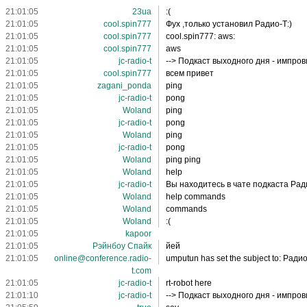
21:01:05
23ua
:(
21:01:05
cool.spin777
Фух ,только установил Радио-Т:)
21:01:05
cool.spin777
cool.spin777: aws:
21:01:05
cool.spin777
aws
21:01:05
jc-radio-t
--> Подкаст выходного дня - импро
21:01:05
cool.spin777
всем привет
21:01:05
zagani_ponda
ping
21:01:05
jc-radio-t
pong
21:01:05
Woland
ping
21:01:05
jc-radio-t
pong
21:01:05
Woland
ping
21:01:05
jc-radio-t
pong
21:01:05
Woland
ping ping
21:01:05
Woland
help
21:01:05
jc-radio-t
Вы находитесь в чате подкаста Рад
21:01:05
Woland
help commands
21:01:05
Woland
commands
21:01:05
Woland
:(
21:01:05
kapoor
21:01:05
Рэйнбоу Спайк
йей
21:01:05
online@conference.radio-
umputun has set the subject to: Ради
t.com
21:01:05
jc-radio-t
rt-robot here
21:01:10
jc-radio-t
--> Подкаст выходного дня - импро