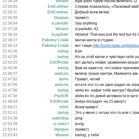
22:26:18
Woland
еще рано такую песню включать :D
22:28:05
EvilСаrtmаn
Сперва показалось, «Ласковый май»
22:28:11
EvilСаrtmаn
Добрый всем вечер.
22:30:39
Stampas
привет)
22:36:04
sl.pavlutin
Say anything
22:37:28
Woland
sl.pavlutin, 42
22:38:16
sl.pavlutin
Woland: That was just the test but 42 is
22:39:27
Рэйнбоу Спайк
матан-капчу в студию
22:40:14
Рэйнбоу Спайк
вот такую
http://comicslate.org/lib/plug
22:41:50
barlog
Бля
22:42:05
barlog
Из-за этой капчи я чувствую себя 
22:43:25
EXORciste
вот делать нефиг, уравнения решат
22:44:36
barlog
Вам не кажется, что новое приложе
22:46:37
aleks.ko
включу лучше кантри. Маякните как
22:47:02
domo
Привет, чатик!
22:47:05
aleks.ko
кстати что-то ни одно радио не игр
22:47:06
barlog
aleks.ko: нафиг тебе кантри? Вруба
22:47:30
PsyXOR
aleks.ko по дикой активности в чате
22:48:54
EXORciste
бобук опоздает на 15 минут)
22:49:21
m0n0
Всем привет!
22:52:41
barlog
Это у меня с сетью что-то или с тр
22:53:38
watchdog
ping
22:53:39
jc-radio-t
pong
22:53:41
Stampas
привет)
22:53:43
Woland
barlog, у тебя