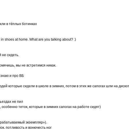
ухли в тёплых ботинках
in shoes at home. What are you talking about? :)
 не сидеть.
 хомячишь, мы не встретимся никак.
е знаю и про ВБ
дей которые сидели в школе в зимних, потом в этих же сапогах шли на дискот
дъездах не пил
 особенно теток, которые в зимних сапогах на работе сидят)
обрабатываемый экземпляр»).
ок, потливость и вонючесть ног