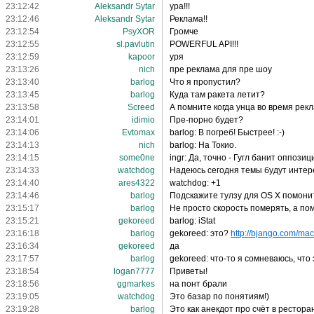
23:12:42
Aleksandr Sytar
ура!!!
23:12:46
Aleksandr Sytar
Реклама!!
23:12:54
PsyXOR
Громче
23:12:55
sl.pavlutin
POWERFUL API!!!
23:12:59
kapoor
уря
23:13:26
nich
пре реклама для пре шоу
23:13:40
barlog
Что я пропустил?
23:13:45
barlog
Куда там ракета летит?
23:13:58
Screed
А помните когда унца во время рек
23:14:01
idimio
Пре-порно будет?
23:14:06
Еvtomax
barlog: В погреб! Быстрее! :-)
23:14:13
nich
barlog: На Токио.
23:14:15
some0ne
ingr: Да, точно - Гугл банит оппози
23:14:33
watchdog
Надеюсь сегодня темы будут интере
23:14:40
ares4322
watchdog: +1
23:14:46
barlog
Подскажите тулзу для OS X помонит
23:15:17
barlog
Не просто скорость померять, а по
23:15:21
gekoreed
barlog: iStat
23:16:18
barlog
gekoreed: это?
http://bjango.com/mac
23:16:34
gekoreed
да
23:17:57
barlog
gekoreed: что-то я сомневаюсь, что 
23:18:54
logan7777
Приветы!
23:18:56
ggmarkes
на понт брали
23:19:05
watchdog
Это базар по понятиям!)
23:19:28
barlog
Это как анекдот про счёт в рестора