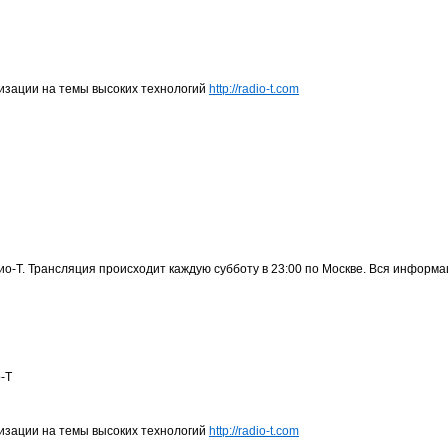
визации на темы высоких технологий
http://radio-t.com
ио-Т. Трансляция происходит каждую субботу в 23:00 по Москве. Вся информа
о-Т
визации на темы высоких технологий
http://radio-t.com