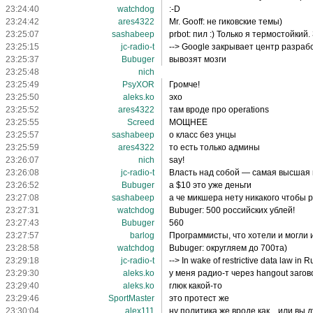
23:24:40
watchdog
:-D
23:24:42
ares4322
Mr. Gooff: не гиковские темы)
23:25:07
sashabeep
prbot: пил :) Только я термостойкий
23:25:15
jc-radio-t
--> Google закрывает центр разраб
23:25:37
Bubuger
вывозят мозги
23:25:48
nich
23:25:49
PsyXOR
Громче!
23:25:50
aleks.ko
эхо
23:25:52
ares4322
там вроде про operations
23:25:55
Screed
МОЩНЕЕ
23:25:57
sashabeep
о класс без унцы
23:25:59
ares4322
то есть только админы
23:26:07
nich
say!
23:26:08
jc-radio-t
Власть над собой — самая высшая 
23:26:52
Bubuger
а $10 это уже деньги
23:27:08
sashabeep
а че микшера нету никакого чтобы р
23:27:31
watchdog
Bubuger: 500 российских ублей!
23:27:43
Bubuger
560
23:27:57
barlog
Программисты, что хотели и могли 
23:28:58
watchdog
Bubuger: округляем до 700та)
23:29:18
jc-radio-t
--> In wake of restrictive data law in 
23:29:30
aleks.ko
у меня радио-т через hangout заго
23:29:40
aleks.ko
глюк какой-то
23:29:46
SportMaster
это протест же
23:30:04
alex111
ну политика же вроде как... или вы 