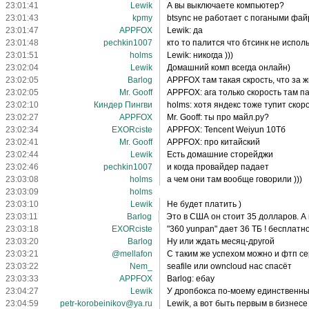
23:01:41
Lewik
А вы выключаете компьютер?
23:01:43
kpmy
btsync не работает с погаными фай
23:01:47
APPFOX
Lewik: да
23:01:48
pechkin1007
кто то палится что бтсинк не испол
23:01:51
holms
Lewik: никогда )))
23:02:04
Lewik
Домашний комп всегда онлайн)
23:02:05
Barlog
APPFOX там такая скрость, что за ж
23:02:05
Mr. Gooff
APPFOX: ага только скорость там п
23:02:10
Киндер Пингви
holms: хотя яндекс тоже тупит ско
23:02:27
APPFOX
Mr. Gooff: ты про майл.ру?
23:02:34
EXORciste
APPFOX: Tencent Weiyun 10Тб
23:02:41
Mr. Gooff
APPFOX: про китайский
23:02:44
Lewik
Есть домашние сторейджи
23:02:46
pechkin1007
и когда провайдер падает
23:03:08
holms
а чем они там вообще говорили )))
23:03:09
holms
23:03:10
Lewik
Не будет платить )
23:03:11
Barlog
Это в США он стоит 35 долларов. А
23:03:18
EXORciste
"360 yunpan" дает 36 ТБ ! бесплатно
23:03:20
Barlog
Ну или ждать месяц-другой
23:03:21
@mellafon
С таким же успехом можно и фтп с
23:03:22
Nem_
seafile или owncloud нас спасёт
23:03:33
APPFOX
Barlog: ебау
23:04:27
Lewik
У дропбокса по-моему единственный
23:04:59
petr-korobeinikov@ya.ru
Lewik, а вот быть первым в бизнесе