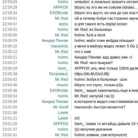
22:59:29
holms
umputun: а локально хранить нетре
22:59:29
APPFOX
btsync ну это же не совсем облако...
22:59:34
EXORciste
btsync это круто, но они до сих по
22:59:41
Mr. Red
ой а почему бобук так странно звуч
22:59:47
kpmy
а для такого есть digital ocean
22:59:52
holms
Mr. Red: из бальницы
23:00:06
Mr. Red
holms: fuck a duck
23:00:09
Киндер Пингви
holms: майл тоже вебдав обещает
23:00:10
macwords
у меня в майлру видео лежит 5 Gb
23:00:12
Mr. Red
что с ним
23:00:21
holms
Киндер Пингви: жду давно уже =)
23:00:27
holms
Mr. Red: чего быкуем?
23:00:28
Nem_
APPFOX: ага, мне только 100гб дал
23:00:38
Петрович1
https://db.tt/UGxVJt8j
23:00:42
Mr. Red
holms: бобук в больнице - шок
23:00:46
chazer
btsync это rsync, только p2p.
23:00:46
EXORciste
Nem_: акция закончилась еще в ян
23:00:54
holms
Mr. Red: непугай так )))
23:00:56
Киндер Пингви
в интернете видел счастливчиков к
23:01:00
Mr. Gooff
macwords: быстро качается?
23:01:06
Lewik
23:01:21
Lewik
оО
23:01:26
APPFOX
Nem_: какие то китайцы давали 10 т
23:01:37
holms
)))) могучим ураганом
23:01:41
Mr. Red
holms: извини, сам испугался)