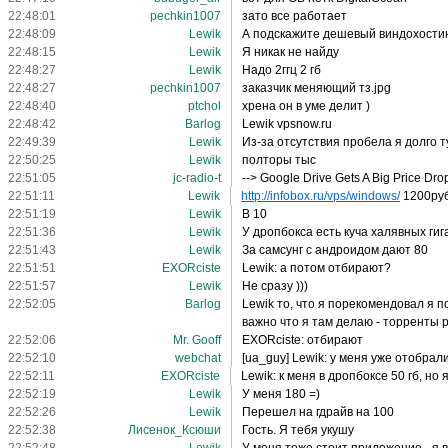
22:48:01
pechkin1007
зато все работает
22:48:09
Lewik
А подскажите дешевый виндохости
22:48:15
Lewik
Я никак не найду
22:48:27
Lewik
Надо 2ггц 2 гб
22:48:27
pechkin1007
заказчик меняющий тз.jpg
22:48:40
ptchol
хрена он в уме делит )
22:48:42
Barlog
Lewik vpsnow.ru
22:49:39
Lewik
Из-за отсутствия пробела я долго 
22:50:25
Lewik
полторы тыс
22:51:05
jc-radio-t
--> Google Drive Gets A Big Price D
22:51:11
Lewik
http://infobox.ru/vps/windows/
1200руб
22:51:19
Lewik
В 10
22:51:36
Lewik
У дропбокса есть куча халявных гиг
22:51:43
Lewik
За самсунг с андроидом дают 80
22:51:51
EXORciste
Lewik: а потом отбирают?
22:51:57
Lewik
Не сразу )))
22:52:05
Barlog
Lewik то, что я порекомендовал я п
важно что я там делаю - торренты 
22:52:06
Mr. Gooff
EXORciste: отбирают
22:52:10
webchat
[ua_guy] Lewik: у меня уже отобрал
22:52:11
EXORciste
Lewik: к меня в дропбоксе 50 гб, но
22:52:19
Lewik
У меня 180 =)
22:52:26
Lewik
Перешел на гдрайв на 100
22:52:38
Лисенок_Ксюши
Гость. Я тебя укушу