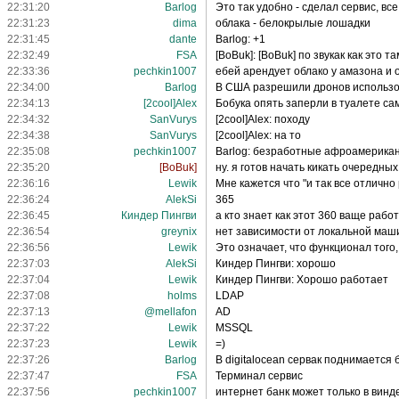
22:31:20
Barlog
Это так удобно - сделал сервис, вс
22:31:23
dima
облака - белокрылые лошадки
22:31:45
dante
Barlog: +1
22:32:49
FSA
[BoBuk]: [BoBuk] по звукак как это т
22:33:36
pechkin1007
ебей арендует облако у амазона и 
22:34:00
Barlog
В США разрешили дронов использова
22:34:13
[2cool]Alex
Бобука опять заперли в туалете са
22:34:32
SanVurys
[2cool]Alex: походу
22:34:38
SanVurys
[2cool]Alex: на то
22:35:08
pechkin1007
Barlog: безработные афроамерикан
22:35:20
[BoBuk]
ну. я готов начать кикать очередны
22:36:16
Lewik
Мне кажется что "и так все отлично 
22:36:24
AlekSi
365
22:36:45
Киндер Пингви
а кто знает как этот 360 ваще рабо
22:36:54
greynix
нет зависимости от локальной ма
22:36:56
Lewik
Это означает, что функционал того
22:37:03
AlekSi
Киндер Пингви: хорошо
22:37:04
Lewik
Киндер Пингви: Хорошо работает
22:37:08
holms
LDAP
22:37:13
@mellafon
AD
22:37:22
Lewik
MSSQL
22:37:23
Lewik
=)
22:37:26
Barlog
В digitalocean сервак поднимается б
22:37:47
FSA
Терминал сервис
22:37:56
pechkin1007
интернет банк может только в винд