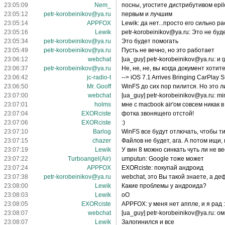
23:05:09
Nem_
посны, угостите дистрибутивом epilog
23:05:12
petr-korobeinikov@ya.ru
первым и лучшим
23:05:14
APPFOX
Lewik: да нет...просто его сильно р
23:05:16
Lewik
petr-korobeinikov@ya.ru: Это не буд
23:05:34
petr-korobeinikov@ya.ru
Это будет помогать
23:05:49
petr-korobeinikov@ya.ru
Пусть не вечно, но это работает
23:06:12
webchat
[ua_guy] petr-korobeinikov@ya.ru: 
23:06:37
petr-korobeinikov@ya.ru
Не, не, не, вы когда документ хоти
23:06:42
jc-radio-t
--> iOS 7.1 Arrives Bringing CarPlay
23:06:50
Mr. Gooff
WinFS до сих пор пилится. Но это 
23:07:00
webchat
[ua_guy] petr-korobeinikov@ya.ru: min
23:07:01
holms
мне с macbook air'ом совсем никак 
23:07:04
EXORciste
фотка звонящего отстой!
23:07:06
EXORciste
:)
23:07:10
Barlog
WinFS все будут отлючать, чтобы 
23:07:15
chazer
Файлов не будет, ага. А потом ищи,
23:07:19
Lewik
У вин 8 можно синкать чуть ли не в
23:07:22
Turboangel(Air)
umputun: Google тоже может
23:07:24
APPFOX
EXORciste: покупай андроид
23:07:38
petr-korobeinikov@ya.ru
webchat, это Вы такой знаете, а деф
23:08:00
Lewik
Какие проблемы у андроида?
23:08:03
Lewik
оО
23:08:05
EXORciste
APPFOX: у меня нет аппле, и я рад
23:08:07
webchat
[ua_guy] petr-korobeinikov@ya.ru: ом
23:08:07
Lewik
Залогинился и все