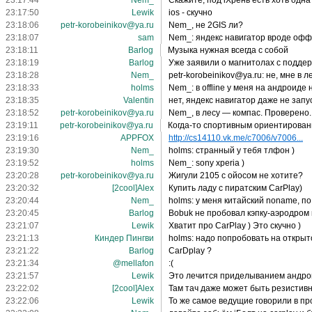
23:17:44
Nem_
Скажите, под iХрень есть хоть од
23:17:50
Lewik
ios - скучно
23:18:06
petr-korobeinikov@ya.ru
Nem_, не 2GIS ли?
23:18:07
sam
Nem_: яндекс навигатор вроде оф
23:18:11
Barlog
Музыка нужная всегда с собой
23:18:19
Barlog
Уже заявили о магнитолах с подде
23:18:28
Nem_
petr-korobeinikov@ya.ru: не, мне в 
23:18:33
holms
Nem_: в offline у меня на андроиде
23:18:35
Valentin
нет, яндекс навигатор даже не зап
23:18:52
petr-korobeinikov@ya.ru
Nem_, в лесу — компас. Проверено.
23:19:11
petr-korobeinikov@ya.ru
Когда-то спортивным ориентирова
23:19:16
APPFOX
http://cs14110.vk.me/c7006/v7006...
23:19:30
Nem_
holms: странный у тебя тлфон )
23:19:52
holms
Nem_: sony xperia )
23:20:28
petr-korobeinikov@ya.ru
Жигули 2105 с ойосом не хотите?
23:20:32
[2cool]Alex
Купить ладу с пиратским CarPlay)
23:20:44
Nem_
holms: у меня китайский noname, по
23:20:45
Barlog
Bobuk не пробовал кэпку-аэродром 
23:21:07
Lewik
Хватит про CarPlay ) Это скучно )
23:21:13
Киндер Пингви
holms: надо попробовать на открыт
23:21:22
Barlog
CarDplay ?
23:21:34
@mellafon
:(
23:21:57
Lewik
Это лечится приделыванием андро
23:22:02
[2cool]Alex
Там тач даже может быть резистив
23:22:06
Lewik
То же самое ведущие говорили в пр