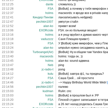
22:12:25
EXORciste
holms: фРанцузкий)
22:12:25
dante
сломалось ))
22:12:28
FSA
[BoBuk]: а почему у тебя микрофон
22:12:37
holms
macwords: я вроде все в private нап
22:12:41
Киндер Пингви
ланзаписывать небдем))
22:12:47
pechkin1007
умпутун стайл
22:12:52
alan-ko
привет всем!
22:13:06
EXORciste
FSA: он из больнице вещает
22:13:16
holms
а я унцу врубил и думаю какого чер
22:13:18
vaduzzzz
Саня Плющев привет)
22:13:24
FSA
У [BoBuk] хуже микрофон, чем у Плю
22:13:24
alan-ko
umputun нужно сисадмина нанять дл
22:13:30
Turboangel(Air)
[BoBuk]: Ну в общем там Yandex бр
22:13:40
macwords
holms: тогда ок.. ))
22:13:45
holms
alan-ko: sound-админа
22:13:47
Neb
ping
22:13:48
jc-radio-t
pong
22:14:12
kutu
[BoBuk]: завтра ф1, ты придешь?
22:14:27
FSA
Саша Грей.... ой простите
22:14:46
jc-radio-t
--> Happy Birthday World Wide Web!
22:14:56
pechkin1007
палево
22:15:03
kudman
Rulin: спс
22:15:03
holms
[BoBuk]: в прошлом был я :PP
22:15:20
FSA
Плохой студент записывает в тетра
22:15:24
EXORciste
а 26 лет назад родилась Сашка Гре