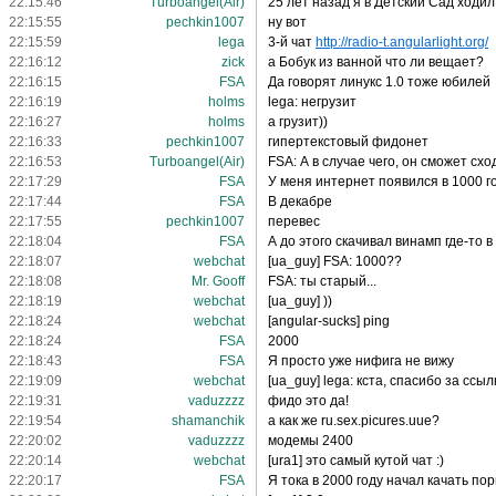
22:15:46
Turboangel(Air)
25 лет назад я в Детский Сад ходил.
22:15:55
pechkin1007
ну вот
22:15:59
lega
3-й чат
http://radio-t.angularlight.org/
22:16:12
zick
а Бобук из ванной что ли вещает?
22:16:15
FSA
Да говорят линукс 1.0 тоже юбилей
22:16:19
holms
lega: негрузит
22:16:27
holms
а грузит))
22:16:33
pechkin1007
гипертекстовый фидонет
22:16:53
Turboangel(Air)
FSA: А в случае чего, он сможет сх
22:17:29
FSA
У меня интернет появился в 1000 г
22:17:44
FSA
В декабре
22:17:55
pechkin1007
перевес
22:18:04
FSA
А до этого скачивал винамп где-то в 
22:18:07
webchat
[ua_guy] FSA: 1000??
22:18:08
Mr. Gooff
FSA: ты старый...
22:18:19
webchat
[ua_guy] ))
22:18:24
webchat
[angular-sucks] ping
22:18:24
FSA
2000
22:18:43
FSA
Я просто уже нифига не вижу
22:19:09
webchat
[ua_guy] lega: кста, спасибо за ссыл
22:19:31
vaduzzzz
фидо это да!
22:19:54
shamanchik
а как же ru.sex.picures.uue?
22:20:02
vaduzzzz
модемы 2400
22:20:14
webchat
[ura1] это самый кутой чат :)
22:20:17
FSA
Я тока в 2000 году начал качать по