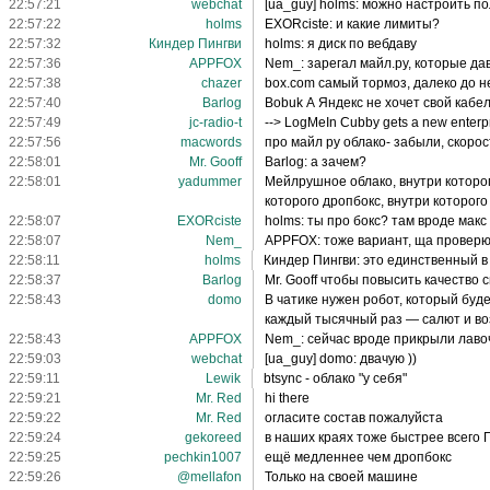
22:57:21
webchat
[ua_guy] holms: можно настроить п
22:57:22
holms
EXORciste: и какие лимиты?
22:57:32
Киндер Пингви
holms: я диск по вебдаву
22:57:36
APPFOX
Nem_: зарегал майл.ру, которые дав
22:57:38
chazer
box.com самый тормоз, далеко до нег
22:57:40
Barlog
Bobuk А Яндекс не хочет свой кабел
22:57:49
jc-radio-t
--> LogMeIn Cubby gets a new enterpr
22:57:56
macwords
про майл ру облако- забыли, скорос
22:58:01
Mr. Gooff
Barlog: а зачем?
22:58:01
yadummer
Мейлрушное облако, внутри которог
которого дропбокс, внутри которого
22:58:07
EXORciste
holms: ты про бокс? там вроде мак
22:58:07
Nem_
APPFOX: тоже вариант, ща провер
22:58:11
holms
Киндер Пингви: это единственный в
22:58:37
Barlog
Mr. Gooff чтобы повысить качество 
22:58:43
domo
В чатике нужен робот, который буд
каждый тысячный раз — салют и в
22:58:43
APPFOX
Nem_: сейчас вроде прикрыли лавочк
22:59:03
webchat
[ua_guy] domo: двачую ))
22:59:11
Lewik
btsync - облако "у себя"
22:59:21
Mr. Red
hi there
22:59:22
Mr. Red
огласите состав пожалуйста
22:59:24
gekoreed
в наших краях тоже быстрее всего 
22:59:25
pechkin1007
ещё медленнее чем дропбокс
22:59:26
@mellafon
Только на своей машине