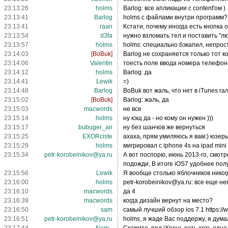
23:13:26
holms
Barlog: все апликации с content'ом )
23:13:41
Barlog
holms с файлами внутри программ?
23:13:41
raan
Кстати, почему иногда есть кнопка 
23:13:54
d3fa
нужно взломать тел и поставить "лю
23:13:57
holms
holms: специально бэкапил, непро
23:14:03
[BoBuk]
Barlog не сохраняется только тот к
23:14:06
Valentin
тоесть поле ввода номера телефона
23:14:12
holms
Barlog: да
23:14:41
Lewik
=)
23:14:48
Barlog
BoBuk вот жаль, что нет в iTunes га
23:15:02
[BoBuk]
Barlog: жаль, да
23:15:03
macwords
не все
23:15:14
holms
ну кэщ да - но кому он нужен )))
23:15:17
bubuger_air
ну без шанчов же вернуться
23:15:25
EXORciste
ахаха, прям умиляюсь я вам:) юзер
23:15:29
holms
мигрировал с iphone 4s на ipad mini
23:15:34
petr-korobeinikov@ya.ru
А вот поспорю, июнь 2013-го, смот
подожди, В итоге iOS7 удобнее полу
23:15:56
Lewik
Я вообще столько яблочников никог
23:16:00
holms
petr-korobeinikov@ya.ru: все еще не
23:16:10
macwords
да 4
23:16:39
macwords
когда дизайн вернут на место?
23:16:50
sam
самый лучший обзор ios 7.1 https
23:16:51
petr-korobeinikov@ya.ru
holms, я жаде Вас поддержу, я дума