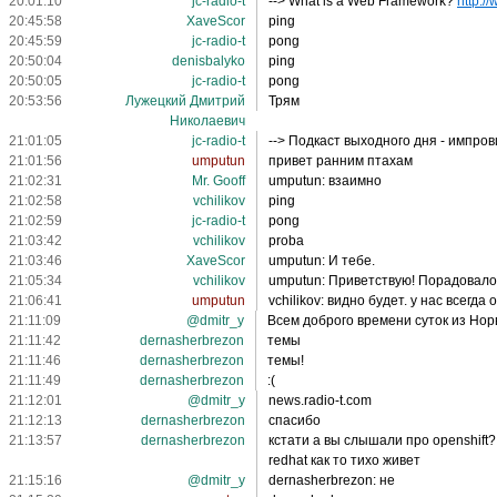
20:01:10
jc-radio-t
--> What is a Web Framework?
http:/
20:45:58
XaveScor
ping
20:45:59
jc-radio-t
pong
20:50:04
denisbalyko
ping
20:50:05
jc-radio-t
pong
20:53:56
Лужецкий Дмитрий
Трям
Николаевич
21:01:05
jc-radio-t
--> Подкаст выходного дня - импро
21:01:56
umputun
привет ранним птахам
21:02:31
Mr. Gooff
umputun: взаимно
21:02:58
vchilikov
ping
21:02:59
jc-radio-t
pong
21:03:42
vchilikov
proba
21:03:46
XaveScor
umputun: И тебе.
21:05:34
vchilikov
umputun: Приветствую! Порадовало
21:06:41
umputun
vchilikov: видно будет. у нас всегда
21:11:09
@dmitr_y
Всем доброго времени суток из Нор
21:11:42
dernasherbrezon
темы
21:11:46
dernasherbrezon
темы!
21:11:49
dernasherbrezon
:(
21:12:01
@dmitr_y
news.radio-t.com
21:12:13
dernasherbrezon
спасибо
21:13:57
dernasherbrezon
кстати а вы слышали про openshift? 
redhat как то тихо живет
21:15:16
@dmitr_y
dernasherbrezon: не