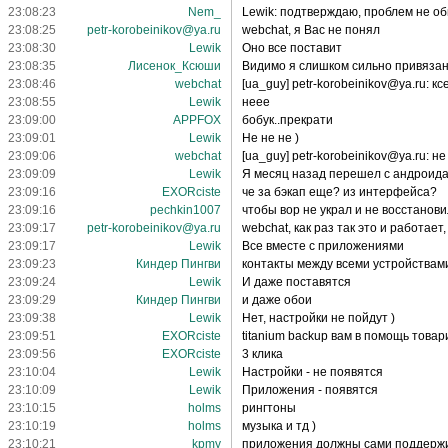
23:08:23
Nem_
Lewik: подтверждаю, проблем не о
23:08:25
petr-korobeinikov@ya.ru
webchat, я Вас не понял
23:08:30
Lewik
Оно все поставит
23:08:35
Лисенок_Ксюши
Видимо я слишком сильно привязан 
23:08:46
webchat
[ua_guy] petr-korobeinikov@ya.ru: к
23:08:55
Lewik
неее
23:09:00
APPFOX
бобук..прекрати
23:09:01
Lewik
Не не не )
23:09:06
webchat
[ua_guy] petr-korobeinikov@ya.ru: 
23:09:09
Lewik
Я месяц назад перешел с андроида
23:09:16
EXORciste
че за бэкап еще? из интерфейса?
23:09:16
pechkin1007
чтобы вор не украл и не восстанови
23:09:17
petr-korobeinikov@ya.ru
webchat, как раз так это и работает
23:09:17
Lewik
Все вместе с приложениями
23:09:23
Киндер Пингви
контакты между всеми устройствам
23:09:24
Lewik
И даже поставятся
23:09:29
Киндер Пингви
и даже обои
23:09:38
Lewik
Нет, настройки не пойдут )
23:09:51
EXORciste
titanium backup вам в помощь това
23:09:56
EXORciste
3 клика
23:10:04
Lewik
Настройки - не появятся
23:10:09
Lewik
Приложения - появятся
23:10:15
holms
рингтоны
23:10:19
holms
музыка и тд )
23:10:21
kpmy
приложения должны сами поддерж