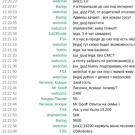
22:20:23
webchat
[ura1] 3,0
22:20:47
Barlog
А в Норильске до сих пор интернет 
22:20:53
webchat
[ua_guy] FSA: от родителей отселил
22:20:54
Barlog
Админы качают - все юзеры сосут
22:20:55
webchat
[ua_guy] простите
22:20:56
vaduzzzz
shamanchik: аааа точно!!!
22:20:59
EXORciste
lega: 3-й чат шикарен)
22:21:13
FSA
А у нас в городе до сих пор есть л
22:21:14
webchat
[lega] тут скоро будет возможность
22:21:19
holms
lega: на чем backend
22:21:23
webchat
[ua_guy] lega: без СМС?
22:21:28
vaduzzzz
а почту забрать по расписанию))) у
22:21:38
webchat
[ua_guy] holms: подозреваю, что вс
22:21:50
FSA
webchat: я до сих пор с мамой живу
22:22:02
webchat
[lega] python + gevent + websocket
22:22:03
Лисенок_Ксюши
Злой гость
22:22:36
Mr. Gooff
Лисенок_Ксюши: почему?
22:22:42
vaduzzzz
2400
22:22:45
Киндер Пингви
56
22:22:46
Лисенок_Ксюши
Mr. Gooff: Опыты на семье )
22:22:52
FSA
Ага, у нас было 19,200
22:22:53
shamanchik
56K
22:22:53
Barlog
9600
22:22:58
webchat
[ura1] 19200 нармуль мона песенки к
22:23:08
FSA
USRobotics