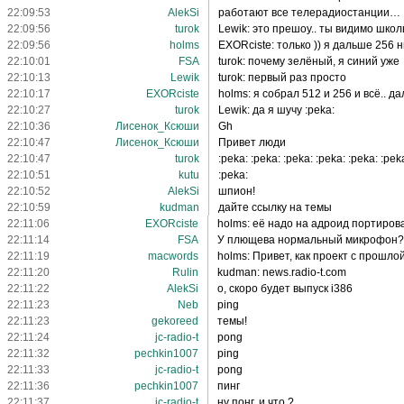
22:09:53
AlekSi
работают все телерадиостанции…
22:09:56
turok
Lewik: это прешоу.. ты видимо школ
22:09:56
holms
EXORciste: только )) я дальше 256 н
22:10:01
FSA
turok: почему зелёный, я синий уже
22:10:13
Lewik
turok: первый раз просто
22:10:17
EXORciste
holms: я собрал 512 и 256 и всё.. д
22:10:27
turok
Lewik: да я шучу :peka:
22:10:36
Лисенок_Ксюши
Gh
22:10:47
Лисенок_Ксюши
Привет люди
22:10:47
turok
:peka: :peka: :peka: :peka: :peka: :pek
22:10:51
kutu
:peka:
22:10:52
AlekSi
шпион!
22:10:59
kudman
дайте ссылку на темы
22:11:06
EXORciste
holms: её надо на адроид портирова
22:11:14
FSA
У плющева нормальный микрофон
22:11:19
macwords
holms: Привет, как проект с прошл
22:11:20
Rulin
kudman: news.radio-t.com
22:11:22
AlekSi
о, скоро будет выпуск i386
22:11:23
Neb
ping
22:11:23
gekoreed
темы!
22:11:24
jc-radio-t
pong
22:11:32
pechkin1007
ping
22:11:33
jc-radio-t
pong
22:11:36
pechkin1007
пинг
22:11:37
jc-radio-t
ну понг, и что ?