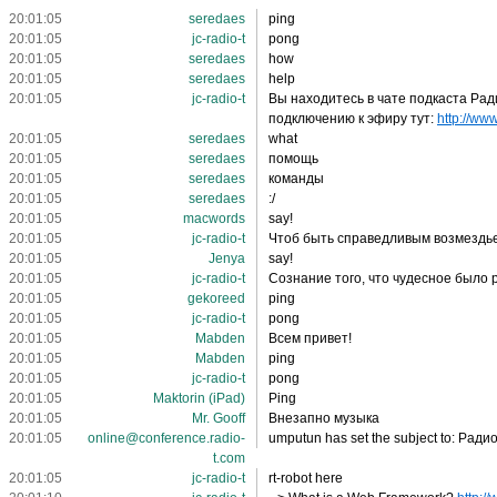
20:01:05
seredaes
ping
20:01:05
jc-radio-t
pong
20:01:05
seredaes
how
20:01:05
seredaes
help
20:01:05
jc-radio-t
Вы находитесь в чате подкаста Рад
подключению к эфиру тут:
http://www
20:01:05
seredaes
what
20:01:05
seredaes
помощь
20:01:05
seredaes
команды
20:01:05
seredaes
:/
20:01:05
macwords
say!
20:01:05
jc-radio-t
Чтоб быть справедливым возмездье 
20:01:05
Jenya
say!
20:01:05
jc-radio-t
Сознание того, что чудесное было 
20:01:05
gekoreed
ping
20:01:05
jc-radio-t
pong
20:01:05
Mabden
Всем привет!
20:01:05
Mabden
ping
20:01:05
jc-radio-t
pong
20:01:05
Maktorin (iPad)
Ping
20:01:05
Mr. Gooff
Внезапно музыка
20:01:05
online@conference.radio-
umputun has set the subject to: Ради
t.com
20:01:05
jc-radio-t
rt-robot here