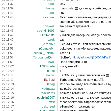
22:11:37
turok
!say
22:11:39
holms
macwords: ))) да там для себя же, р
22:11:42
turok
say!
22:11:43
jc-radio-t
Лжет непростительно, кто уверяет,
вполне убежден, что имя его остан
22:11:44
noisywiz
так рано стартуем оО
22:11:45
pechkin1007
!start
22:11:47
EXORciste
у Плющева наверное макбук просто
22:11:47
turok
say!
22:11:49
jc-radio-t
Сигнал к атаке - три зеленых свистк
22:11:53
p1gmale0n
gekoreed: спасибо за совет.. нашелс
22:11:53
Лисенок_Ксюши
Успел )
22:11:57
Turboangel(Air)
[BoBuk]:
http://yadi.sk/d/ij7DXVUrKar
22:11:59
Lewik
Надо сисадмина )))
22:12:02
EXORciste
сисадмина!!!
22:12:04
dante
x)
22:12:11
holms
EXORciste: у тебя литовский ник )))
22:12:11
[BoBuk]
Turboangel(Air): не могу, на LTE
22:12:13
Barlog
Изолентой надо всё крепить и не б
22:12:14
vaduzzzz
да работает все
22:12:15
macwords
holms: я кстати не знал что хэнгаут
22:12:16
pechkin1007
так уже есть сван только рон как в
22:12:16
Lewik
У вас электроны в проводах застря
22:12:17
gekoreed
p1gmale0n: пожалуйста)