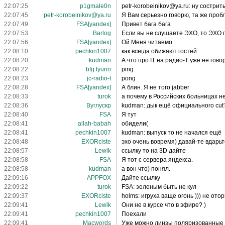
22:07:25
p1gmale0n
petr-korobeinikov@ya.ru: ну сострит
22:07:45
petr-korobeinikov@ya.ru
Я Вам серьезно говорю, та же проб
22:07:49
FSA[yandex]
Привет бага бага
22:07:53
Barlog
Если вы не слушаете ЭХО, то ЭХО п
22:07:56
FSA[yandex]
Ой Меня читаемо
22:08:10
pechkin1007
как всегда обижают гостей
22:08:20
kudman
А что про IT на радио-Т уже не гово
22:08:22
bfg.tyurin
ping
22:08:23
jc-radio-t
pong
22:08:28
FSA[yandex]
А блин. Я не того jabber
22:08:33
turok
а почему в Российских больницах н
22:08:36
Вуглускр
kudman: дык ещё официального cut'
22:08:40
FSA
Я тут
22:08:41
allah-babah
обидели(
22:08:41
pechkin1007
kudman: выпуск то не начался ещё
22:08:48
EXORciste
эхо очень вовремя) давай-те вдарь
22:08:57
Lewik
ссылку то на 3D дайте
22:08:58
FSA
Я тот с сервера яндекса.
22:08:58
kudman
а вон что) понял.
22:09:16
APPFOX
Дайте ссылку
22:09:22
turok
FSA: зеленым быть не кул
22:09:37
EXORciste
holms: игруха ваще огонь ))) не ото
22:09:41
Lewik
Они не в курсе что в эфире? )
22:09:41
pechkin1007
Поехали
22:09:41
Macwords
Уже можно линзы поляризованные 