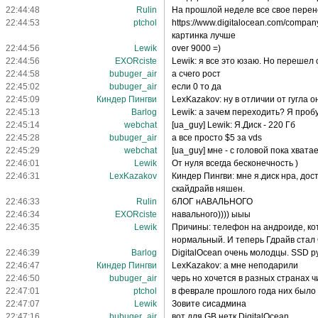
22:44:48
Rulin
На прошлой неделе все свое перен
22:44:53
ptchol
https://www.digitalocean.com/company
картинка лучше
22:44:56
Lewik
over 9000 =)
22:44:56
EXORciste
Lewik: я все это юзаю. Но перешел о
22:44:58
bubuger_air
а счего рост
22:45:02
bubuger_air
если 0 то да
22:45:09
Киндер Пингви
LexKazakov: ну в отличии от гугла 
22:45:13
Barlog
Lewik: а зачем переходить? Я проб
22:45:14
webchat
[ua_guy] Lewik: Я.Диск - 220 Гб
22:45:28
bubuger_air
а все просто $5 за vds
22:45:29
webchat
[ua_guy] мне - с головой пока хвата
22:46:01
Lewik
От нуля всегда бесконечность )
22:46:31
LexKazakov
Киндер Пингви: мне я.диск нра, дос
скайдрайв няшен.
22:46:33
Rulin
бЛОГ нАВАЛЬНОГО
22:46:34
EXORciste
навального)))) ыыы
22:46:35
Lewik
Причины: телефон на андроиде, кот
нормальный. И теперь Гдрайв ста
22:46:39
Barlog
DigitalOcean очень молодцы. SSD ру
22:46:47
Киндер Пингви
LexKazakov: а мне неподарили
22:46:50
bubuger_air
черь но хочется в разных странах ч
22:47:01
ptchol
в феврале прошлого года них было 
22:47:07
Lewik
Зовите сисадмина
22:47:16
bubuger_air
вот для GB нетк DigitalOcean