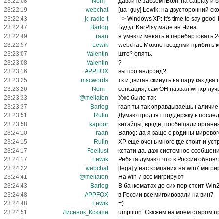
23:22:08
Nem_
давайте забьём iБолт на carplay и
23:22:19
webchat
[ua_guy] Lewik: на двусторонний ск
23:22:43
jc-radio-t
--> Windows XP: It's time to say good
23:22:47
Barlog
Будут KarPlay маде ин Чина
23:22:49
raan
я умею и менять и перебартовать 
23:22:57
Lewik
webchat: Можно гвоздями прибить к
23:23:07
Valentin
што? опять.
23:23:08
Valentin
?
23:23:16
APPFOX
вы про андроид?
23:23:25
macwords
тк и двиган скинуть на пару как два
23:23:26
Nem_
сенсация, сам ОН назвал winxp лу
23:23:33
@mellafon
Уже было так
23:23:37
Barlog
raan ты так оправдываешь наличие 
23:23:51
Rulin
Думаю продлят поддержку в послед
23:23:58
kapoor
китайцы, вроде, пообещали органи
23:24:10
raan
Barlog: да я ваще с родины мирово
23:24:15
Rulin
XP еще очень много где стоит и уст
23:24:17
Feeljust
кстати да, даж системное сообщен
23:24:17
Lewik
Ребята думают что в России обнов
23:24:22
webchat
[lega] у нас компания на win7 мигри
23:24:41
@mellafon
На win 7 все мигрируют
23:24:43
Barlog
В банкоматах до сих пор стоит Win2
23:24:48
APPFOX
в России все мигрировали на вин7
23:24:48
Lewik
=)
23:24:51
Лисенок_Ксюши
umputun: Скажем на моем старом п