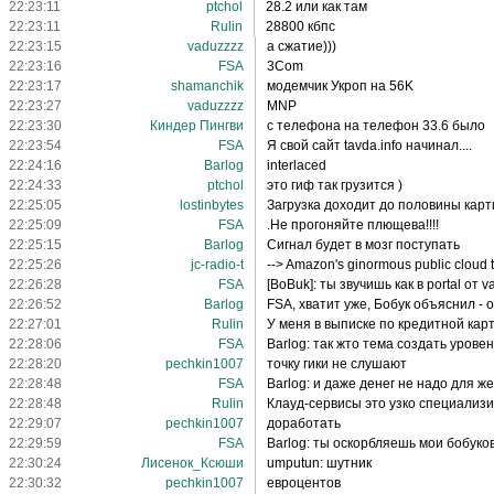
22:23:11
ptchol
28.2 или как там
22:23:11
Rulin
28800 кбпс
22:23:15
vaduzzzz
а сжатие)))
22:23:16
FSA
3Com
22:23:17
shamanchik
модемчик Укроп на 56K
22:23:27
vaduzzzz
MNP
22:23:30
Киндер Пингви
с телефона на телефон 33.6 было
22:23:54
FSA
Я свой сайт tavda.info начинал....
22:24:16
Barlog
interlaced
22:24:33
ptchol
это гиф так грузится )
22:25:05
lostinbytes
Загрузка доходит до половины карт
22:25:09
FSA
.Не прогоняйте плющева!!!!
22:25:15
Barlog
Сигнал будет в мозг поступать
22:25:26
jc-radio-t
--> Amazon's ginormous public cloud 
22:26:28
FSA
[BoBuk]: ты звучишь как в portal от v
22:26:52
Barlog
FSA, хватит уже, Бобук объяснил - 
22:27:01
Rulin
У меня в выписке по кредитной кар
22:28:06
FSA
Barlog: так жто тема создать уровен
22:28:20
pechkin1007
точку гики не слушают
22:28:48
FSA
Barlog: и даже денег не надо для ж
22:28:48
Rulin
Клауд-сервисы это узко специализ
22:29:07
pechkin1007
доработать
22:29:59
FSA
Barlog: ты оскорбляешь мои бобуко
22:30:24
Лисенок_Ксюши
umputun: шутник
22:30:32
pechkin1007
евроцентов