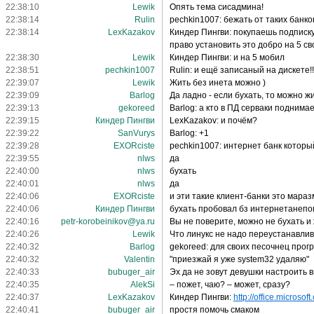
22:38:10
Lewik
Опять тема сисадмина!
22:38:14
Rulin
pechkin1007: бежать от таких банко
22:38:14
LexKazakov
Киндер Пингви: покупаешь подписк
право установить это добро на 5 с
22:38:30
Lewik
Киндер Пингви: и на 5 мобил
22:38:51
pechkin1007
Rulin: и ещё записаный на дискете!!
22:39:07
Lewik
Жить без инета можно )
22:39:09
Barlog
Да ладно - если бухать, то можно жи
22:39:13
gekoreed
Barlog: а кто в ПД серваки поднима
22:39:15
Киндер Пингви
LexKazakov: и почём?
22:39:22
SanVurys
Barlog: +1
22:39:28
EXORciste
pechkin1007: интернет банк который
22:39:55
nlws
да
22:40:00
nlws
бухать
22:40:01
nlws
да
22:40:06
EXORciste
и эти такие клиент-банки это мараз
22:40:06
Киндер Пингви
бухать пробовал бз интернетанепо
22:40:16
petr-korobeinikov@ya.ru
Вы не поверите, можно не бухать и 
22:40:26
Lewik
Что линукс не надо переустанавлив
22:40:32
Barlog
gekoreed: для своих песочнец прог
22:40:32
Valentin
"приезжай я уже system32 удаляю"
22:40:33
bubuger_air
Эх да не зовут девушки настроить 
22:40:35
AlekSi
– пожет, чаю? – может, сразу?
22:40:37
LexKazakov
Киндер Пингви:
http://office.microsoft.
22:40:41
bubuger_air
простя помочь смаком