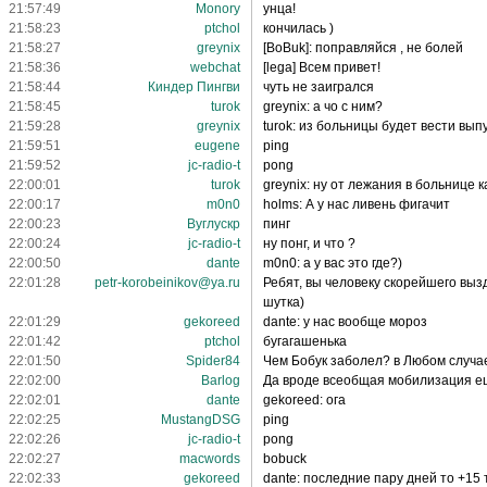
21:57:49
Monory
унца!
21:58:23
ptchol
кончилась )
21:58:27
greynix
[BoBuk]: поправляйся , не болей
21:58:36
webchat
[lega] Всем привет!
21:58:44
Киндер Пингви
чуть не заигрался
21:58:45
turok
greynix: а чо с ним?
21:59:28
greynix
turok: из больницы будет вести вып
21:59:51
eugene
ping
21:59:52
jc-radio-t
pong
22:00:01
turok
greynix: ну от лежания в больнице 
22:00:17
m0n0
holms: А у нас ливень фигачит
22:00:23
Вуглускр
пинг
22:00:24
jc-radio-t
ну понг, и что ?
22:00:50
dante
m0n0: а у вас это где?)
22:01:28
petr-korobeinikov@ya.ru
Ребят, вы человеку скорейшего выз
шутка)
22:01:29
gekoreed
dante: у нас вообще мороз
22:01:42
ptchol
бугагашенька
22:01:50
Spider84
Чем Бобук заболел? в Любом случа
22:02:00
Barlog
Да вроде всеобщая мобилизация ещ
22:02:01
dante
gekoreed: ога
22:02:25
MustangDSG
ping
22:02:26
jc-radio-t
pong
22:02:27
macwords
bobuck
22:02:33
gekoreed
dante: последние пару дней то +15 