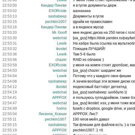
22:52:48
Lewik
У меня тоже стоит приложение - я в
22:53:00
Киндер Пингви
я в гугле документы держ
22:53:02
EXORciste
ааххахаха
22:53:13
sashabeep
Документы в гугле
22:53:15
pechkin1007
гдрайв не православен
22:53:16
Киндер Пингви
а в яндексе мусор
22:53:20
Mr. Gooff
мне яндекс.диска на 250 гигов с гол
22:53:30
webchat
[ua_guy] https://disk.yandex.ru/pay/ta
22:53:31
Lewik
На хабре была ссылка на мультио
22:53:32
ikostet
Плющев ЛУЧШИЙ!
22:53:36
Lewik
Там 5-6 было
22:53:46
chazer
RAID из облаков :)
22:53:59
EXORciste
у меня на компе стоит дропбокс, маил
22:54:03
webchat
[ua_guy] chazer: шардинг же
22:54:04
Lewik
Потому что у каждого свои фишки
22:54:08
sashabeep
А зачем вообще эти всякие диски с
22:54:12
ikostet
яндексовый баттхёрт детектед
22:54:19
webchat
[ua_guy] sashabeep: шоббуло ))
22:54:41
APPFOX
я пользуюсь гуглодрайвом..также б
22:54:47
webchat
[ua_guy] ikostet: нээ, у меня тоже в
22:54:49
holms
fusefs с dropbox, google drive, и yand
22:55:04
Лисенок_Ксюши
APPFOX: Лис?
22:55:11
pechkin1007
100 гигов мейл давал
22:55:15
sashabeep
Так флешки для файлов есть :) а та
22:55:19
APPFOX
pechkin1007: 1 тб