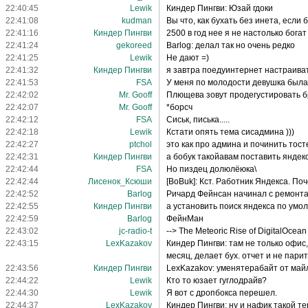
22:40:45
Lewik
Киндер Пингви: Юзай гдоки
22:41:08
kudman
Вы что, как бухать без инета, если 
22:41:16
Киндер Пингви
2500 в год нее я не настолько богат
22:41:24
gekoreed
Barlog: делал так но очень редко
22:41:25
Lewik
Не дают =)
22:41:32
Киндер Пингви
я завтра поедуинтернет настраива
22:41:53
FSA
У меня по молодости девушка была :
22:42:02
Mr. Gooff
Плющева зовут продегустировать б
22:42:07
Mr. Gooff
*борсч
22:42:12
FSA
Сиськ, писька.....
22:42:18
Lewik
Кстати опять тема сисадмина )))
22:42:27
ptchol
это как про админа и починить тост
22:42:31
Киндер Пингви
а бобук такойавам поставить яндек
22:42:44
FSA
Но пиздец долюлёюка\
22:42:44
Лисенок_Ксюши
[BoBuk]: Кст. Работник Яндекса. По
22:42:52
Barlog
Ричард Фейнсан начинал с ремонта
22:42:55
Киндер Пингви
а установить поиск яндекса по умо
22:42:59
Barlog
ФейнМан
22:43:02
jc-radio-t
--> The Meteoric Rise of DigitalOcea
22:43:15
LexKazakov
Киндер Пингви: там не только офис,
месяц, делает бух. отчет и не парит
22:43:56
Киндер Пингви
LexKazakov: уменятерабайт от майл
22:44:22
Lewik
Кто то юзает гуглодрайв?
22:44:30
Lewik
Я вот с дропбокса перешел.
22:44:37
LexKazakov
Киндер Пингви: ну и нафик такой те