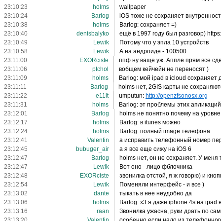
23:10:23
holms
wallpaper
23:10:24
Barlog
iOS тоже не сохраняет внутренност
23:10:38
holms
Barlog: сохраняет =)
23:10:40
denisbalyko
ещё в 1997 году был разговор) http
23:10:49
Lewik
Потому что у эпла 10 устройств
23:10:58
Lewik
А на андроиде - 100500
23:11:00
EXORciste
ппф ну ваще уж. Аппле прям все сд
23:11:06
ptchol
вобщем кейчейн не переносят )
23:11:09
holms
Barlog: мой ipad в icloud сохраняе
23:11:11
Barlog
holms нет, 2GIS карты не сохраняю
23:11:22
e11it
umputun:
http://openzfsonosx.org
23:11:31
holms
Barlog: эт проблемы этих апликаций
23:12:01
Barlog
holms не понятно почему на уровн
23:12:17
holms
Barlog: в itunes можно
23:12:24
holms
Barlog: полный image телефона
23:12:41
Valentin
а исправить телефонный номер пер
23:12:45
bubuger_air
а я все еще сижу на iOS 6
23:12:47
Barlog
holms нет, он не сохраняет. У меня
23:12:47
Lewik
Вот оно - лицо фблочника
23:12:48
EXORciste
звонилка отстой, я ж говорю) и кно
23:12:54
Lewik
Поменяли интерфейс - и все )
23:13:02
dante
тыкать в нее неудобно да
23:13:06
holms
Barlog: х3 я даже iphone 4s на ipad 
23:13:16
raan
Звонилка ужасна, руки драть по са
23:13:20
Valentin
особенно если надо из телефонног