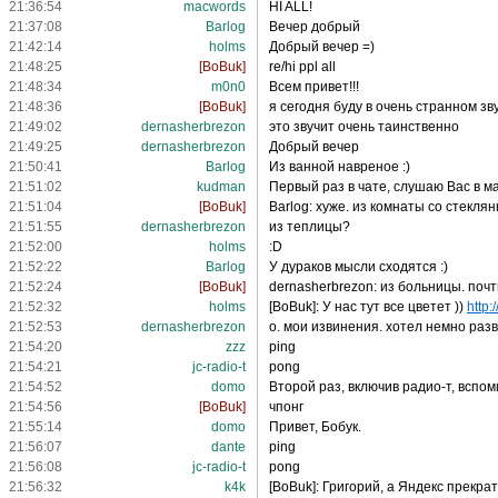
21:36:54
macwords
HI ALL!
21:37:08
Barlog
Вечер добрый
21:42:14
holms
Добрый вечер =)
21:48:25
[BoBuk]
re/hi ppl all
21:48:34
m0n0
Всем привет!!!
21:48:36
[BoBuk]
я сегодня буду в очень странном зв
21:49:02
dernasherbrezon
это звучит очень таинственно
21:49:25
dernasherbrezon
Добрый вечер
21:50:41
Barlog
Из ванной навреное :)
21:51:02
kudman
Первый раз в чате, слушаю Вас в 
21:51:04
[BoBuk]
Barlog: хуже. из комнаты со стекля
21:51:55
dernasherbrezon
из теплицы?
21:52:00
holms
:D
21:52:22
Barlog
У дураков мысли сходятся :)
21:52:24
[BoBuk]
dernasherbrezon: из больницы. почт
21:52:32
holms
[BoBuk]: У нас тут все цветет ))
http:
21:52:53
dernasherbrezon
о. мои извинения. хотел немно раз
21:54:20
zzz
ping
21:54:21
jc-radio-t
pong
21:54:52
domo
Второй раз, включив радио-т, вспо
21:54:56
[BoBuk]
чпонг
21:55:14
domo
Привет, Бобук.
21:56:07
dante
ping
21:56:08
jc-radio-t
pong
21:56:32
k4k
[BoBuk]: Григорий, а Яндекс прекр