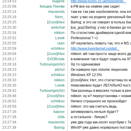
23:24:53
eugene
http://www.pcpro.co.uk/news/ente...
23:25:08
Киндер Пингви
в РФ все на семёке уже сидят
23:25:14
macwords
там ее так уже наобновляли, она е
23:25:19
Nem_
raan: у вас на родине урезанный бе
23:25:25
[2cool]Alex
Barlog: и это не говорит в пользу б
23:25:30
webchat
[ua_guy] Barlog: у нас в банках до
23:25:34
nikkon
По статистике драйверов одной ком
23:25:52
Lewik
Professional ? =)
23:25:55
raan
ХР научились ломать так, что и MS
23:25:59
vchilikov
http://www.liveinternet.ru/stat/...
23:26:04
[2cool]Alex
nikkon: мб там просто чаще всего 
23:26:17
EXORciste
в компания так и будут сидеть на Х
23:26:18
Turboangel(Air)
Xp то одинаковая
23:26:23
ptchol
Он наверно про volume лицензию.
23:26:23
vchilikov
Windows XP 12.5%
23:26:33
nikkon
[2cool]Alex: Нет, это статистика по
23:26:35
Lewik
Невозможно будет ЛЕГАЛЬНО пост
23:26:42
Turboangel(Air)
Там разницы в версиях только в ре
23:26:48
[2cool]Alex
nikkon: ну и? переустановка = новая
23:26:52
vchilikov
Ничего страшного не произойдет
23:26:59
[2cool]Alex
nikkon: это как считать ведь.
23:27:16
kapoor
активировать нельзя будет?
23:27:28
d3fa
а остальное - Линукс?
23:27:34
macwords
уже два года как носят ноутбуки с 7
23:27:38
Barlog
WinXP уже давно нормально постави