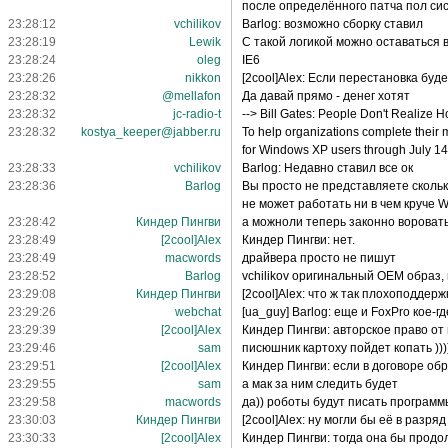
после определённого патча пол сис
23:28:12
vchilikov
Barlog: возможно сборку ставил
23:28:19
Lewik
С такой логикой можно оставаться 
23:28:24
oleg
IE6
23:28:26
nikkon
[2cool]Alex: Если перестановка буде
23:28:32
@mellafon
Да давай прямо - денег хотят
23:28:32
jc-radio-t
--> Bill Gates: People Don't Realize
23:28:32
kostya_keeper@jabber.ru
To help organizations complete their 
for Windows XP users through July 14
23:28:33
vchilikov
Barlog: Недавно ставил все ок
23:28:36
Barlog
Вы просто не представляете скольк
не может работать ни в чем круче 
23:28:42
Киндер Пингви
а можноли теперь законно вороват
23:28:49
[2cool]Alex
Киндер Пингви: нет.
23:28:49
macwords
драйвера просто не пишут
23:28:52
Barlog
vchilikov оригинальный OEM образ, 
23:29:08
Киндер Пингви
[2cool]Alex: что ж так плохоподдерж
23:29:26
webchat
[ua_guy] Barlog: еще и FoxPro кое-г
23:29:39
[2cool]Alex
Киндер Пингви: авторское право от
23:29:46
sam
писюшник картоху пойдет копать )))
23:29:51
[2cool]Alex
Киндер Пингви: если в договоре об
23:29:55
sam
а мак за ним следить будет
23:29:58
macwords
да)) роботы будут писать программ
23:30:03
Киндер Пингви
[2cool]Alex: ну могли бы её в разря
23:30:33
[2cool]Alex
Киндер Пингви: тогда она бы продол