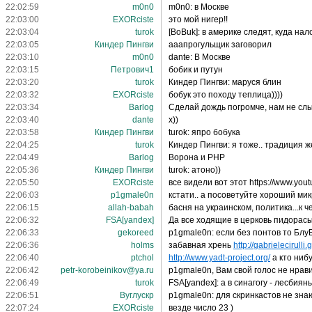
22:02:59
m0n0
m0n0: в Москве
22:03:00
EXORciste
это мой нигер!!
22:03:04
turok
[BoBuk]: в америке следят, куда на
22:03:05
Киндер Пингви
ааапрогульщик заговорил
22:03:10
m0n0
dante: В Москве
22:03:15
Петрович1
бобик и путун
22:03:20
turok
Киндер Пингви: маруся блин
22:03:32
EXORciste
бобук это походу теплица))))
22:03:34
Barlog
Сделай дождь погромче, нам не слы
22:03:40
dante
х))
22:03:58
Киндер Пингви
turok: япро бобука
22:04:25
turok
Киндер Пингви: я тоже.. традиция 
22:04:49
Barlog
Ворона и PHP
22:05:36
Киндер Пингви
turok: атоно))
22:05:50
EXORciste
все видели вот этот https://www.y
22:06:03
p1gmale0n
кстати.. а посоветуйте хороший ми
22:06:15
allah-babah
басня на украинском, политика...к ч
22:06:32
FSA[yandex]
Да все ходящие в церковь пидорасы
22:06:33
gekoreed
p1gmale0n: если без понтов то Блу
22:06:36
holms
забавная хрень
http://gabrielecirulli.g
22:06:40
ptchol
http://www.yadt-project.org/
а кто ниб
22:06:42
petr-korobeinikov@ya.ru
p1gmale0n, Вам свой голос не нра
22:06:49
turok
FSA[yandex]: а в синагогу - лесбиян
22:06:51
Вуглускр
p1gmale0n: для скринкастов не зна
22:07:24
EXORciste
везде число 23 )