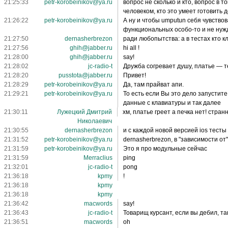
21:25:33
petr-korobeinikov@ya.ru
вопрос не сколько и кто, вопрос в 
человеком, кто это умеет готовить
21:26:22
petr-korobeinikov@ya.ru
А ну и чтобы umputun себя чувство
функциональных особо-то и не нуж
21:27:50
dernasherbrezon
ради любопытства: а в тестах кто к
21:27:56
ghih@jabber.ru
hi all !
21:28:00
ghih@jabber.ru
say!
21:28:02
jc-radio-t
Дружба согревает душу, платье — те
21:28:20
pusstota@jabber.ru
Привет!
21:28:29
petr-korobeinikov@ya.ru
Да, там прайват апи.
21:29:21
petr-korobeinikov@ya.ru
То есть если Вы это дело запустит
данные с клавиатуры и так далее
21:30:11
Лужецкий Дмитрий
хм, платье греет а печка нет! стран
Николаевич
21:30:55
dernasherbrezon
и с каждой новой версией ios тест
21:31:52
petr-korobeinikov@ya.ru
dernasherbrezon, в "зависимости от
21:31:59
petr-korobeinikov@ya.ru
Это я про модульные сейчас
21:31:59
Merraclius
ping
21:32:01
jc-radio-t
pong
21:36:18
kpmy
!
21:36:18
kpmy
21:36:18
kpmy
21:36:42
macwords
say!
21:36:43
jc-radio-t
Товарищ курсант, если вы дебил, та
21:36:51
macwords
oh