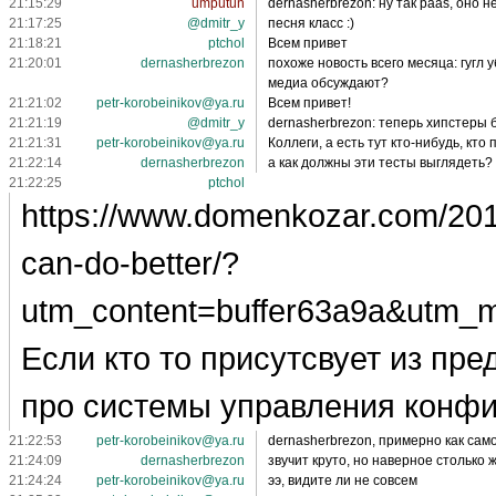
21:15:29
umputun
dernasherbrezon: ну так paas, оно н
21:17:25
@dmitr_y
песня класс :)
21:18:21
ptchol
Всем привет
21:20:01
dernasherbrezon
похоже новость всего месяца: гугл 
медиа обсуждают?
21:21:02
petr-korobeinikov@ya.ru
Всем привет!
21:21:19
@dmitr_y
dernasherbrezon: теперь хипстеры б
21:21:31
petr-korobeinikov@ya.ru
Коллеги, а есть тут кто-нибудь, к
21:22:14
dernasherbrezon
а как должны эти тесты выглядеть?
21:22:25
ptchol
https://www.domenkozar.com/201
can-do-better/?
utm_content=buffer63a9a&utm_m
Если кто то присутсвует из пр
про системы управления конфи
21:22:53
petr-korobeinikov@ya.ru
dernasherbrezon, примерно как са
21:24:09
dernasherbrezon
звучит круто, но наверное столько 
21:24:24
petr-korobeinikov@ya.ru
ээ, видите ли не совсем