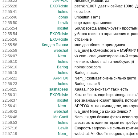
22:55:23
APPFOX
Лисенок_Ксюши: да
22:55:28
EXORciste
pechkin1007: дает и сейчас 100гб. 
22:55:41
holms
че за box
22:55:46
domo
umputun: Нет )
22:55:50
Lewik
еще одно хранилище
22:55:54
ikostet
Бобук всегда аппелирует к простым
22:55:54
EXORciste
у бокса какие-то ограничения стра
22:55:56
EXORciste
странные
22:55:58
Киндер Пингви
мне дропбокс не пригодился
22:55:58
webchat
[ua_guy] EXORciste: эта ж МЭЙЛРУ !
22:56:07
Nem_
vk.com - специализированный серв
22:56:10
holms
че никто cloud.mail.ru необсудил))
22:56:10
Barlog
holms: box.com
22:56:15
holms
Barlog: пасиь
22:56:22
APPFOX
Nem_: сжимает очень сильно фото
22:56:23
holms
Barlog: спасиб
22:56:25
sashabeep
Хаааа, про вконтакт так и есть
22:56:31
EXORciste
Кстати!! есть еще https://mega.co.n
22:56:37
ikostet
все знакомые юзают гдрайв, потому
22:56:41
Nem_
APPFOX: я, на самом деле, пользую
22:56:42
webchat
[ua_guy] Nem_: а как же фликр ?
22:56:48
Mr. Gooff
Nem_: я для бекапа фоток использу
22:56:53
holms
а есть хоть один который не требу
22:57:16
Lewik
Скорость загрузки не сильно крити
22:57:19
Nem_
webchat: Mr. Gooff я поцреот, я.фотк