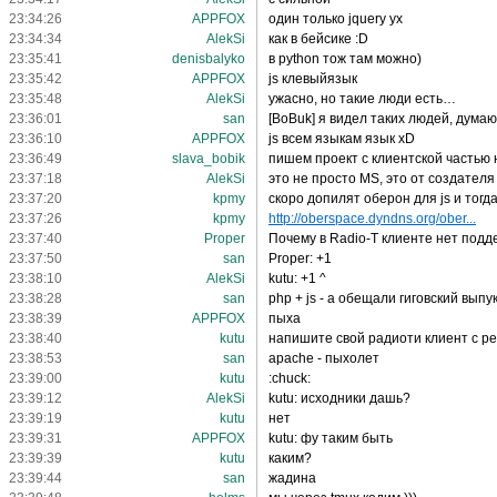
23:34:26
APPFOX
один только jquery ух
23:34:34
AlekSi
как в бейсике :D
23:35:41
denisbalyko
в python тож там можно)
23:35:42
APPFOX
js клевыйязык
23:35:48
AlekSi
ужасно, но такие люди есть…
23:36:01
san
[BoBuk] я видел таких людей, дума
23:36:10
APPFOX
js всем языкам язык xD
23:36:49
slava_bobik
пишем проект с клиентской частью н
23:37:18
AlekSi
это не просто MS, это от создателя
23:37:20
kpmy
скоро допилят оберон для js и тогд
23:37:26
kpmy
http://oberspace.dyndns.org/ober...
23:37:40
Proper
Почему в Radio-T клиенте нет подде
23:37:50
san
Proper: +1
23:38:10
AlekSi
kutu: +1 ^
23:38:28
san
php + js - а обещали гиговский выпу
23:38:39
APPFOX
пыха
23:38:40
kutu
напишите свой радиоти клиент с рет
23:38:53
san
apache - пыхолет
23:39:00
kutu
:chuck:
23:39:12
AlekSi
kutu: исходники дашь?
23:39:19
kutu
нет
23:39:31
APPFOX
kutu: фу таким быть
23:39:39
kutu
каким?
23:39:44
san
жадина