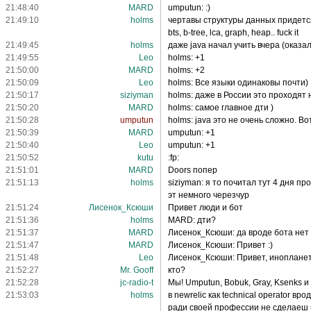
21:48:40
MARD
umputun: :)
21:49:10
holms
чертавы структуры данных придется
bts, b-tree, lca, graph, heap.. fuck it
21:49:45
holms
даже java начал учить вчера (оказа
21:49:55
Leo
holms: +1
21:50:00
MARD
holms: +2
21:50:09
Leo
holms: Все языки одинаковы почти)
21:50:17
siziyman
holms: даже в России это проходят 
21:50:20
MARD
holms: самое главное дти )
21:50:28
umputun
holms: java это не очень сложно. Во
21:50:39
MARD
umputun: +1
21:50:40
Leo
umputun: +1
21:50:52
kutu
:fp:
21:51:01
MARD
Doors попер
21:51:13
holms
siziyman: я то почитал тут 4 дня про
эт немного черезчур
21:51:24
Лисенок_Ксюши
Привет люди и бот
21:51:36
holms
MARD: дти?
21:51:37
MARD
Лисенок_Ксюши: да вроде бота нет с
21:51:47
MARD
Лисенок_Ксюши: Привет :)
21:51:48
Leo
Лисенок_Ксюши: Привет, иноплане
21:52:27
Mr. Gooff
кто?
21:52:28
jc-radio-t
Мы! Umputun, Bobuk, Gray, Ksenks 
21:53:03
holms
в newrelic как technical operator вр
ради своей профессии не сделаеш 