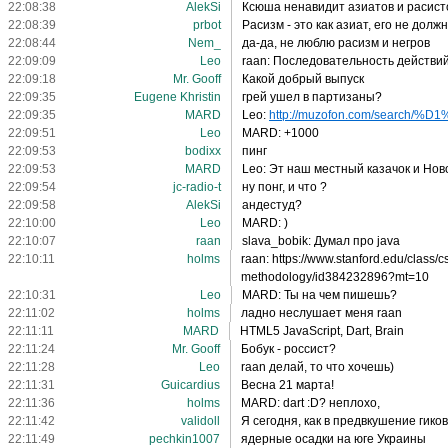
22:08:38
AlekSi
Ксюша ненавидит азиатов и расист
22:08:39
prbot
Расизм - это как азиат, его не долж
22:08:44
Nem_
да-да, не люблю расизм и негров
22:09:09
Leo
raan: Последовательность действий
22:09:18
Mr. Gooff
Какой добрый выпуск
22:09:35
Eugene Khristin
грей ушел в партизаны?
22:09:35
MARD
Leo:
http://muzofon.com/search/%D1%
22:09:51
Leo
MARD: +1000
22:09:53
bodixx
пинг
22:09:53
MARD
Leo: Эт наш местный казачок и Ново
22:09:54
jc-radio-t
ну понг, и что ?
22:09:58
AlekSi
андестуд?
22:10:00
Leo
MARD: )
22:10:07
raan
slava_bobik: Думал про java
22:10:11
holms
raan: https://www.stanford.edu/class/
methodology/id384232896?mt=10
22:10:31
Leo
MARD: Ты на чем пишешь?
22:11:02
holms
ладно неслушает меня raan
22:11:11
MARD
HTML5 JavaScript, Dart, Brain
22:11:24
Mr. Gooff
Бобук - россист?
22:11:28
Leo
raan делай, то что хочешь)
22:11:31
Guicardius
Весна 21 марта!
22:11:36
holms
MARD: dart :D? неплохо,
22:11:42
validoll
Я сегодня, как в предвкушение гико
22:11:49
pechkin1007
ядерные осадки на юге Украины