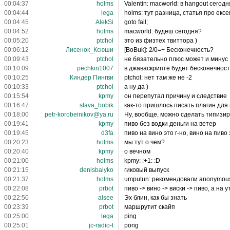
00:04:37
holms
Valentin: macworld: в hangout сегод
00:04:44
lega
holms: тут разница, статья про екс
00:04:45
AlekSi
goto fail;
00:04:52
holms
macworld: будеш сегодня?
00:05:20
ptchol
это из физтех твиттора )
00:06:12
Лисенок_Ксюши
[BoBuk]: 2/0=+ Бесконечность?
00:09:43
ptchol
не бязательно плюс может и минус
00:10:09
pechkin1007
в джаваскрипте будет бесконечност
00:10:25
Киндер Пингви
ptchol: нет там же не -2
00:10:33
ptchol
а ну да )
00:15:54
kpmy
он перепутал причину и следствие
00:16:47
slava_bobik
как-то пришлось писать плагин для 
00:18:00
petr-korobeinikov@ya.ru
Ну, вообще, можно сделать типизир
00:19:41
kpmy
пиво без водки деньги на ветер
00:19:45
d3fa
пиво на вино это г-но, вино на пиво 
00:20:23
holms
мы тут о чем?
00:20:40
kpmy
о вечном
00:21:00
holms
kpmy: :+1: :D
00:21:15
denisbalyko
гиковый выпуск
00:21:37
holms
umputun: рекомендовали anonymou
00:22:08
prbot
пиво -> вино -> виски -> пиво, а на
00:22:50
alsee
Эх блин, как бы знать
00:23:39
prbot
маршрутит скайп
00:25:00
lega
ping
00:25:01
jc-radio-t
pong