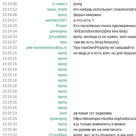
23:23:00
jc-radio-t
pong
23:23:12
slava_bobik
кто-нибудь использует clojurescript 
23:24:08
kpmy
форыч нинужен
23:24:27
pechkin1007
а что есть ?
23:24:28
Proper
Кто писал\юзал поиск однокоренных
23:24:34
greengrey
.forEach(function(){бла бла бла})
23:24:53
[2cool]Alex
kpmy: вообще js не нужен, asm наше
23:24:57
Alex
там же есть Array.foreach()
23:25:10
petr-korobeinikov@ya.ru
Про hasOwnProperty не забывайте, ко
23:25:15
kpmy
но ведь js и есть asm, но для брауз
23:25:15
kpmy
23:25:16
kpmy
23:25:16
kpmy
23:25:16
kpmy
23:25:16
kpmy
23:25:16
kpmy
23:25:16
kpmy
23:25:16
kpmy
23:25:16
kpmy
23:25:16
kpmy
23:25:23
raan
уж какая тут задержка
23:25:24
greengrey
https://developer.mozilla.org/ru/docs
23:25:33
kpmy
в js только компилять и можно
23:25:40
kpmy
не руками же на нем писать
23:25:52
[2cool]Alex
kpmy: нет, есть подкласс js как asm