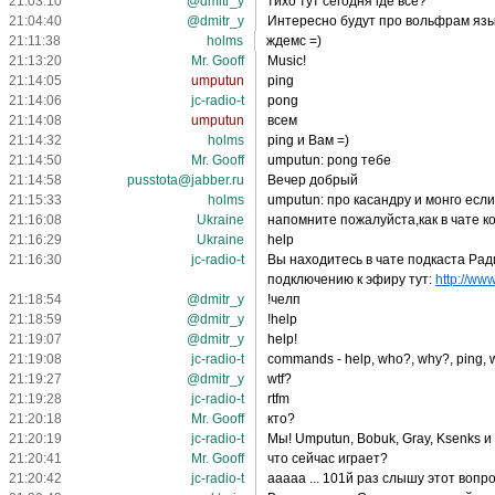
21:03:10
@dmitr_y
тихо тут сегодня где все?
21:04:40
@dmitr_y
Интересно будут про вольфрам язы
21:11:38
holms
ждемс =)
21:13:20
Mr. Gooff
Music!
21:14:05
umputun
ping
21:14:06
jc-radio-t
pong
21:14:08
umputun
всем
21:14:32
holms
ping и Вам =)
21:14:50
Mr. Gooff
umputun: pong тебе
21:14:58
pusstota@jabber.ru
Вечер добрый
21:15:33
holms
umputun: про касандру и монго если
21:16:08
Ukraine
напомните пожалуйста,как в чате к
21:16:29
Ukraine
help
21:16:30
jc-radio-t
Вы находитесь в чате подкаста Рад
подключению к эфиру тут:
http://www
21:18:54
@dmitr_y
!челп
21:18:59
@dmitr_y
!help
21:19:07
@dmitr_y
help!
21:19:08
jc-radio-t
commands - help, who?, why?, ping, w
21:19:27
@dmitr_y
wtf?
21:19:28
jc-radio-t
rtfm
21:20:18
Mr. Gooff
кто?
21:20:19
jc-radio-t
Мы! Umputun, Bobuk, Gray, Ksenks 
21:20:41
Mr. Gooff
что сейчас играет?
21:20:42
jc-radio-t
aaaaa ... 101й раз слышу этот вопр