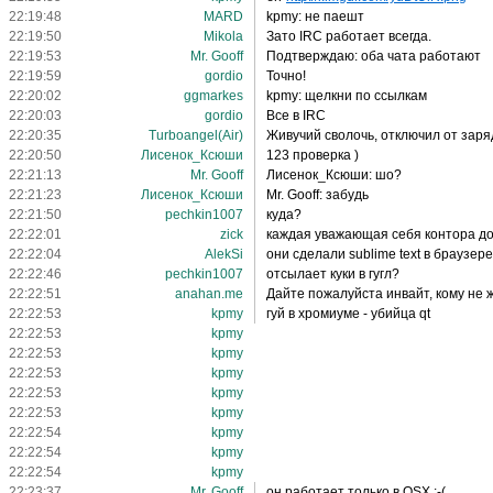
22:19:48
MARD
kpmy: не паешт
22:19:50
Mikola
Зато IRC работает всегда.
22:19:53
Mr. Gooff
Подтверждаю: оба чата работают
22:19:59
gordio
Точно!
22:20:02
ggmarkes
kpmy: щелкни по ссылкам
22:20:03
gordio
Все в IRC
22:20:35
Turboangel(Air)
Живучий сволочь, отключил от заряд
22:20:50
Лисенок_Ксюши
123 проверка )
22:21:13
Mr. Gooff
Лисенок_Ксюши: шо?
22:21:23
Лисенок_Ксюши
Mr. Gooff: забудь
22:21:50
pechkin1007
куда?
22:22:01
zick
каждая уважающая себя контора дол
22:22:04
AlekSi
они сделали sublime text в браузер
22:22:46
pechkin1007
отсылает куки в гугл?
22:22:51
anahan.me
Дайте пожалуйста инвайт, кому не ж
22:22:53
kpmy
гуй в хромиуме - убийца qt
22:22:53
kpmy
22:22:53
kpmy
22:22:53
kpmy
22:22:53
kpmy
22:22:53
kpmy
22:22:54
kpmy
22:22:54
kpmy
22:22:54
kpmy
22:23:37
Mr. Gooff
он работает только в OSX :-(