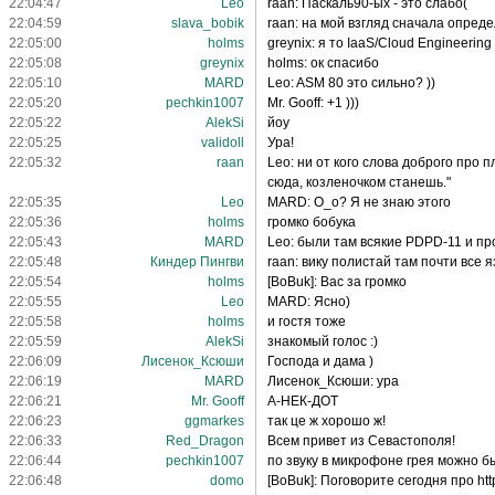
22:04:47
Leo
raan: Паскаль90-ых - это слабо(
22:04:59
slava_bobik
raan: на мой взгляд сначала опред
22:05:00
holms
greynix: я то IaaS/Cloud Engineeri
22:05:08
greynix
holms: ок спасибо
22:05:10
MARD
Leo: ASM 80 это сильно? ))
22:05:20
pechkin1007
Mr. Gooff: +1 )))
22:05:22
AlekSi
йоу
22:05:25
validoll
Ура!
22:05:32
raan
Leo: ни от кого слова доброго про 
сюда, козленочком станешь."
22:05:35
Leo
MARD: О_о? Я не знаю этого
22:05:36
holms
громко бобука
22:05:43
MARD
Leo: были там всякие PDPD-11 и п
22:05:48
Киндер Пингви
raan: вику полистай там почти все 
22:05:54
holms
[BoBuk]: Вас за громко
22:05:55
Leo
MARD: Ясно)
22:05:58
holms
и гостя тоже
22:05:59
AlekSi
знакомый голос :)
22:06:09
Лисенок_Ксюши
Господа и дама )
22:06:19
MARD
Лисенок_Ксюши: ура
22:06:21
Mr. Gooff
А-НЕК-ДОТ
22:06:23
ggmarkes
так це ж хорошо ж!
22:06:33
Red_Dragon
Всем привет из Севастополя!
22:06:44
pechkin1007
по звуку в микрофоне грея можно 
22:06:48
domo
[BoBuk]: Поговорите сегодня про http