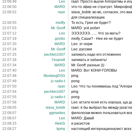
22:06:49
Leo
raan: Просто выучи Алгоритмы и изу
22:06:50
MARD
что-то эфир не стратует. Микрофо
22:06:52
raan
slava_bobik: во-во, согласен, это 
для специализации.
22:06:55
molfly
То есть, Грея не будет?
22:07:03
Mr. Gooff
MARD: усё робит
22:07:12
Leo
ЭЭЭЭЭЭЭ........ Что за маты?
22:07:19
gordio
molfy, Саши? - Нее ее не будет
22:07:20
MARD
Leo: эт норм
22:07:24
Mr. Gooff
Leo: русские
22:07:25
pechkin1007
запикать надо его отложенно
22:07:28
Георгий
запикать и забанить!
22:07:34
MARD
Mr. Gooff: разные )))
22:07:40
Leo
MARD: Вот КОНИ-ГОЛОВЫ
22:07:48
MustangDSG
ping
22:07:49
jc-radio-t
pong
22:07:50
raan
Leo: Что ты понимаешь под "Алгор
22:07:54
pechkin1007
ping
22:07:55
jc-radio-t
pong
22:07:56
MARD
Leo: кстати есня есть хороша, ща д
22:08:05
slava_bobik
raan: я бы выбрал бы между java/.
22:08:07
ggmarkes
филологам можно пользоваться вс
22:08:07
Leo
MARD: Давай
22:08:15
AlekSi
и расистов
22:08:27
kpmy
настоящий интернационалист всех