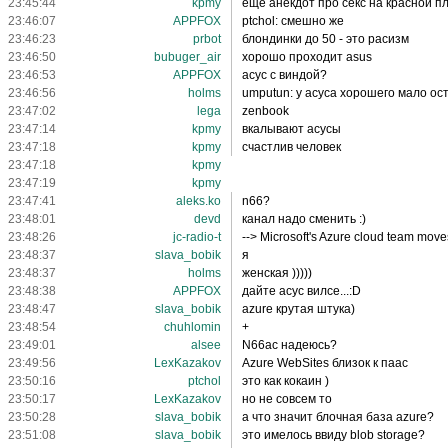
23:45:44
kpmy
еще анекдот про секс на красной 
23:46:07
APPFOX
ptchol: смешно же
23:46:23
prbot
блондинки до 50 - это расизм
23:46:50
bubuger_air
хорошо проходит asus
23:46:53
APPFOX
асус с виндой?
23:46:56
holms
umputun: у асуса хорошего мало ос
23:47:02
lega
zenbook
23:47:14
kpmy
вкалывают асусы
23:47:18
kpmy
счастлив человек
23:47:18
kpmy
23:47:19
kpmy
23:47:41
aleks.ko
n66?
23:48:01
devd
канал надо сменить :)
23:48:26
jc-radio-t
--> Microsoft's Azure cloud team move
23:48:37
slava_bobik
я
23:48:37
holms
женская )))))
23:48:38
APPFOX
дайте асус вилсе...:D
23:48:47
slava_bobik
azure крутая штука)
23:48:54
chuhlomin
+
23:49:01
alsee
N66ac надеюсь?
23:49:56
LexKazakov
Azure WebSites близок к паас
23:50:16
ptchol
это как кокаин )
23:50:17
LexKazakov
но не совсем то
23:50:28
slava_bobik
а что значит блочная база azure?
23:51:08
slava_bobik
это имелось ввиду blob storage?