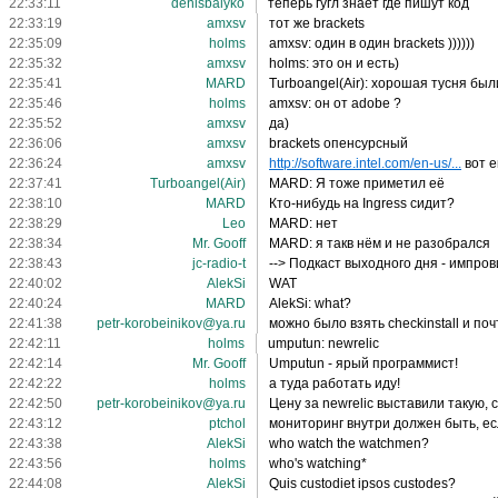
22:33:11
denisbalyko
теперь гугл знает где пишут код
22:33:19
amxsv
тот же brackets
22:35:09
holms
amxsv: один в один brackets ))))))
22:35:32
amxsv
holms: это он и есть)
22:35:41
MARD
Turboangel(Air): хорошая тусня были
22:35:46
holms
amxsv: он от adobe ?
22:35:52
amxsv
да)
22:36:06
amxsv
brackets опенсурсный
22:36:24
amxsv
http://software.intel.com/en-us/...
вот е
22:37:41
Turboangel(Air)
MARD: Я тоже приметил её
22:38:10
MARD
Кто-нибудь на Ingress сидит?
22:38:29
Leo
MARD: нет
22:38:34
Mr. Gooff
MARD: я такв нём и не разобрался
22:38:43
jc-radio-t
--> Подкаст выходного дня - импро
22:40:02
AlekSi
WAT
22:40:24
MARD
AlekSi: what?
22:41:38
petr-korobeinikov@ya.ru
можно было взять checkinstall и по
22:42:11
holms
umputun: newrelic
22:42:14
Mr. Gooff
Umputun - ярый программист!
22:42:22
holms
а туда работать иду!
22:42:50
petr-korobeinikov@ya.ru
Цену за newrelic выставили такую, 
22:43:12
ptchol
мониторинг внутри должен быть, е
22:43:38
AlekSi
who watch the watchmen?
22:43:56
holms
who's watching*
22:44:08
AlekSi
Quis custodiet ipsos custodes?