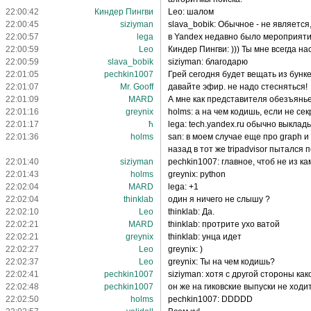
22:00:42
Киндер Пингви
Leo: шалом
22:00:45
siziyman
slava_bobik: Обычное - не являетс
22:00:57
lega
в Yandex недавно было мероприятие
22:00:59
Leo
Киндер Пингви: ))) Ты мне всегда 
22:00:59
slava_bobik
siziyman: благодарю
22:01:05
pechkin1007
Грей сегодня будет вещать из бунк
22:01:07
Mr. Gooff
давайте эфир. не надо стесняться!
22:01:09
MARD
А мне как представителя обезъяньег
22:01:16
greynix
holms: а на чем кодишь, если не сек
22:01:17
ħ
lega: tech.yandex.ru обычно выкла
22:01:36
holms
san: в моем случае еще про graph и
назад в тот же tripadvisor пытался 
22:01:40
siziyman
pechkin1007: главное, чтоб не из к
22:01:43
holms
greynix: python
22:02:04
MARD
lega: +1
22:02:04
thinklab
один я ничего не слышу ?
22:02:10
Leo
thinklab: Да.
22:02:21
MARD
thinklab: протрите ухо ватой
22:02:21
greynix
thinklab: унца идет
22:02:27
Leo
greynix: )
22:02:37
Leo
greynix: Ты на чем кодишь?
22:02:41
pechkin1007
siziyman: хотя с другой стороны како
22:02:48
pechkin1007
он же на гиковские выпуски не ходи
22:02:50
holms
pechkin1007: DDDDD