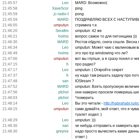
21:45:57
Leo
MARD: Возможно(
21:45:58
XaveScor
ping
21:45:59
jc-radio-t
pong
21:45:59
MARD
ПОЗДРАВЛЯЮ ВСЕХ С НАСТУПИВ
21:46:05
umputun
стримнга т.е.
21:46:20
Serafim
umputun: 42 же
21:46:21
holms
вопрос самое то для питонщика )))
21:46:30
MARD
Ростов обдуло, снега сошли. Весна
21:46:34
Leo
umputun: Может чаю с малиновым 
21:46:49
holms
это про tcp windowing что ли?
21:47:00
umputun
вот вы глупые, а я сразу понял о чем
21:47:15
ħ
про радио?
21:47:17
Leo
umputun: ( Откройте секрет
21:47:37
ħ
ну надо там решать задачу про пот
21:47:48
san
IOStream ?
21:47:52
MARD
umputun: Взять пропускную величин
21:47:56
ptchol
они наверно просили померишь шири
21:48:03
ptchol
*померить
21:48:14
Leo
Вы это читали -
http://habrahabr.ru/p
21:48:15
umputun
сами думайте, мой ответ, что я чу
туалет ходил :)
21:48:29
Leo
umputun: )))
21:48:30
san
че нибудь отправить и замерить вр
21:48:30
greynix
надо просто вычислить какие данные
ответ )