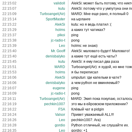
22:15:02
validoll
AlekSi: может быть потому, что никт
22:15:07
kutu
AlekSi: потому что у умпутуна они 
22:15:09
Turboangel(Air)
MARD: Мне еще рано, я полный 0
22:15:14
SportMaster
на ырланге
22:15:22
AlekSi
kutu: но я ведь платил :(
22:15:29
holms
а каких тут чатиках?
22:15:37
plkoi
ping
22:15:38
jc-radio-t
pong
22:15:39
Leo
holms: не знаю)
22:15:40
Mr. Gooff
AlekSi: маловато будет! Маловато!
22:15:40
denisbalyko
а какие тут ещё есть чаты?
22:15:45
kutu
AlekSi: я ему писал два раза
22:15:51
MARD
Turboangel(Air): я худой, но мне т
22:15:53
holms
я бы переписал
22:16:06
AlekSi
umputun: где капельки в чате?
22:16:06
denisbalyko
а чем python не вминяемый?
22:16:07
eugene
ping
22:16:09
jc-radio-t
pong
22:16:11
Turboangel(Air)
MARD: Экип пока покупаю, осталось 
22:16:19
pechkin1007
это мы в ейровском приложении?
22:16:22
FSA
Клёвый чат в pidgin
22:16:24
Valsor
Привет уважаемый ALL!!!
22:16:26
Leo
pechkin1007: Ага)
22:16:28
gordio
Python отличный, не слушайте их.
22:16:35
Leo
gordio: +1