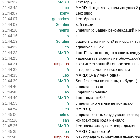
21:43:27
MARD
Leo: reply :)
21:43:48
Leo
MARD: Что делать, если девушка 2
21:44:07
kpmy
Leo: sudo
21:44:07
ggmarkes
Leo: бросить ее
21:44:07
Serafim
хаба всем
21:44:10
holms
umputun: с Вашей рекомендаций и н
21:44:16
ħ
all:
21:44:18
Serafim
радио-т аполитичен? или срач и ту
21:44:22
Leo
ggmarkes: О_о?
21:44:23
MARD
Leo: Если не жена, то звонить след
21:44:25
ħ
надеюсь тут украину не обсуждают
21:44:31
umputun
а хотите странный вопрос реально
21:44:32
ħ
а то, это самое, из всех щелей
21:44:35
Leo
MARD: Она у меня одна)
21:44:39
MARD
Serafim: если потянешь, то будет )
21:44:40
ħ
umputun: давай
21:44:48
Leo
umputun: Конечно
21:44:49
MARD
Leo: тогда люби!
21:44:53
ħ
umputun: но я в яве не понимаю(
21:44:54
Leo
MARD: )))
21:45:06
holms
umputun: очень хочу ) у меня во вторн
21:45:16
san
контракт хеш кода и еквалс
21:45:25
MARD
Leo: возможно у нее непредвиденные
21:45:35
Leo
MARD: Скоро лето!
21:45:43
umputun
"как определить максмимальную про