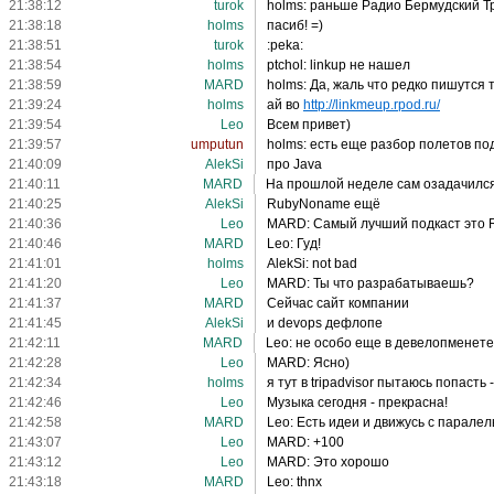
21:38:12
turok
holms: раньше Радио Бермудский Тр
21:38:18
holms
пасиб! =)
21:38:51
turok
:peka:
21:38:54
holms
ptchol: linkup не нашел
21:38:59
MARD
holms: Да, жаль что редко пишутся
21:39:24
holms
ай во
http://linkmeup.rpod.ru/
21:39:54
Leo
Всем привет)
21:39:57
umputun
holms: есть еще разбор полетов под
21:40:09
AlekSi
про Java
21:40:11
MARD
На прошлой неделе сам озадачился
21:40:25
AlekSi
RubyNoname ещё
21:40:36
Leo
MARD: Самый лучший подкаст это R
21:40:46
MARD
Leo: Гуд!
21:41:01
holms
AlekSi: not bad
21:41:20
Leo
MARD: Ты что разрабатываешь?
21:41:37
MARD
Сейчас сайт компании
21:41:45
AlekSi
и devops дефлопе
21:42:11
MARD
Leo: не особо еще в девелопменете 
21:42:28
Leo
MARD: Ясно)
21:42:34
holms
я тут в tripadvisor пытаюсь попасть -
21:42:46
Leo
Музыка сегодня - прекрасна!
21:42:58
MARD
Leo: Есть идеи и движусь с парале
21:43:07
Leo
MARD: +100
21:43:12
Leo
MARD: Это хорошо
21:43:18
MARD
Leo: thnx