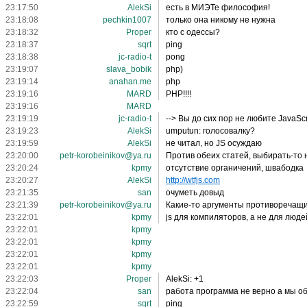
23:17:50
AlekSi
есть в МИЭТе философия!
23:18:08
pechkin1007
только она никому не нужна
23:18:32
Proper
кто с одессы?
23:18:37
sqrt
ping
23:18:38
jc-radio-t
pong
23:19:07
slava_bobik
php)
23:19:14
anahan.me
php
23:19:16
MARD
PHP!!!!
23:19:16
MARD
23:19:19
jc-radio-t
--> Вы до сих пор не любите JavaSc
23:19:23
AlekSi
umputun: голосовалку?
23:19:59
AlekSi
не читал, но JS осуждаю
23:20:00
petr-korobeinikov@ya.ru
Против обеих статей, выбирать-то
23:20:24
kpmy
отсутствие органичений, швабодка
23:20:27
AlekSi
http://wtfjs.com
23:21:35
san
очуметь довыд
23:21:39
petr-korobeinikov@ya.ru
Какие-то аргументы противоречащие 
23:22:01
kpmy
js для компиляторов, а не для люде
23:22:01
kpmy
23:22:01
kpmy
23:22:01
kpmy
23:22:01
kpmy
23:22:03
Proper
AlekSi: +1
23:22:04
san
работа программа не верно а мы об 
23:22:59
sqrt
ping