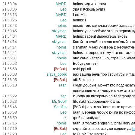
21:53:04
MARD
holms: идти вперед
21:53:06
Leo
Ура и Ксюша будт)
21:53:13
MARD
Leo: +1
21:53:26
Leo
holms: )
21:53:43
holms
после того как кластерами заправля
21:53:45
siziyman
holms: у нас сейчас это на первом к
21:54:04
MARD
holms: забей! Выростешь вновь
21:54:14
siziyman
Какой-то смайлик зело весёлый вы
21:54:14
holms
siziyman: у без универа )) несчастн
21:54:41
siziyman
holms: я скорее к тому, что не так 
21:55:31
holms
оно само нестрашно, страшно когда
21:55:52
Leo
Бобук уже тут)
21:55:58
[BoBuk]
re/hi ppl all
21:56:03
slava_bobik
раз зашла речь про структуры и т.д.
21:56:05
[BoBuk]
afk 5 min bio
21:56:18
raan
Люди добрые, может кто подсказать
понимания что к чему и с чем это вс
21:56:22
san
Иногда на интервью по телефону пр
21:56:23
Mr. Gooff
[BoBuk]: Здоровеньки булы.
21:56:46
Serafim
[BoBuk]: а что за "понятные причин
21:56:58
Leo
raan: Берешь любую книга по инфо
21:56:59
ħ
грей на майдане
21:57:15
holms
raan: я только english tutorial могу д
21:57:19
[BoBuk]
слушайте, а все же уже видели да
h
21:57:20
Leo
ħ: О_о? Это шутка?