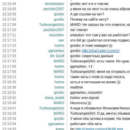
22:16:44
denisbalyko
gordio: вот и я о том же
22:16:45
pechkin1007
у меня не он чего то не очень ейро
22:16:59
gordio
А где ссылки на чат?
22:17:03
gordio
Почему на сайте нету?
22:17:09
Turboangel(Air)
MARD: Не сказал бы что повезло, ка
22:17:10
pechkin1007
чат глючат
22:17:11
moondev
umputun: что там у вас не работает
22:17:13
san
это full gc сработал поэтому подви
22:17:15
holms
gordio: я тоже невидел )))
22:17:34
ggmarkes
gordio:
http://chat.radio-t.com/1/
22:17:35
Mr. Gooff
gordio: секретные данные
22:17:42
MARD
Turboangel(Air): есть такое. Но цук
22:17:56
holms
ggmarkes: :+1:
22:17:56
MARD
Turboangel(Air): меня не оторвать о
22:18:13
holms
такие чаты с node.js надо писать
22:18:26
holms
хоть я и питоншик но всеже )))
22:18:38
holms
realtime
22:18:41
gordio
ggmarkes, спасибо!
22:18:42
slava_bobik
holms: или signalr
22:18:48
MARD
Неситесь! )))
22:18:57
Turboangel(Air)
А еще я обзавелся Японским Nexus 
22:19:19
MARD
Turboangel(Air): О да, мечты сбыва
22:19:34
gordio
У меня оба чатика в норме. На перв
22:19:34
ggmarkes
работают оба чата
22:19:35
kpmy
бгг
http://i.imgur.com/yuDtUiR.png