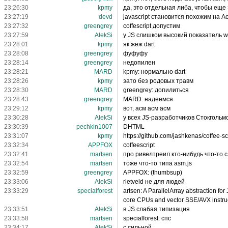
23:26:30
kpmy
да, это отдельная либа, чтобы еще 
23:27:19
devd
javascript становится похожим на Act
23:27:32
greengrey
coffescript допустим
23:27:59
AlekSi
у JS слишком высокий показатель wt
23:28:01
kpmy
як жеж dart
23:28:08
greengrey
фуфуфу
23:28:14
greengrey
недопилен
23:28:21
MARD
kpmy: нормально dart
23:28:26
kpmy
зато без родовых травм
23:28:30
MARD
greengrey: допилиться
23:28:43
greengrey
MARD: надеемся
23:29:12
kpmy
вот, асм асм асм
23:30:28
AlekSi
у всех JS-разработчиков Стокгольм
23:30:39
pechkin1007
DHTML
23:31:07
kpmy
https://github.com/jashkenas/coffee-sc
23:32:34
APPFOX
coffeescript
23:32:41
martsen
про ривелтреил кто-нибудь что-то
23:32:54
martsen
тоже что-то типа asm.js
23:32:59
greengrey
APPFOX: (thumbsup)
23:33:06
AlekSi
rietveld не для людей
23:33:29
specialforest
artsen: A ParallelArray abstraction fo
core CPUs and vector SSE/AVX instru
23:33:51
AlekSi
в JS слабая типизация
23:33:58
martsen
specialforest: спс
23:34:17
AlekSi
с сильной