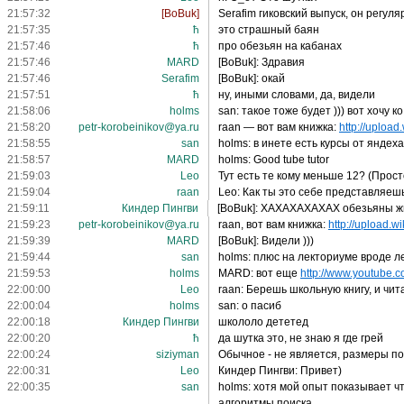
21:57:32
[BoBuk]
Serafim гиковский выпуск, он регу
21:57:35
ħ
это страшный баян
21:57:46
ħ
про обезьян на кабанах
21:57:46
MARD
[BoBuk]: Здравия
21:57:46
Serafim
[BoBuk]: окай
21:57:51
ħ
ну, иными словами, да, видели
21:58:06
holms
san: такое тоже будет ))) вот хочу к
21:58:20
petr-korobeinikov@ya.ru
raan — вот вам книжка:
http://upload.
21:58:55
san
holms: в инете есть курсы от яндех
21:58:57
MARD
holms: Good tube tutor
21:59:03
Leo
Тут есть те кому меньше 12? (Прост
21:59:04
raan
Leo: Как ты это себе представляе
21:59:11
Киндер Пингви
[BoBuk]: ХАХАХАХАХАХ обезьяны жг
21:59:23
petr-korobeinikov@ya.ru
raan, вот вам книжка:
http://upload.wi
21:59:39
MARD
[BoBuk]: Видели )))
21:59:44
san
holms: плюс на лекториуме вроде л
21:59:53
holms
MARD: вот еще
http://www.youtube.co
22:00:00
Leo
raan: Берешь школьную книгу, и чит
22:00:04
holms
san: о пасиб
22:00:18
Киндер Пингви
школоло дететед
22:00:20
ħ
да шутка это, не знаю я где грей
22:00:24
siziyman
Обычное - не является, размеры по
22:00:31
Leo
Киндер Пингви: Привет)
22:00:35
san
holms: хотя мой опыт показывает ч
алгоритмы поиска.