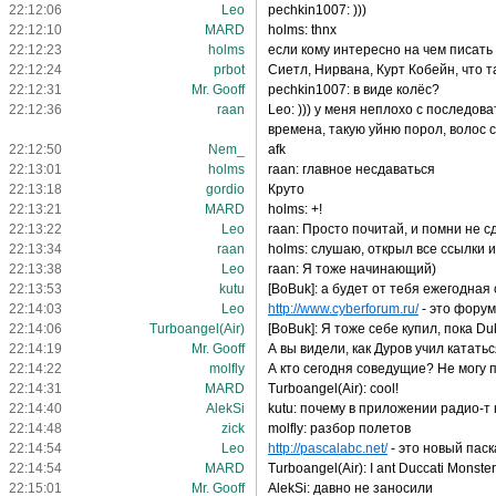
22:12:06
Leo
pechkin1007: )))
22:12:10
MARD
holms: thnx
22:12:23
holms
если кому интересно на чем писать
22:12:24
prbot
Сиетл, Нирвана, Курт Кобейн, что 
22:12:31
Mr. Gooff
pechkin1007: в виде колёс?
22:12:36
raan
Leo: ))) у меня неплохо с последо
времена, такую уйню порол, волос 
22:12:50
Nem_
afk
22:13:01
holms
raan: главное несдаваться
22:13:18
gordio
Круто
22:13:21
MARD
holms: +!
22:13:22
Leo
raan: Просто почитай, и помни не с
22:13:34
raan
holms: слушаю, открыл все ссылки и 
22:13:38
Leo
raan: Я тоже начинающий)
22:13:53
kutu
[BoBuk]: а будет от тебя ежегодная
22:14:03
Leo
http://www.cyberforum.ru/
- это форум
22:14:06
Turboangel(Air)
[BoBuk]: Я тоже себе купил, пока Du
22:14:19
Mr. Gooff
А вы видели, как Дуров учил катать
22:14:22
molfly
А кто сегодня соведущие? Не могу п
22:14:31
MARD
Turboangel(Air): cool!
22:14:40
AlekSi
kutu: почему в приложении радио-т
22:14:48
zick
molfly: разбор полетов
22:14:54
Leo
http://pascalabc.net/
- это новый паск
22:14:54
MARD
Turboangel(Air): I ant Duccati Monster
22:15:01
Mr. Gooff
AlekSi: давно не заносили