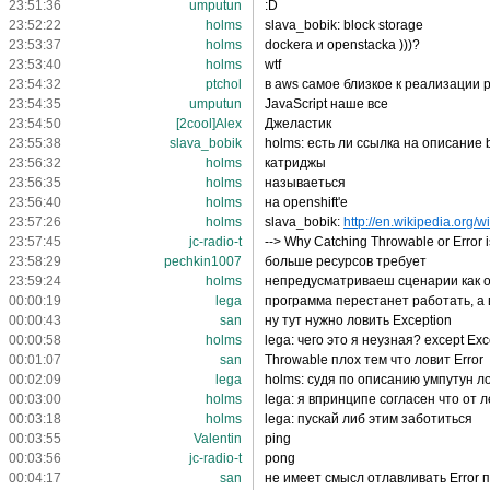
23:51:36
umрutun
:D
23:52:22
holms
slava_bobik: block storage
23:53:37
holms
dockera и openstacka )))?
23:53:40
holms
wtf
23:54:32
ptchol
в aws самое близкое к реализации p
23:54:35
umрutun
JavaScript наше все
23:54:50
[2cool]Alex
Джеластик
23:55:38
slava_bobik
holms: есть ли ссылка на описание b
23:56:32
holms
катриджы
23:56:35
holms
называеться
23:56:40
holms
на openshift'e
23:57:26
holms
slava_bobik:
http://en.wikipedia.org/wik
23:57:45
jc-radio-t
--> Why Catching Throwable or Error 
23:58:29
pechkin1007
больше ресурсов требует
23:59:24
holms
непредусматриваеш сценарии как 
00:00:19
lega
программа перестанет работать, а 
00:00:43
san
ну тут нужно ловить Exception
00:00:58
holms
lega: чего это я неузная? except Exce
00:01:07
san
Throwable плох тем что ловит Error
00:02:09
lega
holms: судя по описанию умпутун ло
00:03:00
holms
lega: я впринципе согласен что от л
00:03:18
holms
lega: пускай либ этим заботиться
00:03:55
Valentin
ping
00:03:56
jc-radio-t
pong
00:04:17
san
не имеет смысл отлавливать Error п