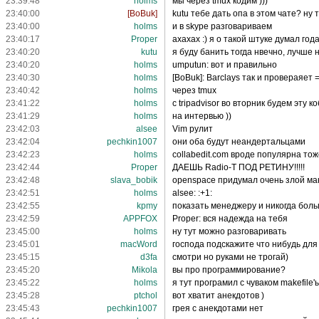
23:39:48
holms
мы через tmux кодим )))
23:40:00
[BoBuk]
kutu тебе дать опа в этом чате? ну т
23:40:00
holms
и в skype разговариваем
23:40:17
Proper
ахахах :) я о такой штуке думал го
23:40:20
kutu
я буду банить тогда нвечно, лучше 
23:40:20
holms
umputun: вот и правильно
23:40:30
holms
[BoBuk]: Barclays так и провераяет =
23:40:42
holms
через tmux
23:41:22
holms
с tripadvisor во вторник будем эту 
23:41:29
holms
на интервью ))
23:42:03
alsee
Vim рулит
23:42:04
pechkin1007
они оба будут неандертальцами
23:42:23
holms
collabedit.com вроде популярна тож
23:42:44
Proper
ДАЕШЬ Radio-T ПОД РЕТИНУ!!!!!
23:42:48
slava_bobik
openspace придумал очень злой ма
23:42:51
holms
alsee: :+1:
23:42:55
kpmy
показать менеджеру и никогда боль
23:42:59
APPFOX
Proper: вся надежда на тебя
23:45:00
holms
ну тут можно разговаривать
23:45:01
macWord
господа подскажите что нибудь для
23:45:15
d3fa
смотри но руками не трогай)
23:45:20
Mikola
вы про программирование?
23:45:22
holms
я тут програмил с чуваком makefile'
23:45:28
ptchol
вот хватит анекдотов )
23:45:43
pechkin1007
грея с анекдотами нет