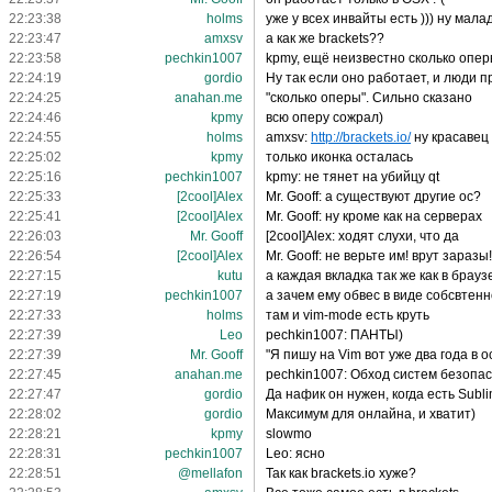
22:23:38
holms
уже у всех инвайты есть ))) ну мала
22:23:47
amxsv
а как же brackets??
22:23:58
pechkin1007
kpmy, ещё неизвестно сколько опер
22:24:19
gordio
Ну так если оно работает, и люди п
22:24:25
anahan.me
"сколько оперы". Сильно сказано
22:24:46
kpmy
всю оперу сожрал)
22:24:55
holms
amxsv:
http://brackets.io/
ну красавец 
22:25:02
kpmy
только иконка осталась
22:25:16
pechkin1007
kpmy: не тянет на убийцу qt
22:25:33
[2cool]Alex
Mr. Gooff: а существуют другие ос?
22:25:41
[2cool]Alex
Mr. Gooff: ну кроме как на серверах
22:26:03
Mr. Gooff
[2cool]Alex: ходят слухи, что да
22:26:54
[2cool]Alex
Mr. Gooff: не верьте им! врут заразы!
22:27:15
kutu
а каждая вкладка так же как в брау
22:27:19
pechkin1007
а зачем ему обвес в виде собсвтен
22:27:33
holms
там и vim-mode есть круть
22:27:39
Leo
pechkin1007: ПАНТЫ)
22:27:39
Mr. Gooff
"Я пишу на Vim вот уже два года в о
22:27:45
anahan.me
pechkin1007: Обход систем безопа
22:27:47
gordio
Да нафик он нужен, когда есть Subli
22:28:02
gordio
Максимум для онлайна, и хватит)
22:28:21
kpmy
slowmo
22:28:31
pechkin1007
Leo: ясно
22:28:51
@mellafon
Так как brackets.io хуже?