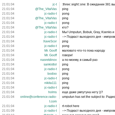
21:01:04
jc-t
:three::eight::one: В ожидании 381 
21:01:04
@The_VitalVas
ping
21:01:04
jc-radio-t
pong
21:01:04
@The_VitalVas
ping
21:01:04
jc-radio-t
pong
21:01:04
@The_VitalVas
кто?
21:01:04
jc-radio-t
Мы! Umputun, Bobuk, Gray, Ksenks 
21:01:04
jc-radio-t
--> Подкаст выходного дня - импро
21:01:04
XaveScor
ping
21:01:04
jc-radio-t
pong
21:01:04
Mr. Gooff
маловато что-то пока народу
21:01:04
Mr. Gooff
говори!
21:01:04
nasretdinov
а по-моему, в самый раз
21:01:04
sankistlol
ping
21:01:04
jc-radio-t
pong
21:01:04
bodixx
ping
21:01:04
jc-radio-t
pong
21:01:04
nikita111
ping
21:01:04
jc-radio-t
pong
21:01:04
holms
еще даже умпутуна нету ))?
21:01:04
online@conference.radio-
umputun has set the subject to: Ради
t.com
21:01:04
jc-radio-t
rt-robot here
21:01:09
jc-radio-t
--> Подкаст выходного дня - импро