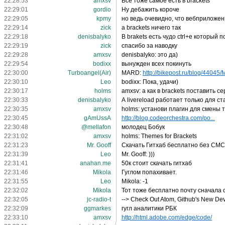
22:28:53
amxsv
Все тоже самое есть в brackets
22:29:01
gordio
Ну дебажить короче
22:29:05
kpmy
но ведь очевидно, что вебприложен
22:29:14
zick
а brackets ничего так
22:29:18
denisbalyko
В brakets есть чудо ctrl+e который
22:29:19
zick
спасибо за наводку
22:29:28
amxsv
denisbalyko: это да)
22:29:54
bodixx
вынужден всех покинуть
22:30:00
Turboangel(Air)
MARD:
http://bikepost.ru/blog/44045/M
22:30:10
Leo
bodixx: Пока, удачи)
22:30:17
holms
amxsv: а как в brackets поставить с
22:30:33
denisbalyko
А livereload работает только для с
22:30:35
amxsv
holms: установи плагин для смены 
22:30:45
gAmUssA
http://blog.codeorchestra.com/po...
22:30:48
@mellafon
молодец Бобук
22:31:02
amxsv
holms: Themes for Brackets
22:31:23
Mr. Gooff
Скачать Гитхаб бесплатно без СМС
22:31:39
Leo
Mr. Gooff: )))
22:31:41
anahan.me
50к стоит скачать гитхаб
22:31:46
Mikola
Гуглом попахивает.
22:31:55
Leo
Mikola: -1
22:32:02
Mikola
Тот тоже бесплатно почту сначала 
22:32:05
jc-radio-t
--> Check Out Atom, Github's New De
22:32:09
ggmarkes
гугл аналитики РБК
22:33:10
amxsv
http://html.adobe.com/edge/code/