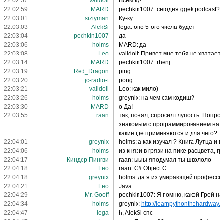
22:02:57
validoll
Всем ку!
22:02:59
MARD
pechkin1007: сегодня ggek podcast?
22:03:01
siziyman
Ку-ку
22:03:03
AlekSi
lega: оно 5-ого числа будет
22:03:04
pechkin1007
да
22:03:06
holms
MARD: да
22:03:08
Leo
validoll: Привет мне тебя не хватает
22:03:14
MARD
pechkin1007: rhenj
22:03:19
Red_Dragon
ping
22:03:20
jc-radio-t
pong
22:03:21
validoll
Leo: как мило)
22:03:26
holms
greynix: на чем сам кодиш?
22:03:30
MARD
о Да!
22:03:55
raan
так, понял, спросил глупость. Поп
знакомым с программированием на 
какие где применяются и для чего?
22:04:01
greynix
holms: а как изучал ? Книга Лутца и
22:04:06
holms
из князи в грязи на пике расцвета, 
22:04:17
Киндер Пингви
raan: ыыы яподумал ты школоло
22:04:18
Leo
raan: C# Object C
22:04:18
greynix
holms: да я из умирающей професс
22:04:21
Leo
Java
22:04:29
Mr. Gooff
pechkin1007: Я помню, какой Грей н
22:04:34
holms
greynix:
http://learnpythonthehardway.
22:04:47
lega
ħ, AlekSi спс