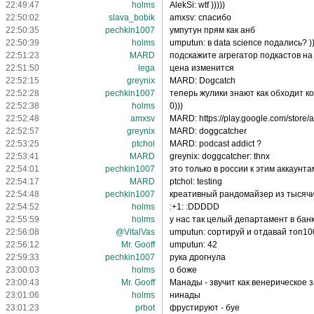
22:49:47
holms
AlekSi: wtf )))))
22:50:02
slava_bobik
amxsv: спасибо
22:50:35
pechkin1007
умпутун прям как анб
22:50:39
holms
umputun: в data science подались? ))
22:51:23
MARD
подскажите агрегатор подкастов на A
22:51:50
lega
цена изменится
22:52:15
greynix
MARD: Dogcatch
22:52:28
pechkin1007
теперь жулики знают как обходит к
22:52:38
holms
0)))
22:52:48
amxsv
MARD: https://play.google.com/store/
22:52:57
greynix
MARD: doggcatcher
22:53:25
ptchol
MARD: podcast addict ?
22:53:41
MARD
greynix: doggcatcher: thnx
22:54:01
pechkin1007
это только в россии к этим аккаунт
22:54:17
MARD
ptchol: testing
22:54:48
pechkin1007
креативный рандомайзер из тысячи
22:54:52
holms
:+1: :DDDDD
22:55:59
holms
у нас так целый департамент в банке
22:56:08
@VitalVas
umputun: сортируй и отдавай топ10
22:56:12
Mr. Gooff
umputun: 42
22:59:33
pechkin1007
рука дрогнула
23:00:03
holms
о боже
23:00:43
Mr. Gooff
Манады - звучит как венерическое 
23:01:06
holms
нинады
23:01:23
prbot
фрустируют - буе