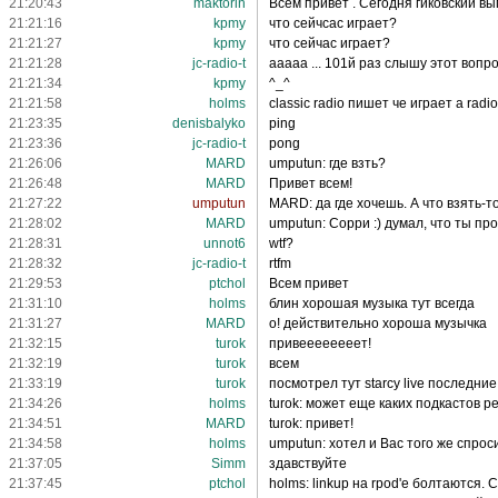
21:20:43
maktorin
Всем привет . Сегодня гиковский вы
21:21:16
kpmy
что сейчсас играет?
21:21:27
kpmy
что сейчас играет?
21:21:28
jc-radio-t
aaaaa ... 101й раз слышу этот вопр
21:21:34
kpmy
^_^
21:21:58
holms
classic radio пишет че играет а radi
21:23:35
denisbalyko
ping
21:23:36
jc-radio-t
pong
21:26:06
MARD
umputun: где взть?
21:26:48
MARD
Привет всем!
21:27:22
umputun
MARD: да где хочешь. А что взять-т
21:28:02
MARD
umputun: Сорри :) думал, что ты пр
21:28:31
unnot6
wtf?
21:28:32
jc-radio-t
rtfm
21:29:53
ptchol
Всем привет
21:31:10
holms
блин хорошая музыка тут всегда
21:31:27
MARD
о! действительно хороша музычка
21:32:15
turok
привеееееееет!
21:32:19
turok
всем
21:33:19
turok
посмотрел тут starcy live последние
21:34:26
holms
turok: может еще каких подкастов 
21:34:51
MARD
turok: привет!
21:34:58
holms
umputun: хотел и Вас того же спрос
21:37:05
Simm
здавствуйте
21:37:45
ptchol
holms: linkup на rpod'е болтаются.