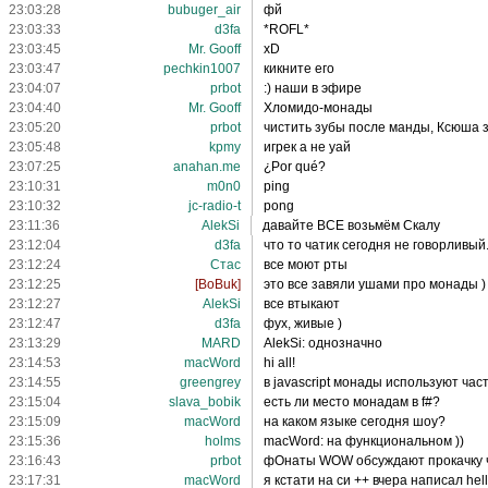
23:03:28
bubuger_air
фй
23:03:33
d3fa
*ROFL*
23:03:45
Mr. Gooff
xD
23:03:47
pechkin1007
кикните его
23:04:07
prbot
:) наши в эфире
23:04:40
Mr. Gooff
Хломидо-монады
23:05:20
prbot
чистить зубы после манды, Ксюша зн
23:05:48
kpmy
игрек а не уай
23:07:25
anahan.me
¿Por qué?
23:10:31
m0n0
ping
23:10:32
jc-radio-t
pong
23:11:36
AlekSi
давайте ВСЕ возьмём Скалу
23:12:04
d3fa
что то чатик сегодня не говорливый..
23:12:24
Стас
все моют рты
23:12:25
[BoBuk]
это все завяли ушами про монады )
23:12:27
AlekSi
все втыкают
23:12:47
d3fa
фух, живые )
23:13:29
MARD
AlekSi: однозначно
23:14:53
macWord
hi all!
23:14:55
greengrey
в javascript монады используют час
23:15:04
slava_bobik
есть ли место монадам в f#?
23:15:09
macWord
на каком языке сегодня шоу?
23:15:36
holms
macWord: на функциональном ))
23:16:43
prbot
фОнаты WOW обсуждают прокачку 
23:17:31
macWord
я кстати на си ++ вчера написал hell