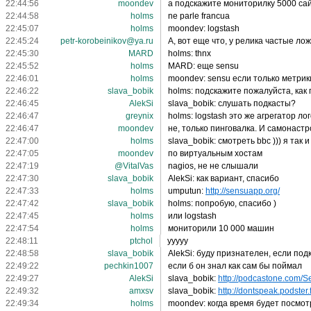
22:44:56
moondev
а подскажите мониторилку 5000 са
22:44:58
holms
ne parle francua
22:45:07
holms
moondev: logstash
22:45:24
petr-korobeinikov@ya.ru
А, вот еще что, у релика частые л
22:45:30
MARD
holms: thnx
22:45:52
holms
MARD: еще sensu
22:46:01
holms
moondev: sensu если только метри
22:46:22
slava_bobik
holms: подскажите пожалуйста, как 
22:46:45
AlekSi
slava_bobik: слушать подкасты?
22:46:47
greynix
holms: logstash это же агрегатор ло
22:46:47
moondev
не, только пинговалка. И самонастр
22:47:00
holms
slava_bobik: смотреть bbc ))) я так
22:47:05
moondev
по виртуальным хостам
22:47:19
@VitalVas
nagios, не не слышали
22:47:30
slava_bobik
AlekSi: как вариант, спасибо
22:47:33
holms
umputun:
http://sensuapp.org/
22:47:42
slava_bobik
holms: попробую, спасибо )
22:47:45
holms
или logstash
22:47:54
holms
мониторили 10 000 машин
22:48:11
ptchol
ууууу
22:48:58
slava_bobik
AlekSi: буду признателен, если под
22:49:22
pechkin1007
если б он знал как сам бы поймал
22:49:27
AlekSi
slava_bobik:
http://podcastone.com/Se
22:49:32
amxsv
slava_bobik:
http://dontspeak.podster.
22:49:34
holms
moondev: когда время будет посмотр