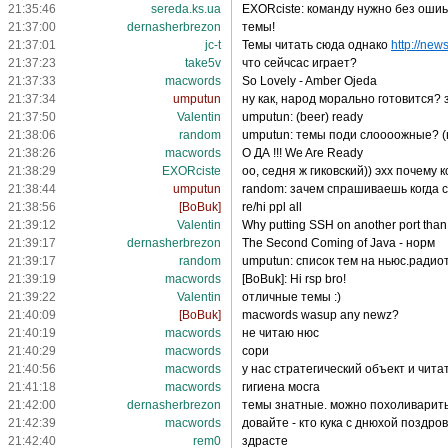
21:35:46
sereda.ks.ua
EXORciste: команду нужно без ошиьк
21:37:00
dernasherbrezon
темы!
21:37:01
jc-t
Темы читать сюда однако
http://new
21:37:23
take5v
что сейчсас играет?
21:37:33
macwords
So Lovely - Amber Ojeda
21:37:34
umputun
ну как, народ морально готовится? 
21:37:50
Valentin
umputun: (beer) ready
21:38:06
random
umputun: темы поди слоооожные? (
21:38:26
macwords
О ДА !!! We Are Ready
21:38:29
EXORciste
оо, седня ж гиковский)) эхх почему 
21:38:44
umputun
random: зачем спрашиваешь когда 
21:38:56
[BoBuk]
re/hi ppl all
21:39:12
Valentin
Why putting SSH on another port than
21:39:17
dernasherbrezon
The Second Coming of Java - норм
21:39:17
random
umputun: список тем на ньюс.радиот
21:39:19
macwords
[BoBuk]: Hi rsp bro!
21:39:22
Valentin
отличные темы :)
21:40:09
[BoBuk]
macwords wasup any newz?
21:40:19
macwords
не читаю нюс
21:40:29
macwords
сори
21:40:56
macwords
у нас стратегический объект и чита
21:41:18
macwords
гигиена мосга
21:42:00
dernasherbrezon
темы знатные. можно похоливарит
21:42:39
macwords
довайте - кто кука с днюхой поздро
21:42:40
rem0
здрасте