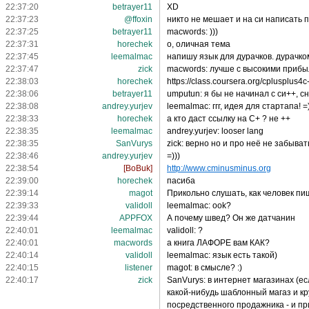
22:37:20
betrayer11
XD
22:37:23
@ffoxin
никто не мешает и на си написать
22:37:25
betrayer11
macwords: )))
22:37:31
horechek
о, оличная тема
22:37:45
leemalmac
напишу язык для дурачков. дурачко
22:37:47
zick
macwords: лучше с высокими прибы
22:38:03
horechek
https://class.coursera.org/cplusplus
22:38:06
betrayer11
umputun: я бы не начинал с си++, с
22:38:08
andrey.yurjev
leemalmac: ггг, идея для стартапа! =
22:38:33
horechek
а кто даст ссылку на С+ ? не ++
22:38:35
leemalmac
andrey.yurjev: looser lang
22:38:35
SanVurys
zick: верно но и про неё не забыва
22:38:46
andrey.yurjev
=)))
22:38:54
[BoBuk]
http://www.cminusminus.org
22:39:00
horechek
пасиба
22:39:14
magot
Прикольно слушать, как человек пи
22:39:33
validoll
leemalmac: ook?
22:39:44
APPFOX
А почему швед? Он же датчанин
22:40:01
leemalmac
validoll: ?
22:40:01
macwords
а книга ЛАФОРЕ вам КАК?
22:40:14
validoll
leemalmac: язык есть такой)
22:40:15
listener
magot: в смысле? :)
22:40:17
zick
SanVurys: в интернет магазинах (е
какой-нибудь шаблонный магаз и кр
посредственного продажника - и п