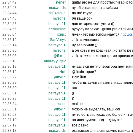
22:34:42
listener
guitar pro не для простых гитаристо
22:34:43
macwords
ну обычная прога с табами
22:34:44
ids94molla
да гпб круто
22:34:46
myzone
6я ваще сок
22:34:53
betrayer11
для гитаристов с умом )))
22:34:55
leemalmac
оуоу оу палехче - guitar pro отличн
22:35:04
ixpict
лжеинтервью вспоминается
http://c
22:35:12
SanVurys
zick: сомневаюсь
22:35:14
betrayer11
ну загнобили ))
22:35:30
myzone
а 5я хоть и не красивая, но зато ю
22:36:03
@ffoxin
zick: в с++ плохо все кроме произв
22:36:10
andrey.yurjev
+1
22:36:19
betrayer11
ну да, в си нету оператора new, нап
22:36:19
zick
@ffoxin: орли?
22:36:27
@ffoxin
zick: йеп
22:36:29
betrayer11
чтобы выделить память, надо много 
22:36:30
betrayer11
ага
22:36:31
betrayer11
((
22:36:32
betrayer11
))
22:36:34
mxtnr
malloc ...
22:36:51
@ffoxin
можно не выделять, ваш кэп
22:36:57
betrayer11
ну то есть в плюсах это более инту
22:37:10
betrayer11
но инструмент под задачу же
22:37:12
betrayer11
все равно
22:37:13
macwords
оказывается на спп можно написать