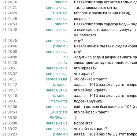
21:24:16
random
EXORciste: тогда остается только о
21:24:21
sereda.ks.ua
так напишем свою siri гы
21:24:29
EXORciste
random: я после гугления к вам)))
21:24:46
sereda.ks.ua
umputun!
21:24:53
random
EXORciste: тогда хардкор мод — за
21:25:40
sereda.ks.ua
а если сделать запрос на умпутуна 
же ломается...
21:28:45
sereda.ks.ua
why?
21:28:46
jc-radio-t
Развлекаемся мы так и людям хор
21:28:58
sereda.ks.ua
код!
21:29:00
jc-t
Ходить по воде и разрабатывать пр
21:31:20
take5v
здесь приятая музыка. плейлист с
21:33:51
sereda.ks.ua
что играает?
21:33:57
sereda.ks.ua
что играет?
21:34:11
sereda.ks.ua
что сейчас играет?
21:34:12
jc-radio-t
aaaaa ... 101й раз слышу этот вопр
21:34:17
sereda.ks.ua
что сейчас играет?
21:34:18
jc-radio-t
aaaaa ... 101й раз слышу этот вопр
21:34:31
macwords
подсейв музыка
21:34:36
sereda.ks.ua
врёт :) должен был написать 102-й 
21:34:53
EXORciste
что сейчсас играет?
21:35:02
EXORciste
:)
21:35:08
sereda.ks.ua
морозится
21:35:22
sereda.ks.ua
что сейчас играет?
21:35:23
jc-radio-t
aaaaa ... 101й раз слышу этот вопр