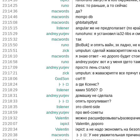
23:14:18
ixpict
runo/runo запусти в x86 окружении,
23:14:25
runo
zless: то раньше, а то сейчас
23:14:36
macwords
да?
23:14:46
macwords
mongo db
23:15:08
macwords
ghbitahjdfyst
23:15:15
listener
angular же не предполагает (по кра
23:15:29
andrey.yurjev
runo/runo: я установил ia32-libs и 
23:15:32
macwords
так
23:15:50
runo
[BoBuk]: и опять вайн, эх ладно, не 
23:15:51
zick
umputun: сделай жаваскриптом на к
23:16:10
macwords
я знаю ответ - но дорого будит стои
23:16:58
runo
andrey.yurjev: вот и у меня гдето та
23:17:09
andrey.yurjev
просто лень стало)
23:17:21
zick
umputun: в жаваскрипте все прячут 
23:18:06
GodSon
csrf !!!
23:18:24
トトロ
а где Ксенкс?
23:18:29
listener
каких 50/50? :D
23:18:31
andrey.yurjev
домашку не сделала
23:18:33
トトロ
опять прогуливает?
23:18:35
listener
это client-side
23:18:59
andrey.yurjev
про веб-сокеты
23:19:32
Valentin
можно расшифровывать/разворачива
23:20:07
ixpict
Valentin, дорого
23:20:34
Valentin
ixpict: а не надо экономить на безо
23:20:38
macwords
トトロ: У нее уважительная причина 