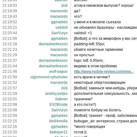
22:18:45
Valentin
контент
22:19:03
zick
атом в гиковском выпуске? хорош!
22:19:39
macwords
да?
22:19:43
macwords
что?
22:19:52
ggmarkes
у меня и в мозиле съехала
22:20:21
validoll
не обновлял браузеры - наслаждаю
22:20:44
SanVurys
validoll: +1
22:21:00
ggmarkes
[BoBuk]: а что за микрофон у вас се
22:21:18
dernasherbrezon
padding-left: 55px;
22:21:23
macwords
убавте нечетные гармоники
22:21:29
macwords
он простыл
22:21:37
dernasherbrezon
logo: left: 0.95em;
22:21:44
dernasherbrezon
видимо в этом проблема
22:21:46
wolf-yagun
http://www.mobile-review.com/new...
22:21:50
cigizmoond.vyhuholev
есть врачи в чатике?
22:21:52
macwords
некоторые обертоновирации
22:21:57
zick
[BoBuk]: закинься чем-нибудь, убер
22:21:59
andrey.yurjev
дополнительная сексуальность...кхе
22:22:01
listener
трахичем?
22:22:08
EXORciste
а кто гости?)
22:22:08
SanVurys
помогите бобуку не болеть
22:22:09
ggmarkes
[BoBuk]: трахеит - проф. заболева
22:22:15
ids94molla
bubuger_air: интересно, страна дол
22:22:16
ggmarkes
*много говорящих
22:22:20
betrayer11
готов ))