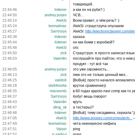
товарищей.
22:44:46
listener
а как он на руби? )
22:44:50
andrey.yurjev
ЧСВ...
22:45:14
AlekSi
Всем привет, о чём речь? :)
22:45:24
leemalmac
AlekSi: страуструпа опускаем
22:45:27
SanVurys
AlekSi:
http://electronicdesign.com/dev
22:45:38
listener
хахаха
22:45:44
listener
он как бомж с коробкой?
22:45:48
AlekSi
спс
22:45:50
zick
Страуструп: я просто написал язык 
22:46:03
Valentin
послушайте про пайтон, что о нем 
продукт - тут всё так
22:46:05
andrey.yurjev
это уже скромность...
22:46:13
zick
гики это не только ценный мех...
22:46:25
validoll
[BoBuk]: просто начался апокалипс
22:46:28
ids94molla
крутое сравнение))
22:46:35
macwords
в 60 годах appolo navi comp как то
22:46:37
SanVurys
бобут вещь говорот
22:46:43
Valentin
круть
22:46:47
sting_sk
а тестеры)?
22:46:48
listener
[BoBuk]: тему сисадмина, сериала "
22:47:05
AlekSi
http://www.snopes.com/computer/p...
–
22:47:49
leemalmac
чета неинересно нифига
22:47:51
Valsor
ping
22:47:52
jc-radio-t
pong