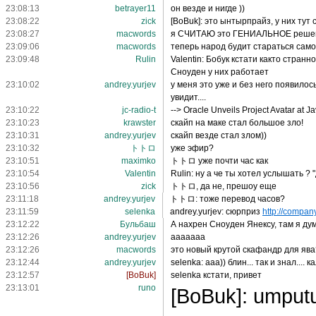
23:08:13
betrayer11
он везде и нигде ))
23:08:22
zick
[BoBuk]: это ынтырпрайз, у них тут
23:08:27
macwords
я СЧИТАЮ это ГЕНИАЛЬНОЕ решени
23:09:06
macwords
теперь народ будит стараться сам
23:09:48
Rulin
Valentin: Бобук кстати както стран
Сноуден у них работает
23:10:02
andrey.yurjev
у меня это уже и без него появилось
увидит....
23:10:22
jc-radio-t
--> Oracle Unveils Project Avatar at 
23:10:23
krawster
скайп на маке стал большое зло!
23:10:31
andrey.yurjev
скайп везде стал злом))
23:10:32
トトロ
уже эфир?
23:10:51
maximko
トトロ уже почти час как
23:10:54
Valentin
Rulin: ну а че ты хотел услышать ? 
23:10:56
zick
トトロ, да не, прешоу еще
23:11:18
andrey.yurjev
トトロ: тоже перевод часов?
23:11:59
selenka
andrey.yurjev: сюрприз
http://company
23:12:22
Бульбаш
А нахрен Сноуден Янексу, там я ду
23:12:26
andrey.yurjev
ааааааа
23:12:26
macwords
это новый крутой скафандр для ява
23:12:44
andrey.yurjev
selenka: ааа)) блин... так и знал....
23:12:57
[BoBuk]
selenka кстати, привет
23:13:01
runo
[BoBuk]: umput