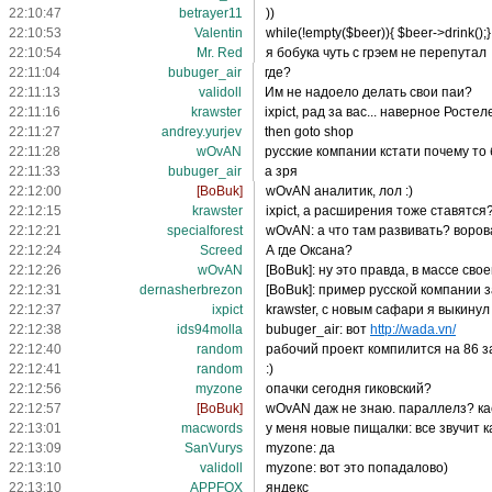
22:10:47
betrayer11
))
22:10:53
Valentin
while(!empty($beer)){ $beer->drink();}
22:10:54
Mr. Red
я бобука чуть с грэем не перепутал
22:11:04
bubuger_air
где?
22:11:13
validoll
Им не надоело делать свои паи?
22:11:16
krawster
ixpict, рад за вас... наверное Рост
22:11:27
andrey.yurjev
then goto shop
22:11:28
wOvAN
русские компании кстати почему то
22:11:33
bubuger_air
а зря
22:12:00
[BoBuk]
wOvAN аналитик, лол :)
22:12:15
krawster
ixpict, а расширения тоже ставятся
22:12:21
specialforest
wOvAN: а что там развивать? ворова
22:12:24
Screed
А где Оксана?
22:12:26
wOvAN
[BoBuk]: ну это правда, в массе сво
22:12:31
dernasherbrezon
[BoBuk]: пример русской компании 
22:12:37
ixpict
krawster, с новым сафари я выкинул
22:12:38
ids94molla
bubuger_air: вот
http://wada.vn/
22:12:40
random
рабочий проект компилится на 86 за
22:12:41
random
:)
22:12:56
myzone
опачки сегодня гиковский?
22:12:57
[BoBuk]
wOvAN даж не знаю. параллелз? ка
22:13:01
macwords
у меня новые пищалки: все звучит к
22:13:09
SanVurys
myzone: да
22:13:10
validoll
myzone: вот это попадалово)
22:13:10
APPFOX
яндекс