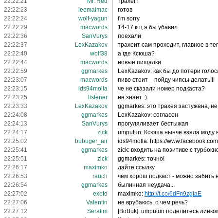
22:22:21
Mr. Red
трахеIT
22:22:23
leemalmac
готов
22:22:24
wolf-yagun
i'm sorry
22:22:29
macwords
14-17 кгц я бы убавил
22:22:36
SanVurys
поехали
22:22:37
LexKazakov
трахеит сам проходит, главное в те
22:22:40
wolf38
а где Ксюша?
22:22:44
macwords
новые пищалки
22:22:59
ggmarkes
LexKazakov: как бы до потери голо
22:23:07
macwords
пиво стоит _ пойду чипсы делать!!!
22:23:15
ids94molla
че не сказали номер подкаста?
22:23:25
listener
не знает :)
22:23:33
LexKazakov
ggmarkes: это трахея застужена, не
22:24:08
ggmarkes
LexKazakov: согласен
22:24:13
SanVurys
прогуляливает бестыжая
22:24:17
zick
umputun: Ксюша нынче взяла моду в
22:25:02
bubuger_air
ids94molla: https://www.facebook.com
22:25:41
ggmarkes
zick: входить на позитиве с турбокн
22:25:51
zick
ggmarkes: точно!
22:26:17
maximko
дайте ссылку
22:26:53
rauch
чем хорош подкаст - можно забить 
22:26:54
ggmarkes
былинная неудача...
22:27:02
exeto
maximko:
http://t.co/6dFn9zgtaE
22:27:06
Valentin
не врубаюсь, о чем речь?
22:27:12
Serafim
[BoBuk]: umputun поделитесь линко