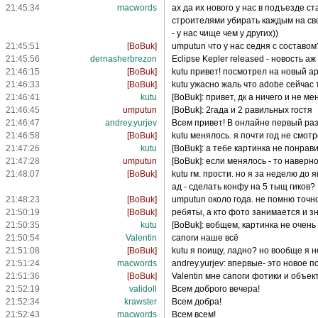
21:45:34
macwords
ах да их нового у нас в подъезде 
строителями убирать каждым на сво
- у нас чище чем у других))
21:45:51
[BoBuk]
umputun что у нас седня с составом
21:45:56
dernasherbrezon
Eclipse Kepler released - новость а
21:46:15
[BoBuk]
kutu привет! посмотрел на новый ap
21:46:33
[BoBuk]
kutu ужасно жаль что adobe сейчас 
21:46:41
kutu
[BoBuk]: привет, дк а ничего и не м
21:46:45
umputun
[BoBuk]: 2гада и 2 равильных гостя
21:46:47
andrey.yurjev
Всем привет! В онлайне первый раз
21:46:58
[BoBuk]
kutu менялось. я почти год не смотр
21:47:26
kutu
[BoBuk]: а тебе картинка не понрав
21:47:28
umputun
[BoBuk]: если менялось - то наверн
21:48:07
[BoBuk]
kutu гм. прости. но я за неделю до
ад - сделать конфу на 5 тыщ гиков? 
21:48:23
[BoBuk]
umputun около года. не помню точно
21:50:19
[BoBuk]
ребяты, а кто фото занимается и зн
21:50:35
kutu
[BoBuk]: вобщем, картинка не очень
21:50:54
Valentin
сапоги наше всё
21:51:08
[BoBuk]
kutu я поищу, ладно? но вообще я н
21:51:24
macwords
andrey.yurjev: впервые- это новое 
21:51:36
[BoBuk]
Valentin мне сапоги фотики и объект
21:52:19
validoll
Всем доброго вечера!
21:52:34
krawster
Всем добра!
21:52:43
macwords
Всем всем!