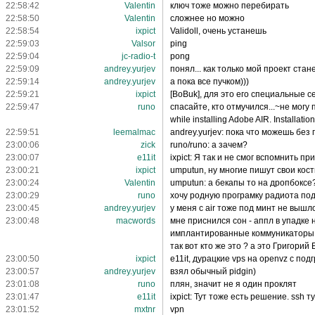
22:58:42
Valentin
ключ тоже можно перебирать
22:58:50
Valentin
сложнее но можно
22:58:54
ixpict
Validoll, очень устанешь
22:59:03
Valsor
ping
22:59:04
jc-radio-t
pong
22:59:09
andrey.yurjev
понял... как только мой проект стан
22:59:14
andrey.yurjev
а пока все пучком)))
22:59:21
ixpict
[BoBuk], для это его специальные с
22:59:47
runo
спасайте, кто отмучился...~не могу 
while installing Adobe AIR. Installati
22:59:51
leemalmac
andrey.yurjev: пока что можешь без
23:00:06
zick
runo/runo: а зачем?
23:00:07
e11it
ixpict: Я так и не смог вспомнить п
23:00:21
ixpict
umputun, ну многие пишут свои кост
23:00:24
Valentin
umputun: а бекапы то на дропбоксе
23:00:29
runo
хочу родную програмку радиота по
23:00:45
andrey.yurjev
у меня с air тоже под минт не вышло
23:00:48
macwords
мне приснился сон - аппл в упадке
имплантированные коммуникаторы (i
так вот кто же это ? а это Григорий 
23:00:50
ixpict
e11it, дурацкие vps на openvz с по
23:00:57
andrey.yurjev
взял обычный pidgin)
23:01:08
runo
плян, значит не я один проклят
23:01:47
e11it
ixpict: Тут тоже есть решение. ssh 
23:01:52
mxtnr
vpn