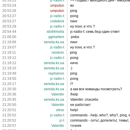
20:53:23
jc-radio-t
--> Подкаст выходного дня - импро
20:53:24
umputun
во
20:53:26
umputun
ping
20:53:27
jc-radio-t
pong
20:53:27
codekick
пинг
20:53:29
jc-radio-t
ну понг, и что ?
20:54:44
ids94molla
jc-radio-t: семь бед один ответ
21:06:00
ggmarkes
:peka:
21:19:06
sereda.ks.ua
пинг
21:19:07
jc-radio-t
ну понг, и что ?
21:19:11
random
ping
21:19:12
jc-radio-t
pong
21:19:12
sereda.ks.ua
ничо
21:19:15
sereda.ks.ua
:)
21:19:49
raymanos
ping
21:19:50
jc-radio-t
pong
21:20:17
sereda.ks.ua
/?
21:20:30
sereda.ks.ua
а как все команды посмотреть?
21:20:36
Valentin
/help
21:20:45
sereda.ks.ua
Valentin: спасибо
21:20:50
Valentin
не работает
21:20:51
zless
help!
21:20:52
jc-radio-t
commands - help, who?, why?, ping, w
21:20:52
jc-t
commands - сеть!, допилить!, темы!, к
21:20:57
Valentin
точняк