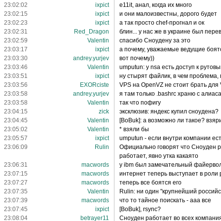
23:02:02
ixpict
e11it, анал, когда их много
23:02:15
ixpict
и они малоизвестны, дорого будет
23:02:23
ixpict
а так просто chef-прогнал и ок
23:02:31
Red_Dragon
блин... у нас же в украине был перев
23:02:59
Valentin
спасибо Сноудену за это
23:03:17
ixpict
а почему, уважаемые ведущие боят
23:03:30
andrey.yurjev
вот почему))
23:03:46
Valentin
umputun: у nsa есть доступ к рутов
23:03:51
ixpict
ну стырят файлик, в чем проблема, 
23:03:56
EXORciste
VPS на OpenVZ не стоит брать для
23:03:58
andrey.yurjev
я там только .bashrc храню с алиас
23:03:58
Valentin
так что пофигу
23:04:15
zick
эксклюзив: яндекс купил сноудена?
23:04:45
Valentin
[BoBuk]: а возможно ли такое? взя
23:05:02
Valentin
* взяли бы
23:05:57
ixpict
umputun - если внутри компании ест
23:06:09
Rulin
Официально говорят что Сноуден ра
работает, явно утка какаято
23:06:31
macwords
у ibm был замечательный файервол
23:07:15
macwords
интернет теперь выступает в роли 
23:07:27
macwords
теперь все боятся его
23:07:35
Valentin
Rulin: ни один "крупнейший россий
23:07:39
macwords
что то тайное поискать - ааа все
23:07:45
ixpict
[BoBuk], rsync?
23:08:04
betrayer11
Сноуден работает во всех компания