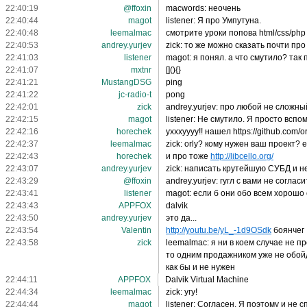
22:40:19
@ffoxin
macwords: неочень
22:40:44
magot
listener: Я про Умпутуна.
22:40:48
leemalmac
смотрите уроки попова html/css/php 
22:40:53
andrey.yurjev
zick: то же можно сказать почти про
22:41:03
listener
magot: я понял. а что смутило? так 
22:41:07
mxtnr
[](){}
22:41:21
MustangDSG
ping
22:41:22
jc-radio-t
pong
22:42:01
zick
andrey.yurjev: про любой не сложны
22:42:15
magot
listener: Не смутило. Я просто вспом
22:42:16
horechek
ухххуууу!! нашел https://github.com/o
22:42:37
leemalmac
zick: orly? кому нужен ваш проект?
22:42:43
horechek
и про тоже
http://libcello.org/
22:43:07
andrey.yurjev
zick: написать крутейшую СУБД и не 
22:43:29
@ffoxin
andrey.yurjev: гугл с вами не соглас
22:43:41
listener
magot: если б они обо всем хорошо 
22:43:43
APPFOX
dalvik
22:43:50
andrey.yurjev
это да...
22:43:54
Valentin
http://youtu.be/yL_-1d9OSdk
боянчег 
22:43:58
zick
leemalmac: я ни в коем случае не 
то одним продажником уже не обойде
как бы и не нужен
22:44:11
APPFOX
Dalvik Virtual Machine
22:44:34
leemalmac
zick: угу!
22:44:44
magot
listener: Согласен. Я поэтому и не