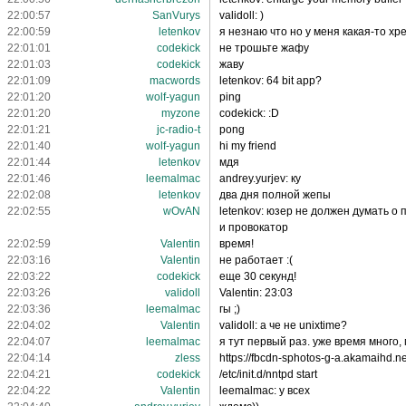
22:00:57
SanVurys
validoll: )
22:00:59
letenkov
я незнаю что но у меня какая-то хр
22:01:01
codekick
не трошьте жафу
22:01:03
codekick
жаву
22:01:09
macwords
letenkov: 64 bit app?
22:01:20
wolf-yagun
ping
22:01:20
myzone
codekick: :D
22:01:21
jc-radio-t
pong
22:01:40
wolf-yagun
hi my friend
22:01:44
letenkov
мдя
22:01:46
leemalmac
andrey.yurjev: ку
22:02:08
letenkov
два дня полной жепы
22:02:55
wOvAN
letenkov: юзер не должен думать о
и провокатор
22:02:59
Valentin
время!
22:03:16
Valentin
не работает :(
22:03:22
codekick
еще 30 секунд!
22:03:26
validoll
Valentin: 23:03
22:03:36
leemalmac
гы ;)
22:04:02
Valentin
validoll: а че не unixtime?
22:04:07
leemalmac
я тут первый раз. уже время много, 
22:04:14
zless
https://fbcdn-sphotos-g-a.akamaih
22:04:21
codekick
/etc/init.d/nntpd start
22:04:22
Valentin
leemalmac: у всех