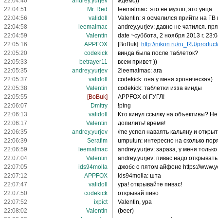
22:04:40
andrey.yurjev
ждемс))
22:04:51
Mr. Red
leemalmac: это не музло, это унца
22:04:56
validoll
Valentin: я осмелился прийти на ГВ
22:04:58
leemalmac
andrey.yurjev: давно не чатился. пр
22:04:59
Valentin
date ~суббота, 2 ноября 2013 г. 23:
22:05:16
APPFOX
[BoBuk]:
http://nikon.ru/ru_RU/product/n
22:05:20
codekick
винда была после таблеток?
22:05:33
betrayer11
всем привет ))
22:05:35
andrey.yurjev
2leemalmac: ага
22:05:37
validoll
codekick: она у меня хроническая)
22:05:38
Valentin
codekick: таблетки изза винды
22:05:55
[BoBuk]
APPFOX о! ГУГЛ!
22:06:07
Dmitry
!ping
22:06:13
validoll
Кто кинул ссылку на объективы? Не
22:06:17
Valentin
допилить! время!
22:06:35
andrey.yurjev
/me успел наваять кальяну и открыть
22:06:39
Serafim
umputun: интересно на сколько пор
22:06:59
leemalmac
andrey.yurjev: зараза, у меня только 
22:07:04
Valentin
andrey.yurjev: пивас надо открывать
22:07:05
ids94molla
джобс о пятом айфоне https://www
22:07:12
APPFOX
ids94molla: шта
22:07:47
validoll
ура! открывайте пивас!
22:07:50
codekick
открывай пиво
22:07:52
ixpict
Valentin, ура
22:08:02
Valentin
(beer)