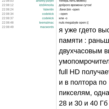
22:08:03
andrey.yurjev
теперь пить можно)
22:08:12
ids94molla
доброго времени суток!
22:08:24
Valentin
./beer.bin -open
22:08:34
codekick
--open
22:08:37
codekick
или -o
22:08:48
leemalmac
nuts megabyte open ((
22:08:49
macwords
я уже гдето вы
памяти : раньш
двухчасовым в
умопомрочител
full HD получа
и в полтора по
пикселям, одна
28 и 30 и 40 Гб