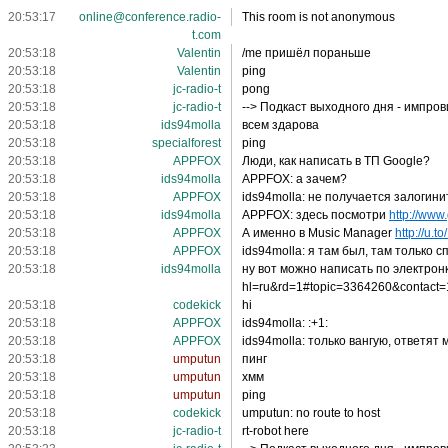
20:53:17
online@conference.radio-
This room is not anonymous
t.com
20:53:18
Valentin
/me пришёл пораньше
20:53:18
Valentin
ping
20:53:18
jc-radio-t
pong
20:53:18
jc-radio-t
--> Подкаст выходного дня - импро
20:53:18
ids94molla
всем здарова
20:53:18
specialforest
ping
20:53:18
APPFOX
Люди, как написать в ТП Google?
20:53:18
ids94molla
APPFOX: а зачем?
20:53:18
APPFOX
ids94molla: не получается залогини
20:53:18
ids94molla
APPFOX: здесь посмотри
http://www
20:53:18
APPFOX
А именно в Music Manager
http://u.
20:53:18
APPFOX
ids94molla: я там был, там только
20:53:18
ids94molla
ну вот можно написать по электронке 
hl=ru&rd=1#topic=3364260&contact
20:53:18
codekick
hi
20:53:18
APPFOX
ids94molla: :+1:
20:53:18
APPFOX
ids94molla: только вангую, ответят
20:53:18
umputun
пинг
20:53:18
umputun
хмм
20:53:18
umputun
ping
20:53:18
codekick
umputun: no route to host
20:53:18
jc-radio-t
rt-robot here