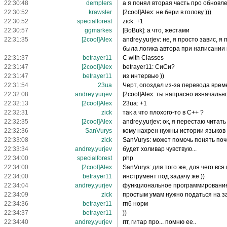
22:30:48
demplers
а я понял вторая часть про обновл
22:30:52
krawster
[2cool]Alex: не бери в голову )))
22:30:52
specialforest
zick: +1
22:30:57
ggmarkes
[BoBuk]: а что, жестами
22:31:35
[2cool]Alex
andrey.yurjev: не, я просто завис,
была логика автора при написании 
22:31:37
betrayer11
C with Classes
22:31:47
[2cool]Alex
betrayer11: CиCи?
22:31:47
betrayer11
из интервью ))
22:31:54
23ua
Черт, опоздал из-за перевода време
22:32:08
andrey.yurjev
[2cool]Alex: ты напрасно изначальн
22:32:13
[2cool]Alex
23ua: +1
22:32:31
zick
так а что плохого-то в C++ ?
22:32:35
[2cool]Alex
andrey.yurjev: ок, я перестаю читат
22:32:36
SanVurys
кому нахрен нужны истории языков
22:33:08
zick
SanVurys: может помочь понять поч
22:33:34
andrey.yurjev
будет холивар чувствую...
22:34:00
specialforest
php
22:34:00
[2cool]Alex
SanVurys: для того же, для чего вс
22:34:00
betrayer11
инструмент под задачу же ))
22:34:04
andrey.yurjev
функциональное программирование 
22:34:09
zick
простым умам нужно податься на за
22:34:36
betrayer11
гп6 норм
22:34:37
betrayer11
))
22:34:40
andrey.yurjev
ггг, гитар про... помню ее..