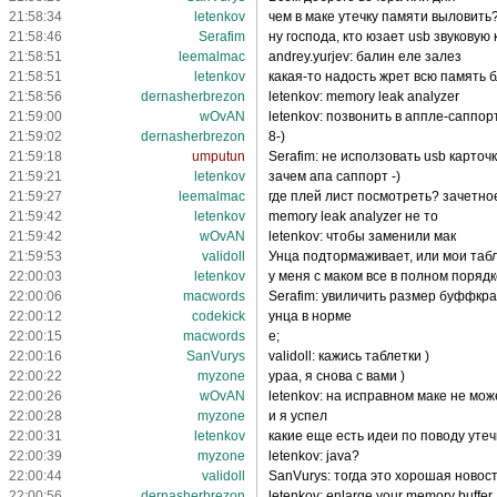
21:58:34
letenkov
чем в маке утечку памяти выловить
21:58:46
Serafim
ну господа, кто юзает usb звуковую 
21:58:51
leemalmac
andrey.yurjev: балин еле залез
21:58:51
letenkov
какая-то надость жрет всю память 
21:58:56
dernasherbrezon
letenkov: memory leak analyzer
21:59:00
wOvAN
letenkov: позвонить в аппле-саппор
21:59:02
dernasherbrezon
8-)
21:59:18
umputun
Serafim: не исползовать usb карточ
21:59:21
letenkov
зачем апа саппорт -)
21:59:27
leemalmac
где плей лист посмотреть? зачетно
21:59:42
letenkov
memory leak analyzer не то
21:59:42
wOvAN
letenkov: чтобы заменили мак
21:59:53
validoll
Унца подтормаживает, или мои таб
22:00:03
letenkov
у меня с маком все в полном порядке
22:00:06
macwords
Serafim: увиличить размер буффкра
22:00:12
codekick
унца в норме
22:00:15
macwords
е;
22:00:16
SanVurys
validoll: кажись таблетки )
22:00:22
myzone
ураа, я снова с вами )
22:00:26
wOvAN
letenkov: на исправном маке не мож
22:00:28
myzone
и я успел
22:00:31
letenkov
какие еще есть идеи по поводу уте
22:00:39
myzone
letenkov: java?
22:00:44
validoll
SanVurys: тогда это хорошая новос
22:00:56
dernasherbrezon
letenkov: enlarge your memory buffer