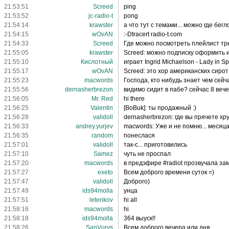
21:53:51
Screed
ping
21:53:52
jc-radio-t
pong
21:54:14
krawster
а что тут с темами... можно где бег
21:54:15
wOvAN
:-Dtracert radio-t.com
21:54:33
Screed
Где можно посмотреть плейлист трек
21:55:05
krawster
Screed: можно подписку оформить и 
21:55:10
Кислотный
играет Ingrid Michaelson - Lady in S
21:55:17
wOvAN
Screed: это хор американских сирот
21:55:23
macwords
Господа, кто нибудь знает чем сейчас
21:55:56
dernasherbrezon
видимо сидит в пабе? сейчас 8 вече
21:56:05
Mr. Red
hi there
21:56:25
Valentin
[BoBuk]: ты продажный :)
21:56:28
validoll
dernasherbrezon: где вы прячете хр
21:56:33
andrey.yurjev
macwords: Уже и не помню... месяца 
21:56:35
random
понеслася
21:57:01
validoll
так-с... приготовились
21:57:10
Samez
чуть не проспал
21:57:20
macwords
в предэфире #radiot прозвучала зам
21:57:27
exeto
Всем доброго времени суток =)
21:57:47
validoll
Доброго)
21:57:49
ids94molla
унца
21:57:51
letenkov
hi all
21:58:16
macwords
hi
21:58:18
ids94molla
364 выуск!!
21:58:26
SanVurys
Всем доброго вечера или дня