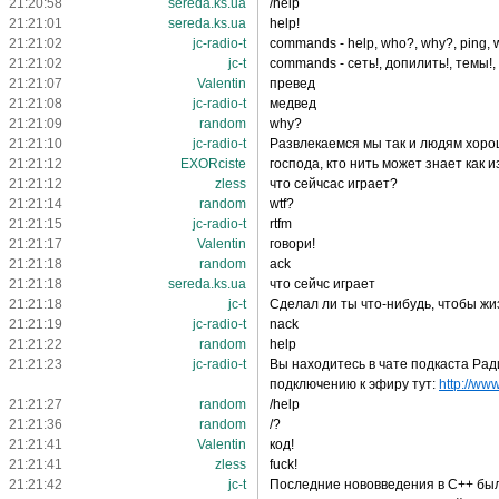
21:20:58
sereda.ks.ua
/help
21:21:01
sereda.ks.ua
help!
21:21:02
jc-radio-t
commands - help, who?, why?, ping, w
21:21:02
jc-t
commands - сеть!, допилить!, темы!, к
21:21:07
Valentin
превед
21:21:08
jc-radio-t
медвед
21:21:09
random
why?
21:21:10
jc-radio-t
Развлекаемся мы так и людям хор
21:21:12
EXORciste
господа, кто нить может знает как 
21:21:12
zless
что сейчсас играет?
21:21:14
random
wtf?
21:21:15
jc-radio-t
rtfm
21:21:17
Valentin
говори!
21:21:18
random
ack
21:21:18
sereda.ks.ua
что сейчс играет
21:21:18
jc-t
Сделал ли ты что-нибудь, чтобы жи
21:21:19
jc-radio-t
nack
21:21:22
random
help
21:21:23
jc-radio-t
Вы находитесь в чате подкаста Рад
подключению к эфиру тут:
http://www
21:21:27
random
/help
21:21:36
random
/?
21:21:41
Valentin
код!
21:21:41
zless
fuck!
21:21:42
jc-t
Последние нововведения в C++ бы