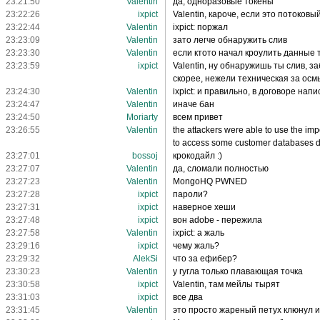
23:21:50
Valentin
да, одноразовые токены
23:22:26
ixpict
Valentin, кароче, если это потоковы
23:22:44
Valentin
ixpict: поржал
23:23:09
Valentin
зато легче обнаружить слив
23:23:30
Valentin
если ктото начал кроулить данные 
23:23:59
ixpict
Valentin, ну обнаружишь ты слив, 
скорее, нежели техническая за ос
23:24:30
Valentin
ixpict: и правильно, в договоре нап
23:24:47
Valentin
иначе бан
23:24:50
Moriarty
всем привет
23:26:55
Valentin
the attackers were able to use the i
to access some customer databases dir
23:27:01
bossoj
крокодайл :)
23:27:07
Valentin
да, сломали полностью
23:27:23
Valentin
MongoHQ PWNED
23:27:28
ixpict
пароли?
23:27:31
ixpict
наверное хеши
23:27:48
ixpict
вон adobe - пережила
23:27:58
Valentin
ixpict: а жаль
23:29:16
ixpict
чему жаль?
23:29:32
AlekSi
что за ефибер?
23:30:23
Valentin
у гугла только плавающая точка
23:30:58
ixpict
Valentin, там мейлы тырят
23:31:03
ixpict
все два
23:31:45
Valentin
это просто жареный петух клюнул и