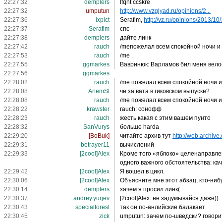
22:27:32
demplers
lfqnt ccskre
22:27:32
umputun
http://www.vzglyad.ru/opinions/2...
22:27:36
ixpict
Serafim,
http://vz.ru/opinions/2013/10/
22:27:37
Serafim
спс
22:27:38
demplers
дайте линк
22:27:42
rauch
/meпожелал всем спокойной ночи и 
22:27:53
rauch
/me .
22:27:55
ggmarkes
Вавринюк: Варламов бил меня велос
22:27:56
ggmarkes
22:28:02
rauch
/me пожелал всем спокойной ночи и
22:28:08
ArtemSt
чё за вата в гиковском выпуске?
22:28:08
rauch
/me пожелал всем спокойной ночи и
22:28:22
krawster
rauch: сонофф
22:28:23
rauch
жесть какая с этим вашем пунто
22:28:32
SanVurys
больше harda
22:29:20
[BoBuk]
читайте архив тут
http://web.archive
22:29:31
betrayer11
вычислений
22:29:33
[2cool]Alex
Кроме того «яблоко» целенаправлен
одного важного обстоятельства: кач
22:29:42
[2cool]Alex
Я вошел в цикл.
22:30:06
[2cool]Alex
Объясните мне этот абзац, кто-ниб
22:30:14
demplers
зачем я просил линк(
22:30:37
andrey.yurjev
[2cool]Alex: не задумывайся даже))
22:30:43
specialforest
так он по-анлийские балакает
22:30:45
zick
umputun: зачем по-шведски? говори