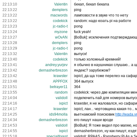
22:13:10
Valentin
бекап, бекап бекапа
22:13:22
demplers
ping
22:13:22
macwords
ламповости в звуке что то нету
22:13:22
codekick
random: надо юзать pi на работе
22:13:23
jc-radio-t
pong
22:13:24
myzone
fuck yeah!
22:13:27
wOvAN
[BoBuk]: исключения подтверждаю
22:13:28
demplers
ping
22:13:29
jc-radio-t
pong
22:13:32
Valentin
выпуск!
22:13:40
codekick
только холожный кремний!
22:13:41
andrey.yurjev
я обычно в наушниках слушаю... а ща
22:13:42
dernasherbrezon
яндекс? зарубежом?
22:13:42
krawster
ixpict, да ща тоже перелез на сафар
22:13:48
APPFOX
364 выпуск
22:13:51
betrayer11
364
22:13:55
random
codekick: через две компиляции ме
22:14:04
validoll
подключить пай для номеров выпус
22:14:16
ixpict
krawster, я не жаловался, но сафари 
22:14:17
krawster
ixpict, лан... чертовщина какая-то..
22:14:25
ids94molla
вьетнамский поисковик
http://wada.v
22:14:34
dernasherbrezon
его пишут наши вроде
22:14:53
validoll
[BoBuk]: Я тоже видел про магию, н
22:14:55
ixpict
dernasherbrezon, ну как пишут, ездя
22:15:18
specialforest
validoll: RPAAS - Rapsberry Pi As a Se