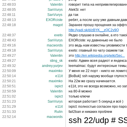
22:48:03
Valentin
говорит типа на непривелегирован
22:48:05
SanVurys
AlekSi: нет
22:48:11
SanVurys
да так
22:48:13
EXORciste
ребят, а после шоу уже давным давн
22:48:18
magot
Заранее прошу прощения за оффтопик
http://yadi.sk/d/zBYK__zQC2v9Q
22:48:37
exeto
Редко слушаю в онлайне, а кто тако
22:48:43
SanVurys
EXORciste: ну давненько не было
22:49:16
macwords
это ведь нам известны уязвимости т
22:49:18
SanVurys
exeto: главный по чату скажем так
22:49:27
Valentin
это
http://en.wikipedia.org/wiki/Sec...
22:49:27
sting_sk
exeto: Админ всея радиот и яндекса
22:49:32
andrey.yurjev
leemalmac: будут интересные темы
22:50:09
maximko
У меня не 22 порт - никто не ломитс
22:50:14
e11it
[BoBuk]: ssh наружу вообще глупост
22:50:21
maximko
На 22м же сразу начинается.
22:50:51
ixpict
e11it, это не всегда возможно, но 
22:50:59
Valentin
на 80-й можно
22:51:02
ixpict
только ключи
22:51:23
SanVurys
которая работает 5 секунд и всё )
22:51:29
e11it
ixpict: полностью согласен про паро
22:51:33
Rulin
fail2ban и никаких проблем
22:52:14
macwords
ssh 22/udp # S