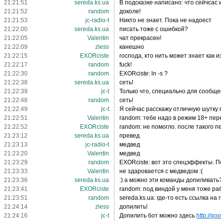
21:21:51
sereda.ks.ua
В подсказке написано: что сейчсас 
21:21:52
random
доколе!
21:21:53
jc-radio-t
Никто не знает. Пока не надоест
21:22:00
sereda.ks.ua
писать тоже с ошибкой?
21:22:05
Valentin
чат прекрасен!
21:22:09
zless
канешно
21:22:15
EXORciste
господа, кто нить может знает как 
21:22:17
random
fuck!
21:22:30
random
EXORciste: ln -s ?
21:22:38
sereda.ks.ua
сеть!
21:22:39
jc-t
Только что, специально для сообще
21:22:48
random
сеть!
21:22:49
jc-t
Я сейчас расскажу отличную шутку 
21:22:51
Valentin
random: тебе надо в режим 18+ пе
21:22:52
EXORciste
random: не помогло. после такого 
21:23:12
sereda.ks.ua
превед
21:23:13
jc-radio-t
медвед
21:23:20
Valentin
медвед
21:23:29
random
EXORciste: вот это спецэффекты. П
21:23:33
Valentin
не здаровается с медведом :(
21:23:36
sereda.ks.ua
:) а можно эти команды допиливат
21:23:41
EXORciste
random: под виндой у меня тоже ра
21:23:51
random
sereda.ks.ua: где-то есть ссылка на 
21:24:14
zless
допилить!
21:24:16
jc-t
Допилить бот можно здесь
http://go