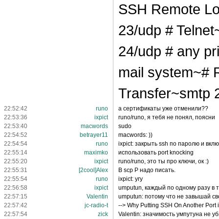
SSH Remote Log
23/udp # Telnet
24/udp # any pr
mail system~#
Transfer~smtp 2
22:52:42
runo
а сертификаты уже отменили??
22:53:36
ixpict
runo/runo, я тебя не понял, поясни
22:53:40
macwords
sudo
22:54:52
betrayer11
macwords: ))
22:54:54
runo
ixpict: закрыть ssh по паролю и вкл
22:55:14
maximko
использовать port knocking
22:55:20
ixpict
runo/runo, это ты про ключи, ок :)
22:55:31
[2cool]Alex
В scp P надо писать.
22:55:54
runo
ixpict: угу
22:56:58
ixpict
umputun, каждый по одному разу в 
22:57:15
Valentin
umputun: потому что не завышай с
22:57:42
jc-radio-t
--> Why Putting SSH On Another Port 
22:57:54
zick
Valentin: значимость умпутуна не уб