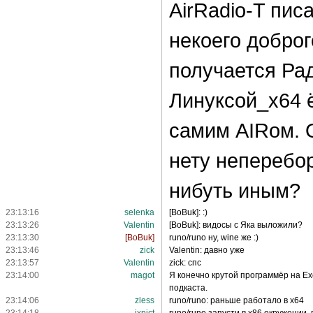
AirRadio-T пис
некоего доброг
получается Ра
Линуксой_х64 ё
самим AIRом. О
нету неперебо
нибуть иным?
23:13:16
selenka
[BoBuk]: :)
23:13:26
Valentin
[BoBuk]: видосы с Яка выложили?
23:13:30
[BoBuk]
runo/runo ну, wine же :)
23:13:46
zick
Valentin: давно уже
23:13:57
Valentin
zick: спс
23:14:00
magot
Я конечно крутой программёр на Ex
подкаста.
23:14:06
zless
runo/runo: раньше работало в х64