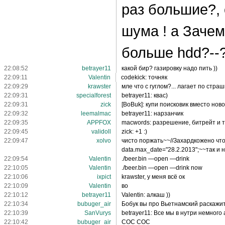
раз большие?,
шума ! а Зачем?
больше hdd?--
22:08:52
betrayer11
какой бир? газировку надо пить ))
22:09:11
Valentin
codekick: точняк
22:09:29
krawster
мле что с гуглом?... лагает по стра
22:09:31
specialforest
betrayer11: квас)
22:09:31
zick
[BoBuk]: купи поисковик вместо новог
22:09:32
leemalmac
betrayer11: нарзанчик
22:09:35
APPFOX
macwords: разрешение, битрейт и т.
22:09:45
validoll
zick: +1 :)
22:09:47
xolvo
чисто поржать~~//Захардкожено чтоб
data.max_date="28.2.2013";~~так и
22:09:54
Valentin
./beer.bin —open —drink
22:10:05
Valentin
./beer.bin —open —drink now
22:10:06
ixpict
krawster, у меня всё ок
22:10:09
Valentin
во
22:10:12
betrayer11
Valentin: алкаш ))
22:10:34
bubuger_air
Бобук вы про Вьетнамский раскажи
22:10:39
SanVurys
betrayer11: Все мы в нутри немного
22:10:42
bubuger_air
COC COC