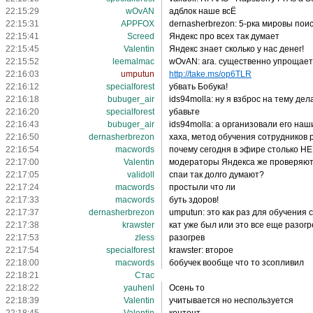
22:15:29
wOvAN
адблок наше всЁ
22:15:31
APPFOX
dernasherbrezon: 5-рка мировы пои
22:15:41
Screed
Яндекс про всех так думает
22:15:45
Valentin
Яндекс знает сколько у нас денег!
22:15:52
leemalmac
wOvAN: ага. существенно упрощает 
22:16:03
umputun
http://take.ms/op6TLR
22:16:12
specialforest
убвать Бобука!
22:16:18
bubuger_air
ids94molla: ну я взброс на тему де
22:16:20
specialforest
убавьте
22:16:43
bubuger_air
ids94molla: а организовали его на
22:16:50
dernasherbrezon
хаха, метод обучения сотрудников р
22:16:54
macwords
почему сегодня в эфире столько
22:17:00
Valentin
модераторы Яндекса же проверяю
22:17:05
validoll
спаи так долго думают?
22:17:24
macwords
простыли что ли
22:17:33
macwords
буть здоров!
22:17:37
dernasherbrezon
umputun: это как раз для обучения 
22:17:38
krawster
кат уже был или это все еще разогр
22:17:53
zless
разогрев
22:17:54
specialforest
krawster: второе
22:18:00
macwords
бобучек вообще что то зсопливил
22:18:21
Стас
22:18:22
yauhenl
Осень то
22:18:39
Valentin
учитывается но неспользуется