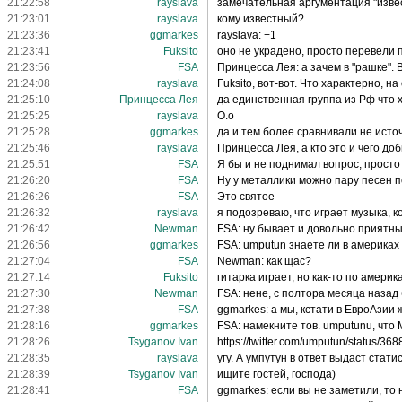
21:22:58
rayslava
замечательная аргументация "извес
21:23:01
rayslava
кому известный?
21:23:36
ggmarkes
rayslava: +1
21:23:41
Fuksito
оно не украдено, просто перевели 
21:23:56
FSA
Принцесса Лея: а зачем в "рашке". 
21:24:08
rayslava
Fuksito, вот-вот. Что характерно, 
21:25:10
Принцесса Лея
да единственная группа из Рф что 
21:25:25
rayslava
O.o
21:25:28
ggmarkes
да и тем более сравнивали не источ
21:25:46
rayslava
Принцесса Лея, а кто это и чего до
21:25:51
FSA
Я бы и не поднимал вопрос, просто
21:26:20
FSA
Ну у металлики можно пару песен 
21:26:26
FSA
Это святое
21:26:32
rayslava
я подозреваю, что играет музыка, к
21:26:42
Newman
FSA: ну бывает и довольно приятный
21:26:56
ggmarkes
FSA: umputun знаете ли в америках 
21:27:04
FSA
Newman: как щас?
21:27:14
Fuksito
гитарка играет, но как-то по америк
21:27:30
Newman
FSA: нене, с полтора месяца назад 
21:27:38
FSA
ggmarkes: а мы, кстати в ЕвроАзии ж
21:28:16
ggmarkes
FSA: намекните тов. umputunu, что 
21:28:26
Tsyganov Ivan
https://twitter.com/umputun/status/
21:28:35
rayslava
угу. А умпутун в ответ выдаст статис
21:28:39
Tsyganov Ivan
ищите гостей, господа)
21:28:41
FSA
ggmarkes: если вы не заметили, то 