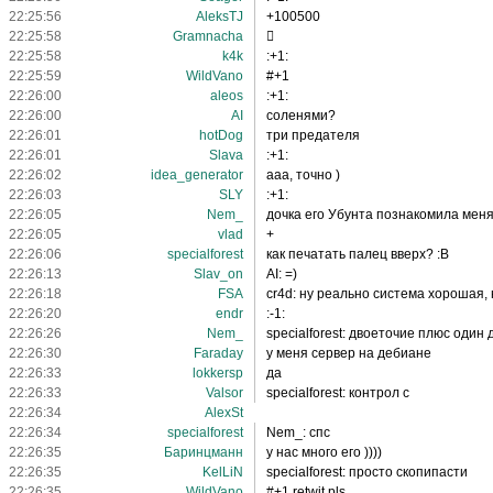
22:25:56
AleksTJ
+100500
22:25:58
Gramnacha
﷯
22:25:58
k4k
:+1:
22:25:59
WildVano
#+1
22:26:00
aleos
:+1:
22:26:00
AI
соленями?
22:26:01
hotDog
три предателя
22:26:01
Slava
:+1:
22:26:02
idea_generator
ааа, точно )
22:26:03
SLY
:+1:
22:26:05
Nem_
дочка его Убунта познакомила меня
22:26:05
vlad
+
22:26:06
specialforest
как печатать палец вверх? :В
22:26:13
Slav_on
AI: =)
22:26:18
FSA
cr4d: ну реально система хорошая,
22:26:20
endr
:-1:
22:26:26
Nem_
specialforest: двоеточие плюс один
22:26:30
Faraday
у меня сервер на дебиане
22:26:33
lokkersp
да
22:26:33
Valsor
specialforest: контрол с
22:26:34
AlexSt
22:26:34
specialforest
Nem_: спс
22:26:35
Баринцманн
у нас много его ))))
22:26:35
KelLiN
specialforest: просто скопипасти
22:26:35
WildVano
#+1 retwit pls