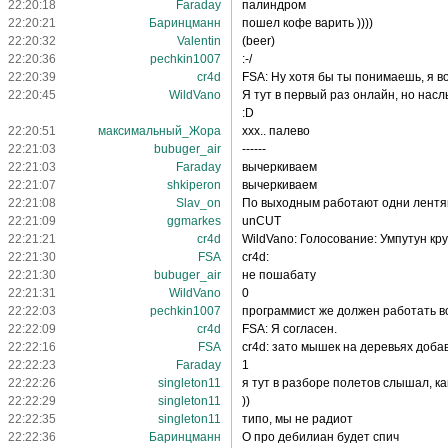
22:20:18
Faraday
палиндром
22:20:21
Баринцманн
пошел кофе варить ))))
22:20:32
Valentin
(beer)
22:20:36
pechkin1007
:-/
22:20:39
cr4d
FSA: Ну хотя бы ты понимаешь, я в
22:20:45
WildVano
Я тут в первый раз онлайн, но на
:D
22:20:51
максимальный_Жора
ххх.. палево
22:21:03
bubuger_air
------
22:21:03
Faraday
вычеркиваем
22:21:07
shkiperon
вычеркиваем
22:21:08
Slav_on
По выходным работают одни лентя
22:21:09
ggmarkes
unCUT
22:21:21
cr4d
WildVano: Голосование: Умпутун крут
22:21:30
FSA
cr4d:
22:21:30
bubuger_air
не пошабату
22:21:31
WildVano
0
22:22:03
pechkin1007
программист же должен работать в
22:22:09
cr4d
FSA: Я согласен.
22:22:16
FSA
cr4d: зато мышек на деревьях добави
22:22:23
Faraday
1
22:22:26
singleton11
я тут в разборе полетов слышал, к
22:22:29
singleton11
))
22:22:35
singleton11
типо, мы не радиот
22:22:36
Баринцманн
О про дебилиан будет спич