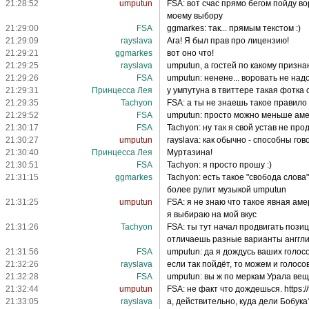
21:28:52
umputun
FSA: вот счас прямо бегом пойду во
моему выбору
21:29:00
FSA
ggmarkes: так... прямым текстом :)
21:29:09
rayslava
Ага! Я был прав про лицензию!
21:29:21
ggmarkes
вот оно что!
21:29:25
rayslava
umputun, а гостей по какому призна
21:29:26
FSA
umputun: ненене... воровать не надо
21:29:31
Принцесса Лея
у умпутуна в твиттере такая фотка
21:29:35
Tachyon
FSA: а ты не знаешь такое правило
21:29:52
FSA
umputun: просто можно меньше амер
21:30:17
FSA
Tachyon: ну так я свой устав не прод
21:30:27
umputun
rayslava: как обычно - способны го
21:30:40
Принцесса Лея
Муртазина!
21:30:51
FSA
Tachyon: я просто прошу :)
21:31:15
ggmarkes
Tachyon: есть такое "свобода слов
более рулит музыкой umputun
21:31:25
umputun
FSA: я не знаю что такое явная аме
я выбираю на мой вкус
21:31:26
Tachyon
FSA: ты тут начал продвигать пози
отличаешь разные варианты ангглий
21:31:56
FSA
umputun: да я дождусь ваших голосо
21:32:26
rayslava
если так пойдёт, то можем и голосо
21:32:28
FSA
umputun: вы ж по меркам Урала веща
21:32:44
umputun
FSA: не факт что дождешься. https:/
21:33:05
rayslava
а, действительно, куда дели Бобука