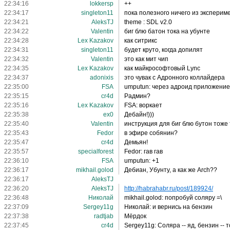
22:34:16
lokkersp
++
22:34:17
singleton11
пока полезного ничего из эксперим
22:34:21
AleksTJ
theme : SDL v2.0
22:34:22
Valentin
биг блю батон тока на убунте
22:34:28
Lex Kazakov
как ситрикс
22:34:31
singleton11
будет круто, когда допилят
22:34:32
Valentin
это как мит чип
22:34:35
Lex Kazakov
как майкрософтовый Lync
22:34:37
adonixis
это чувак с Адронного коллайдера
22:35:00
FSA
umputun: через адроид приложение 
22:35:15
cr4d
Радмин?
22:35:16
Lex Kazakov
FSA: воркает
22:35:38
ex0
Дебайн!)))
22:35:40
Valentin
инструкция для биг блю бутон тоже
22:35:43
Fedor
в эфире собянин?
22:35:47
cr4d
Демьян!
22:35:57
specialforest
Fedor: гав гав
22:36:10
FSA
umputun: +1
22:36:17
mikhail.golod
Дебиан, Убунту, а как же Arch??
22:36:17
AleksTJ
22:36:20
AleksTJ
http://habrahabr.ru/post/189924/
22:36:48
Николай
mikhail.golod: попробуй соляру =\
22:37:09
Sergey11g
Николай: и вернись на бензин
22:37:38
radtjab
Мёрдок
22:37:45
cr4d
Sergey11g: Соляра -- яд, бензин -- 