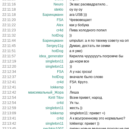
22:11:16
Neuro
Эк вас расквадратило...
22:11:18
steklo
оу оу оу
22:11:18
Баринцманн
ага USB )))
22:11:20
FSA
Чревовещает
22:11:22
Alex
как у бобука
22:11:23
cr4d
Пива холодного попил
22:11:32
hotDog
))
22:11:44
Баринцманн
umputun: а я по твоему совету на оп
22:11:45
Sergey11g
Думаю, достать ли семки
22:11:51
hotDog
а я уже)
22:11:57
idea_generator
Кирилла чуууууууть погромче бы
22:12:19
singleton11
да норм все
22:12:20
singleton11
))
22:12:34
FSA
А у нас гроза!
22:12:37
hotDog
вначале было слово
22:12:41
cr4d
FSA: Круто.
22:12:41
lokkersp
)
22:12:42
максимальный_Жора
Леша
22:12:54
Kirill Titov
Всем привет, народ.
22:12:54
cr4d
Ух ты.
22:12:59
singleton11
жесть ))
22:13:09
lokkersp
singleton11: привет =)
22:13:41
cr4d
А к всьтроенному это нормально?
22:13:42
singleton11
lokkersp: привет ))
22:13:45
pechkin1007
пипец новые ведущие походу не р