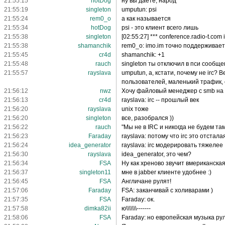
21:55:15
hotDog
ну вы даете, народ
21:55:19
singleton
umputun: psi
21:55:24
rem0_o
а как называется
21:55:34
hotDog
psi - это клиент всего лишь
21:55:38
singleton
[02:55:27] *** conference.radio-t.com i
21:55:38
shamanchik
rem0_o: imo.im точно поддерживает
21:55:45
cr4d
shamanchik: +1
21:55:48
rauch
singleton ты отключил в пси сообщен
21:55:57
rayslava
umputun, а, кстати, почему не irc?
пользователей, маленький трафик,
21:56:12
nwz
Хочу файловый менеджер с smb на
21:56:13
cr4d
rayslava: irc -- прошлый век
21:56:20
rayslava
unix тоже
21:56:20
singleton
все, разобрался ))
21:56:22
rauch
"Мы не в IRC и никогда не будем там
21:56:23
Faraday
rayslava: потому что irc это отстала
21:56:24
idea_generator
rayslava: irc модерировать тяжелее
21:56:30
rayslava
idea_generator, это чем?
21:56:34
FSA
Ну как хреново звучит вмериканская
21:56:37
singleton11
мне в jabber клиенте удобнее :)
21:56:45
FSA
Англичане рулят!
21:57:06
Faraday
FSA: заканчивай с холиварами )
21:57:35
FSA
Faraday: ок.
21:57:58
dimka82ii
ю\\\\\\\-------
21:58:06
FSA
Faraday: но европейская музыка рул