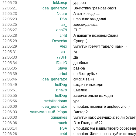
22:05:20
lokkersp
урррра
22:05:21
idea_generator
Во-истину "раз-раз-раз"!
22:05:23
Neuro
А вот и люди….
22:05:23
FSA
umputun: ожидали!
22:05:25
ак_
жожжждались
22:05:27
zina79
EHF
22:05:28
cr4d
А давайте позовём Свана!
22:05:29
Desecho
Супер :)
22:05:29
Alex
умпутун гремит тарелочками :)
22:05:31
ак_
*д
22:05:33
773FF
Да
22:05:34
iDimiO
дробных
22:05:35
Slava
раз-ра
22:05:39
prbot
не без грубых
22:05:46
idea_generator
cr4d: я за =)
22:05:49
hotDog
входит и выходит
22:05:51
zina79
Смелее
22:05:55
hotDog
замечательно выходит
22:05:56
metalist-doom
ура
22:06:00
idea_generator
umputun: позовите applegovno :)
22:06:03
максимальный_Жора
Виктор?
22:06:03
ggmarkes
умпутун как с девушкой: то ли будет,
22:06:06
rauch
Это Голодный??
22:06:14
FSA
umputun: мы видим твоего собеседн
22:06:26
cr4d
umputun: Женя посоветуйте пожалуй