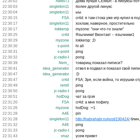
22:30:02
AleksTJ
Дома лучше СЕМЬЯ - а линуксы пот
22:30:03
singleton11
более другой линукс
22:30:04
singleton11
ыы
22:30:15
FSA
cr4d: я там стока уже игр купил в п
22:30:17
singleton11
хохлам, наверное, простительно
22:30:17
lokkersp
myzone: "они что-то знали"
22:30:25
cr4d
Язычники! Вконтакт -- язычники1
22:30:29
myzone
lokkersp: ;D
22:30:30
s-point
hi all
22:30:31
s-point
ping
22:30:32
jc-radio-t
pong
22:30:39
Nem_
товарищ показал пиписи?
22:30:41
idea_generator
отвел в подвал и показал свой пип
22:30:47
idea_generator
:D
22:30:47
cr4d
FSA: Зря, если война, то игрушки о
22:30:49
rem0
ping
22:30:50
jc-radio-t
pong
22:30:51
hotDog
чат за грэя
22:31:20
FSA
cr4d: а мне пофигу.
22:31:26
myzone
hotDog: :+1:
22:31:28
A4E
pin
22:31:28
singleton11
http://habrahabr.ru/post/190424/
блин,
22:31:32
A4E
ping
22:31:33
jc-radio-t
pong
22:31:43
vnaz
усем привет