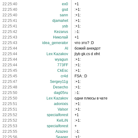
22:25:40
ex0
+1
22:25:40
gsd
:+1:
22:25:40
sann
:+1:
22:25:41
djamahet
:+1:
22:25:41
ysb
:+1:
22:25:42
Kezarus
:-1:
22:25:43
Николай
+1
22:25:43
idea_generator
что это? :D
22:25:44
AI
божий анекдот
22:25:44
Lex Kazakov
jlyb gk.cs d xfnt
22:25:44
wyagun
:+1:
22:25:44
773FF
:+1:
22:25:45
CkEsc
:+1:
22:25:45
cr4d
FSA: :D
22:25:47
Sergey11g
:+1:
22:25:48
Desecho
:+1:
22:25:50
dag05ru
:-1:
22:25:50
Lex Kazakov
одни плюсы в чате
22:25:51
adonixis
:+1:
22:25:51
Valsor
:+1:
22:25:52
specialforest
+1
22:25:52
KelLiN
:+1:
22:25:53
specialforest
+
22:25:55
Azazeo
:-1:
22:25:56
Seager
:+1: