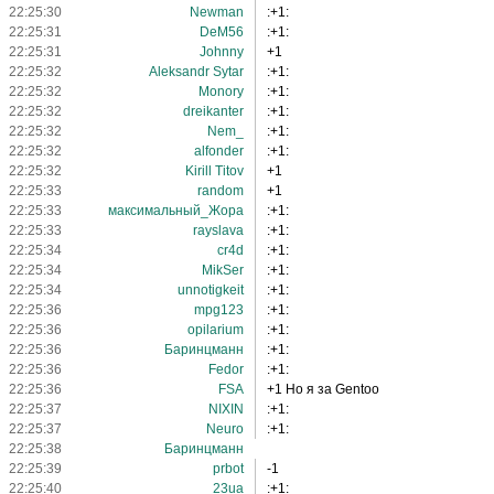
22:25:30
Newman
:+1:
22:25:31
DeM56
:+1:
22:25:31
Johnny
+1
22:25:32
Aleksandr Sytar
:+1:
22:25:32
Monory
:+1:
22:25:32
dreikanter
:+1:
22:25:32
Nem_
:+1:
22:25:32
alfonder
:+1:
22:25:32
Kirill Titov
+1
22:25:33
random
+1
22:25:33
максимальный_Жора
:+1:
22:25:33
rayslava
:+1:
22:25:34
cr4d
:+1:
22:25:34
MikSer
:+1:
22:25:34
unnotigkeit
:+1:
22:25:36
mpg123
:+1:
22:25:36
opilarium
:+1:
22:25:36
Баринцманн
:+1:
22:25:36
Fedor
:+1:
22:25:36
FSA
+1 Но я за Gentoo
22:25:37
NIXIN
:+1:
22:25:37
Neuro
:+1:
22:25:38
Баринцманн
22:25:39
prbot
-1
22:25:40
23ua
:+1: