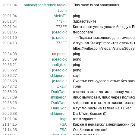
20:01:04
online@conference.radio-
This room is not anonymous
t.com
20:01:04
AleksTJ
ping
20:01:04
773FF
Здравствуйте.
20:01:04
773FF
Кстати, все уже слушали беседу с 
20:01:05
jc-radio-t
rt-robot here
20:01:10
jc-radio-t
--> Подкаст выходного дня - импро
20:04:13
773FF
А журнал "Хакер" грозится открыть
https://twitter.com/stepah/status/36
20:34:08
umputun
ping
20:34:09
jc-radio-t
pong
20:36:21
unnotigkeit
ping
20:36:22
jc-radio-t
pong
20:36:27
shkiperon
say!
20:36:28
jc-radio-t
Счастье есть удовольствие без рас
20:43:42
toxa.jr
трям
20:56:20
DarkTwin
вечера. а что в чатике народу мало 
20:57:39
shkiperon
либо вымираем, либо через полчаса
20:58:25
DarkTwin
shkiperon: я отстал от жизни.. разве
20:58:47
DarkTwin
а туплю. часы на телеке на +1 час
20:59:38
shkiperon
DarkTwin: бывает)))
21:01:04
ingr
всем здрасте
21:14:15
FSA
Как же я ненавижу американский го
21:14:35
FSA
Особенно в песнях!