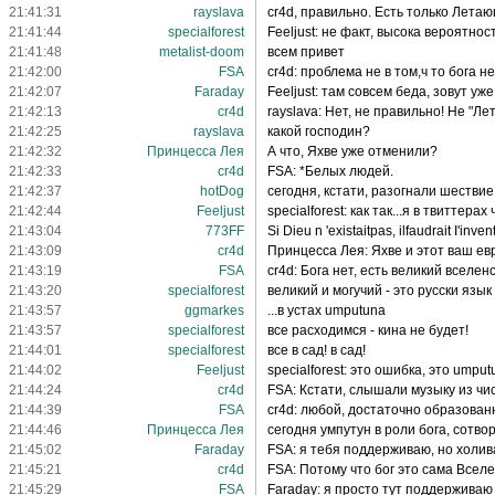
21:41:31
rayslava
cr4d, правильно. Есть только Лет
21:41:44
specialforest
Feeljust: не факт, высока вероятнос
21:41:48
metalist-doom
всем привет
21:42:00
FSA
cr4d: проблема не в том,ч то бога н
21:42:07
Faraday
Feeljust: там совсем беда, зовут уж
21:42:13
cr4d
rayslava: Нет, не правильно! Не "
21:42:25
rayslava
какой господин?
21:42:32
Принцесса Лея
А что, Яхве уже отменили?
21:42:33
cr4d
FSA: *Белых людей.
21:42:37
hotDog
сегодня, кстати, разогнали шеств
21:42:44
Feeljust
specialforest: как так...я в твитте
21:43:04
773FF
Si Dieu n 'existaitpas, ilfaudrait I'
21:43:09
cr4d
Принцесса Лея: Яхве и этот ваш евр
21:43:19
FSA
cr4d: Бога нет, есть великий вселе
21:43:20
specialforest
великий и могучий - это русски язык 
21:43:57
ggmarkes
...в устах umputuna
21:43:57
specialforest
все расходимся - кина не будет!
21:44:01
specialforest
все в сад! в сад!
21:44:02
Feeljust
specialforest: это ошибка, это umput
21:44:24
cr4d
FSA: Кстати, слышали музыку из ч
21:44:39
FSA
cr4d: любой, достаточно образованн
21:44:46
Принцесса Лея
сегодня умпутун в роли бога, сотвор
21:45:02
Faraday
FSA: я тебя поддерживаю, но холива
21:45:21
cr4d
FSA: Потому что бог это сама Всел
21:45:29
FSA
Faraday: я просто тут поддерживаю 