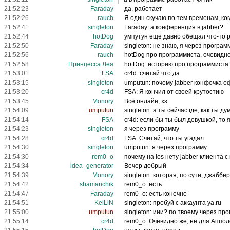
21:52:23
Faraday
да, работает
21:52:26
rauch
Я один скучаю по тем временам, ко
21:52:41
singleton
Faraday: а конференция в jabber?
21:52:44
hotDog
умпутун еще давно обещал что-то р
21:52:50
Faraday
singleton: не знаю, я через програм
21:52:56
rauch
hotDog про программиста, очевидн
21:52:58
Принцесса Лея
hotDog: историю про программиста
21:53:01
FSA
cr4d: считай что да
21:53:15
singleton
umputun: почему jabber конфочка 
21:53:20
cr4d
FSA: Я кончил от своей крутостию
21:53:45
Monory
Всё онлайн, хз
21:54:09
umputun
singleton: а ты сейчас где, как ты д
21:54:14
FSA
cr4d: если бы ты был девушкой, то 
21:54:23
singleton
я через программу
21:54:28
cr4d
FSA: Считай, что ты угадал.
21:54:30
singleton
umputun: я через программу
21:54:30
rem0_o
почему на ios нету jabber клиента
21:54:34
idea_generator
Вечер добрый
21:54:39
Monory
singleton: которая, по сути, джаббе
21:54:42
shamanchik
rem0_o: есть
21:54:47
Faraday
rem0_o: есть конечно
21:54:51
KelLiN
singleton: пробуй с аккаунта ya.ru
21:55:00
umputun
singleton: иии? по твоему через про
21:55:14
cr4d
rem0_o: Очевидно же, не для Аппол