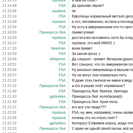
21:14:35
rayslava
а чем он плох?
21:14:48
FSA
Да хреново звучит!
21:15:06
rayslava
гм.
21:15:14
FSA
Европецы нормальный металл делаю
21:15:48
rayslava
и это, несомненно, истина в послед
21:15:54
FSA
Ну есть в американском что-то проти
21:16:00
Принцесса Лея
приветулики!
21:16:05
rayslava
достаточно вспомнить хотя бы отку
21:16:22
FSA
rayslava: это мой ИМХО :)
21:17:20
Newman
всем привет
21:18:50
FSA
За окном гроза :)
21:19:48
shkiperon
Да слышно - гремит. Вечером душно
21:19:51
FSA
Вот слышно, что по американски по
21:20:48
FSA
Ну реально американцы в музыке г
21:20:57
FSA
Ну не могут они нормально петь
21:21:18
FSA
Я даже этих гангнов не имею в виду
21:21:22
Принцесса Лея
а кто в рашке поёт нормально?
21:21:40
FSA
Принцесса Лея: Крюгер, Арктида
21:21:43
ggmarkes
Принцесса Лея: колобасков)))
21:21:49
FSA
Принцесса Лея: Ария пела
21:21:57
Принцесса Лея
кто все эти люди???
21:22:01
rayslava
FSA, ну, мне, например, очень нрав
21:22:08
rayslava
почему это он плохо поёт?
21:22:16
ggmarkes
белорусс Елфимов хорош, когда чт
21:22:23
Принцесса Лея
У арии ни одной своей песни, всё у