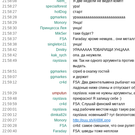
21:58:08
Nem_
Я две недели не видел комп!!
21:58:27
specialforest
ура!
21:58:27
hotDog
старт
21:58:28
ggmarkes
урааааааааааааааааааааааа
21:58:29
Monory
Унца!
21:58:30
Принцесса Лея
унца!
21:58:37
MikSer
таки будет?
21:58:37
FSA
Faraday: кроме немцев... они металл
21:58:38
singleton11
унца!
21:58:42
Dmitry
УРАААААА ТОВАРИЩИ УНЦААА
21:58:42
kak_sych
опа. да неужели.
21:58:49
rayslava
хм. Так ни одного аргумента против 
выдать.
21:58:51
ggmarkes
сгреб в охапку гостей
21:59:07
ggmarkes
и держит
21:59:12
cr4d
FSA: Два джентельмена рыбачат на 
ладонью ниже спины и отпускает об
21:59:29
umputun
rayslava: нам не нужны аргументы, 
21:59:48
rayslava
прекрасно! Я запишу себе :)
21:59:59
cr4d
FSA: Слушай финский металл
22:00:01
rayslava
над рабочим местом надо такую ра
22:00:12
dimka82ii
rayslava: новенький? тут безпонтов
22:00:27
Monory
http://puu.sh/448lK.png
22:00:28
FSA
cr4d: самое смешное, что они рулят
22:00:40
Faraday
FSA: шведы тоже неплохи