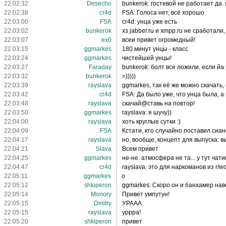
22:02:32
Desecho
bunkerok: гостевой не работает да. 
22:02:38
cr4d
FSA: Голоса нет, всё хорошо
22:03:00
FSA
cr4d: унца уже есть
22:03:02
bunkerok
хз jabber.ru и xmpp.ru не сработали
22:03:07
ex0
всеи привет огромедный!
22:03:15
ggmarkes
180 минут унцы - класс
22:03:24
ggmarkes
чистейшей унцы!
22:03:27
Faraday
bunkerok: болт все ложили, если йа
22:03:32
bunkerok
=)))))
22:03:39
rayslava
ggmarkes, так её же можно скачать,
22:03:42
cr4d
FSA: Да было уже, что унца была, 
22:03:48
rayslava
скачай@ставь на повтор!
22:03:50
ggmarkes
rayslava: я шучу))
22:04:00
rayslava
хоть круглые сутки :)
22:04:09
FSA
Кстати, кто случайно поставил сиан
22:04:17
rayslava
но, вообще, концепт для выпуска: 
22:04:21
Slava
Всем привет
22:04:25
ggmarkes
не-не. атмосфера не та... у тут чат
22:04:47
cr4d
rayslava: это для наркоманов из r/
22:05:11
ggmarkes
о
22:05:12
shkiperon
ggmarkes: Скоро он и банхамер нав
22:05:14
Monory
Привет умпутун!
22:05:15
Dmitry
УРААА
22:05:15
rayslava
уррра!
22:05:20
shkiperon
привет