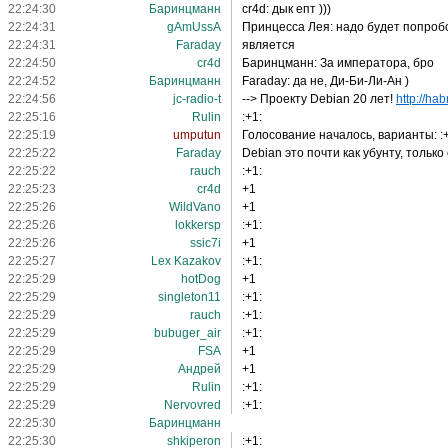
22:24:30
Баринцманн
cr4d: дык епт )))
22:24:31
gAmUssA
Принцесса Лея: надо будет попроб
22:24:31
Faraday
является
22:24:50
cr4d
Баринцманн: За императора, бро
22:24:52
Баринцманн
Faraday: да не, Ди-Би-Ли-Ан )
22:24:56
jc-radio-t
--> Проекту Debian 20 лет!
http://ha
22:25:16
Rulin
:+1:
22:25:19
umputun
Голосование началось, варианты: :+1
22:25:22
Faraday
Debian это почти как убунту, только
22:25:22
rauch
:+1:
22:25:23
cr4d
+1
22:25:26
WildVano
+1
22:25:26
lokkersp
:+1:
22:25:26
ssic7i
+1
22:25:27
Lex Kazakov
:+1:
22:25:29
hotDog
+1
22:25:29
singleton11
:+1:
22:25:29
rauch
:+1:
22:25:29
bubuger_air
:+1:
22:25:29
FSA
+1
22:25:29
Андрей
+1
22:25:29
Rulin
:+1:
22:25:29
Nervovred
:+1:
22:25:30
Баринцманн
22:25:30
shkiperon
:+1: