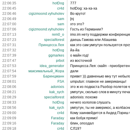
22:06:35
hotDog
777
22:06:45
cr4d
hotDog: ха-ха-ха
22:06:46
cigizmoond.vyhuholev
Во круто!
22:06:49
sam
[nj
22:07:00
sam
хто это?
22:07:06
cigizmoond.vyhuholev
Гость из Германии?
22:07:13
rem0_o
imo.im нету поддержки конференции
22:07:23
specialforest
даешь Гамова или Абашева
22:07:31
Принцесса Лея
как это сам умпутун пользуется пр
22:07:32
hotDog
йа-йа
22:07:39
ggmarkes
о майн год!
22:07:47
prbot
из восточной
22:07:53
idea_generator
Принцесса Лея: скайп - приобретен
22:07:54
максимальный_Жора
дали
22:07:59
Баринцманн
привет ))) давненько мну тут небыл
22:08:01
FSA
umputun: главное не американцы!
22:08:06
adonixis
это ж из подкаста Разбор полетов ч
22:08:21
kak_sych
умпутун, сколько слов в минуту пе
22:08:29
specialforest
adonixis: похоже
22:08:33
hotDog
нечего холопов слушать
22:08:56
kak_sych
умпутун, ты не америкос, а колбасн
22:09:00
cr4d
Кому заинвейдится в Андед Пэриш
22:09:09
Faraday
как бобук прямо!
22:09:16
Faraday
блин, опоздал
22:09:18
cr4d
СЛ19?