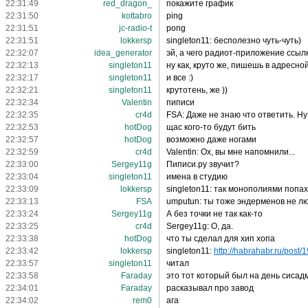
22:31:49
red_dragon_
покажите график
22:31:50
kottabro
ping
22:31:51
jc-radio-t
pong
22:31:51
lokkersp
singleton11: бесполезно чуть-чуть)
22:32:07
idea_generator
эй, а чего радиот-приложение ссыл
22:32:13
singleton11
ну как, круто же, пишешь в адресной
22:32:17
singleton11
и все :)
22:32:21
singleton11
крутотень, же ))
22:32:34
Valentin
пиписи
22:32:35
cr4d
FSA: Даже не знаю что ответить. Ну
22:32:53
hotDog
щас кого-то будут бить
22:32:57
hotDog
возможно даже ногами
22:32:59
cr4d
Valentin: Ох, вы мне напомнили...
22:33:00
Sergey11g
Пиписи.ру звучит?
22:33:04
singleton11
имена в студию
22:33:09
lokkersp
singleton11: так монополиями попа
22:33:13
FSA
umputun: ты тоже эндерменов не л
22:33:24
Sergey11g
А без точки не так как-то
22:33:25
cr4d
Sergey11g: О, да.
22:33:38
hotDog
что ты сделал для хип хопа
22:33:42
lokkersp
singleton11:
http://habrahabr.ru/post/
22:33:57
singleton11
читал
22:33:58
Faraday
это тот который был на день сисад
22:34:01
Faraday
расказывал про завод
22:34:02
rem0
ага