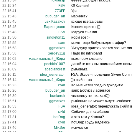
22:15:34
lokkersp
еееее, да будет Ксюша
22:15:34
FSA
О! Ксения!
22:15:41
773FF
Ура
22:15:43
bubuger_air
маринка?
22:15:45
Lex Kazakov
ксюше всегда рады!
22:15:45
Баринцманн
Ксения привет )))
22:15:48
FSA
Маруся с нами!
22:15:50
singleton11
норм все ))
22:15:55
sam
может еще Бобук выдет в эфир?
22:15:58
ggmarkes
Умпутуну присваивается звание ми
22:15:58
Sergey11g
Надо по infiniband
22:16:02
максимальный_Жора
всех норм слышно
22:16:04
pechkin1007
давайте всех выгоним наймем новы
22:16:09
specialforest
рыбонька
22:16:11
idea_generator
FSA: Skype - продукция Skype Comm
22:16:14
максимальный_Жора
))) рыбонька
22:16:23
cr4d
Ко мне чатик поздно доходитю
22:16:26
bubuger_air
sam: Бобук в Ласвегасе
22:16:39
bunkerok
человек утюг ахахах0))
22:16:51
ggmarkes
рыбонька не может видеть собачек
22:16:53
FSA
idea_generator: перегружать скайп 
22:17:00
cr4d
Собачки для слабаков
22:17:31
hotDog
а что там у Ксюши?
22:17:41
cr4d
hotDog: Грудь надеюсь
22:17:46
MikSer
испугался