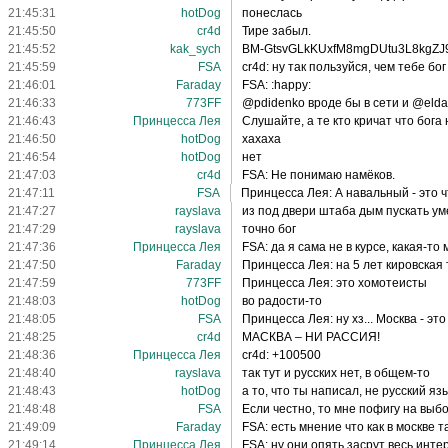
21:45:31
hotDog
понеслась
21:45:50
cr4d
Тире забыл.
21:45:52
kak_sych
BM-GtsvGLkKUxfM8mgDUtu3L8kgZJ
21:45:59
FSA
cr4d: ну так пользуйся, чем тебе бог
21:46:01
Faraday
FSA: :happy:
21:46:33
773FF
@pdidenko вроде бы в сети и @eldar
21:46:43
Принцесса Лея
Слушайте, а те кто кричат что бога
21:46:50
hotDog
хахаха
21:46:54
hotDog
нет
21:47:03
cr4d
FSA: Не понимаю намёков.
21:47:11
FSA
Принцесса Лея: А навальный - это ч
21:47:27
rayslava
из под двери штаба дым пускать ум
21:47:29
rayslava
точно бог
21:47:36
Принцесса Лея
FSA: да я сама не в курсе, какая-то
21:47:50
Faraday
Принцесса Лея: на 5 лет кировская 
21:47:59
773FF
Принцесса Лея: это хомотеисты
21:48:03
hotDog
во радости-то
21:48:05
FSA
Принцесса Лея: ну хз... Москва - это
21:48:25
cr4d
МАСКВА – НИ РАССИЯ!
21:48:36
Принцесса Лея
cr4d: +100500
21:48:40
rayslava
так тут и русских нет, в общем-то
21:48:43
hotDog
а то, что ты написал, не русский яз
21:48:48
FSA
Если честно, то мне пофигу на выбо
21:49:09
Faraday
FSA: есть мнение что как в москве 
21:49:14
Принцесса Лея
FSA: ну они опять засрут весь инт