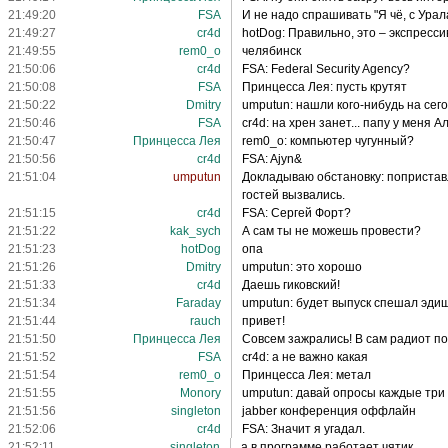
21:49:20
FSA
И не надо спрашивать "Я чё, с Урала
21:49:27
cr4d
hotDog: Правильно, это – экспресси
21:49:55
rem0_o
челябинск
21:50:06
cr4d
FSA: Federal Security Agency?
21:50:08
FSA
Принцесса Лея: пусть крутят
21:50:22
Dmitry
umputun: нашли кого-нибудь на сег
21:50:46
FSA
cr4d: на хрен занет... папу у меня
21:50:47
Принцесса Лея
rem0_o: компьютер чугунный?
21:50:56
cr4d
FSA: Ajyn&
21:51:04
umputun
Докладываю обстановку: поприставл
гостей вызвались.
21:51:15
cr4d
FSA: Сергей Форт?
21:51:22
kak_sych
А сам ты не можешь провести?
21:51:23
hotDog
опа
21:51:26
Dmitry
umputun: это хорошо
21:51:33
cr4d
Даешь гиковский!
21:51:34
Faraday
umputun: будет выпуск спешал эдише
21:51:44
rauch
привет!
21:51:50
Принцесса Лея
Совсем зажрались! В сам радиот по
21:51:52
FSA
cr4d: а не важно какая
21:51:54
rem0_o
Принцесса Лея: метал
21:51:55
Monory
umputun: давай опросы каждые три
21:51:56
singleton
jabber конференция оффлайн
21:52:06
cr4d
FSA: Значит я угадал.
21:52:11
singleton
а в программе работает чятик