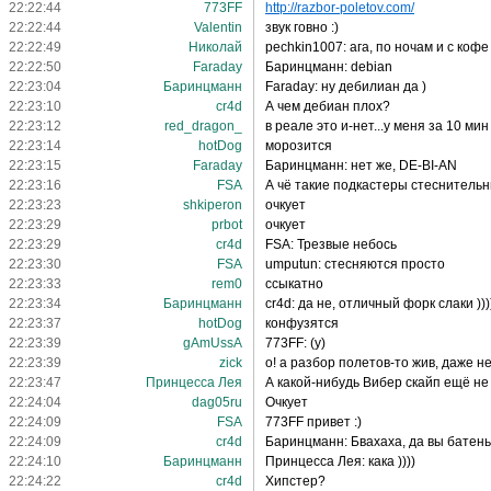
22:22:44
773FF
http://razbor-poletov.com/
22:22:44
Valentin
звук говно :)
22:22:49
Николай
pechkin1007: ага, по ночам и с кофе
22:22:50
Faraday
Баринцманн: debian
22:23:04
Баринцманн
Faraday: ну дебилиан да )
22:23:10
cr4d
А чем дебиан плох?
22:23:12
red_dragon_
в реале это и-нет...у меня за 10 ми
22:23:14
hotDog
морозится
22:23:15
Faraday
Баринцманн: нет же, DE-BI-AN
22:23:16
FSA
А чё такие подкастеры стеснитель
22:23:23
shkiperon
очкует
22:23:29
prbot
очкует
22:23:29
cr4d
FSA: Трезвые небось
22:23:30
FSA
umputun: стесняются просто
22:23:33
rem0
ссыкатно
22:23:34
Баринцманн
cr4d: да не, отличный форк слаки ))))
22:23:37
hotDog
конфузятся
22:23:39
gAmUssA
773FF: (y)
22:23:39
zick
о! а разбор полетов-то жив, даже 
22:23:47
Принцесса Лея
А какой-нибудь Вибер скайп ещё н
22:24:04
dag05ru
Очкует
22:24:09
FSA
773FF привет :)
22:24:09
cr4d
Баринцманн: Бвахаха, да вы батень
22:24:10
Баринцманн
Принцесса Лея: кака ))))
22:24:22
cr4d
Хипстер?