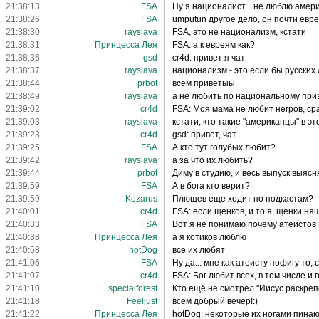
21:38:13
FSA
Ну я националист... не люблю амери
21:38:26
FSA
umputun другое дело, он почти евр
21:38:30
rayslava
FSA, это не национализм, кстати
21:38:31
Принцесса Лея
FSA: а к евреям как?
21:38:36
gsd
cr4d: привет я чат
21:38:37
rayslava
национализм - это если бы русских
21:38:44
prbot
всем приветыы
21:38:49
rayslava
а не любить по национальному приз
21:39:02
cr4d
FSA: Моя мама не любит негров, ср
21:39:03
rayslava
кстати, кто такие "американцы" в э
21:39:23
cr4d
gsd: привет, чат
21:39:25
FSA
А кто тут голубых любит?
21:39:42
rayslava
а за что их любить?
21:39:44
prbot
Диму в студию, и весь выпуск выясн
21:39:59
FSA
А в бога кто верит?
21:39:59
Kezarus
Плющев еще ходит по подкастам?
21:40:01
cr4d
FSA: если щенков, и то я, щенки н
21:40:33
FSA
Вот я не понимаю почему атеистов 
21:40:38
Принцесса Лея
а я котиков люблю
21:40:58
hotDog
все их любят
21:41:06
FSA
Ну да... мне как атеисту пофигу то, 
21:41:07
cr4d
FSA: Бог любит всех, в том числе и 
21:41:10
specialforest
Кто ещё не смотрел "Иисус раскре
21:41:18
Feeljust
всем добрый вечер!:)
21:41:22
Принцесса Лея
hotDog: некоторые их ногами пина