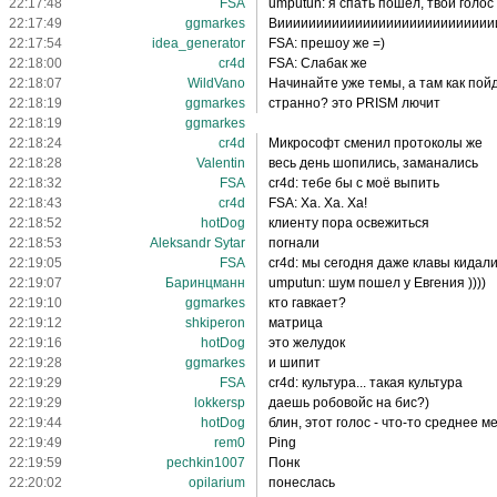
22:17:48
FSA
umputun: я спать пошёл, твой голос
22:17:49
ggmarkes
Виииииииииииииииииииииииииииии
22:17:54
idea_generator
FSA: прешоу же =)
22:18:00
cr4d
FSA: Слабак же
22:18:07
WildVano
Начинайте уже темы, а там как пойд
22:18:19
ggmarkes
странно? это PRISM лючит
22:18:19
ggmarkes
22:18:24
cr4d
Микрософт сменил протоколы же
22:18:28
Valentin
весь день шопились, заманались
22:18:32
FSA
cr4d: тебе бы с моё выпить
22:18:43
cr4d
FSA: Ха. Ха. Ха!
22:18:52
hotDog
клиенту пора освежиться
22:18:53
Aleksandr Sytar
погнали
22:19:05
FSA
cr4d: мы сегодня даже клавы кидал
22:19:07
Баринцманн
umputun: шум пошел у Евгения ))))
22:19:10
ggmarkes
кто гавкает?
22:19:12
shkiperon
матрица
22:19:16
hotDog
это желудок
22:19:28
ggmarkes
и шипит
22:19:29
FSA
cr4d: культура... такая культура
22:19:29
lokkersp
даешь робовойс на бис?)
22:19:44
hotDog
блин, этот голос - что-то среднее м
22:19:49
rem0
Ping
22:19:59
pechkin1007
Понк
22:20:02
opilarium
понеслась