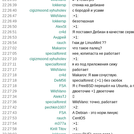
22:26:39
lokkersp
стенка на дебиане
22:26:40
cigizmoond.vyhuholev
с бородой и усами
22:26:47
WildVano
:+1:
22:26:49
lokkersp
безотказная
22:26:50
AlexSt
:+1:
22:26:51
cr4d
Я поставил Дебиан в качестве серв
22:26:53
Андрей
:+1:
22:26:54
rauch
f как де LinuxMint ??
22:27:02
Makarov
что такое палец?
22:27:05
specialforest
нее, копипаста не работает
22:27:10
cigizmoond.vyhuholev
:+1:
22:27:11
specialforest
я из под приложения сижу
22:27:17
WildVano
работает
22:27:18
cr4d
Makarov: Я вам сочуствую.
22:27:18
DeM56
specialforest: (:+1:) без скобок
22:27:18
FSA
Я с FreeBSD перешёл на Ubuntu, а 
22:27:29
WildVano
двоеточие +1 двоеточие
22:27:34
AleksTJ
﷯
22:27:36
specialforest
WildVano: точно, работает
22:27:42
pechkin1007
:+2:
22:27:43
FSA
А Debian - это норм линукс
22:27:53
rauch
CentOS
22:27:54
m377a
:+1:
22:27:58
Kirill Titov
:+1: