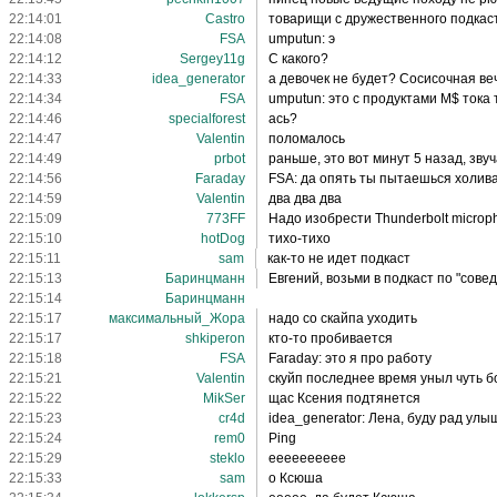
22:14:01
Castro
товарищи с дружественного подкас
22:14:08
FSA
umputun: э
22:14:12
Sergey11g
С какого?
22:14:33
idea_generator
а девочек не будет? Сосисочная ве
22:14:34
FSA
umputun: это с продуктами M$ тока 
22:14:46
specialforest
ась?
22:14:47
Valentin
поломалось
22:14:49
prbot
раньше, это вот минут 5 назад, зву
22:14:56
Faraday
FSA: да опять ты пытаешься холива
22:14:59
Valentin
два два два
22:15:09
773FF
Надо изобрести Thunderbolt microp
22:15:10
hotDog
тихо-тихо
22:15:11
sam
как-то не идет подкаст
22:15:13
Баринцманн
Евгений, возьми в подкаст по "совед
22:15:14
Баринцманн
22:15:17
максимальный_Жора
надо со скайпа уходить
22:15:17
shkiperon
кто-то пробивается
22:15:18
FSA
Faraday: это я про работу
22:15:21
Valentin
скуйп последнее время уныл чуть 
22:15:22
MikSer
щас Ксения подтянется
22:15:23
cr4d
idea_generator: Лена, буду рад ул
22:15:24
rem0
Ping
22:15:29
steklo
ееееееееее
22:15:33
sam
о Ксюша