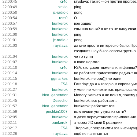
22:00:45
cr4d
rayslava: так irc -- он против прогрес
22:00:49
steklo
ping
22:00:50
jc-radio-t
pong
22:00:54
rem0
O
22:00:57
bunkerok
воо зашел
22:00:59
bunkerok
слышно меня? я че то не вижу сво
22:01:00
bunkerok
ping
22:01:01
jc-radio-t
pong
22:01:03
rayslava
да мне просто интересно было. Пр
создания шоу было совсем грустно.
22:01:04
bunkerok
че то тупит
22:01:07
bunkerok
а вооо нормал
22:01:10
cr4d
FSA: кто, джентльмены или финны?
22:01:14
bunkerok
не работает приложение радио-т на
22:01:15
ggmarkes
bunkerok: не ори))) не один
22:01:18
FSA
Faraday: да я ж говорю, в европе ум
22:01:27
bunkerok
у меня не коннектится. пришлось ч
22:01:31
idea_generator
Monory: чего-то я не понял, почему 
22:01:45
Desecho
bunkerok: все работает...
22:01:57
idea_generator
bunkerok: работает все.
22:01:59
pechkin1007
выключили умпутуна из сети?
22:02:05
bunkerok
я даже переустановил приложение. 
22:02:11
bunkerok
а через JID свой 0 реакциии
22:02:17
FSA
1Короче, прекратилти все инсинуац
22:02:26
rayslava
ещё не начинается