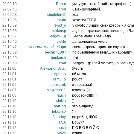
22:09:19
Robur
умпутун: _китайский_ микрофон ;-)
22:09:45
cr4d
Смех шикарный.
22:09:53
singleton11
хех
22:10:06
steklo
хочется ГРЕЯ
22:10:09
rem0_o
у cryotic лучший смех который я сл
22:10:35
lokkersp
а где прекрасная составляющая Ra
22:10:37
Sergey11g
Басов мало. Грэя надо
22:10:46
steklo
да. молодняка много
22:10:47
максимальный_Жора
свежая кровь - приятно слушать
22:10:52
pechkin1007
по объявлению ведущих набрали?
22:10:59
bunkerok
=)))
22:10:59
cr4d
Sergey11g: Грей молчит, но басы ид
22:11:00
Aleksandr Sytar
Жесть
22:11:01
shkiperon
ой мама
22:11:01
rem0_o
робот
22:11:06
bunkerok
жееестььь))
22:11:07
singleton11
ахаххах :))
22:11:08
rauch
робовойс!!!!!!!!!!
22:11:10
steklo
))
22:11:10
hotDog
это андроид
22:11:10
lokkersp
)))
22:11:10
Faraday
он робот, ШОК
22:11:12
FSA
Бобук?
22:11:12
rauch
Р О Б О В О Й С
22:11:13
Slava
охрип