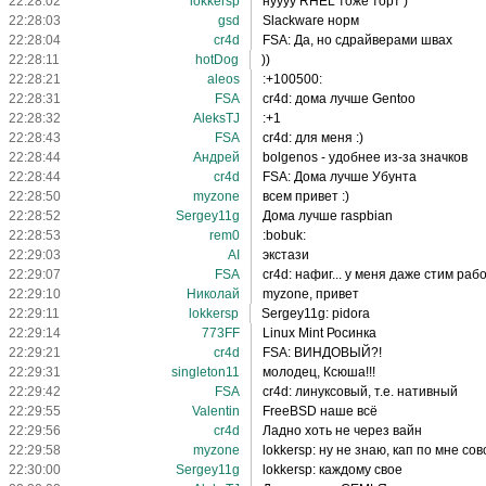
22:28:02
lokkersp
нуууу RHEL тоже торт )
22:28:03
gsd
Slackware норм
22:28:04
cr4d
FSA: Да, но сдрайверами швах
22:28:11
hotDog
))
22:28:21
aleos
:+100500:
22:28:31
FSA
cr4d: дома лучше Gentoo
22:28:32
AleksTJ
:+1
22:28:43
FSA
cr4d: для меня :)
22:28:44
Андрей
bolgenos - удобнее из-за значков
22:28:44
cr4d
FSA: Дома лучше Убунта
22:28:50
myzone
всем привет :)
22:28:52
Sergey11g
Дома лучше raspbian
22:28:53
rem0
:bobuk:
22:29:03
AI
экстази
22:29:07
FSA
cr4d: нафиг... у меня даже стим раб
22:29:10
Николай
myzone, привет
22:29:11
lokkersp
Sergey11g: pidora
22:29:14
773FF
Linux Mint Росинка
22:29:21
cr4d
FSA: ВИНДОВЫЙ?!
22:29:31
singleton11
молодец, Ксюша!!!
22:29:42
FSA
cr4d: линуксовый, т.е. нативный
22:29:55
Valentin
FreeBSD наше всё
22:29:56
cr4d
Ладно хоть не через вайн
22:29:58
myzone
lokkersp: ну не знаю, кап по мне с
22:30:00
Sergey11g
lokkersp: каждому свое