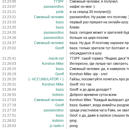
21:23:06
773FF
Смежный человек: я получил.
21:23:07
passwordlos
нафиг он мне :)
21:23:21
polik
я за секунд 30 получил)))
21:23:31
Смежный человек
passwordlos: Ну разве что поэтому :
21:23:33
baza
первый раз пришел на онлайн-шоу. А
21:23:35
baza
Клево
21:24:20
passwordlos
baza: сегодня может и зрителей бу
21:24:26
passwordlos
больше на цирк похоже
21:24:37
Смежный человек
baza: Ну дык. Я поэтому заранее пр
21:25:02
Gooff
baza: только зрители тут болтают и
обсуждаются в шоу
21:25:41
macik.net
773FF: такой тормоз "Яндекс диск" fo
21:26:03
Korshun Mike
Интересно, где лучше чат смотреть
21:26:15
baza
Смежный человек: да, я наверное т
21:26:19
Gooff
Korshun Mike: qip - зло!
21:26:20
[ - ACCUMULATOR + }
Гайзы, посоветуйте почитать про jav
21:26:31
Korshun Mike
Gooff: что так
21:26:44
baza
Gooff: и до драк доходит?
21:26:55
kotslon
Доброго времени суток всем
21:27:03
Смежный человек
Korshun Mike: "Каждый выбирает для
21:27:18
Gooff
baza: бывает, когда инвайты раздою
21:27:33
passwordlos
среди участников чата Fake, не хва
21:27:51
baza
Goof: о да, даже в записи слышно б
21:28:02
kotslon
ping
21:28:03
jc-radio-t
pong