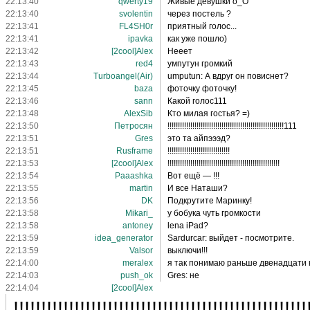
22:13:40
qwerty19
Живые девушки о_О
22:13:40
svolentin
через постель ?
22:13:41
FL4SH0r
приятный голос...
22:13:41
ipavka
как уже пошло)
22:13:42
[2cool]Alex
Нееет
22:13:43
red4
умпутун громкий
22:13:44
Turboangel(Air)
umputun: А вдруг он повиснет?
22:13:45
baza
фоточку фоточку!
22:13:46
sann
Какой голос111
22:13:48
AlexSib
Кто милая гостья? =)
22:13:50
Петросян
!!!!!!!!!!!!!!!!!!!!!!!!!!!!!!!!!!!!!!!!!!!!!!!!!!!!!!!!111
22:13:51
Gres
это та айпэээд?
22:13:51
Rusframe
!!!!!!!!!!!!!!!!!!!!!!!!!!!!!!
22:13:53
[2cool]Alex
!!!!!!!!!!!!!!!!!!!!!!!!!!!!!!!!!!!!!!!!!!!!!!!!!!!!!!
22:13:54
Paaashka
Вот ещё — !!!
22:13:55
martin
И все Наташи?
22:13:56
DK
Подкрутите Маринку!
22:13:58
Mikari_
у бобука чуть громкости
22:13:58
antoney
lena iPad?
22:13:59
idea_generator
Sardurcar: выйдет - посмотрите.
22:13:59
Valsor
выключи!!!
22:14:00
meralex
я так понимаю раньше двенадцати 
22:14:03
push_ok
Gres: не
22:14:04
[2cool]Alex
!!!!!!!!!!!!!!!!!!!!!!!!!!!!!!!!!!!!!!!!!!!!!!!!!!!!!