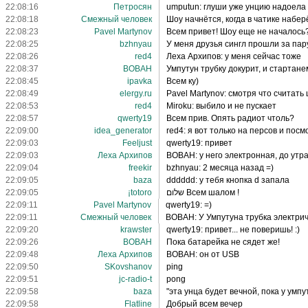
22:08:16
Петросян
umputun: глуши уже унцию надоела 
22:08:18
Смежный человек
Шоу начнётся, когда в чатике набер
22:08:23
Pavel Martynov
Всем привет! Шоу еще не началось
22:08:25
bzhnyau
У меня друзья сингл прошли за пар
22:08:26
red4
Леха Архипов: у меня сейчас тоже
22:08:37
BOBAH
Умпутун трубку докурит, и стартане
22:08:45
ipavka
Всем ку)
22:08:49
elergy.ru
Pavel Martynov: смотря что считать
22:08:53
red4
Miroku: выбило и не пускает
22:08:57
qwerty19
Всем прив. Опять радиот чтоль?
22:09:00
idea_generator
red4: я вот только на персов и посмот
22:09:03
Feeljust
qwerty19: привет
22:09:03
Леха Архипов
BOBAH: у него электронная, до утр
22:09:04
freekir
bzhnyau: 2 месяца назад =)
22:09:05
baza
dddddd: у тебя кнопка d запала
22:09:05
¡totoro
שלום Всем шалом !
22:09:11
Pavel Martynov
qwerty19: =)
22:09:11
Смежный человек
BOBAH: У Умпутуна трубка электрич
22:09:20
krawster
qwerty19: привет... не поверишь! :)
22:09:26
BOBAH
Пока батарейка не сядет же!
22:09:48
Леха Архипов
BOBAH: он от USB
22:09:50
SKovshanov
ping
22:09:51
jc-radio-t
pong
22:09:58
baza
"эта унца будет вечной, пока у умп
22:09:58
Flatline
Добрый всем вечер