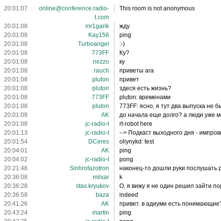
20:01:07
online@conference.radio-
This room is not anonymous
t.com
20:01:08
mr1garik
жду
20:01:08
Kay156
ping
20:01:08
Turboangel
:-)
20:01:08
773FF
Ку?
20:01:08
nezzo
ку
20:01:08
rauch
приветы ага
20:01:08
pluton
привет
20:01:08
pluton
здеся есть жизнь?
20:01:08
773FF
pluton: временами
20:01:08
pluton
773FF: ясно, я тут два выпуска не б
20:01:08
AK
до начала еще долго? а люди уже м
20:01:08
jc-radio-t
rt-robot here
20:01:13
jc-radio-t
--> Подкаст выходного дня - импро
20:01:54
DCeres
oliynykd: test
20:04:01
AK
ping
20:04:02
jc-radio-t
pong
20:21:46
Sinhrofazotron
наконец-то дошли руки послушать р
20:36:08
milxar
k
20:36:28
stas.kryukov
О, я вижу я не один решил зайти по
20:36:58
baza
indeed
20:41:26
AK
привет. в адиуми есть понимающие?
20:43:24
martin
ping