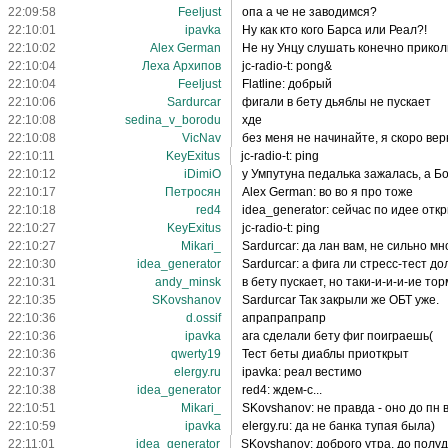
22:09:58
Feeljust
опа а че не заводимся?
22:10:01
ipavka
Ну как кто кого Барса или Реал?!
22:10:02
Alex German
Не ну Унцу слушать конечно прикол
22:10:04
Леха Архипов
jc-radio-t: pong&
22:10:04
Feeljust
Flatline: добрый
22:10:06
Sardurcar
фигали в бету дьяблы не пускает
22:10:08
sedina_v_borodu
хде
22:10:08
VicNav
без меня не начинайте, я скоро верн
22:10:11
KeyExitus
jc-radio-t: ping
22:10:12
iDimiO
у Умпутуна педалька зажалась, а Б
22:10:17
Петросян
Alex German: во во я про тоже
22:10:18
red4
idea_generator: сейчас по идее от
22:10:27
KeyExitus
jc-radio-t: ping
22:10:27
Mikari_
Sardurcar: да лан вам, не сильно м
22:10:30
idea_generator
Sardurcar: а фига ли стресс-тест д
22:10:31
andy_minsk
в бету пускает, но таки-и-и-и-ие то
22:10:35
SKovshanov
Sardurcar Так закрыли же ОБТ уже.
22:10:36
d.ossif
апрапрапрапр
22:10:36
ipavka
ага сделали бету фиг поиграешь(
22:10:36
qwerty19
Тест беты диаблы приоткрыт
22:10:37
elergy.ru
ipavka: реал вестимо
22:10:38
idea_generator
red4: ждем-с...
22:10:51
Mikari_
SKovshanov: не правда - оно до пн 
22:10:59
ipavka
elergy.ru: да не банка тупая была)
22:11:01
idea_generator
SKovshanov: доброго утра, до полу