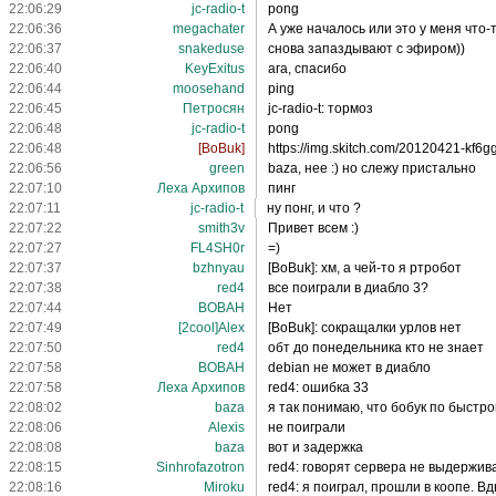
22:06:29
jc-radio-t
pong
22:06:36
megachater
А уже началось или это у меня что-
22:06:37
snakeduse
снова запаздывают с эфиром))
22:06:40
KeyExitus
ага, спасибо
22:06:44
moosehand
ping
22:06:45
Петросян
jc-radio-t: тормоз
22:06:48
jc-radio-t
pong
22:06:48
[BoBuk]
https://img.skitch.com/20120421-kf
22:06:56
green
baza, нее :) но слежу пристально
22:07:10
Леха Архипов
пинг
22:07:11
jc-radio-t
ну понг, и что ?
22:07:22
smith3v
Привет всем :)
22:07:27
FL4SH0r
=)
22:07:37
bzhnyau
[BoBuk]: хм, а чей-то я ртробот
22:07:38
red4
все поиграли в диабло 3?
22:07:44
BOBAH
Нет
22:07:49
[2cool]Alex
[BoBuk]: сокращалки урлов нет
22:07:50
red4
обт до понедельника кто не знает
22:07:58
BOBAH
debian не может в диабло
22:07:58
Леха Архипов
red4: ошибка 33
22:08:02
baza
я так понимаю, что бобук по быстр
22:08:06
Alexis
не поиграли
22:08:08
baza
вот и задержка
22:08:15
Sinhrofazotron
red4: говорят сервера не выдержив
22:08:16
Miroku
red4: я поиграл, прошли в коопе. В