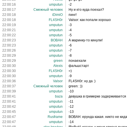
22:00:16
umрutun
-2
22:00:17
Смежный человек
Ну и кто куда поехал?
22:00:18
iDimiO
пинг!
22:00:18
FL4SH0r
Valsor: как попали хорошо
22:00:19
umрutun
-3
22:00:21
umрutun
-4
22:00:22
umрutun
-5
22:00:23
BOBAH
А маринку-то кинули!
22:00:23
umрutun
-6
22:00:26
umрutun
-7
22:00:29
umрutun
-8
22:00:29
green
понаехали
22:00:30
Alexis
фальшстарт
22:00:30
FL4SH0r
=)
22:00:30
umрutun
-9
22:00:36
Valsor
FL4SH0r: ну да :)
22:00:37
Смежный человек
green: :))
22:00:39
umрutun
-10
22:00:41
baza
девушка в гримерке задерживается
22:00:41
umрutun
-11
22:00:42
umрutun
-12
22:00:45
umрutun
-13
22:00:47
Rusframe
BOBAH: ерунда какая. никто не кида
22:00:47
umрutun
-14