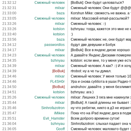
21:32:12
Смежный человек
[BoBuk]: Они будут целоваться?
21:32:31
milxar
Смежный человек: Они будут @@
21:33:00
baza
Korshun Mike: свежесть не важна. а
21:33:05
Смежный человек
milxar: Массовой email-рассылкой?
21:33:26
milxar
Смежный человек: :-)
21:33:26
kotslon
bzhnyau: тогда, кажется это мне не 
21:33:40
kotslon
:)
21:33:56
baza
Смежный человек: не, они будут ма
21:34:12
passwordlos
будут две девушки и Бобук
21:34:17
milxar
[BoBuk]: Все в яндекс.диске хорошо 
21:34:23
Смежный человек
А давайте Яндекс.Дисками померяем
21:34:35
bzhnyau
kotslon: если мне, то у меня уже ест
21:34:39
milxar
Смежный человек: А как? :-) И я хочу
21:34:39
[BoBuk]
rtrobot: ну а чо ты думал.
21:34:46
milxar
Смежный человек: У меня только 10 
21:34:46
FL4SH0r
Ура и снова суббота в ушах Радио-т
21:34:50
[BoBuk]
andruhov: давайте. у меня безлимит
21:34:51
kotslon
bzhnyau: ага )
21:35:26
Смежный человек
milxar: Лишних 3 гига мне накинули
21:35:44
milxar
[BoBuk]: А такой длинны не бывает :
21:35:46
Sinhrofazotron
ну что ребятки, никто в д3 не играе
21:35:47
iMikee
Пока что на iPad яндекс диск в под
21:35:51
Evil_Hamster
Всем доброго времени суток!
21:36:04
bzhnyau
Sinhrofazotron: слыхал падает она
21:36:05
Gooff
Смежный человек: маловато будет 