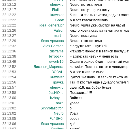
22:12:12
elergy.ru
Neuro: поток глючит
22:12:17
Flatline
Neuro: нету еще их нету
22:12:22
krawster
блин... и спать хочется, радиот хоч
22:12:22
Gooff
А я вот квасок попиваю
22:12:22
idea_generator
Neuro: ушли уже, смотри на часы!
22:12:26
Valsor
какого хрена ссылки из чатика отк
22:12:27
martin
Neuro: пока унца
22:12:29
Леха Архипов
Neuro: глюк поточит
22:12:32
Alex German
elergy.ru: жжош цукО :D
22:12:36
Rusframe
krawster: можно и в записи послуша
22:12:38
Петросян
Flatline: как нету - у меня есть
22:12:49
qwerty19
Седня в эфире будет приятный жен
22:12:52
Лисенок_Маринки
krawster: Поставь поток в менеджер
22:12:53
BOBAH
А я все выпил и съел
22:12:54
krawster
ilyazv1: незнаю... в записи как-то не
22:12:56
ipavka
Так чт кто там еще в Диабло успел 
22:12:57
elergy.ru
qwerty19: да, бобак будет
22:12:58
Just4One
Поехали...!!!!!!
22:13:00
bzhnyau
Войсес
22:13:01
baza
урааа!
22:13:02
Sinhrofazotron
о
22:13:02
Neuro
Ура:)
22:13:05
FL4SH0r
вооот
22:13:06
Леха Архипов
да!