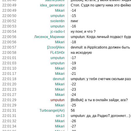
22:00:48
stas.kryukov
[BoBuk]: кстати, у меня клиент янде
22:00:49
idea_generator
Стоп. Судя по цвету ника это фейк
22:00:49
Mikari
-14
22:00:50
umрutun
-15
22:00:52
svolentin
пинг
22:00:53
umрutun
-16
22:00:54
jc-radio-t
ну понг, и что ?
22:00:56
Лисенок_Маринки
umputun: Когда личный подкаст буд
22:00:56
Mikari
-18
22:00:57
[2cool]Alex
devnull: в /Applications должен быть
22:00:58
FL4SH0r
на исходную
22:01:01
umрutun
-17
22:01:03
umрutun
-19
22:01:10
Mikari
-20
22:01:17
Mikari
-21
22:01:18
devnull
umрutun: у тебя счетчик скольки р
22:01:20
Mikari
-22
22:01:23
Mikari
-23
22:01:27
Mikari
-24
22:01:29
umputun
[BoBuk]: a ты в онлайн зайди, ага?
22:01:29
Mikari
-25
22:01:31
Turboangel(Air)
56
22:01:31
sin13
umputun: да, да РадиоТ догоняет...:)
22:01:32
Mikari
-26
22:01:34
Mikari
-27