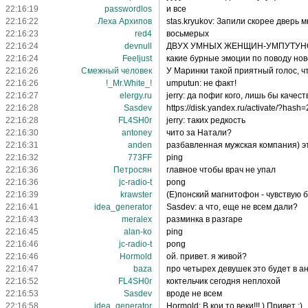
22:16:19
passwordlos
и все
22:16:22
Леха Архипов
stas.kryukov: Запили скорее дверь мн
22:16:23
red4
восьмерых
22:16:24
devnull
ДВУХ УМНЫХ ЖЕНЩИН-УМПУТУНОВ
22:16:24
Feeljust
какие бурные эмоции по поводу нов
22:16:26
Смежный человек
У Маринки такой приятный голос, что
22:16:26
!_Mr.White_!
umputun: не факт!
22:16:27
elergy.ru
jerry: да пофиг кого, лишь бы каче
22:16:28
Sasdev
https://disk.yandex.ru/activate/?has
22:16:28
FL4SH0r
jerry: таких редкость
22:16:30
antoney
чито за Натали?
22:16:31
anden
разбавленная мужская компания) эт
22:16:32
773FF
ping
22:16:36
Петросян
главное чтобы врач не упал
22:16:36
jc-radio-t
pong
22:16:39
krawster
(Е)понский магнитофон - чувствую б
22:16:41
idea_generator
Sasdev: а что, еще не всем дали?
22:16:43
meralex
разминка в разгаре
22:16:45
alan-ko
ping
22:16:46
jc-radio-t
pong
22:16:46
Hormold
ой. привет. я живой?
22:16:47
baza
про четырех девушек это будет в ан
22:16:52
FL4SH0r
коктельчик сегодня неплохой
22:16:53
Sasdev
вроде не всем
22:16:58
idea_generator
Hormold: В кои то веки!!! ) Привет ;)