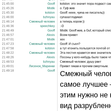
21:45:00
Gooff
kotslon: это значит пора подкаст с
21:45:26
Mistik
о. Гуф жив
21:45:30
kotslon
Gooff: неее, чукча не писатель))
21:46:00
bzhnyau
супахатлэдикап
21:46:14
Смежный человек
а теперь хором ))
21:46:36
speechkey
:-D
21:46:49
Gooff
Mistik: Gooff жив, а Guf, который сп
21:46:57
Alexis
Всем привет
21:47:01
Mistik
хех
21:47:23
Смежный человек
Gooff: И съел?
21:47:58
kotslon
а тут ктонить пользуется почтой о
21:48:22
Смежный человек
Эта пестня нравится мне значител
21:48:26
Alexis
Посоны у кого-нибудь было такое ч
21:48:53
bzhnyau
Смежный человек: душу рвет
21:49:01
Лисенок_Маринки
Привет гикам и прочим смертным.
21:49:18
Gooff
Смежный челов
самое лучшее 
этим нужно не 
вид разрубленн