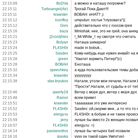
22:15:09
BoDVa
а можно и наташу погромче?
22:15:11
Turboangel(Air)
Трогай Пока Дают!!!
22:15:11
krawster
BOBAH: еНАТ? ;)
22:15:12
lozoffoy
umputun: гостья "глуховата"((
22:15:12
Gres
действительно что с гоосом грея
22:15:16
baza
Mmishak: нее, это не грей, она ане
22:15:21
[2cool]Alex
!_Mr.White_!: ну смотря что считать
22:15:23
Bolyan
Наташа шикарна!
22:15:24
FL4SH0r
made in bobuk...
22:15:25
Sasdev
Кому-нибудь еще нужен инвайт на я
22:15:28
green
"Хватит кормить Питер!"(с)
22:15:28
BOBAH
Еноташа
22:15:32
speechkey
а куда пользовательские темы доб
22:15:34
krawster
ууууууууу
22:15:38
stas.kryukov
Натали, утоли мои печали, Натали.
"Прости".Натали, от судьбы и от те
22:15:46
qwerty19
Ветер с моря дул, ветер с моря дул..
22:15:48
Rainor
всем привет
22:15:51
krawster
тааааааак это уже интересно
22:15:52
FL4SH0r
Sasdev: ой,скорми мне...а то что то
22:15:53
elergy.ru
FL4SH0r: в бобуке и не такое проис
22:15:59
jerry
лучше бы вместо 2х женщин позвали
22:16:07
FL4SH0r
elergy.ru: =)
22:16:14
passwordlos
лучше бы четырех баб позвали
22:16:16
ipavka
уууу он такой один Умпутун)