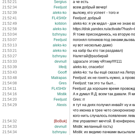
21:52:21
Sergius
а че есть
21:52:34
Feeljust
всем добрый вечер!
21:52:39
aleks-ko
выложу, кто успеет - того и
21:52:41
FL4SH0r
Feeljust: добрый
21:52:49
kotslon
aleks-ko: я уж кидал - даж не знаю 
21:52:58
aleks-ko
https://disk.yandex.ru/activate/?ha
21:53:04
bzhnyau
Я тоже присоединюсь, на вторую поч
21:53:07
Feeljust
погонял гопников под окнами,вызв
21:53:13
aleks-ko
ну вот несколько даже)
21:53:21
aleks-ko
на хабр бы кто так раздавал)
21:53:27
bzhnyau
Налетай@разбирай
21:53:33
devnull
здрасьте этому чЯтику!!!!!111
21:53:39
lifedj
aleks-ko, спасибо!
21:53:43
Gooff
aleks-ko: ты бы ещё сказал на Лепр
21:53:48
Matrapas
Feeljust: их не гонять нужно, а пр
21:54:08
Gres
Feeljust: так это ты был...
21:54:11
FL4SH0r
Feeljust: да хорошее время провожд
21:54:16
Mistik
А я думал Я.Д. всем так давали. Я к
21:54:20
Feeljust
Gres: гг
21:54:29
Alexis
я тут на днях получил инвайт ну и 
что иконка в трее чето синхронизир
кого-нить случалось появление ле
21:54:32
[BoBuk]
/me управляет мечтой. В конференци
21:54:33
devnull
Mistik: желанный гость)
21:54:34
bzhnyau
Mistik: их видимо пачками высылали