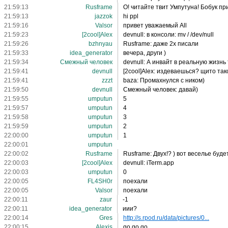
21:59:13
Rusframe
О! читайте твит Умпутуна! Бобук пр
21:59:13
jazzok
hi ppl
21:59:16
Valsor
привет уважаемый All
21:59:23
[2cool]Alex
devnull: в консоли: mv / /dev/null
21:59:26
bzhnyau
Rusframe: даже 2х писали
21:59:33
idea_generator
вечера, други )
21:59:34
Смежный человек
devnull: А инвайт в реальную жизнь 
21:59:41
devnull
[2cool]Alex: издеваешься? щито так
21:59:41
zzzt
baza: Промахнулся с ником)
21:59:50
devnull
Смежный человек: давай)
21:59:55
umрutun
5
21:59:57
umрutun
4
21:59:58
umрutun
3
21:59:59
umрutun
2
22:00:00
umрutun
1
22:00:01
umрutun
22:00:02
Rusframe
Rusframe: Двух!? ) вот веселье буде
22:00:03
[2cool]Alex
devnull: iTerm.app
22:00:03
umрutun
0
22:00:05
FL4SH0r
поехали
22:00:05
Valsor
поехали
22:00:11
zaur
-1
22:00:11
idea_generator
иии?
22:00:14
Gres
http://s.rpod.ru/data/pictures/0...
22:00:15
Alexis
go go go