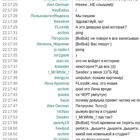
22:17:25
Alex German
Нееее...НЕ слышим))
22:17:28
KeyExitus
/
22:17:28
ПользователЯндекса
Мы пишем
22:17:28
freeatnet
Здравствуй, чат
22:17:29
FLosstik
А это девушка ipad которая?
22:17:31
archim
ping
22:17:31
Петросян
[BoBuk]: не говори я все записываю
22:17:33
Лисенок_Маринки
[BoBuk]: Вас пишут )
22:17:35
jc-radio-t
pong
22:17:35
mr1garik
)
22:17:36
alan-ko
это не войдет в историю
22:17:37
krawster
некоторое?! да все ))))
22:17:38
!_Mr.White_!
Sasdev: у меня 11ГБ ЯД
22:17:39
elergy.ru
umputun: покажи картинку(
22:17:40
Леха Архипов
FLosstik: неа. это новая
22:17:42
archim
ipad это Лена вроде
22:17:43
ipavka
ох ЧЕРТ умпутун)
22:17:44
baza
почему девушка привет чатику не 
22:17:47
Alex German
Петросян: Тсссс))
22:17:50
VicNav
рыжую фотку в студию!
22:17:53
Sasdev
!_Mr.White_!: как так?
22:17:59
qwerty19
[BoBuk]: Чтоб времени не терять п
22:18:00
Feeljust
ребята...дышите..дышите..дышите..
22:18:02
archim
какой ник новенькой в студии?
22:18:03
FL4SH0r
да да фото натали