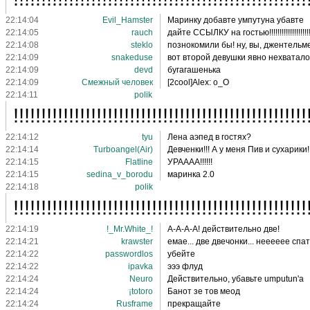
22:14:04
Evil_Hamster
Маринку добавте умпутуна убавте
22:14:05
rauch
дайте ССЫЛКУ на гостью!!!!!!!!!!!!!!!!!!!
22:14:08
steklo
познокомили бы! ну, вы, джентель
22:14:09
snakeduse
вот второй девушки явно нехватало)
22:14:09
devd
бугагашенька
22:14:09
Смежный человек
[2cool]Alex: о_О
22:14:11
polik
!!!!!!!!!!!!!!!!!!!!!!!!!!!!!!!!!!!
22:14:12
tyu
Лена аэпед в гостях?
22:14:14
Turboangel(Air)
Девченки!!! А у меня Пив и сухарики!!
22:14:15
Flatline
УРАААА!!!!!!
22:14:15
sedina_v_borodu
маринка 2.0
22:14:18
polik
!!!!!!!!!!!!!!!!!!!!!!!!!!!!!!!!!!!!!!!!!!!!!!!!!!!!!
22:14:19
!_Mr.White_!
А-А-А-А! действительно две!
22:14:21
krawster
емае... две двечонки... нееееее спа
22:14:22
passwordlos
убейте
22:14:22
ipavka
эээ флуд
22:14:24
Neuro
Действительно, убавьте umputun'а
22:14:24
¡totoro
Банот зе тов меод
22:14:24
Rusframe
прекращайте