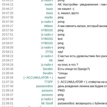
20:43:25
jc-radio-t
pong
20:44:12
martin
AK: Настройки - уведомления - там
20:46:27
baza
не нашел :-(
20:47:20
baza
о, нашел, круто
20:47:39
martin
ping
20:47:40
jc-radio-t
pong
20:55:27
iMikee
А как сменить капшн, который выск
20:57:50
VYBGSS
ping
20:57:51
jc-radio-t
pong
20:57:57
VYBGSS
test
20:58:07
VYBGSS
ping
20:58:08
jc-radio-t
pong
20:58:21
[TYG]
say!
20:58:22
jc-radio-t
Счастье есть удовольствие без рас
20:59:27
AK
пинг
20:59:28
jc-radio-t
ну понг, и что ?
21:00:36
Serafim
Есть специ по Django?)
21:00:44
Serafim
*спецы
21:05:56
[ - ACCUMULATOR + }
пынх!
21:07:33
773FF
[ - ACCUMULATOR + }: отвёртка на 
21:07:40
passwordlos
день рождения ленина как будем о
21:08:18
pussuns
PING
21:08:37
pussuns
ping
21:08:38
jc-radio-t
pong
21:08:51
Mr. Gooff
passwordlos: воскрешать с бубном в