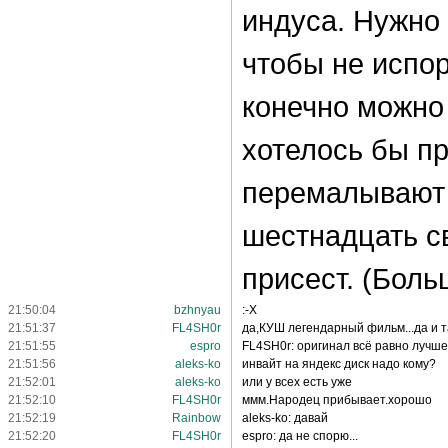
индуса. Нужно 
чтобы не испо
конечно можно 
хотелось бы п
перемалывают 
шестнадцать св
присест. (Боль
21:50:04
bzhnyau
:-X
21:51:37
FL4SH0r
да,КУШ легендарный фильм...да и та
21:51:55
espro
FL4SH0r: оригинал всё равно лучше
21:51:56
aleks-ko
инвайт на яндекс диск надо кому?
21:52:01
aleks-ko
или у всех есть уже
21:52:10
FL4SH0r
ммм.Народец прибывает.хорошо
21:52:19
Rainbow
aleks-ko: давай
21:52:20
FL4SH0r
espro: да не спорю...