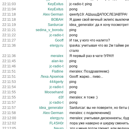
22:11:03
KeyExitus
jc-radio-t: ping
22:11:04
KeyExitus
pong
22:11:18
Alex German
qwerty19: АШшшДАПОСЛЕЗАВТРА!
22:11:18
BOBAH
Я даже свой вечный эклипс выключ
22:11:19
Sardurcar
idea_generator: да я хочу посмотрет
22:11:21
sedina_v_borodu
ping
22:11:22
jc-radio-t
pong
22:11:27
Gooff
И так, у кого что налито?
22:11:36
elergy.ru
ipavka: учитывая что во 2м тайме р
стало
22:11:36
meralex
Я первый раз в чате !УРА!!!
22:11:45
alan-ko
ping
22:11:46
jc-radio-t
pong
22:11:51
Flatline
meralex: Поздравляемс)
22:11:51
Леха Архипов
Gooff: жарко... пиво...
22:11:53
444gerty
ping
22:11:54
jc-radio-t
pong
22:11:55
Moosehand
ping
22:11:55
d3f
meralex: я тоже :)
22:11:57
jc-radio-t
pong
22:11:57
idea_generator
Sardurcar: вы не поверите, но беты
22:11:58
Alex German
meralex: с подключеним))
22:12:00
elergy.ru
meralex: учитывая дисконнекты, буд
22:12:02
FL4SH0r
пора уже наверно и шкурку сменить
22:12:05
Neuro
это у меня поток глючит, или веду