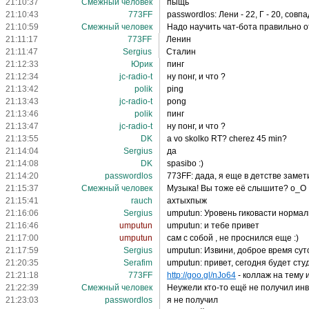
21:10:37
Смежный человек
пыщь
21:10:43
773FF
passwordlos: Лени - 22, Г - 20, совп
21:10:59
Смежный человек
Надо научить чат-бота правильно о
21:11:17
773FF
Ленин
21:11:47
Sergius
Сталин
21:12:33
Юрик
пинг
21:12:34
jc-radio-t
ну понг, и что ?
21:13:42
polik
ping
21:13:43
jc-radio-t
pong
21:13:46
polik
пинг
21:13:47
jc-radio-t
ну понг, и что ?
21:13:55
DK
a vo skolko RT? cherez 45 min?
21:14:04
Sergius
да
21:14:08
DK
spasibo :)
21:14:20
passwordlos
773FF: дада, я еще в детстве замет
21:15:37
Смежный человек
Музыка! Вы тоже её слышите? о_О
21:15:41
rauch
ахтыхпыж
21:16:06
Sergius
umputun: Уровень гиковасти нормал
21:16:46
umputun
umputun: и тебе привет
21:17:00
umputun
сам с собой , не проснился еще :)
21:17:59
Sergius
umputun: Извини, доброе время сут
21:20:35
Serafim
umputun: привет, сегодня будет ст
21:21:18
773FF
http://goo.gl/nJo64
- коллаж на тему 
21:22:39
Смежный человек
Неужели кто-то ещё не получил инв
21:23:03
passwordlos
я не получил