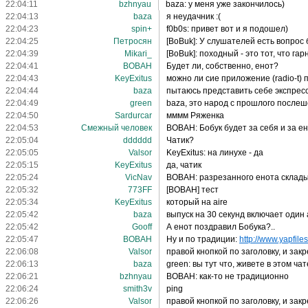
22:04:11
bzhnyau
baza: у меня уже закончилось)
22:04:13
baza
я неудачник :(
22:04:23
spin+
f0b0s: привет вот и я подошел)
22:04:25
Петросян
[BoBuk]: У слушателей есть вопрос 
22:04:39
Mikari_
[BoBuk]: походный - это тот, что га
22:04:41
BOBAH
Будет ли, собственно, енот?
22:04:43
KeyExitus
можно ли сие приложение (radio-t) 
22:04:44
baza
пытаюсь представить себе экспрес
22:04:49
green
baza, это народ с прошлого после
22:04:50
Sardurcar
мммм Ряженка
22:04:53
Смежный человек
BOBAH: Бобук будет за себя и за ен
22:05:04
dddddd
Чатик?
22:05:05
Valsor
KeyExitus: на линухе - да
22:05:15
KeyExitus
да, чатик
22:05:24
VicNav
BOBAH: разрезанного енота склады
22:05:32
773FF
[BOBAH] тест
22:05:34
KeyExitus
который на aire
22:05:42
baza
выпуск на 30 секунд включает один 
22:05:42
Gooff
А енот поздравил Бобука?..
22:05:47
BOBAH
Ну и по традиции:
http://www.yapfiles.
22:06:08
Valsor
правой кнопкой по заголовку, и за
22:06:13
baza
green: вы тут что, живете в этом ча
22:06:21
bzhnyau
BOBAH: как-то не традиционно
22:06:24
smith3v
ping
22:06:26
Valsor
правой кнопкой по заголовку, и зак