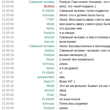
21:54:40
Смежный человек
Feeljust: Гики гоняют гопников - что
21:54:53
[BoBuk]
alixiz: это такой подарок :)
21:55:00
FL4SH0r
Смежный человек: точно подметил
21:55:00
bzhnyau
Alexis: это и должно было быть)
21:55:02
773FF
Alexis: Мои ракеты вверх там по ум
21:55:03
Mistik
мои ракеты вверх у меня сразу был
21:55:04
Alexis
это русские гики
21:55:10
Feeljust
я ж говорю..
21:55:13
devnull
Смежный человек: а гика и гопника
21:55:14
alan-ko
всем привет
21:55:15
Смежный человек
Alexis: Бессмысленные и беспоща
21:55:16
kotslon
Смежный человек: так может они то
21:55:19
Feeljust
вызвал милицию:)))
21:55:22
Alexis
о значит все нормально)
21:55:26
bzhnyau
ахаха
21:55:30
Alexis
а я уж думал)
21:55:30
FL4SH0r
=)
21:55:30
passwordlos
умц
21:55:32
AleksTJ
Всем *HI* :)
21:55:32
Mistik
Это же как флешки. Бывает на них 
21:55:33
devnull
умца
21:55:34
Rulin
Унца
21:55:37
FL4SH0r
оп унца пошла
21:55:40
bzhnyau
Понеслась родимая
21:55:44
Feeljust
урааа