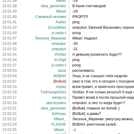
22:01:36
Mikari
-28
22:01:38
idea_generator
В баню счетоводов!
22:01:40
Mikari
-29
22:01:40
Смежный человек
PROFIT!!!
22:01:41
Parkin
ping
22:01:42
[2cool]Alex
umрutun: Евгений Ваганович, перел
22:01:43
jc-radio-t
pong
22:01:47
Лисенок_Маринки
Mikari: Надоел
22:01:48
umрutun
-30
22:01:52
umрutun
-31
22:01:54
VicNav
А девушку разрезать будут!?
22:01:54
In-Digit
ping
22:01:57
jc-radio-t
pong
22:02:03
baza
распиливать
22:02:04
BOBAH
Унца, я не слышал тебя неделю
22:02:07
[BoBuk]
ужас в том, что я сегодня с походн
22:02:14
replay
всем привет, и приятного прослуши
22:02:16
Turboangel(Air)
VicNav: И не только резать!!! А еще 
22:02:17
elergy.ru
Привет всем) я после прошлой неде
22:02:18
stas.kryukov
umputun: а лео то когда будет?
22:02:21
idea_generator
[BoBuk]: главное не бопай ;)
22:02:21
bzhnyau
[BoBuk]: а дамы?
22:02:22
Mikari_
Лисенок_Маринки: умпутуну можно,
22:02:24
FL4SH0r
BOBAH: рингтоном залей...
22:02:25
Mikari_
:-(