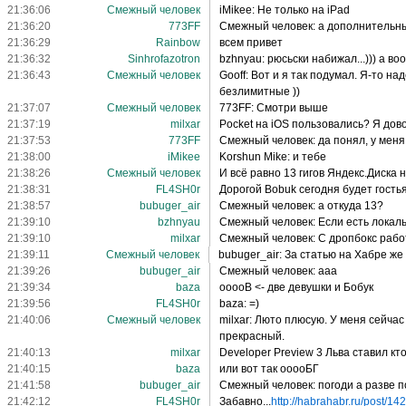
21:36:06
Смежный человек
iMikee: Не только на iPad
21:36:20
773FF
Смежный человек: а дополнительны
21:36:29
Rainbow
всем привет
21:36:32
Sinhrofazotron
bzhnyau: рюсьски набижал...))) а во
21:36:43
Смежный человек
Gooff: Вот и я так подумал. Я-то на
безлимитные ))
21:37:07
Смежный человек
773FF: Смотри выше
21:37:19
milxar
Pocket на iOS пользовались? Я до
21:37:53
773FF
Смежный человек: да понял, у мен
21:38:00
iMikee
Korshun Mike: и тебе
21:38:26
Смежный человек
И всё равно 13 гигов Яндекс.Диска 
21:38:31
FL4SH0r
Дорогой Bobuk сегодня будет гостья
21:38:57
bubuger_air
Смежный человек: а откуда 13?
21:39:10
bzhnyau
Смежный человек: Если есть локаль
21:39:10
milxar
Смежный человек: C дропбокс рабо
21:39:11
Смежный человек
bubuger_air: За статью на Хабре же 
21:39:26
bubuger_air
Смежный человек: ааа
21:39:34
baza
ooooB <- две девушки и Бобук
21:39:56
FL4SH0r
baza: =)
21:40:06
Смежный человек
milxar: Люто плюсую. У меня сейчас
прекрасный.
21:40:13
milxar
Developer Preview 3 Льва ставил кт
21:40:15
baza
или вот так ооооБГ
21:41:58
bubuger_air
Смежный человек: погоди а разве п
21:42:12
FL4SH0r
Забавно...
http://habrahabr.ru/post/14