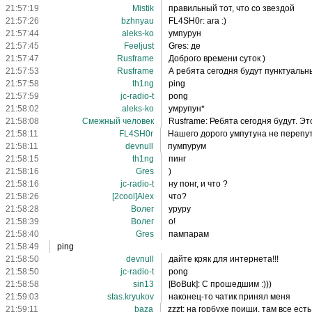
21:57:19
Mistik
правильный тот, что со звездой
21:57:26
bzhnyau
FL4SH0r: ага :)
21:57:44
aleks-ko
умпурун
21:57:45
Feeljust
Gres: де
21:57:47
Rusframe
Доброго времени суток )
21:57:53
Rusframe
А ребята сегодня будут пунктуаль
21:57:58
th1ng
ping
21:57:59
jc-radio-t
pong
21:58:02
aleks-ko
умрупун*
21:58:08
Смежный человек
Rusframe: Ребята сегодня будут. Это
21:58:11
FL4SH0r
Нашего дорого умпутуна не перепут
21:58:11
devnull
пумпурум
21:58:15
th1ng
пинг
21:58:16
Gres
)
21:58:16
jc-radio-t
ну понг, и что ?
21:58:26
[2cool]Alex
что?
21:58:28
Волег
уруру
21:58:39
Волег
о!
21:58:40
Gres
пампарам
21:58:49
ping
21:58:50
devnull
дайте кряк для интернета!!!
21:58:50
jc-radio-t
pong
21:58:58
sin13
[BoBuk]: С прошедшим :)))
21:59:03
stas.kryukov
наконец-то чатик принял меня
21:59:11
baza
zzzt: на горбухе поищи, там все есть