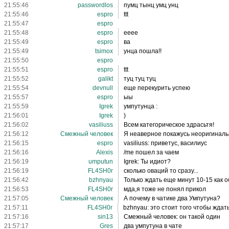
21:55:46
passwordlos
пумц тынц умц унц
21:55:46
espro
ttt
21:55:47
espro
21:55:48
espro
eeee
21:55:49
espro
ва
21:55:49
tsimox
унца пошла!!
21:55:50
espro
21:55:51
espro
ttt
21:55:52
galikt
туц туц туц
21:55:54
devnull
еще перекурить успею
21:55:57
espro
ыы
21:55:59
Igrek
умпутунца :
21:56:01
Igrek
)
21:56:02
vasiliuss
Всем категорическое здрасьтя!
21:56:12
Смежный человек
Я неаверное покажусь неоригинал
21:56:15
espro
vasiliuss: приветус, василиус
21:56:16
Alexis
/me пошел за чаем
21:56:19
umрutun
Igrek: Ты идиот?
21:56:19
FL4SH0r
сколько оваций то сразу...
21:56:42
bzhnyau
Только ждать еще минут 10-15 как 
21:56:53
FL4SH0r
мда,я тоже не понял прикол
21:57:05
Смежный человек
А почему в чатике два Умпутуна?
21:57:11
FL4SH0r
bzhnyau: это стоит того чтобы ждат
21:57:16
sin13
Смежный человек: он такой один
21:57:17
Gres
два умпутуна в чате