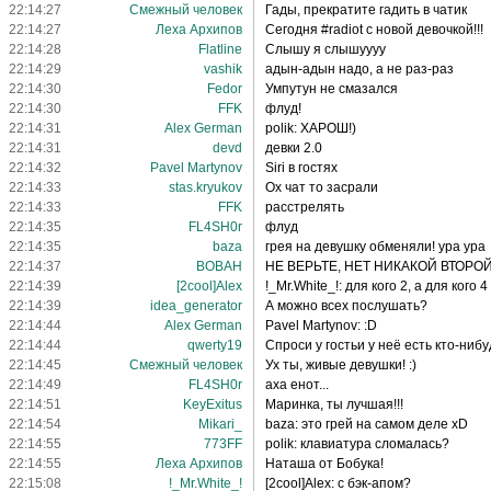
22:14:27
Смежный человек
Гады, прекратите гадить в чатик
22:14:27
Леха Архипов
Сегодня #radiot с новой девочкой!!!
22:14:28
Flatline
Слышу я слышуууу
22:14:29
vashik
адын-адын надо, а не раз-раз
22:14:30
Fedor
Умпутун не смазался
22:14:30
FFK
флуд!
22:14:31
Alex German
polik: ХАРОШ!)
22:14:31
devd
девки 2.0
22:14:32
Pavel Martynov
Siri в гостях
22:14:33
stas.kryukov
Ох чат то засрали
22:14:33
FFK
расстрелять
22:14:35
FL4SH0r
флуд
22:14:35
baza
грея на девушку обменяли! ура ура
22:14:37
BOBAH
НЕ ВЕРЬТЕ, НЕТ НИКАКОЙ ВТОРО
22:14:39
[2cool]Alex
!_Mr.White_!: для кого 2, а для кого 4
22:14:39
idea_generator
А можно всех послушать?
22:14:44
Alex German
Pavel Martynov: :D
22:14:44
qwerty19
Спроси у гостьи у неё есть кто-ниб
22:14:45
Смежный человек
Ух ты, живые девушки! :)
22:14:49
FL4SH0r
аха енот...
22:14:51
KeyExitus
Маринка, ты лучшая!!!
22:14:54
Mikari_
baza: это грей на самом деле xD
22:14:55
773FF
polik: клавиатура сломалась?
22:14:55
Леха Архипов
Наташа от Бобука!
22:15:08
!_Mr.White_!
[2cool]Alex: с бэк-апом?