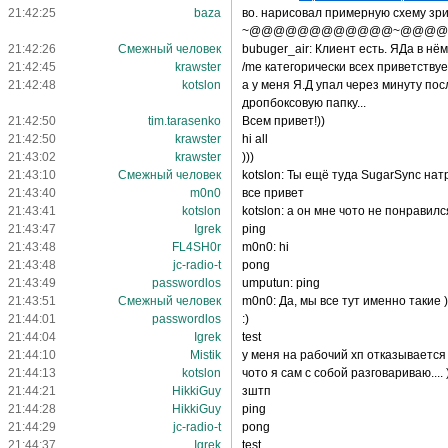
21:42:25
baza
во. нарисовал примерную схему зрител
~@@@@@@@@@@@@~@@@
21:42:26
Смежный человек
bubuger_air: Клиент есть. ЯДа в нём 
21:42:45
krawster
/me категорически всех приветствуе
21:42:48
kotslon
а у меня Я.Д упал через минуту пос
дропбоксовую папку...
21:42:50
tim.tarasenko
Всем привет!))
21:42:50
krawster
hi all
21:43:02
krawster
)))
21:43:10
Смежный человек
kotslon: Ты ещё туда SugarSync натр
21:43:40
m0n0
все привет
21:43:41
kotslon
kotslon: а он мне чото не понравил
21:43:47
Igrek
ping
21:43:48
FL4SH0r
m0n0: hi
21:43:48
jc-radio-t
pong
21:43:49
passwordlos
umputun: ping
21:43:51
Смежный человек
m0n0: Да, мы все тут именно такие )
21:44:01
passwordlos
:)
21:44:04
Igrek
test
21:44:10
Mistik
у меня на рабочий хп отказывается 
21:44:13
kotslon
чото я сам с собой разговариваю.... 
21:44:21
HikkiGuy
зштп
21:44:28
HikkiGuy
ping
21:44:29
jc-radio-t
pong
21:44:37
Igrek
test