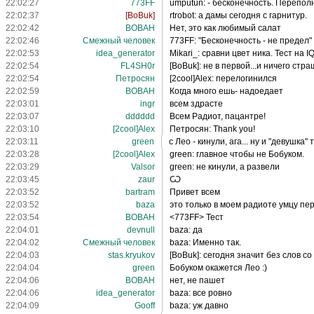
22:02:27
773FF
umрutun: - бесконечность. Переполн
22:02:37
[BoBuk]
rtrobot: а дамы сегодня с гарнитур.
22:02:42
BOBAH
Нет, это как любимый салат
22:02:46
Смежный человек
773FF: "Бесконечность - не предел" 
22:02:53
idea_generator
Mikari_: сравни цвет ника. Тест на 
22:02:54
FL4SH0r
[BoBuk]: не в первой...и ничего стр
22:02:54
Петросян
[2cool]Alex: перелогинился
22:02:59
BOBAH
Когда много ешь- надоедает
22:03:01
ingr
всем здрасте
22:03:07
dddddd
Всем Радиот, пацантре!
22:03:10
[2cool]Alex
Петросян: Thank you!
22:03:11
green
с Лео - кинули, ага... ну и "девушк
22:03:28
[2cool]Alex
green: главное чтобы не Бобуком.
22:03:29
Valsor
green: не кинули, а развели
22:03:45
zaur
Ѡ
22:03:52
bartram
Привет всем
22:03:52
baza
это только в моем радиоте умцу пер
22:03:54
BOBAH
<773FF> Тест
22:04:01
devnull
baza: да
22:04:02
Смежный человек
baza: Именно так.
22:04:03
stas.kryukov
[BoBuk]: сегодня значит без слов со з
22:04:04
green
Бобуком окажется Лео :)
22:04:06
BOBAH
нет, не пашет
22:04:06
idea_generator
baza: все ровно
22:04:09
Gooff
baza: уж давно