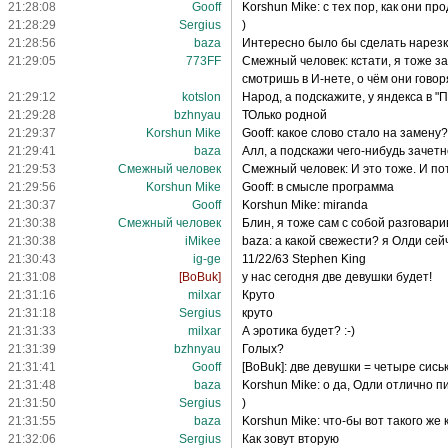
21:28:08
Gooff
Korshun Mike: с тех пор, как они пр
21:28:29
Sergius
)
21:28:56
baza
Интересно было бы сделать нарезку
21:29:05
773FF
Смежный человек: кстати, я тоже з
смотришь в И-нете, о чём они говор
21:29:12
kotslon
Народ, а подскажите, у яндекса в 
21:29:28
bzhnyau
ТОлько родной
21:29:37
Korshun Mike
Gooff: какое слово стало на замену?
21:29:41
baza
Алл, а подскажи чего-нибудь зачет
21:29:53
Смежный человек
Смежный человек: И это тоже. И пото
21:29:56
Korshun Mike
Gooff: в смысле программа
21:30:37
Gooff
Korshun Mike: miranda
21:30:38
Смежный человек
Блин, я тоже сам с собой разговари
21:30:38
iMikee
baza: а какой свежести? я Олди сей
21:30:43
ig-ge
11/22/63 Stephen King
21:31:08
[BoBuk]
у нас сегодня две девушки будет!
21:31:16
milxar
Круто
21:31:18
Sergius
круто
21:31:33
milxar
А эротика будет? :-)
21:31:39
bzhnyau
Голых?
21:31:41
Gooff
[BoBuk]: две девушки = четыре сись
21:31:48
baza
Korshun Mike: о да, Одли отлично пи
21:31:50
Sergius
)
21:31:55
baza
Korshun Mike: что-бы вот такого же 
21:32:06
Sergius
Как зовут вторую