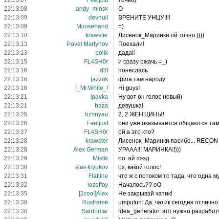
22:13:07
Feeljust
точно)
22:13:08
andy_minsk
О
22:13:09
devnull
ВРЕНИТЕ УНЦУ!!!!
22:13:09
Moosehand
=)
22:13:10
krawster
Лисенок_Маринки ой точно ))))
22:13:13
Pavel Martynov
Поехали!
22:13:13
polik
дада!!
22:13:15
FL4SH0r
и сразу ржачь =_)
22:13:16
d3f
понеслась
22:13:16
jazzok
фига там народу
22:13:16
!_Mr.White_!
Hi guys!
22:13:21
ipavka
Ну вот он голос новый)
22:13:21
baza
девушка!
22:13:25
bzhnyau
2, 2 ЖЕНЩИНЫ!
22:13:26
Feeljust
они уже оказывается общаются там
22:13:27
FL4SH0r
ой а это кто?
22:13:28
krawster
Лисенок_Маринки пасибо... RECON 
22:13:28
Alex German
УРААА!!! МАРИНКА!!)))
22:13:29
Mistik
оо. ай пээд
22:13:30
stas.kryukov
ох, какой голос!
22:13:31
Flatline
что ж с потоком то тада, что одна 
22:13:32
lozoffoy
Началось?? оО
22:13:35
[2cool]Alex
Не закрывай чатик!
22:13:38
Rusframe
umputun: Да, чатик сегодня отличн
22:13:38
Sardurcar
idea_generator: это нужно разрабо