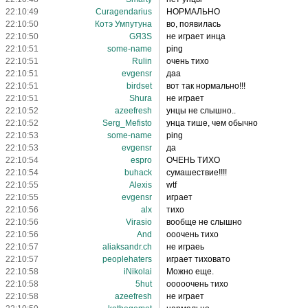
22:10:49
Curagendarius
НОРМАЛЬНО
22:10:50
Котэ Умпутуна
во, появилась
22:10:50
GЯ3S
не играет инца
22:10:51
some-name
ping
22:10:51
Rulin
очень тихо
22:10:51
evgensr
даа
22:10:51
birdset
вот так нормально!!!
22:10:51
Shura
не играет
22:10:52
azeefresh
унцы не слышно..
22:10:52
Serg_Mefisto
унца тише, чем обычно
22:10:53
some-name
ping
22:10:53
evgensr
да
22:10:54
espro
ОЧЕНЬ ТИХО
22:10:54
buhack
сумашествие!!!!
22:10:55
Alexis
wtf
22:10:55
evgensr
играет
22:10:56
alx
тихо
22:10:56
Virasio
вообще не слышно
22:10:56
And
ооочень тихо
22:10:57
aliaksandr.ch
не играеь
22:10:57
peoplehaters
играет тиховато
22:10:58
iNikolai
Можно еще.
22:10:58
5hut
ооооочень тихо
22:10:58
azeefresh
не играет