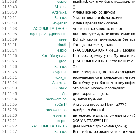
21:50:38
espro
madhast: хух, я уж было подумал, чт
21:50:43
Mishak
))
21:50:50
Artem.ka
у меня все оки со звуком
21:50:51
Buhack
У меня немного были осечки
21:51:03
evgensr
у меня прервалась совсем
21:51:03
[ - ACCUMULATOR + }
что то нытьё какое-то играет
21:51:05
agentpavel@jabber.ru
ага, тоже уже чуть не начал было на
21:51:09
gree
Buhack: опять такие морозы без вр
21:51:11
Nordi
Котэ, да ты сосед почти
21:51:14
espro
[ - ACCUMULATOR + }: ещё и дёрга
21:51:16
Котэ Умпутуна
Интересно, Умпутун за Путина или
21:51:25
gree
[ - ACCUMULATOR + }: это не нытье.
21:51:26
Buhack
)))
21:51:26
evgensr
инет замерзает, по таким холодны
21:51:31
toxa_jr
разочаровался в проводном интерн
21:51:34
Artem.ka
Котэ Умпутуна: боюсь что ему пофиг
21:51:38
Buhack
это точно, морозы проподают
21:51:45
Art
gree: хорошая щютка
21:51:54
passwordlso
о, новая музычка
21:52:05
YcOmP
А кто оранжево за Путина??? ))
21:52:06
passwordlso
одобряем блюзик!
21:52:16
evgensr
интересно, а диал апом еще кто ни
21:52:21
espro
ХОЧУ МЕТАЛ!!!!11111
21:52:22
[ - ACCUMULATOR + }
gree нытье с трипхоманадой )))
21:52:27
Buhack
Вы так быстро реагируете что у ме