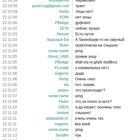
22:10:59
kotbegemot
нармально
22:10:59
pavel.lug@gmail.com
грает
22:10:59
Xerby
Унцы нет!
22:11:00
KONI
нет унцы
22:11:00
PBedge
gjvjkxbnt
22:11:02
ZETA
сейчас лучше
22:11:03
Nesvet
Есть чуток
22:11:03
Красный Ёж
А Таненбаум-то не смуглый.
22:11:04
Rulin
практически не слышно
22:11:04
some-name
ping
22:11:05
Ghost_1980
громче унцу
22:11:05
PBedge
dhjlt xnj-nj ghjrk`dsdftncz
22:11:06
FLosstik
у нормальных нет)
22:11:06
evgensr
дада
22:11:06
Xerby
Очень тихо
22:11:06
alx
пот, норма
22:11:07
pluton
что происходит?
22:11:07
some-name
ping
22:11:08
Fedor
что за понос в чате?
22:11:10
GЯ3S
а да играет, ооочень тихо
22:11:10
birdset
слышно!
22:11:11
aliaksandr.ch
очень очень тих
22:11:11
evgensr
все коей
22:11:12
some-name
ping
22:11:12
Serafim
пук