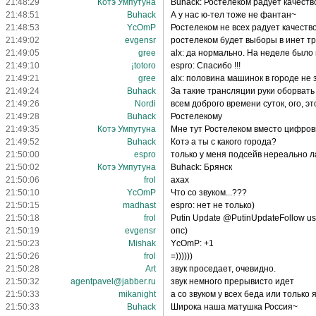
21:48:29
Котэ Умпутуна
Buhack: Ростелеком радует качеств
21:48:51
Buhack
А у нас ю-тел тоже не фантан~
21:48:53
YcOmP
Ростелеком не всех радует качество
21:49:02
evgensr
ростелеком будет выборы в инет т
21:49:05
gree
alx: да нормально. На неделе было
21:49:10
¡totoro
espro: Спасибо !!!
21:49:21
gree
alx: половина машинок в городе не 
21:49:24
Buhack
За такие трансляции руки оборвать
21:49:26
Nordi
всем доброго времени суток, ого, эт
21:49:28
Buhack
Ростелекому
21:49:35
Котэ Умпутуна
Мне тут Ростелеком вместо цифров
21:49:52
Buhack
Котэ а ты с какого города?
21:50:00
espro
только у меня подсейв нереально л
21:50:02
Котэ Умпутуна
Buhack: Брянск
21:50:06
frol
ахах
21:50:10
YcOmP
Что со звуком...???
21:50:15
madhast
espro: нет не только)
21:50:18
frol
Putin Update @PutinUpdateFollow us t
21:50:19
evgensr
опс)
21:50:23
Mishak
YcOmP: +1
21:50:26
frol
=))))))
21:50:28
Art
звук проседает, очевидно.
21:50:32
agentpavel@jabber.ru
звук немного прерывисто идет
21:50:33
mikanight
а со звуком у всех беда или только
21:50:33
Buhack
Широка наша матушка Россия~