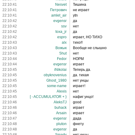
22:10:41
Nesvet
Тишина
22:10:41
Петрович
не играет
22:10:41
amlet_air
ytn
22:10:42
evgensr
да
22:10:42
ssv
нет
22:10:42
toxa_jr
да
22:10:42
espro
играет, НО ТИХО
22:10:43
alx
тихо!!
22:10:43
Вожык
Вообще не слышно
22:10:43
5hut
нет
22:10:44
Fedor
НОРМ
22:10:44
evgensr
играет
22:10:45
iNikolai
Теперь да.
22:10:45
obyknovenius
да. тихая
22:10:45
Ghost_1980
нет унцы
22:10:45
some-name
играет!
22:10:45
Alexis
нет
22:10:45
[ - ACCUMULATOR + }
нафиг унцо!
22:10:46
AleksTJ
good
22:10:46
buhack
играет
22:10:46
Arsain
играет
22:10:47
evgensr
дада
22:10:48
pluton
фнету
22:10:48
evgensr
да
22:10:48
Smarty
нет унцы