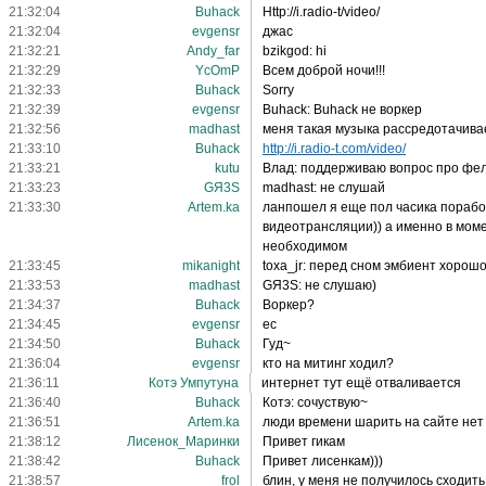
21:32:04
Buhack
Http://i.radio-t/video/
21:32:04
evgensr
джас
21:32:21
Andy_far
bzikgod: hi
21:32:29
YcOmP
Всем доброй ночи!!!
21:32:33
Buhack
Sorry
21:32:39
evgensr
Buhack: Buhack не воркер
21:32:56
madhast
меня такая музыка рассредотачивае
21:33:10
Buhack
http://i.radio-t.com/video/
21:33:21
kutu
Влад: поддерживаю вопрос про фе
21:33:23
GЯ3S
madhast: не слушай
21:33:30
Artem.ka
ланпошел я еще пол часика порабо
видеотрансляции)) а именно в моме
необходимом
21:33:45
mikanight
toxa_jr: перед сном эмбиент хорошо
21:33:53
madhast
GЯ3S: не слушаю)
21:34:37
Buhack
Воркер?
21:34:45
evgensr
ес
21:34:50
Buhack
Гуд~
21:36:04
evgensr
кто на митинг ходил?
21:36:11
Котэ Умпутуна
интернет тут ещё отваливается
21:36:40
Buhack
Котэ: сочуствую~
21:36:51
Artem.ka
люди времени шарить на сайте нет 
21:38:12
Лисенок_Маринки
Привет гикам
21:38:42
Buhack
Привет лисенкам)))
21:38:57
frol
блин, у меня не получилось сходить.