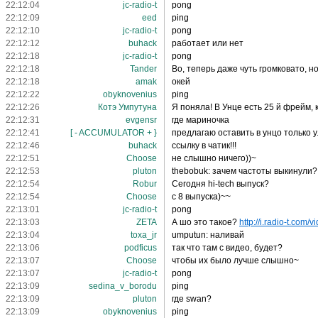
22:12:04
jc-radio-t
pong
22:12:09
eed
ping
22:12:10
jc-radio-t
pong
22:12:12
buhack
работает или нет
22:12:18
jc-radio-t
pong
22:12:18
Tander
Во, теперь даже чуть громковато, н
22:12:18
amak
окей
22:12:22
obyknovenius
ping
22:12:26
Котэ Умпутуна
Я поняла! В Унце есть 25 й фрейм,
22:12:31
evgensr
где мариночка
22:12:41
[ - ACCUMULATOR + }
предлагаю оставить в унцо только у
22:12:46
buhack
ссылку в чатик!!!
22:12:51
Choose
не слышно ничего))~
22:12:53
pluton
thebobuk: зачем частоты выкинули?
22:12:54
Robur
Сегодня hi-tech выпуск?
22:12:54
Choose
с 8 выпуска)~~
22:13:01
jc-radio-t
pong
22:13:03
ZETA
А шо это такое?
http://i.radio-t.com/v
22:13:04
toxa_jr
umputun: наливай
22:13:06
podficus
так что там с видео, будет?
22:13:07
Choose
чтобы их было лучше слышно~
22:13:07
jc-radio-t
pong
22:13:09
sedina_v_borodu
ping
22:13:09
pluton
где swan?
22:13:09
obyknovenius
ping