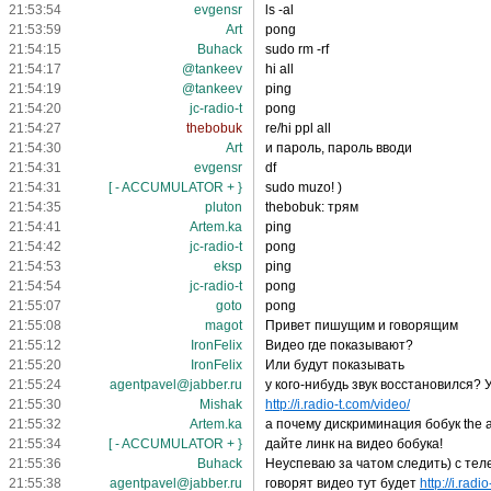
21:53:54
evgensr
ls -al
21:53:59
Art
pong
21:54:15
Buhack
sudo rm -rf
21:54:17
@tankeev
hi all
21:54:19
@tankeev
ping
21:54:20
jc-radio-t
pong
21:54:27
thebobuk
re/hi ppl all
21:54:30
Art
и пароль, пароль вводи
21:54:31
evgensr
df
21:54:31
[ - ACCUMULATOR + }
sudo muzo! )
21:54:35
pluton
thebobuk: трям
21:54:41
Artem.ka
ping
21:54:42
jc-radio-t
pong
21:54:53
eksp
ping
21:54:54
jc-radio-t
pong
21:55:07
goto
pong
21:55:08
magot
Привет пишущим и говорящим
21:55:12
IronFelix
Видео где показывают?
21:55:20
IronFelix
Или будут показывать
21:55:24
agentpavel@jabber.ru
у кого-нибудь звук восстановился? 
21:55:30
Mishak
http://i.radio-t.com/video/
21:55:32
Artem.ka
а почему дискриминация бобук the
21:55:34
[ - ACCUMULATOR + }
дайте линк на видео бобука!
21:55:36
Buhack
Неуспеваю за чатом следить) с тел
21:55:38
agentpavel@jabber.ru
говорят видео тут будет
http://i.radi