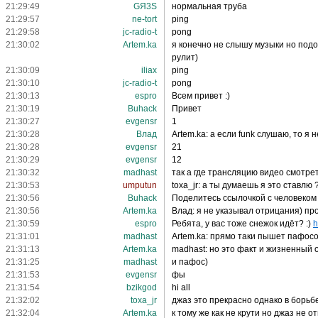
21:29:49
GЯ3S
нормальная труба
21:29:57
ne-tort
ping
21:29:58
jc-radio-t
pong
21:30:02
Artem.ka
я конечно не слышу музыки но подозр
рулит)
21:30:09
iliax
ping
21:30:10
jc-radio-t
pong
21:30:13
espro
Всем привет :)
21:30:19
Buhack
Привет
21:30:27
evgensr
1
21:30:28
Влад
Artem.ka: а если funk слушаю, то я н
21:30:28
evgensr
21
21:30:29
evgensr
12
21:30:32
madhast
так а где трансляцию видео смотре
21:30:53
umputun
toxa_jr: а ты думаешь я это ставлю
21:30:56
Buhack
Поделитесь ссылочкой с человеком
21:30:56
Artem.ka
Влад: я не указывал отрицания) про
21:30:59
espro
Ребята, у вас тоже снежок идёт? :)
h
21:31:01
madhast
Artem.ka: прямо таки пышет пафос
21:31:13
Artem.ka
madhast: но это факт и жизненный 
21:31:25
madhast
и пафос)
21:31:53
evgensr
фы
21:31:54
bzikgod
hi all
21:32:02
toxa_jr
джаз это прекрасно однако в борьб
21:32:04
Artem.ka
к тому же как не крути но джаз не 