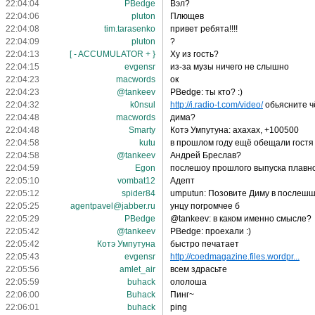
22:04:04
PBedge
Вэл?
22:04:06
pluton
Плющев
22:04:08
tim.tarasenko
привет ребята!!!!
22:04:09
pluton
?
22:04:13
[ - ACCUMULATOR + }
Ху из гость?
22:04:15
evgensr
из-за музы ничего не слышно
22:04:23
macwords
ок
22:04:23
@tankeev
PBedge: ты кто? :)
22:04:32
k0nsul
http://i.radio-t.com/video/
обьясните ч
22:04:48
macwords
дима?
22:04:48
Smarty
Котэ Умпутуна: ахахах, +100500
22:04:58
kutu
в прошлом году ещё обещали гостя
22:04:58
@tankeev
Андрей Бреслав?
22:04:59
Egon
послешоу прошлого выпуска плавно 
22:05:10
vombat12
Адепт
22:05:12
spider84
umputun: Позовите Диму в послешшоу!
22:05:25
agentpavel@jabber.ru
унцу погромчее б
22:05:29
PBedge
@tankeev: в каком именно смысле?
22:05:42
@tankeev
PBedge: проехали :)
22:05:42
Котэ Умпутуна
быстро печатает
22:05:43
evgensr
http://coedmagazine.files.wordpr...
22:05:56
amlet_air
всем здрасьте
22:05:59
buhack
ололоша
22:06:00
Buhack
Пинг~
22:06:01
buhack
ping