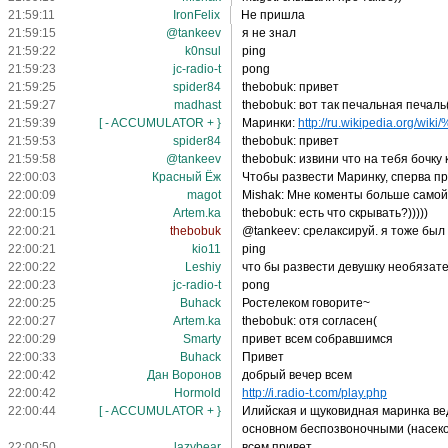
21:59:11
IronFelix
Не пришла
21:59:15
@tankeev
я не знал
21:59:22
k0nsul
ping
21:59:23
jc-radio-t
pong
21:59:25
spider84
thebobuk: привет
21:59:27
madhast
thebobuk: вот так печальная печаль
21:59:39
[ - ACCUMULATOR + }
Маринки:
http://ru.wikipedia.org/wiki/
21:59:53
spider84
thebobuk: привет
21:59:58
@tankeev
thebobuk: извини что на тебя бочк
22:00:03
Красный Ёж
Чтобы развести Маринку, сперва пр
22:00:09
magot
Mishak: Мне коменты больше самой 
22:00:15
Artem.ka
thebobuk: есть что скрывать?)))))
22:00:21
thebobuk
@tankeev: срелаксируй. я тоже был
22:00:21
kio11
ping
22:00:22
Leshiy
что бы развести девушку необязат
22:00:23
jc-radio-t
pong
22:00:25
Buhack
Ростелеком говорите~
22:00:27
Artem.ka
thebobuk: отя согласен(
22:00:29
Smarty
привет всем собравшимся
22:00:33
Buhack
Привет
22:00:42
Дан Воронов
добрый вечер всем
22:00:42
Hormold
http://i.radio-t.com/play.php
22:00:44
[ - ACCUMULATOR + }
Илийская и щуковидная маринка ве
основном беспозвоночными (насеко
22:00:50
lazybear
всем привет