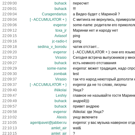
22:09:00
buhack
пересчет
22:09:01
buhack
!!!
22:09:04
Curagendarius
а Видео будет с Мариной ?
22:09:04
[ - ACCUMULATOR + }
C митинга не вернулись, примерзли
22:09:06
evgensr
some-name: родители его прикололи
22:09:12
toxa_jr
Маринки нет и народу нет
22:09:15
Avlasof
ping
22:09:16
jc-radio-t
pong
22:09:18
sedina_v_borodu
чатик отстает...
22:09:20
evgensr
[ - ACCUMULATOR + }: они его язык
22:09:23
Virasio
Сегодня встреча выпускников у мно
22:09:27
buhack
есть немного отставания
22:09:29
some-name
evgensr: может традиция, надо спро
22:09:30
zombak
test
22:09:37
Virasio
так что народ некоторый доползти н
22:09:37
[ - ACCUMULATOR + }
evgensr да не то слово, лизуны
22:09:40
iNikolai
Унца?
22:09:47
Leshiy
главное не называйте гостя Марин
22:09:49
buhack
андрей)))
22:09:57
buhack
привет андрею
22:09:58
evgensr
iNikolai: где Унца?
22:10:02
Alexis
унцу включите
22:10:05
agentpavel@jabber.ru
evgensr: у вас музыка наверное от
22:10:13
amlet_air
wat&
22:10:15
amlet_air
?