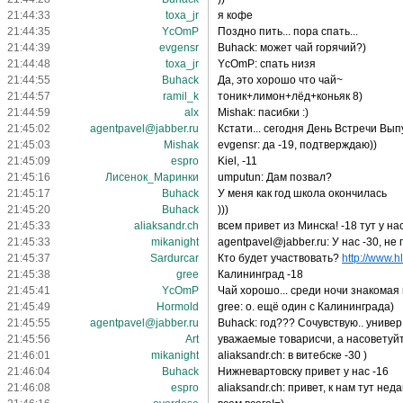
21:44:33
toxa_jr
я кофе
21:44:35
YcOmP
Поздно пить... пора спать...
21:44:39
evgensr
Buhack: может чай горячий?)
21:44:48
toxa_jr
YcOmP: спать низя
21:44:55
Buhack
Да, это хорошо что чай~
21:44:57
ramil_k
тоник+лимон+лёд+коньяк 8)
21:44:59
alx
Mishak: пасибки :)
21:45:02
agentpavel@jabber.ru
Кстати... сегодня День Встречи Выпу
21:45:03
Mishak
evgensr: да -19, подтверждаю))
21:45:09
espro
Kiel, -11
21:45:16
Лисенок_Маринки
umputun: Дам позвал?
21:45:17
Buhack
У меня как год школа окончилась
21:45:20
Buhack
)))
21:45:33
aliaksandr.ch
всем привет из Минска! -18 тут у на
21:45:33
mikanight
agentpavel@jabber.ru: У нас -30, не
21:45:37
Sardurcar
Кто будет участвовать?
http://www.h
21:45:38
gree
Калининград -18
21:45:41
YcOmP
Чай хорошо... среди ночи знакомая 
21:45:49
Hormold
gree: о. ещё один с Калининграда)
21:45:55
agentpavel@jabber.ru
Buhack: год??? Сочувствую.. универ..
21:45:56
Art
уважаемые товарисчи, а насоветуй
21:46:01
mikanight
aliaksandr.ch: в витебске -30 )
21:46:04
Buhack
Нижневартовску привет у нас -16
21:46:08
espro
aliaksandr.ch: привет, к нам тут н