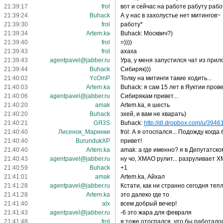
21:39:17
frol
вот и сейчас на работе рабуту раб
21:39:24
Buhack
А у нас в захолустье нет митингов~
21:39:30
frol
работу*
21:39:34
Artem.ka
Buhack: Москвич?)
21:39:40
frol
=))))
21:39:43
frol
ахаха
21:39:43
agentpavel@jabber.ru
Ура, у меня запустился чат из прил
21:39:44
Buhack
Сибиряк)))
21:40:02
YcOmP
Толку на митинги такие ходить...
21:40:03
Artem.ka
Buhack: я сам 15 лет в Яуктии прове
21:40:06
agentpavel@jabber.ru
Сибирякам привет...
21:40:20
amak
Artem.ka, я шесть
21:40:20
Buhack
эхей, и вам не хварать)
21:40:21
GЯ3S
Buhack:
http://dl.dropbox.com/u/39461
21:40:40
Лисенок_Маринки
frol: А я отоспался... Подожду когд
21:40:40
BurundukXP
привет!
21:40:40
Artem.ka
amak: а где именно? я в Депутатско
21:40:43
agentpavel@jabber.ru
ну чо, ХМАО рулит... разруливает Х
21:40:59
Buhack
+1
21:41:01
amak
Artem.ka, Айхал
21:41:28
agentpavel@jabber.ru
Кстати, как ни странно сегодня теп
21:41:28
Artem.ka
это далеко где то
21:41:40
alx
всем добрый вечер!
21:41:43
agentpavel@jabber.ru
-6 это жара для февраля
21:41:48
frol
я тоже отоспался, что бы работалос