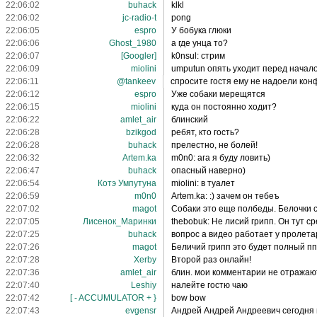
22:06:02
buhack
klkl
22:06:02
jc-radio-t
pong
22:06:05
espro
У бобука глюки
22:06:06
Ghost_1980
а где унца то?
22:06:07
[Googler]
k0nsul: стрим
22:06:09
miolini
umputun опять уходит перед начал
22:06:11
@tankeev
спросите гостя ему не надоели кон
22:06:12
espro
Уже собаки мерещятся
22:06:15
miolini
куда он постоянно ходит?
22:06:22
amlet_air
блинский
22:06:28
bzikgod
ребят, кто гость?
22:06:28
buhack
прелестно, не болей!
22:06:32
Artem.ka
m0n0: ага я буду ловить)
22:06:47
buhack
опасный наверно)
22:06:54
Котэ Умпутуна
miolini: в туалет
22:06:59
m0n0
Artem.ka: :) зачем он тебеъ
22:07:02
magot
Собаки это еще полбеды. Белочки 
22:07:05
Лисенок_Маринки
thebobuk: Не лисий грипп. Он тут с
22:07:25
buhack
вопрос а видео работает у пролет
22:07:26
magot
Беличий грипп это будет полный п
22:07:28
Xerby
Второй раз онлайн!
22:07:36
amlet_air
блин. мои комментарии не отражаю
22:07:40
Leshiy
налейте гостю чаю
22:07:42
[ - ACCUMULATOR + }
bow bow
22:07:43
evgensr
Андрей Андрей Андреевич сегодня в