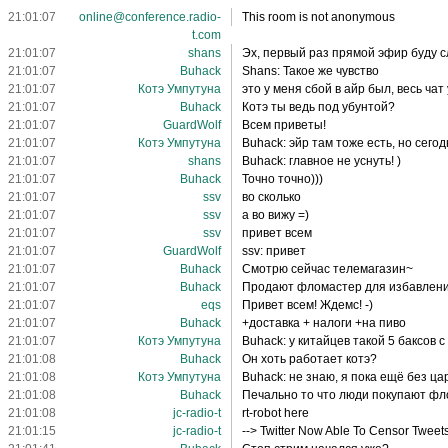
21:01:07
online@conference.radio-
This room is not anonymous
t.com
21:01:07
shans
Эх, первый раз прямой эфир буду с
21:01:07
Buhack
Shans: Такое же чувство
21:01:07
Котэ Умпутуна
это у меня сбой в айр был, весь чат
21:01:07
Buhack
Котэ ты ведь под убунтой?
21:01:07
GuardWolf
Всем приветы!
21:01:07
Котэ Умпутуна
Buhack: эйр там тоже есть, но сего
21:01:07
shans
Buhack: главное не уснуть! )
21:01:07
Buhack
Точно точно)))
21:01:07
ssv
во сколько
21:01:07
ssv
а во вижу =)
21:01:07
ssv
привет всем
21:01:07
GuardWolf
ssv: привет
21:01:07
Buhack
Смотрю сейчас телемагазин~
21:01:07
Buhack
Продают фломастер для избавлени
21:01:07
eqs
Привет всем! Ждемс! -)
21:01:07
Buhack
+доставка + налоги +на пиво
21:01:07
Котэ Умпутуна
Buhack: у китайцев такой 5 баксов с
21:01:08
Buhack
Он хоть работает котэ?
21:01:08
Котэ Умпутуна
Buhack: не знаю, я пока ещё без ц
21:01:08
Buhack
Печально то что люди покупают фло
21:01:08
jc-radio-t
rt-robot here
21:01:15
jc-radio-t
--> Twitter Now Able To Censor Tweet