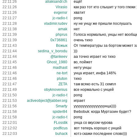
22:11:26
aliaksandr.ch
ещё!
22:11:26
Virasio
как раз тот кто слышит у того глюки :
22:11:26
evgensr
хватит
22:11:27
jc-radio-t
pong
22:11:28
vladimir.rudev
ну не унцу же пришли послушать
22:11:38
amak
нет
22:11:39
phprus
Голоса нормально, унцы нет вообщ
22:11:39
0x736861
очень тихо
22:11:43
Вожык
От температуры за бортом может за
22:11:44
sedina_v_borodu
)))
22:11:44
@tankeev
аа точно играет но тихо
22:11:45
Ghost_1980
во, пойжет
22:11:46
madhast
нету унцы
22:11:46
ne-tort
унца играет, инфа 146%
22:11:46
pluton
тихо
22:11:47
ZETA
там всяко есть 31 семпл
22:11:49
obyknovenius
все нормально с унцей
22:11:50
jc-radio-t
pong
22:11:53
activeobject@jabber.org
играет
22:11:56
Smarty
ууууууууууууууууунца))))
22:11:58
spider84
thebobuk: когда Муртазин будет?
22:11:58
jc-radio-t
pong
22:12:01
FLosstik
унца со вкусом чурова
22:12:02
podficus
вот теперь хорошо с унцей
22:12:03
buhack
котэ скажи последнее слово)))