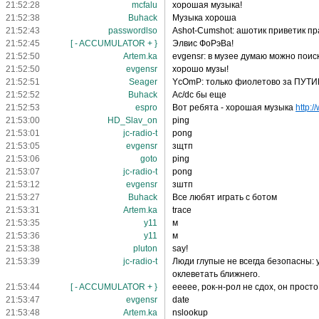
21:52:28
mcfalu
хорошая музыка!
21:52:38
Buhack
Музыка хороша
21:52:43
passwordlso
Ashot-Cumshot: ашотик приветик п
21:52:45
[ - ACCUMULATOR + }
Элвис ФоРэВа!
21:52:50
Artem.ka
evgensr: в музее думаю можно поис
21:52:50
evgensr
хорошо музы!
21:52:51
Seager
YcOmP: только фиолетово за ПУТ
21:52:52
Buhack
Ac/dc бы еще
21:52:53
espro
Вот ребята - хорошая музыка
http:
21:53:00
HD_Slav_on
ping
21:53:01
jc-radio-t
pong
21:53:05
evgensr
зщтп
21:53:06
goto
ping
21:53:07
jc-radio-t
pong
21:53:12
evgensr
зштп
21:53:27
Buhack
Все любят играть с ботом
21:53:31
Artem.ka
trace
21:53:35
y11
м
21:53:36
y11
м
21:53:38
pluton
say!
21:53:39
jc-radio-t
Люди глупые не всегда безопасны: у
оклеветать ближнего.
21:53:44
[ - ACCUMULATOR + }
еееее, рок-н-рол не сдох, он просто 
21:53:47
evgensr
date
21:53:48
Artem.ka
nslookup