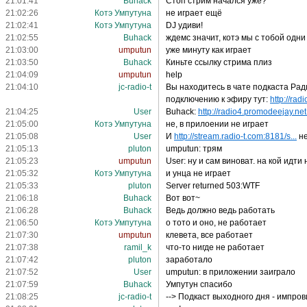
21:01:41
Buhack
Стоп стрим начался уже?
21:02:26
Котэ Умпутуна
не играет ещё
21:02:41
Котэ Умпутуна
DJ удиви!
21:02:55
Buhack
ждемс значит, котэ мы с тобой одн
21:03:00
umputun
уже минуту как играет
21:03:50
Buhack
Киньте ссылку стрима плиз
21:04:09
umputun
help
21:04:10
jc-radio-t
Вы находитесь в чате подкаста Рад
подключению к эфиру тут:
http://rad
21:04:25
User
Buhack:
http://radio4.promodeejay.net:
21:05:00
Котэ Умпутуна
не, в прилоении не играет
21:05:08
User
И
http://stream.radio-t.com:8181/s...
не
21:05:13
pluton
umputun: трям
21:05:23
umputun
User: ну и сам виноват. на кой идт
21:05:32
Котэ Умпутуна
и унца не играет
21:05:33
pluton
Server returned 503:WTF
21:06:18
Buhack
Вот вот~
21:06:28
Buhack
Ведь должно ведь работать
21:06:50
Котэ Умпутуна
о тото и оно, не работает
21:07:30
umputun
клевета, все работает
21:07:38
ramil_k
что-то нигде не работает
21:07:42
pluton
заработало
21:07:52
User
umputun: в приложении заиграло
21:07:59
Buhack
Умпутун спасибо
21:08:25
jc-radio-t
--> Подкаст выходного дня - импро