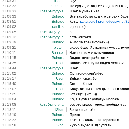
21:08:31
pluton
say!
21:08:32
jc-radio-t
Не будь цветов, все ходили бы в о
21:08:33
Котэ Умпутуна
User: а у меня нет
21:08:33
Buhack
Все заработало, а кто сегодня буде
21:08:51
Buhack
Котэ:
http://radio4.promodeejay.net:81.
21:09:02
ramil_k
о, пошло)
21:09:05
Котэ Умпутуна
о
21:09:12
Котэ Умпутуна
есть контакт!
21:09:19
Buhack
А что за трек в фоне?)))
21:09:21
pluton
видео будет? страница уже загруж
21:10:11
Buhack
Наконецто увижу кумиров))
21:14:15
Buhack
Видео почти работает~
21:14:35
User
Buhack: ссылку на видео можно?
21:14:44
Котэ Умпутуна
User: +1
21:15:02
Buhack
Ок i.radio-t.com/video
21:15:17
User
Buhack: спасибо
21:15:40
Buhack
Без проблем)
21:17:07
User
Бобук оказывается цыган из Южного
21:17:25
Buhack
Тот еще цыган)))
21:18:04
Buhack
Оу, а я думал умпутун моложе
21:18:08
Котэ Умпутуна
всё это видео - ересь! вообще я за 
21:18:11
iSlon
Всем здрасте! )
21:18:19
Buhack
Привет
21:18:33
Buhack
Котэ: так больше интерактива
21:18:58
iSlon
нужно видео в 3д пускать