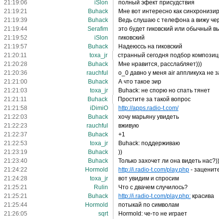
21:19:06
iSlon
полный эфект присудствия
21:19:21
Buhack
Мне вот интересно как синхронизир
21:19:39
Buhack
Ведь слушаю с телефона а вижу че
21:19:44
Serafim
это будет гиковский или обычный в
21:19:52
iSlon
гиковский
21:19:57
Buhack
Надеюссь на гиковский
21:20:11
toxa_jr
странный сегодня подбор компози
21:20:28
Buhack
Мне нравится, расслабляет)))
21:20:36
rauchful
о_0 давно у меня air аппликуха не 
21:21:00
Buhack
А что такое эир
21:21:03
toxa_jr
Buhack: не спорю но спать тянет
21:21:11
Buhack
Простите за такой вопрос
21:21:58
iDimiO
http://apps.radio-t.com/
21:22:03
Buhack
хочу марьяну увидеть
21:22:23
rauchful
вживую
21:22:37
Buhack
+1
21:22:53
toxa_jr
Buhack: поддерживаю
21:23:19
Buhack
))
21:23:40
Buhack
Только захочет ли она видеть нас?)
21:24:22
Hormold
http://i.radio-t.com/play.php
- заценит
21:24:28
toxa_jr
вот увидим и спросим
21:25:21
Rulin
Что с двачем случилось?
21:25:21
Buhack
http://i.radio-t.com/play.php:
красива
21:25:44
Hormold
потыкай по символам
21:26:05
sqrt
Hormold: че-то не играет