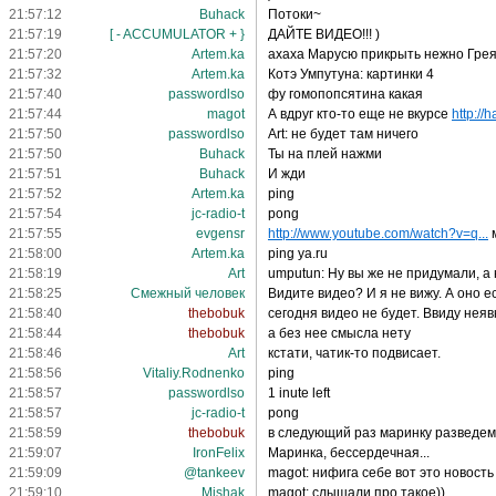
21:57:12
Buhack
Потоки~
21:57:19
[ - ACCUMULATOR + }
ДАЙТЕ ВИДЕО!!! )
21:57:20
Artem.ka
ахаха Марусю прикрыть нежно Грея 
21:57:32
Artem.ka
Котэ Умпутуна: картинки 4
21:57:40
passwordlso
фу гомопопсятина какая
21:57:44
magot
А вдруг кто-то еще не вкурсе
http://
21:57:50
passwordlso
Art: не будет там ничего
21:57:50
Buhack
Ты на плей нажми
21:57:51
Buhack
И жди
21:57:52
Artem.ka
ping
21:57:54
jc-radio-t
pong
21:57:55
evgensr
http://www.youtube.com/watch?v=q...
м
21:58:00
Artem.ka
ping ya.ru
21:58:19
Art
umputun: Ну вы же не придумали, а
21:58:25
Смежный человек
Видите видео? И я не вижу. А оно ес
21:58:40
thebobuk
сегодня видео не будет. Ввиду нея
21:58:44
thebobuk
а без нее смысла нету
21:58:46
Art
кстати, чатик-то подвисает.
21:58:56
Vitaliy.Rodnenko
ping
21:58:57
passwordlso
1 inute left
21:58:57
jc-radio-t
pong
21:58:59
thebobuk
в следующий раз маринку разведем
21:59:07
IronFelix
Маринка, бессердечная...
21:59:09
@tankeev
magot: нифига себе вот это новость
21:59:10
Mishak
magot: слышали про такое))