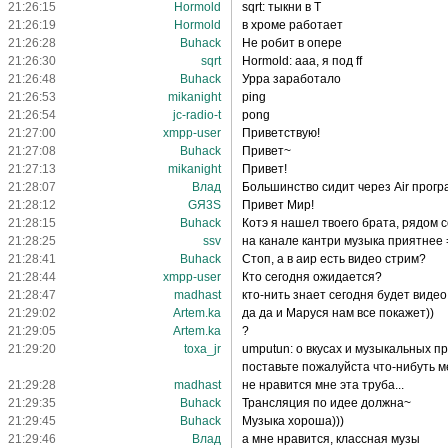
21:26:15
Hormold
sqrt: тыкни в Т
21:26:19
Hormold
в хроме работает
21:26:28
Buhack
Не робит в опере
21:26:30
sqrt
Hormold: ааа, я под ff
21:26:48
Buhack
Урра заработало
21:26:53
mikanight
ping
21:26:54
jc-radio-t
pong
21:27:00
xmpp-user
Приветствую!
21:27:08
Buhack
Привет~
21:27:13
mikanight
Привет!
21:28:07
Влад
Большинство сидит через Air програ
21:28:12
GЯ3S
Привет Мир!
21:28:15
Buhack
Котэ я нашел твоего брата, рядом 
21:28:25
ssv
на канале кантри музыка приятнее 
21:28:41
Buhack
Стоп, а в аир есть видео стрим?
21:28:44
xmpp-user
Кто сегодня ожидается?
21:28:47
madhast
кто-нить знает сегодня будет виде
21:29:02
Artem.ka
да да и Маруся нам все покажет))
21:29:05
Artem.ka
?
21:29:20
toxa_jr
umputun: о вкусах и музыкальных п
поставьте пожалуйста что-нибуть 
21:29:28
madhast
не нравится мне эта труба...
21:29:35
Buhack
Трансляция по идее должна~
21:29:45
Buhack
Музыка хороша)))
21:29:46
Влад
а мне нравится, классная музы