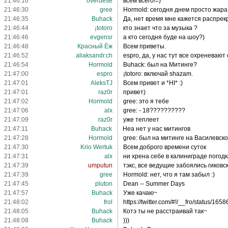
21:46:16
overdese
всем всего!=)
21:46:30
gree
Hormold: сегодня днем просто жара
21:46:35
Buhack
Да, нет время мне кажется распрек
21:46:44
¡totoro
кто знает что за музыка ?
21:46:46
evgensr
а кто сегодня буде на шоу?)
21:46:48
Красный Ёж
Всем приветы.
21:46:52
aliaksandr.ch
espro, да, у нас тут все охреневают
21:46:54
Hormold
Buhack: был на Митинге?
21:47:00
espro
¡totoro: включай shazam.
21:47:01
AleksTJ
Всем привет и *HI* :)
21:47:01
raz0r
привет)
21:47:02
Hormold
gree: это я тебе
21:47:06
alx
gree: - 18??????????
21:47:09
raz0r
уже теплеет
21:47:11
Buhack
Неа нет у нас митингов
21:47:28
Hormold
gree: был на митинге на Василевско
21:47:30
Krio Wertuk
Всем доброго времени суток
21:47:31
alx
ни хрена себе в калиниграде погодк
21:47:39
umputun
тэкс, все ведущие забоялись гиковс
21:47:39
gree
Hormold: нет, что я там забыл :)
21:47:45
pluton
Dean -- Summer Days
21:47:57
Buhack
Уже качаю~
21:48:02
frol
https://twitter.com/#!/__fro/status/1
21:48:05
Buhack
Котэ ты не расстраивай так~
21:48:08
Buhack
)))