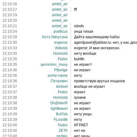
22:10:16
amlet_air
22:10:17
amlet_air
fff
22:10:19
amlet_air
22:10:20
amlet_air
22:10:21
amlet_air
sdsds
22:10:24
podficus
унца тихая
22:10:28
Котэ Умпутуна
Дайте кашляющему hallss
22:10:30
evgensr
agentpavel@jabber.ru: нет, у нас ди
22:10:33
iNikolai
evgensr: И мне интересно.
22:10:35
Hormold
нету вообще
22:10:35
Fedor
buhftn
22:10:35
geronimo_maxy
не играет!
22:10:36
PBedge
не играет
22:10:36
some-name
нету
22:10:36
Петрович
приветствую крутых поцанов
22:10:37
birdset
вообще не играет
22:10:37
Fedor
играет
22:10:38
Hormold
громче
22:10:38
Sh@rkerR
не играет
22:10:39
lightkewel
не играет
22:10:39
BoDVa
нету унцы
22:10:39
FLosstik
нету
22:10:40
Fedor
ИГРАЕТ
22:10:40
ZETA
нет ее
22:10:40
mcfalu
нет унцы