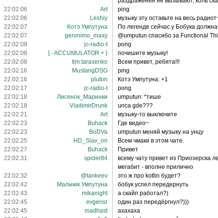
раздражения не вызывают, коль ска
22:02:06
Art
ping
22:02:06
Leshiy
музыку эту оставьте на весь радиот
22:02:07
Котэ Умпутуна
По легенде сейчас у Бобука должн
22:02:07
geronimo_maxy
@umputun спасибо за Functional Thi
22:02:08
jc-radio-t
pong
22:02:08
[ - ACCUMULATOR + }
почишите музыку!
22:02:08
tim.tarasenko
Всем привет, ребята!!!
22:02:16
MustangDSG
ping
22:02:16
pluton
Котэ Умпутуна: +1
22:02:17
jc-radio-t
pong
22:02:18
Лисенок_Маринки
umputun: *тише
22:02:18
VladimirDrunk
unca gde???
22:02:21
Art
музыку-то выключите
22:02:23
Buhack
Где видео~
22:02:23
BoDVa
umputun меняй музыку на унцу
22:02:25
HD_Slav_on
Всем чмаки в этом чате.
22:02:27
Buhack
Привет
22:02:31
spider84
всему чату привет из Приозерска л
мегабит - вполне прилично
22:02:32
@tankeev
это ж про kotlin будет?
22:02:42
Мальчик Умпутуна
бобук успел передернуть
22:02:43
mikanight
а скайп работал?)
22:02:45
evgensr
один раз передёргнул?)))
22:02:45
madhast
ахахаха