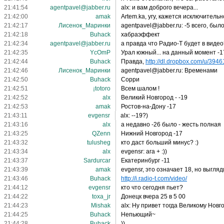
21:41:54
agentpavel@jabber.ru
alx: и вам доброго вечера...
21:42:00
amak
Artem.ka, угу, кажется исключитель
21:42:17
Лисенок_Маринки
agentpavel@jabber.ru: -5 всего, было 
21:42:18
Buhack
хабраэффект
21:42:34
agentpavel@jabber.ru
а правда что Радио-Т будет в видео
21:42:35
YcOmP
Урал южный... на данный момент -17
21:42:44
Buhack
Правда,
http://dl.dropbox.com/u/39461
21:42:46
Лисенок_Маринки
agentpavel@jabber.ru: Временами
21:42:50
Buhack
Сорри
21:42:51
¡totoro
Всем шалом !
21:42:52
alx
Великий Новгород - -19
21:42:53
amak
Ростов-на-Дону -17
21:43:11
evgensr
alx: --19?)
21:43:16
alx
а недавно -26 было - жесть полная
21:43:25
QZenn
Нижний Новгород -17
21:43:32
tulusheg
кто даст больший минус? :)
21:43:34
alx
evgensr: ага + :))
21:43:37
Sardurcar
Екатеринбург -11
21:43:39
amak
evgensr, это означает 18, но выгляди
21:43:46
Buhack
http://i.radio-t.com/video/
21:44:12
evgensr
кто что сегодня пьет?
21:44:22
toxa_jr
Донецк вчера 25 в 5 00
21:44:23
Mishak
alx: Ну привет тогда Великому Новг
21:44:25
Buhack
Непьющий~
21:44:28
Buhack
))