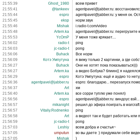
21:55:39
Ghost_1980
всем привет
21:55:41
@tankeev
agentpavel@jabber.ru: восстановилс
21:55:44
espro
agentpavel@jabber.ru: у меня ок. Ос
21:55:45
eksp
норм звук
21:55:46
Mishak
i.radio-t.com/video
21:55:48
Artem.ka
agentpavel@jabber.ru: перегрузите 
21:55:53
YcOmP
У меня тоже крякает....
21:56:02
radio-t
ping
21:56:03
jc-radio-t
pong
21:56:06
Buhack
Все норм
21:56:09
Котэ Умпутуна
я вижу только 2 картинки, а где соб
21:56:27
Buhack
Они не хотят пока показываться)))
21:56:27
Artem.ka
а видео Бобука? блиин(( я надеялс
21:56:29
espro
Котэ Умпутуна: ещё и аудио то нету
21:56:36
agentpavel@jabber.ru
espro: благодарю... перезапуск помог
21:56:37
Art
хм
21:56:40
Artem.ka
все сорри туплю уже понял)
21:56:56
espro
agentpavel@jabber.ru: виндоус вэй..
21:56:57
mikanight
решил до эфира поиграть в warcraft
21:56:57
Vitaliy.Rodnenko
ping
21:56:58
Art
а видеот так и будет работать или 
21:56:59
jc-radio-t
pong
21:57:03
Leshiy
всем добра и счастья~
21:57:05
umputun
во вы даете :) придумали себе видео
21:57:05
Mishak
)