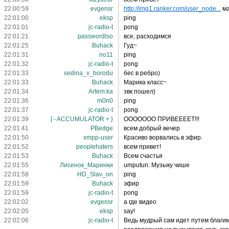
22:00:59
evgensr
http://img1.ranker.com/user_node...
ма
22:01:00
eksp
ping
22:01:01
jc-radio-t
pong
22:01:21
passwordlso
все, расходимся
22:01:25
Buhack
Гуд~
22:01:31
no11
ping
22:01:32
jc-radio-t
pong
22:01:33
sedina_v_borodu
бес в ребро)
22:01:33
Buhack
Марика класс~
22:01:34
Artem.ka
звк пошел)
22:01:36
m0n0
ping
22:01:37
jc-radio-t
pong
22:01:39
[ - ACCUMULATOR + }
ООООООО ПРИВЕЕЕЕТ!!!
22:01:41
PBedge
всем добрый вечер
22:01:50
xmpp-user
Красиво ворвались в эфир.
22:01:52
peoplehaters
всем привет!
22:01:53
Buhack
Всем счастья
22:01:55
Лисенок_Маринки
umputun: Музыку чише
22:01:58
HD_Slav_on
ping
22:01:59
Buhack
эфир
22:01:59
jc-radio-t
pong
22:02:02
evgensr
а где видео
22:02:05
eksp
say!
22:02:06
jc-radio-t
Ведь мудрый сам идет путем благим,