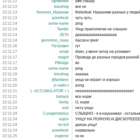
22:11:12
lightkewel
уже слышу
22:11:13
tulusheg
все ок
22:11:13
Лисенок_Маринки
thebobuk: Наушники разные у людей
22:11:13
azeefresh
чуть чуть..
22:11:14
some-name
ping
22:11:14
Tander
Унцу практически не слышно
22:11:14
ZETA
даааааааааааааааааа
22:11:14
geronimo_maxy
басов и грея!
22:11:16
Петрович
гут
22:11:17
amak
блин, у меня чатиу на успевает
22:11:17
magot
Провода до разных городов разной 
22:11:17
PBedge
во
22:11:19
some-name
ping
22:11:19
tulusheg
аааааа
22:11:20
@tankeev
унца не играет и хорошо
22:11:20
jc-radio-t
pong
22:11:21
[ - ACCUMULATOR + }
нееееееееееееееееееееееееет
22:11:21
buhack
все норм
22:11:22
Xerby
О, норм
22:11:23
eed
нету унцы
22:11:24
Curagendarius
СЛЫШНО - я в наушниках - остальн
22:11:24
espro
УНЦУ НА ПОЛНУЮ И ДИСКОТЕЕЕЕК
22:11:24
ne-tort
даешь унцу!
22:11:24
azeefresh
нормально
22:11:25
evgensr
ок ок