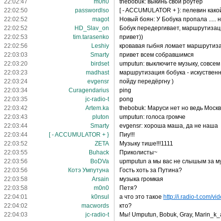
22:02:47
m0n0
thebobuk: выкинь свой роутер
22:02:50
passwordlso
[ - ACCUMULATOR + }: пелевин како
22:02:52
magot
Новый боян: У Бобука пропала ..... 
22:02:52
HD_Slav_on
Бобук передергивает, маршрутизаци
22:02:53
tim.tarasenko
привет))
22:02:56
Leshiy
кровавая гыбня ломает маршрутиз
22:03:03
Smarty
привет всем собравшимся
22:03:20
birdset
umputun: выключите музыку, совсем
22:03:23
madhast
маршрутизация бобука - искуствен
22:03:24
evgensr
пойду передёргну )
22:03:34
Curagendarius
ping
22:03:35
jc-radio-t
pong
22:03:42
Artem.ka
thebobuk: Маруси нет но ведь Моск
22:03:43
pluton
umputun: голоса громче
22:03:44
Smarty
evgensr: хороша маша, да не наша
22:03:44
[ - ACCUMULATOR + }
Пиу!!!
22:03:52
ZETA
Музыку тише!!!1111
22:03:55
Buhack
Приколисты~
22:03:56
BoDVa
upmputun а мы вас не слышым за м
22:03:56
Котэ Умпутуна
Гость хоть за Путина?
22:03:58
Arsain
музыка громкая
22:03:58
m0n0
Петя?
22:04:01
k0nsul
а что это такое
http://i.radio-t.com/vi
22:04:02
macwords
кто?
22:04:03
jc-radio-t
Мы! Umputun, Bobuk, Gray, Marin_k