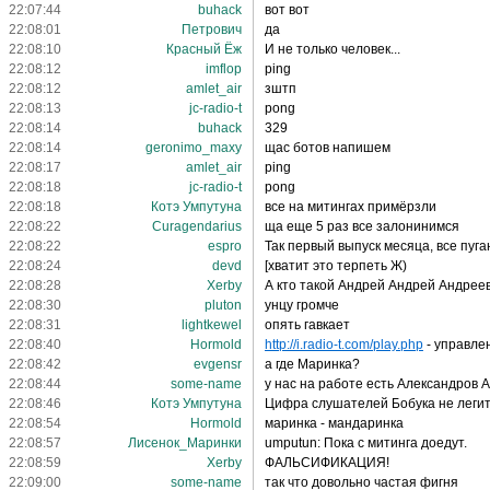
22:07:44
buhack
вот вот
22:08:01
Петрович
да
22:08:10
Красный Ёж
И не только человек...
22:08:12
imflop
ping
22:08:12
amlet_air
зштп
22:08:13
jc-radio-t
pong
22:08:14
buhack
329
22:08:14
geronimo_maxy
щас ботов напишем
22:08:17
amlet_air
ping
22:08:18
jc-radio-t
pong
22:08:18
Котэ Умпутуна
все на митингах примёрзли
22:08:22
Curagendarius
ща еще 5 раз все залонинимся
22:08:22
espro
Так первый выпуск месяца, все пуга
22:08:24
devd
[хватит это терпеть Ж)
22:08:28
Xerby
А кто такой Андрей Андрей Андрее
22:08:30
pluton
унцу громче
22:08:31
lightkewel
опять гавкает
22:08:40
Hormold
http://i.radio-t.com/play.php
- управле
22:08:42
evgensr
а где Маринка?
22:08:44
some-name
у нас на работе есть Александров 
22:08:46
Котэ Умпутуна
Цифра слушателей Бобука не леги
22:08:54
Hormold
маринка - мандаринка
22:08:57
Лисенок_Маринки
umputun: Пока с митинга доедут.
22:08:59
Xerby
ФАЛЬСИФИКАЦИЯ!
22:09:00
some-name
так что довольно частая фигня