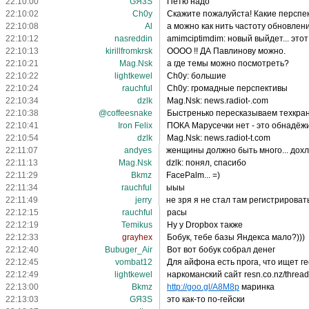
22:10:00
GЯ3S
Петю надо
22:10:02
Ch0y
Скажите пожалуйста! Какие перспек
22:10:08
Al
а можно как нить частоту обновлен
22:10:12
nasreddin
amimciptimdim: новый выйдет... эт
22:10:13
kirillfromkrsk
ОООО !! ДА Павлинову можно.
22:10:21
Mag.Nsk
а где темы можно посмотреть?
22:10:22
lightkewel
Ch0y: большие
22:10:24
rauchful
Ch0y: громадные перспективы
22:10:34
dzlk
Mag.Nsk: news.radiot-.com
22:10:38
@coffeesnake
Быстренько пересказываем техкранч
22:10:41
Iron Felix
ПОКА Марусечки нет - это обнадёж
22:10:54
dzlk
Mag.Nsk: news.radiot-t.com
22:11:07
andyes
женщины должно быть много... дохлых
22:11:13
Mag.Nsk
dzlk: понял, спасибо
22:11:29
Bkmz
FacePalm... =)
22:11:34
rauchful
ыыы
22:11:49
jerry
не зря я не стал там регистрировать
22:12:15
rauchful
расы
22:12:19
Temikus
Ну у Dropbox также
22:12:33
grayhex
Бобук, тебе базы Яндекса мало?)))
22:12:40
Bubuger_Air
Вот вот бобук собрал денег
22:12:45
vombat12
Для айфона есть прога, что ищет ге
22:12:49
lightkewel
наркоманский сайт resn.co.nz/threa
22:13:00
Bkmz
http://goo.gl/A8M8p
маринка
22:13:03
GЯ3S
это как-то по-гейски