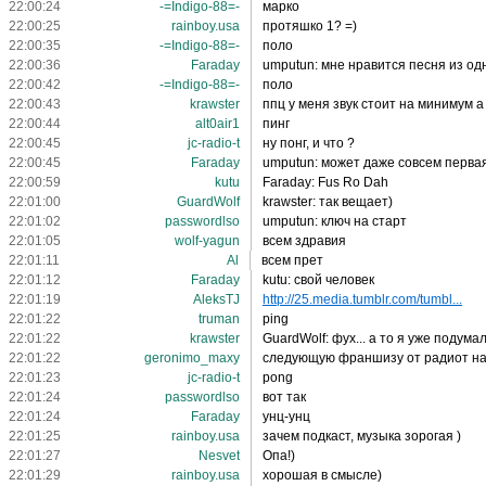
22:00:24
-=Indigo-88=-
марко
22:00:25
rainboy.usa
протяшко 1? =)
22:00:35
-=Indigo-88=-
поло
22:00:36
Faraday
umputun: мне нравится песня из одног
22:00:42
-=Indigo-88=-
поло
22:00:43
krawster
ппц у меня звук стоит на минимум а 
22:00:44
alt0air1
пинг
22:00:45
jc-radio-t
ну понг, и что ?
22:00:45
Faraday
umputun: может даже совсем перва
22:00:59
kutu
Faraday: Fus Ro Dah
22:01:00
GuardWolf
krawster: так вещает)
22:01:02
passwordlso
umputun: ключ на старт
22:01:05
wolf-yagun
всем здравия
22:01:11
Al
всем прет
22:01:12
Faraday
kutu: свой человек
22:01:19
AleksTJ
http://25.media.tumblr.com/tumbl...
22:01:22
truman
ping
22:01:22
krawster
GuardWolf: фух... а то я уже подумал..
22:01:22
geronimo_maxy
следующую франшизу от радиот на
22:01:23
jc-radio-t
pong
22:01:24
passwordlso
вот так
22:01:24
Faraday
унц-унц
22:01:25
rainboy.usa
зачем подкаст, музыка зорогая )
22:01:27
Nesvet
Опа!)
22:01:29
rainboy.usa
хорошая в смысле)