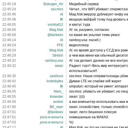
22:45:19
Bubuger_Air
Медийный сервер
22:45:24
ssv.mos
Читал , что WiFi убивает спермотазои
22:45:46
Al
Mag.Nsk:миррор дублирует инфу на 
22:45:48
⌘
мощную вайфай точку под кровать к
22:46:05
vombat12
и кактус туда
22:46:06
Mag.Nsk
Al: ок, разумно, согласен
22:46:08
@tankeev
ох какая же унылая тема ужасс
22:46:14
Al
rainboy.usa: пасиб )
22:46:24
FFK
видеоплеер
22:46:24
Mag.Nsk
Al: но время доступа у ССД все ра
22:46:29
Stretch
а чем мак мини как обычный дескто
22:46:32
rainboy.usa
Al: так делают далеко не все конт
22:46:32
swan
Радиот торт!~Весь мир интересует
использоваться!!
22:46:35
vasiliuss
ssv.mos: Наши сперматозоиды убив
22:46:42
lostinbytes
Думаю LTE не слабже wifi жарит
22:46:45
⌘
umputun: который не умеет аппара
22:46:45
Nem_
ssv.mos: убивать не убивает, но пи
22:46:55
krawster
swan: )))))
22:46:56
andrei
а как компьютер использовать мак м
22:47:00
BK_man
swan: спокойствие, только спокойств
22:47:01
@tankeev
swan: люто бешенно плюсую
22:47:01
рога-и-копыта
помешанные на МАКАХ
22:47:03
рога-и-копыта
%)
22:47:17
Al
Mag.Nsk: ну это на сегодня не так к