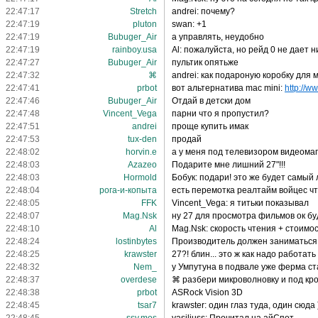
22:47:17
Stretch
andrei: почему?
22:47:19
pluton
swan: +1
22:47:19
Bubuger_Air
а управлять, неудобно
22:47:19
rainboy.usa
Al: пожалуйста, но рейд 0 не дает 
22:47:27
Bubuger_Air
пультик опятьже
22:47:32
⌘
andrei: как подароную коробку для 
22:47:41
prbot
вот альтернатива mac mini:
http://w
22:47:46
Bubuger_Air
Отдай в детски дом
22:47:48
Vincent_Vega
парни что я пропустил?
22:47:51
andrei
проще купить имак
22:47:53
tux-den
продай
22:48:02
horvin.e
а у меня под телевизором видеомаг
22:48:03
Azazeo
Подарите мне лишний 27"!!!
22:48:03
Hormold
Бобук: подари! это же будет самый
22:48:04
рога-и-копыта
есть перемотка реалтайм войцес ч
22:48:05
FFK
Vincent_Vega: я титьки показывал
22:48:07
Mag.Nsk
ну 27 для просмотра фильмов ок бу
22:48:10
Al
Mag.Nsk: скорость чтения + стоимо
22:48:24
lostinbytes
Производитель должен заниматься 
22:48:25
krawster
27?! блин... это ж как надо работат
22:48:32
Nem_
у Умпутуна в подвале уже ферма с
22:48:37
overdese
⌘ разбери микроволновку и под кров
22:48:38
prbot
ASRock Vision 3D
22:48:45
tsar7
krawster: один глаз туда, один сюда 