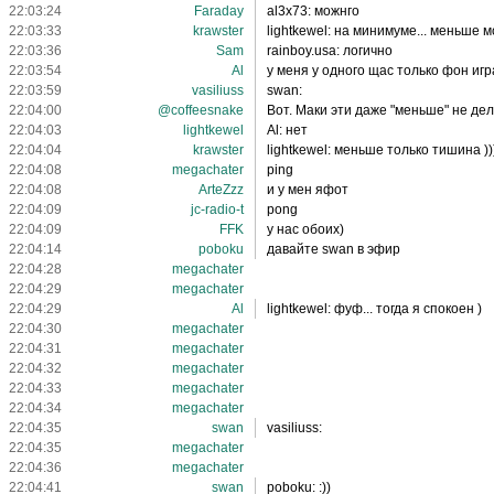
22:03:24
Faraday
al3x73: можнго
22:03:33
krawster
lightkewel: на минимуме... меньше м
22:03:36
Sam
rainboy.usa: логично
22:03:54
Al
у меня у одного щас только фон иг
22:03:59
vasiliuss
swan:
22:04:00
@coffeesnake
Вот. Маки эти даже "меньше" не де
22:04:03
lightkewel
Al: нет
22:04:04
krawster
lightkewel: меньше только тишина ))
22:04:08
megachater
ping
22:04:08
ArteZzz
и у мен яфот
22:04:09
jc-radio-t
pong
22:04:09
FFK
у нас обоих)
22:04:14
poboku
давайте swan в эфир
22:04:28
megachater
22:04:29
megachater
22:04:29
Al
lightkewel: фуф... тогда я спокоен )
22:04:30
megachater
22:04:31
megachater
22:04:32
megachater
22:04:33
megachater
22:04:34
megachater
22:04:35
swan
vasiliuss:
22:04:35
megachater
22:04:36
megachater
22:04:41
swan
poboku: :))