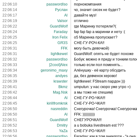
22:06:10
passwordlso
порнокомпания
22:06:14
Руслан
чо, значит сисек не будет?
22:06:17
Al
давайте муз!
22:06:19
Valsor
отлично
22:06:22
GuardWolf
где Маринку потеряли?(
22:06:24
Faraday
fap fap fap а маринки и нету :(
22:06:25
Iron Felix
о5 Маринка пропускает?
22:06:25
GЯ3S
СНЕ-ГУ-РОЧ-КА!!
22:06:31
FFK
могу быть девочкой)
22:06:31
lightkewel
GuardWolf: опять не будет похоже
22:06:32
passwordlso
Бобук: можно я приду и тонким голо
22:06:33
[2cool]Alex
только если пол поменять...
22:06:34
geronimo_maxy
Алёнушку - её карту обсудить
22:06:35
andyes
да, без девченок херово!
22:06:39
krawster
lightkewel: FStream пардон )))
22:06:41
Bkmz
umputun: у нас скоро уже утро =)
22:06:42
Mag.Nsk
а мы тоже не спешим)
22:06:44
Al
СНЕ-ГУ-РО-ЧКА!!!
22:06:45
kirillfromkrsk
СНЕ-ГУ-РО-ЧКА!!!
22:06:50
nasreddin
Снегурочка! Снегурочка! Снегурочка
22:06:50
Al
FFK: ))))))))))
22:06:51
GuardWolf
СНЕГУРОЧКА!!!
22:06:52
Dmitry
a u bobuka livestream est ???
22:06:53
YaZa
СНЕ-ГУ-РО-ЧКА!!!
22:06:56
passwordlso
Faraday: как в том анекдоте - "а он