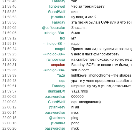
21:58:46
Faraday
так
21:58:46
lightkewel
Что за трек играет?
21:58:52
GuardWolf
пинг
21:58:53
jc-radio-t
ну понг, и что ?
21:58:56
Faraday
эта песня была в UWP или я что то
21:59:05
@coffeesnake
Shazam...
21:59:05
-=Indigo-88=-
была
21:59:12
frol
ы?
21:59:17
-=Indigo-88=-
надо
21:59:24
magot
Привет живым, пишущим и говорящ
21:59:25
-=Indigo-88=-
у него в ласт фм посмотреть
21:59:30
rainboy.usa
на cranberries похоже, но точно не 
21:59:31
umputun
Faraday: ВСЕ эти песни там были, 
21:59:36
-=Indigo-88=-
хев ю лост
21:59:39
YaZa
lightkewel: monochrome - the shapes
21:59:43
eqs
ура - и у меня программка заработа
21:59:51
Faraday
umputun: ну эту я узнал, остальные 
21:59:57
dunkanDX
YaZa: tnks
22:00:02
passwordlso
000000
22:00:03
GuardWolf
eqs: поздравляю)
22:00:12
@tankeev
hi all
22:00:14
passwordlso
пуск!
22:00:15
@tankeev
ping
22:00:16
jc-radio-t
pong
22:00:20
passwordlso
nyck