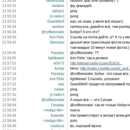
21:55:30
rainboy.usa
random: фас или профиль? :)
21:55:31
random
фу, фарадей.
21:55:31
alt0air1
ping
21:55:33
jc-radio-t
pong
21:55:51
GuardWolf
eqs: не знаю, у меня всё играет)
21:56:18
random
rainboy.usa: давайте всё, там разбе
21:56:34
@coffeesnake
Бобук? А кто это?
21:56:40
Iron Felix
Ссылку на поток дайте, а? А то у м
21:56:41
Stanislav
друзья! мои трансляции фоток голы
там каждые 10 минут новая фотка:)
21:56:45
Faraday
@coffeesnake: ??
21:56:55
lightkewel
Iron Felix: так и должно
21:57:01
al3x73
http://stream.radio-t.com:8181/s...
21:57:13
Бобук
bkmz:
http://radio-t.shrtdb.com/rt_pod..
21:57:14
Faraday
@coffeesnake: бобук - это наше все.
21:57:15
Iron Felix
lightkewel: Спасибо, успокоил
21:57:23
eqs
GuardWolf: придется программой по
21:57:30
naitan
ping
21:57:31
jc-radio-t
pong
21:57:40
@coffeesnake
А наше всё — это Сиськи.
21:58:04
Faraday
@coffeesnake: так их только бобук п
21:58:29
-=Indigo-88=-
marco
21:58:38
krawster
/me приветствует и желает всем до
21:58:44
-=Indigo-88=-
polo
21:58:46
vasiliuss
во, хороший музон.