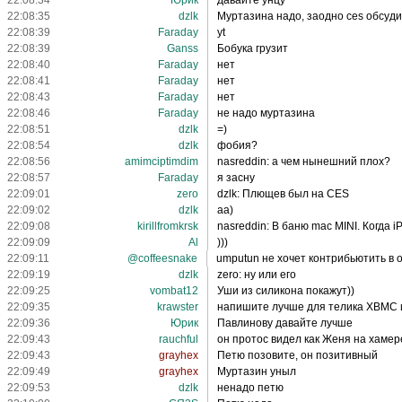
22:08:34
Юрик
давайте унцу
22:08:35
dzlk
Муртазина надо, заодно ces обсуди
22:08:39
Faraday
yt
22:08:39
Ganss
Бобука грузит
22:08:40
Faraday
нет
22:08:41
Faraday
нет
22:08:43
Faraday
нет
22:08:46
Faraday
не надо муртазина
22:08:51
dzlk
=)
22:08:54
dzlk
фобия?
22:08:56
amimciptimdim
nasreddin: а чем нынешний плох?
22:08:57
Faraday
я засну
22:09:01
zero
dzlk: Плющев был на CES
22:09:02
dzlk
аа)
22:09:08
kirillfromkrsk
nasreddin: В баню mac MINI. Когда i
22:09:09
Al
)))
22:09:11
@coffeesnake
umputun не хочет контрибьютить в 
22:09:19
dzlk
zero: ну или его
22:09:25
vombat12
Уши из силикона покажут))
22:09:35
krawster
напишите лучше для телика XBMC ил
22:09:36
Юрик
Павлинову давайте лучше
22:09:43
rauchful
он протос видел как Женя на хамер
22:09:43
grayhex
Петю позовите, он позитивный
22:09:49
grayhex
Муртазин уныл
22:09:53
dzlk
ненадо петю