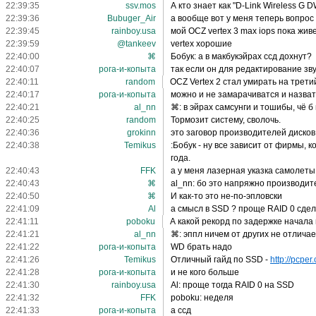
22:39:35
ssv.mos
А кто знает как "D-Link Wireless G
22:39:36
Bubuger_Air
а вообще вот у меня теперь вопрос
22:39:45
rainboy.usa
мой OCZ vertex 3 max iops пока жив
22:39:59
@tankeev
vertex хорошие
22:40:00
⌘
Бобук: а в макбукэйрах ссд дохнут?
22:40:07
рога-и-копыта
так если он для редактирование зв
22:40:11
random
OCZ Vertex 2 стал умирать на трети
22:40:17
рога-и-копыта
можно и не замарачиватся и назват
22:40:21
al_nn
⌘: в эйрах самсунги и тошибы, чё б 
22:40:25
random
Тормозит систему, сволочь.
22:40:36
grokinn
это заговор производителей дисков
22:40:38
Temikus
:Бобук - ну все зависит от фирмы, 
года.
22:40:43
FFK
а у меня лазерная указка самолеты
22:40:43
⌘
al_nn: бо это напряжно производи
22:40:50
⌘
И как-то это не-по-эпловски
22:41:09
Al
а смысл в SSD ? проще RAID 0 сде
22:41:11
poboku
А какой рекорд по задержке начала
22:41:21
al_nn
⌘: эппл ничем от других не отличаетс
22:41:22
рога-и-копыта
WD брать надо
22:41:26
Temikus
Отличный гайд по SSD -
http://pcper
22:41:28
рога-и-копыта
и не кого больше
22:41:30
rainboy.usa
Al: проще тогда RAID 0 на SSD
22:41:32
FFK
poboku: неделя
22:41:33
рога-и-копыта
а ссд