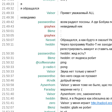
21:49:23
я
21:49:32
я обращался
21:49:33
Valsor
Привет уважаемый ALL
21:49:36
невидимко
21:49:42
passwordlso
всем радиот посоны. А где Бобука 
21:49:43
grayhex
невидимый ник
21:50:01
Bkmz
:
21:50:05
grayhex
:
21:50:07
Nesvet
Обращался, а как-будто я сказал! Не 
21:50:11
heddin
Через программу Radio-T не заходит 
регестрировать аккаунт и ставить ка
21:50:30
passwordlso
heddin: жид есть?
21:50:31
Bkmz
heddin: от яндекса робит
21:50:32
@coffeesnake
ping
21:50:33
jc-radio-t
pong
21:50:33
Valsor
Звука нет только у меня?
21:50:37
passwordlso
без него сюда не пускают
21:50:46
iKrvdk
добрый вечер
21:50:58
Aysenhorn
Valsor: у меня тоже не было, щас п
21:51:23
Faraday
маринки нету :(
21:51:40
Valsor
Aysenhorn: спс, законектило
21:51:40
heddin
Bkmz, я в Яндексе как обезьяна во 
21:51:41
zero
Valsor: у меня играет
http://radio4.p
21:52:07
Bkmz
heddin: gtalk не робит