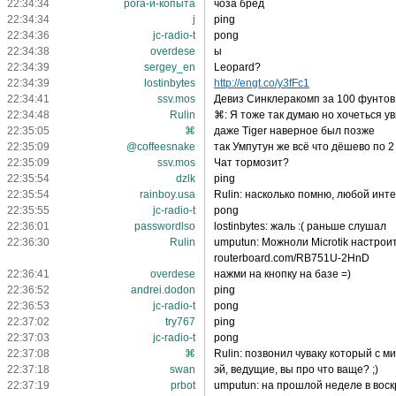
22:34:34
рога-и-копыта
чоза бред
22:34:34
j
ping
22:34:36
jc-radio-t
pong
22:34:38
overdese
ы
22:34:39
sergey_en
Leopard?
22:34:39
lostinbytes
http://engt.co/y3fFc1
22:34:41
ssv.mos
Девиз Синклеракомп за 100 фунтов!
22:34:48
Rulin
⌘: Я тоже так думаю но хочеться 
22:35:05
⌘
даже Tiger наверное был позже
22:35:09
@coffeesnake
так Умпутун же всё что дёшево по 2
22:35:09
ssv.mos
Чат тормозит?
22:35:54
dzlk
ping
22:35:54
rainboy.usa
Rulin: насколько помню, любой ин
22:35:55
jc-radio-t
pong
22:36:01
passwordlso
lostinbytes: жаль :( раньше слушал
22:36:30
Rulin
umputun: Можноли Microtik настроит
routerboard.com/RB751U-2HnD
22:36:41
overdese
нажми на кнопку на базе =)
22:36:52
andrei.dodon
ping
22:36:53
jc-radio-t
pong
22:37:02
try767
ping
22:37:03
jc-radio-t
pong
22:37:08
⌘
Rulin: позвонил чуваку который с м
22:37:18
swan
эй, ведущие, вы про что ваще? ;)
22:37:19
prbot
umputun: на прошлой неделе в воск