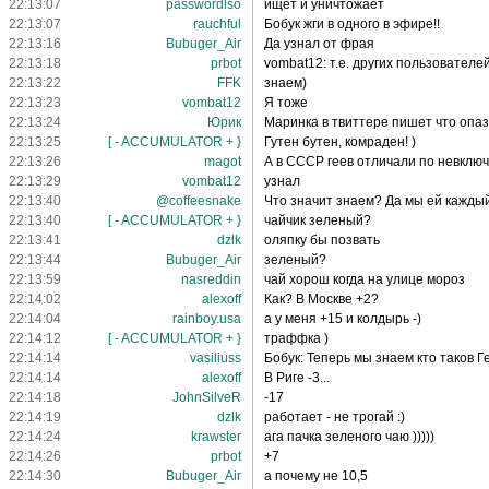
22:13:07
passwordlso
ищет и уничтожает
22:13:07
rauchful
Бобук жги в одного в эфире!!
22:13:16
Bubuger_Air
Да узнал от фрая
22:13:18
prbot
vombat12: т.е. других пользовател
22:13:22
FFK
знаем)
22:13:23
vombat12
Я тоже
22:13:24
Юрик
Маринка в твиттере пишет что опа
22:13:25
[ - ACCUMULATOR + }
Гутен бутен, комраден! )
22:13:26
magot
А в СCCP геев отличали по невключ
22:13:29
vombat12
узнал
22:13:40
@coffeesnake
Что значит знаем? Да мы ей кажды
22:13:40
[ - ACCUMULATOR + }
чайчик зеленый?
22:13:41
dzlk
оляпку бы позвать
22:13:44
Bubuger_Air
зеленый?
22:13:59
nasreddin
чай хорош когда на улице мороз
22:14:02
alexoff
Как? В Москве +2?
22:14:04
rainboy.usa
а у меня +15 и колдырь -)
22:14:12
[ - ACCUMULATOR + }
траффка )
22:14:14
vasiliuss
Бобук: Теперь мы знаем кто таков Г
22:14:14
alexoff
В Риге -3...
22:14:18
JohnSilveR
-17
22:14:19
dzlk
работает - не трогай :)
22:14:24
krawster
ага пачка зеленого чаю )))))
22:14:26
prbot
+7
22:14:30
Bubuger_Air
а почему не 10,5