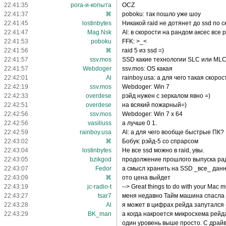
22:41:35
рога-и-копыта
OCZ
22:41:37
⌘
poboku: так пошло уже шоу
22:41:45
lostinbytes
Никакой raid не дотянет до ssd по с
22:41:47
Mag.Nsk
Al: в скорости на рандом аксес все
22:41:53
poboku
FFK: >_<
22:41:56
⌘
raid 5 из ssd =)
22:41:57
ssv.mos
SSD какие технологии SLC или ML
22:41:57
Webdoger
ssv.mos: OS какая
22:42:01
Al
rainboy.usa: а для чего такая скорос
22:42:19
ssv.mos
Webdoger: Win 7
22:42:33
overdese
рэйд нужен с зеркалом явно =)
22:42:51
overdese
на всякий пожарный=)
22:42:56
ssv.mos
Webdoger: Win 7 x 64
22:42:56
vasiliuss
а лучше 0 1.
22:42:59
rainboy.usa
Al: а для чего вообще быстрые ПК?
22:43:02
⌘
Бобук: рэйд-5 со спрарсом
22:43:04
lostinbytes
Не все ssd можно в raid, увы.
22:43:05
bzikgod
продолжение прошлого выпуска ра
22:43:07
Fedor
а смысл хранить на SSD _все_ дан
22:43:09
⌘
ото цена выйдет
22:43:19
jc-radio-t
--> Great things to do with your Mac m
22:43:27
tsar7
меня недавно Тайм машина спасла
22:43:28
Al
я может в цифрах рейда запутался -
22:43:29
BK_man
а когда накроется микросхема рей
один уровень выше просто. С драйв