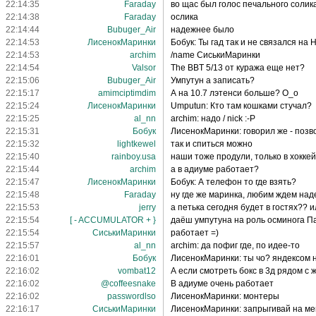
22:14:35
Faraday
во щас был голос печального солик
22:14:38
Faraday
ослика
22:14:44
Bubuger_Air
надежнее было
22:14:53
ЛисенокМаринки
Бобук: Ты гад так и не связался на Н
22:14:53
archim
/name СиськиМаринки
22:14:54
Valsor
The BBT 5/13 от куража еще нет?
22:15:06
Bubuger_Air
Умпутун а записать?
22:15:17
amimciptimdim
А на 10.7 лэтенси больше? О_о
22:15:24
ЛисенокМаринки
Umputun: Кто там кошками стучал?
22:15:25
al_nn
archim: надо / nick :-P
22:15:31
Бобук
ЛисенокМаринки: говорил же - позв
22:15:32
lightkewel
так и спиться можно
22:15:40
rainboy.usa
наши тоже продули, только в хоккей -
22:15:44
archim
а в адиуме работает?
22:15:47
ЛисенокМаринки
Бобук: А телефон то где взять?
22:15:48
Faraday
ну где же маринка, любим ждем на
22:15:53
jerry
а петька сегодня будет в гостях?? 
22:15:54
[ - ACCUMULATOR + }
даёш умпутуна на роль осминога П
22:15:54
СиськиМаринки
работает =)
22:15:57
al_nn
archim: да пофиг где, по идее-то
22:16:01
Бобук
ЛисенокМаринки: ты чо? яндексом н
22:16:02
vombat12
А если смотреть бокс в 3д рядом с 
22:16:02
@coffeesnake
В адиуме очень работает
22:16:02
passwordlso
ЛисенокМаринки: монтеры
22:16:17
СиськиМаринки
ЛисенокМаринки: запрыгивай на м