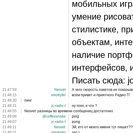
мобильных игр
умение рисоват
стилистике, п
объектам, инт
наличие портф
интерфейсов, 
Писать сюда: j
21:47:59
Nesvet
А чего скорость пакетов не показыв
21:48:15
smotrytel
всем привет и приятного Радио-Т!
21:48:30
пинг
21:48:31
jc-radio-t
ну понг, и что ?
21:48:55
Nesvet: разницы во времени сообщениц достаточно
21:49:06
@coffeesnake
ping
21:49:07
jc-radio-t
pong
21:49:11
Nesvet
Эй, кто от моего имени тут пишет??
21:49:21
smotrytel
эхо )