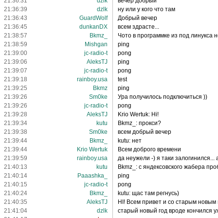
21:36:31
dzlk
вечер добрый
21:36:39
dzlk
ну или у кого что там
21:36:43
GuardWolf
Добрый вечер
21:36:45
dunkanDX
всем здрасте...
21:38:57
Bkmz_
Чото в программке из под линукса н
21:38:59
Mishgan
ping
21:39:00
jc-radio-t
pong
21:39:06
AleksTJ
ping
21:39:07
jc-radio-t
pong
21:39:18
rainboy.usa
test
21:39:25
Bkmz
ping
21:39:26
Sm0ke
Ура получилось подключиться ))
21:39:26
jc-radio-t
pong
21:39:28
AleksTJ
Krio Wertuk: Hi!
21:39:34
kutu
Bkmz_: прокси?
21:39:38
Sm0ke
всем добрый вечер
21:39:44
Bkmz_
kutu: нет
21:39:44
Krio Wertuk
Всем доброго времени
21:39:59
rainboy.usa
да неужели -) я таки залогинился... a
21:40:13
kutu
Bkmz_: с яндексовского жабера пр
21:40:14
Paaashka_
ping
21:40:15
jc-radio-t
pong
21:40:24
Bkmz_
kutu: щас там регнусь)
21:40:35
AleksTJ
HI! Всем привет и со старым новым 
21:41:04
dzlk
старый новый год вроде кончился у