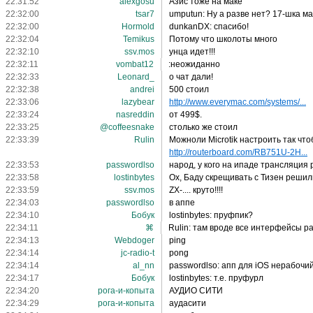
22:31:52
alexgosu
Азис тоже на маке
22:32:00
tsar7
umputun: Ну а разве нет? 17-шка ма
22:32:00
Hormold
dunkanDX: спасибо!
22:32:04
Temikus
Потому что школоты много
22:32:10
ssv.mos
унца идет!!!
22:32:11
vombat12
:неожиданно
22:32:33
Leonard_
о чат дали!
22:32:38
andrei
500 стоил
22:33:06
lazybear
http://www.everymac.com/systems/...
22:33:24
nasreddin
от 499$.
22:33:25
@coffeesnake
столько же стоил
22:33:39
Rulin
Можноли Microtik настроить так что
http://routerboard.com/RB751U-2H...
22:33:53
passwordlso
народ, у кого на ипаде трансляция
22:33:58
lostinbytes
Ох, Баду скрещивать с Тизен решили
22:33:59
ssv.mos
ZX-.... круто!!!!
22:34:03
passwordlso
в аппе
22:34:10
Бобук
lostinbytes: пруфпик?
22:34:11
⌘
Rulin: там вроде все интерфейсы 
22:34:13
Webdoger
ping
22:34:14
jc-radio-t
pong
22:34:14
al_nn
passwordlso: апп для iOS нерабочий
22:34:17
Бобук
lostinbytes: т.е. пруфурл
22:34:20
рога-и-копыта
АУДИО СИТИ
22:34:29
рога-и-копыта
аудасити