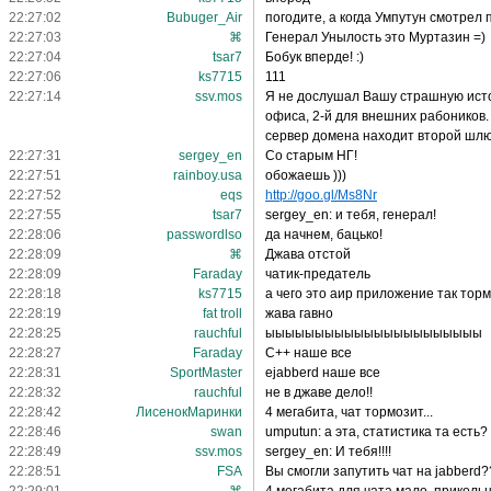
22:27:02
Bubuger_Air
погодите, а когда Умпутун смотрел
22:27:03
⌘
Генерал Унылость это Муртазин =)
22:27:04
tsar7
Бобук вперде! :)
22:27:06
ks7715
111
22:27:14
ssv.mos
Я не дослушал Вашу страшную истор
офиса, 2-й для внешних рабоников.
сервер домена находит второй шлюз
22:27:31
sergey_en
Со старым НГ!
22:27:51
rainboy.usa
обожаешь )))
22:27:52
eqs
http://goo.gl/Ms8Nr
22:27:55
tsar7
sergey_en: и тебя, генерал!
22:28:06
passwordlso
да начнем, бацько!
22:28:09
⌘
Джава отстой
22:28:09
Faraday
чатик-предатель
22:28:18
ks7715
а чего это аир приложение так тор
22:28:19
fat troll
жава гавно
22:28:25
rauchful
ыыыыыыыыыыыыыыыыыыыыыы
22:28:27
Faraday
C++ наше все
22:28:31
SportMaster
ejabberd наше все
22:28:32
rauchful
не в джаве дело!!
22:28:42
ЛисенокМаринки
4 мегабита, чат тормозит...
22:28:46
swan
umputun: а эта, статистика та есть?
22:28:49
ssv.mos
sergey_en: И тебя!!!!
22:28:51
FSA
Вы смогли запутить чат на jabberd