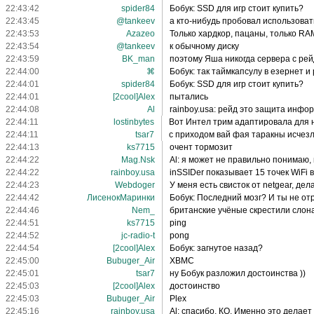
22:43:42
spider84
Бобук: SSD для игр стоит купить?
22:43:45
@tankeev
а кто-нибудь пробовал использовать
22:43:53
Azazeo
Только хардкор, пацаны, только RAM
22:43:54
@tankeev
к обычному диску
22:43:59
BK_man
поэтому Яша никогда сервера с рей
22:44:00
⌘
Бобук: так таймкапсулу в езернет 
22:44:01
spider84
Бобук: SSD для игр стоит купить?
22:44:01
[2cool]Alex
пытались
22:44:08
Al
rainboy.usa: рейд это защита инфо
22:44:11
lostinbytes
Вот Интел трим адаптировала для н
22:44:11
tsar7
с приходом вай фая таракны исчезл
22:44:13
ks7715
очент тормозит
22:44:22
Mag.Nsk
Al: я может не правильно понимаю,
22:44:22
rainboy.usa
inSSIDer показывает 15 точек WiFi в
22:44:23
Webdoger
У меня есть свисток от netgear, дел
22:44:42
ЛисенокМаринки
Бобук: Последний мозг? И ты не от
22:44:46
Nem_
британские учёные скрестили слона
22:44:51
ks7715
ping
22:44:52
jc-radio-t
pong
22:44:54
[2cool]Alex
Бобук: загнутое назад?
22:45:00
Bubuger_Air
XBMC
22:45:01
tsar7
ну Бобук разложил достоинства ))
22:45:03
[2cool]Alex
достоинство
22:45:03
Bubuger_Air
Plex
22:45:16
rainboy.usa
Al: спасибо, КО. Именно это делает 