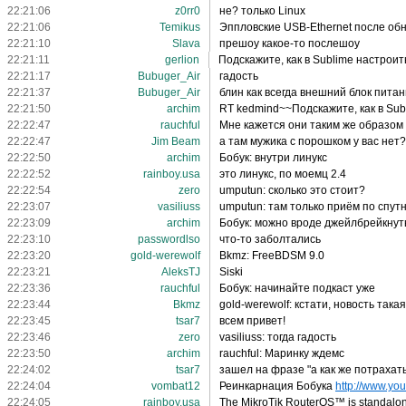
22:21:06
z0rr0
не? только Linux
22:21:06
Temikus
Эппловские USB-Ethernet после обн
22:21:10
Slava
прешоу какое-то послешоу
22:21:11
gerlion
Подскажите, как в Sublime настроит
22:21:17
Bubuger_Air
гадость
22:21:37
Bubuger_Air
блин как всегда внешний блок питани
22:21:50
archim
RT kedmind~~Подскажите, как в Sub
22:22:47
rauchful
Мне кажется они таким же образом 
22:22:47
Jim Beam
а там мужика с порошком у вас нет?
22:22:50
archim
Бобук: внутри линукс
22:22:52
rainboy.usa
это линукс, по моемц 2.4
22:22:54
zero
umputun: сколько это стоит?
22:23:07
vasiliuss
umputun: там только приём по спутн
22:23:09
archim
Бобук: можно вроде джейлбрейкнут
22:23:10
passwordlso
что-то заболтались
22:23:20
gold-werewolf
Bkmz: FreeBDSM 9.0
22:23:21
AleksTJ
Siski
22:23:36
rauchful
Бобук: начинайте подкаст уже
22:23:44
Bkmz
gold-werewolf: кстати, новость такая
22:23:45
tsar7
всем привет!
22:23:46
zero
vasiliuss: тогда гадость
22:23:50
archim
rauchful: Маринку ждемс
22:24:02
tsar7
зашел на фразе "а как же потрахатьс
22:24:04
vombat12
Реинкарнация Бобука
http://www.yo
22:24:05
rainboy.usa
The MikroTik RouterOS™ is standalone