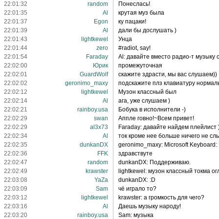
22:01:32
random
Понеслась!
22:01:35
Al
крутая муз была
22:01:37
Egon
ку пацаки!
22:01:39
Al
дали бы дослушать )
22:01:43
lightkewel
Унца
22:01:44
zero
#radiot, say!
22:01:54
Faraday
Al: давайте вместо радио-т музыку
22:02:00
Юрик
промежуточная
22:02:01
GuardWolf
скажите здрасти, мы вас слушаем))
22:02:02
geronimo_maxy
подскажите плз клавиатуру нормал
22:02:12
lightkewel
Музон классный был
22:02:14
Al
ага, уже слушаем )
22:02:21
rainboy.usa
Бобука в исполнители -)
22:02:29
swan
Аппле говно!~Всем привет!
22:02:29
al3x73
Faraday: давайте найдем плейлист 
22:02:34
Al
ток кроме нее больше ничего не сл
22:02:35
dunkanDX
geronimo_maxy: Microsoft Keyboard: 
22:02:36
FFK
здравствуте
22:02:47
random
dunkanDX: Поддерживаю.
22:02:49
krawster
lightkewel: музон классный токма ог
22:03:08
YaZa
dunkanDX: :D
22:03:09
Sam
чё играло то?
22:03:12
lightkewel
krawster: а громкость для чего?
22:03:16
Al
Даешь музыку народу!
22:03:20
rainboy.usa
Sam: музыка