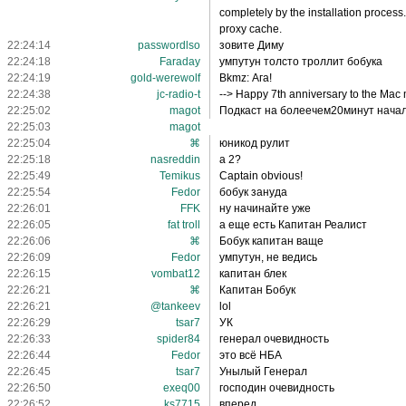
completely by the installation proce
proxy cache.
22:24:14
passwordlso
зовите Диму
22:24:18
Faraday
умпутун толсто троллит бобука
22:24:19
gold-werewolf
Bkmz: Ага!
22:24:38
jc-radio-t
--> Happy 7th anniversary to the Mac
22:25:02
magot
Подкаст на болеечем20минут началс
22:25:03
magot
22:25:04
⌘
юникод рулит
22:25:18
nasreddin
а 2?
22:25:49
Temikus
Captain obvious!
22:25:54
Fedor
бобук зануда
22:26:01
FFK
ну начинайте уже
22:26:05
fat troll
а еще есть Капитан Реалист
22:26:06
⌘
Бобук капитан ваще
22:26:09
Fedor
умпутун, не ведись
22:26:15
vombat12
капитан блек
22:26:21
⌘
Капитан Бобук
22:26:21
@tankeev
lol
22:26:29
tsar7
УК
22:26:33
spider84
генерал очевидность
22:26:44
Fedor
это всё НБА
22:26:45
tsar7
Унылый Генерал
22:26:50
exeq00
господин очевидность
22:26:52
ks7715
вперед