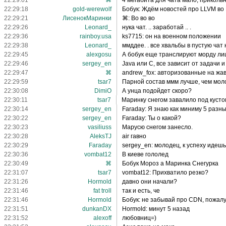
22:29:01
⌘
4 мегабита для чата мало, приколь
22:29:18
gold-werewolf
Бобук: Ждём новостей про LLVM во
22:29:21
ЛисенокМаринки
⌘: Во во во
22:29:26
Leonard_
нука чат. .. заработай .. .
22:29:36
rainboy.usa
ks7715: он на военном положении
22:29:38
Leonard_
ммддее. . все хвальбы в пустую чат 
22:29:45
alexgosu
А бобук еще транслируют морду ли
22:29:46
sergey_en
Java или C, все зависит от задачи 
22:29:47
⌘
andrew_fox: авторизованные на жа
22:29:59
tsar7
Парной состав ммм лучше, чем мол
22:30:08
DimiO
А унца подойдет скоро?
22:30:11
tsar7
Маринку снегом завалило под кусто
22:30:14
sergey_en
Faraday: Я знаю как миниму 5 разн
22:30:22
sergey_en
Faraday: Ты о какой?
22:30:23
vasiliuss
Марусю снегом занесло.
22:30:28
AleksTJ
air гавно
22:30:29
Faraday
sergey_en: молодец, к успеху идешь
22:30:36
vombat12
В киеве гололед
22:30:49
⌘
Бобук Мороз а Маринка Снегурка
22:31:07
tsar7
vombat12: Прихватило резко?
22:31:26
Hormold
давно они начали?
22:31:46
fat troll
так и есть, че
22:31:46
Hormold
Бобук: не забывай про CDN, пожалу
22:31:51
dunkanDX
Hormold: минут 5 назад
22:31:52
alexoff
любовниц=)