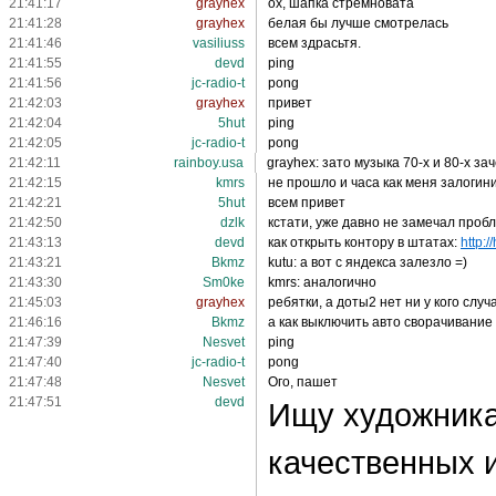
21:41:17
grayhex
ох, шапка стремновата
21:41:28
grayhex
белая бы лучше смотрелась
21:41:46
vasiliuss
всем здрасьтя.
21:41:55
devd
ping
21:41:56
jc-radio-t
pong
21:42:03
grayhex
привет
21:42:04
5hut
ping
21:42:05
jc-radio-t
pong
21:42:11
rainboy.usa
grayhex: зато музыка 70-х и 80-х зач
21:42:15
kmrs
не прошло и часа как меня залогин
21:42:21
5hut
всем привет
21:42:50
dzlk
кстати, уже давно не замечал проб
21:43:13
devd
как открыть контору в штатах:
http:/
21:43:21
Bkmz
kutu: а вот с яндекса залезло =)
21:43:30
Sm0ke
kmrs: аналогично
21:45:03
grayhex
ребятки, а доты2 нет ни у кого случ
21:46:16
Bkmz
а как выключить авто сворачивание
21:47:39
Nesvet
ping
21:47:40
jc-radio-t
pong
21:47:48
Nesvet
Ого, пашет
21:47:51
devd
Ищу художника
качественных 