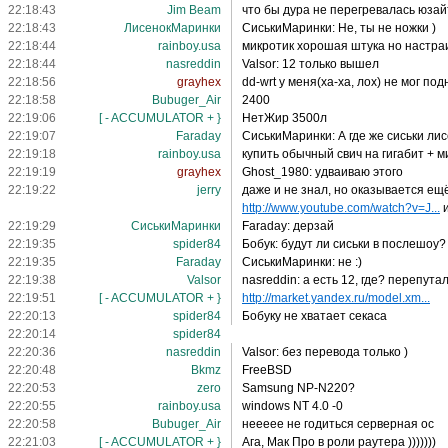
22:18:43
Jim Beam
что бы дура не перегревалась юзайт
22:18:43
ЛисенокМаринки
СиськиМаринки: Не, ты не ножки )
22:18:44
rainboy.usa
микротик хорошая штука но настра
22:18:44
nasreddin
Valsor: 12 только вышел
22:18:56
grayhex
dd-wrt у меня(ха-ха, лох) не мог по
22:18:58
Bubuger_Air
2400
22:19:06
[ - ACCUMULATOR + }
НетЖир 3500л
22:19:07
Faraday
СиськиМаринки: А где же сиськи ли
22:19:18
rainboy.usa
купить обычный свич на гигабит + 
22:19:19
grayhex
Ghost_1980: удваиваю этого
22:19:22
jerry
даже и не знал, но оказывается ещё
http://www.youtube.com/watch?v=J...
и
22:19:29
СиськиМаринки
Faraday: дерзай
22:19:35
spider84
Бобук: будут ли сиськи в послешоу?
22:19:35
Faraday
СиськиМаринки: не :)
22:19:38
Valsor
nasreddin: а есть 12, где? перепута
22:19:51
[ - ACCUMULATOR + }
http://market.yandex.ru/model.xm...
22:20:13
spider84
Бобуку не хватает секаса
22:20:14
spider84
22:20:36
nasreddin
Valsor: без перевода только )
22:20:48
Bkmz
FreeBSD
22:20:53
zero
Samsung NP-N220?
22:20:55
rainboy.usa
windows NT 4.0 -0
22:20:58
Bubuger_Air
неееее не годиться серверная ос
22:21:03
[ - ACCUMULATOR + }
Ага, Мак Про в роли раутера )))))))