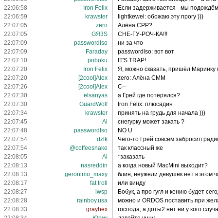
22:06:58
Iron Felix
Если задерживается - мы подождё
22:06:59
krawster
lightkewel: обожаю эту прогу )))
22:07:05
zero
Алёна CPP?
22:07:05
GЯ3S
СНЕ-ГУ-РОЧ-КА!!!
22:07:09
passwordlso
ни за что
22:07:09
Faraday
passwordlso: вот вот
22:07:10
poboku
IT'S TRAP!
22:07:20
Iron Felix
Я, можно сказать, пришёл Маринку
22:07:20
[2cool]Alex
zero: Алёна CMM
22:07:26
[2cool]Alex
C--
22:07:30
elsanyas
а Грей где потерялся?
22:07:30
GuardWolf
Iron Felix: плюсадин
22:07:34
krawster
принять на грудь для начала )))
22:07:45
Al
снегурку может закать ?
22:07:48
passwordlso
NO U
22:07:54
dzlk
Чего-то Грей совсем забросил ради
22:07:54
@coffeesnake
так классный же
22:08:05
Al
*заказать
22:08:13
nasreddin
а когда новый MacMini выходит?
22:08:13
geronimo_maxy
блин, неужели девушек нет в этом ч
22:08:17
fat troll
или винду
22:08:27
iwsp
Бобук, а про гугл и кению будет сег
22:08:28
rainboy.usa
можно и ORDOS поставить при жела
22:08:33
grayhex
господа, а доты2 нет ни у кого слу