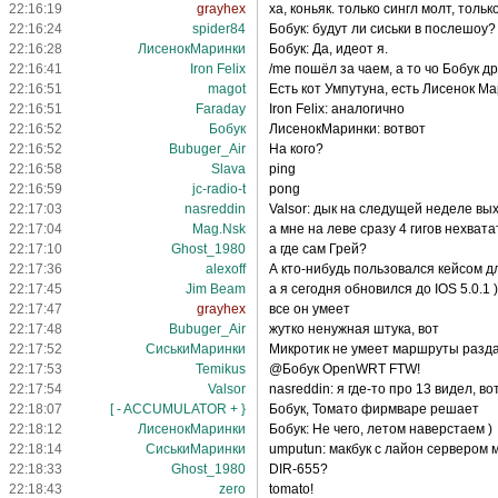
22:16:19
grayhex
ха, коньяк. только сингл молт, толь
22:16:24
spider84
Бобук: будут ли сиськи в послешоу?
22:16:28
ЛисенокМаринки
Бобук: Да, идеот я.
22:16:41
Iron Felix
/me пошёл за чаем, а то чо Бобук д
22:16:51
magot
Есть кот Умпутуна, есть Лисенок Мар
22:16:51
Faraday
Iron Felix: аналогично
22:16:52
Бобук
ЛисенокМаринки: вотвот
22:16:52
Bubuger_Air
На кого?
22:16:58
Slava
ping
22:16:59
jc-radio-t
pong
22:17:03
nasreddin
Valsor: дык на следущей неделе вы
22:17:04
Mag.Nsk
а мне на леве сразу 4 гигов нехвата
22:17:10
Ghost_1980
а где сам Грей?
22:17:36
alexoff
А кто-нибудь пользовался кейсом д
22:17:45
Jim Beam
а я сегодня обновился до IOS 5.0.1 )
22:17:47
grayhex
все он умеет
22:17:48
Bubuger_Air
жутко ненужная штука, вот
22:17:52
СиськиМаринки
Микротик не умеет маршруты разд
22:17:53
Temikus
@Бобук OpenWRT FTW!
22:17:54
Valsor
nasreddin: я где-то про 13 видел, в
22:18:07
[ - ACCUMULATOR + }
Бобук, Томато фирмваре решает
22:18:12
ЛисенокМаринки
Бобук: Не чего, летом наверстаем )
22:18:14
СиськиМаринки
umputun: макбук с лайон сервером
22:18:33
Ghost_1980
DIR-655?
22:18:43
zero
tomato!