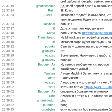
profit.ru/poch/index.php, сейчас уже
22:37:19
@coffeesnake
Да, моей первой дозой был полика
22:37:34
Rulin
⌘: Круто
22:37:34
AleksTJ
Microsoft с гордостью объявила, ч
производитель будет платить лице
22:37:34
lazybear
bobuk: +1
22:37:37
⌘
Доза эппла - это хорошо звучит
22:37:48
Бобук
рога-и-копыта:
http://lingvo.yandex.r
22:37:57
Thrushbeard
На Mikrotik все интерфейсы равно
22:38:10
⌘
Microsoft скоро будет брать дань з
22:38:12
poboku
Святые угодники, на это шоу невоз
22:38:20
@tankeev
гггг
22:38:29
Azazeo
Всем привет. Наконец-то заработал
22:38:32
@tankeev
poboku: +1
22:38:42
Bubuger_Air
Ну теперь вообще нет силиромов
22:38:43
⌘
Какой робот умный
22:38:52
Temikus
Лучше MacMini Server покупать и пр
22:38:57
¡totoro
Шалом всем !
22:38:59
Azazeo
Люди, а есть у кого инвайт на Aero
22:39:02
tsar7
картинка в тему
http://cl.ly/3N1E02
22:39:02
Bubuger_Air
сидиромов больше нет в миниках
22:39:27
Bkmz
Azazeo: и я тоже бы не отказался о
22:39:31
andrei.dodon
ping
22:39:32
jc-radio-t
pong
22:39:35
lostinbytes
если ломаются hdd выкидывайте бло