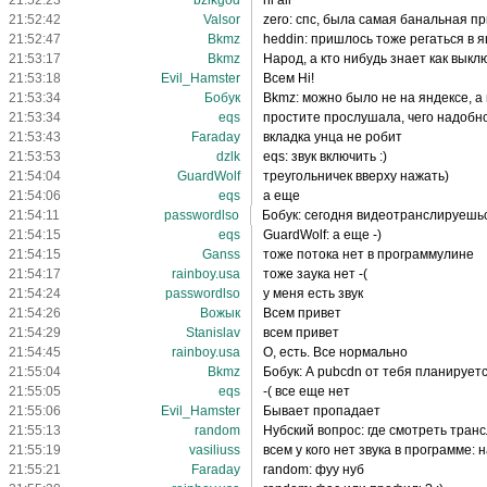
21:52:23
bzikgod
hi all
21:52:42
Valsor
zero: спс, была самая банальная при
21:52:47
Bkmz
heddin: пришлось тоже регаться в 
21:53:17
Bkmz
Народ, а кто нибудь знает как вык
21:53:18
Evil_Hamster
Всем Hi!
21:53:34
Бобук
Bkmz: можно было не на яндексе, а 
21:53:34
eqs
простите прослушала, чего надобно
21:53:43
Faraday
вкладка унца не робит
21:53:53
dzlk
eqs: звук включить :)
21:54:04
GuardWolf
треугольничек вверху нажать)
21:54:06
eqs
а еще
21:54:11
passwordlso
Бобук: сегодня видеотранслируешь
21:54:15
eqs
GuardWolf: а еще -)
21:54:15
Ganss
тоже потока нет в программулине
21:54:17
rainboy.usa
тоже заука нет -(
21:54:24
passwordlso
у меня есть звук
21:54:26
Вожык
Всем привет
21:54:29
Stanislav
всем привет
21:54:45
rainboy.usa
О, есть. Все нормально
21:55:04
Bkmz
Бобук: А pubcdn от тебя планируетс
21:55:05
eqs
-( все еще нет
21:55:06
Evil_Hamster
Бывает пропадает
21:55:13
random
Нубский вопрос: где смотреть тран
21:55:19
vasiliuss
всем у кого нет звука в программе: 
21:55:21
Faraday
random: фуу нуб