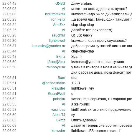
22:04:42
GЯ3S
Диму в эфир
22:05:03
Al
может по-аппладировать нужно?
22:05:08
kirillfromkrsk
krawster: надо было динамик пальца
22:05:23
Iron Felix
...а время час. Танец один танцуют 
22:05:24
ArteZzz
clap-clap-clap
22:05:25
Al
давайте все похлопаем)
22:05:28
rauchful
GЯ3S: янки?
22:05:30
lightkewel
krawster: через прогу слушаешь?
22:05:37
ksmosks@yandex.ru
доброе время суток всё никак не нас
22:05:44
Al
clap-clap-clap
22:05:48
Bkmz
Ура =)
22:05:50
[2cool]Alex
ksmosks@yandex.ru: наступило
22:05:50
rainboy.usa
у меня в конторе в моем кабинете у
дня работаю дома, пока фиксят пото
22:05:51
Sam
опа
22:05:51
@coffeesnake
1-2-3
22:05:51
krawster
lightkewel: угу
22:05:51
GuardWolf
о
22:05:52
poboku
swan: не, я серьезно, ты хорошо 
22:05:55
Al
я же грил!!!
22:05:58
vasiliuss
kirillfromkrsk: это типо продолжение
22:05:59
AleksTJ
ву
22:06:05
Bkmz
Опять вдвоем?
22:06:08
Al
давайте теперь снегурочку позовем 
22:06:09
krawster
lightkewel: FStreamer такая :-[