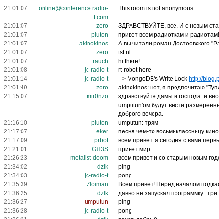
21:01:07
online@conference.radio-
This room is not anonymous
t.com
21:01:07
zero
ЗДРАВСТВУЙТЕ, все. И с новым ста
21:01:07
pluton
привет всем радиоткам и радиотам!
21:01:07
akinokinos
А вы читали роман Достоевского "Р
21:01:07
zero
tst nl
21:01:07
rauch
hi there!
21:01:08
jc-radio-t
rt-robot here
21:01:14
jc-radio-t
--> MongoDB's Write Lock
http://blog.
21:01:49
zero
akinokinos: нет, я предпочитаю "Туп
21:15:07
mir0nzo
здравствуйте дамы и господа. и вн
umputun'ом будут вести размеренные
доброго вечера.
21:16:10
pluton
umputun: трям
21:17:07
eker
песня чем-то восьмиклассницу кино
21:17:09
prbot
всем привет, я сегодня с вами пер
21:21:01
GЯ3S
привет мир
21:26:23
metalist-doom
всем привет и со старым новым год
21:34:02
dzlk
ping
21:34:03
jc-radio-t
pong
21:35:39
Zloiman
Всем привет! Перед началом подка
21:36:25
dzlk
давно не запускал программку.. три
21:36:27
umputun
ping
21:36:28
jc-radio-t
pong