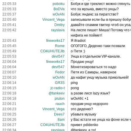
22:05:33
poboku
Бобук и где треклист можно глянуть
22:05:33
BoDVa
что за музыка, вместо унцы?
22:05:37
wOvAN
Бобук: яндекс за пиратство?
22:05:40
Vincent_Vega
записывали если бы в прешоу бобу
22:05:41
Dmitry
давайте спамим твитер чтоб он упа
22:05:42
rayslava
На лиспе пишет Миша! Потому что С
нифига не поймет!
22:05:43
fireworks17
Я #radiot
22:05:45
Rome
ОГОГОГО, Диденко таки позвали
22:05:49
CO4UHUTEJIb
о Петя :)
22:05:53
devl547
Унца в отдельном VIP-канале.
22:06:04
fireworks17
Продаю унцу!
22:06:04
devl547
Монетизироваться то надо
22:06:07
Fedor
Петя из Самары, наверное
22:06:10
wOvAN
да нафиг унцу музыка прикольней!
22:06:14
GЯ3S
ping
22:06:15
jc-radio-t
pong
22:06:18
@tankeev
а разве лисп lazy язык?
22:06:18
pluton
wOvAN: +1
22:06:21
rauch
продам унцу недорого
22:06:23
Vincent_Vega
это диденко?
22:06:25
Dees7
убавьте музыку
22:06:26
8am
у Вас кстати не унца на фоне если 
22:06:27
CO4UHUTEJIb
привет pdidenko
22:06:34
rayslava
@tankeev, а то!