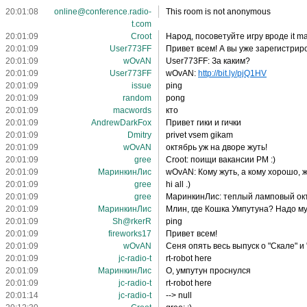
20:01:08
online@conference.radio-
This room is not anonymous
t.com
20:01:09
Croot
Народ, посоветуйте игру вроде it m
20:01:09
User773FF
Привет всем! А вы уже зарегистриров
20:01:09
wOvAN
User773FF: За каким?
20:01:09
User773FF
wOvAN:
http://bit.ly/pjQ1HV
20:01:09
issue
ping
20:01:09
random
pong
20:01:09
macwords
кто
20:01:09
AndrewDarkFox
Привет гики и гички
20:01:09
Dmitry
privet vsem gikam
20:01:09
wOvAN
октябрь уж на дворе жуть!
20:01:09
gree
Croot: поищи вакансии PM :)
20:01:09
МаринкинЛис
wOvAN: Кому жуть, а кому хорошо, ж
20:01:09
gree
hi all .)
20:01:09
gree
МаринкинЛис: теплый ламповый ок
20:01:09
МаринкинЛис
Млин, где Кошка Умпутуна? Надо м
20:01:09
Sh@rkerR
ping
20:01:09
fireworks17
Привет всем!
20:01:09
wOvAN
Сеня опять весь выпуск о "Скале" и 
20:01:09
jc-rаdiо-t
rt-robot here
20:01:09
МаринкинЛис
О, умпутун проснулся
20:01:09
jc-radio-t
rt-robot here
20:01:14
jc-radio-t
--> null