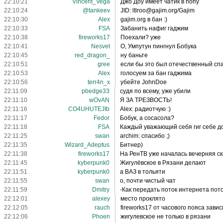
22:10:21
Vincent_Vega
Джо Доу имеет чатик в попу
22:10:24
@tankeev
JID: ltlroo@gajim.org/Gajim
22:10:30
Alex
gajim.org в бан :)
22:10:33
FSA
Забанить нафиг гаджим
22:10:38
fireworks17
Поехали? уже
22:10:41
Nesvet
О, Умпутун пингнул Бобука
22:10:45
red_dragon_
ну баньте
22:10:51
gree
если бы это был отечественный сп
22:10:53
Alex
голосуем за бан гаджима
22:10:56
terr4n_x
убейте JohnDoe
22:11:09
pbedge33
судя по всему, уже убили
22:11:10
wOvAN
Я ЗА ТРЕЗВОСТЬ!
22:11:16
CO4UHUTEJIb
Alex: радиотчую :)
22:11:17
Fedor
Бобук, а сосасола?
22:11:18
FSA
Каждый уважающий себя гиг себе дом
22:11:25
swan
archim: спасибо ;)
22:11:35
Wizard_Adeptus
Битнер)
22:11:38
fireworks17
На РенТВ уже началась вечерняя с
22:11:45
kyberpunk0
Жигулёвское в Рязани делают
22:11:51
kyberpunk0
а ВАЗ в тольяти
22:11:55
swan
о, почти чистый чат
22:11:59
Dmitry
-Как передать поток интернета пот
22:12:01
alexey
место проклято
22:12:05
rauch
fireworks17 от часового пояса завис
22:12:06
Phoen
жигулевское не только в рязани