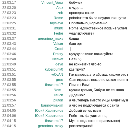
22:03:17
Vincent_Vega
бобучек
22:03:20
Alex
о чудо!...
22:03:23
zeb
проверка связи
22:03:23
Rome
poboku: это была неудачная шутка
22:03:25
rayslava
Нормально, нормально.
22:03:31
m0n0
Rome: единственное пока не успел р
22:03:32
Fedor
унцу включите)
22:03:37
geronimo_maxy
башш
22:03:43
Valsor
баш орг
22:03:44
Croot
:)
22:03:46
Dmitry
музуку потише пожалуйста
22:03:48
Nesvet
Баян :-)
22:03:49
devd
не коннектит что-то
22:03:51
kyberpunk0
кде труп?
22:03:51
wOvAN
Гик маковод это абсурд, какоже это
22:03:55
gree
Сын игрока в покер не может понять
22:03:55
fireworks17
Привет Вам!
22:03:55
Nem_
музяка громко, Бобука не слышно
22:03:56
rauch
Диденко?
22:03:56
pluton
а чё, теперь вместо унцы будет му
22:03:57
barinovmaxim
а что не подключается с сайта
22:04:05
Юрий Харитонов
Добрый вечер всем
22:04:06
Юрий Харитонов
Ребят, вы флудите ппц
22:04:15
fireworks17
Музло подложено правильное)
22:04:15
geronimo_maxy
рок вечерина!!