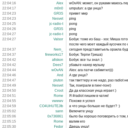
22:04:16
Alex
wOvAN: может, он руками макось п
22:04:17
m0n0
umputun: а где унца?
22:04:23
GЯ3S
привет мир
22:04:23
Nesvet
ping
22:04:25
jc-radio-t
pong
22:04:26
GЯ3S
ping
22:04:27
jc-radio-t
pong
22:04:27
Valsor
Бобук: тоже из баш - xxx: Миша гот
после чего моет каждый кусочек по 
22:04:37
Nem_
сегодня представитьель оракла буд
22:04:37
fireworks17
Бобук: Терпи Гриша)
22:04:42
afiskon
Бобук: все ты знал :)
22:04:42
Dees7
убавьте нахер музыку
22:04:44
wOvAN
Alex: ага патчи сабмитил)))
22:04:46
And
А где унца?
22:04:47
pluton
так твиттеру и не надо, раз radiot 
22:04:49
Nesvet
Так, поиграли в пинг-понг)
22:04:50
Croot
Да да классная унца играет:)
22:04:51
Rome
Я #radiot пишем в чатик!
22:04:55
vwwwv
Похоже я успел
22:04:59
CO4UHUTEJIb
а что унцы больше не будет? :)
22:05:02
sann
Включите унцу
22:05:06
0x736861
было бы хорошо поговорить о том,
22:05:15
Rome
валим его
22:05:30
Fedor
Даешь унцу!