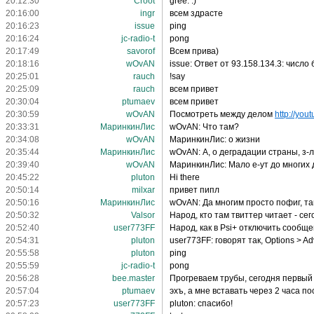
20:12:30
Croot
gree: :)
20:16:00
ingr
всем здрасте
20:16:23
issue
ping
20:16:24
jc-radio-t
pong
20:17:49
savorof
Всем прива)
20:18:16
wOvAN
issue: Ответ от 93.158.134.3: числ
20:25:01
rauch
!say
20:25:09
rauch
всем привет
20:30:04
ptumaev
всем привет
20:30:59
wOvAN
Посмотреть между делом
http://you
20:33:31
МаринкинЛис
wOvAN: Что там?
20:34:08
wOvAN
МаринкинЛис: о жизни
20:35:44
МаринкинЛис
wOvAN: А, о деградации страны, з-
20:39:40
wOvAN
МаринкинЛис: Мало е-ут до многих д
20:45:22
pluton
Hi there
20:50:14
milxar
привет пипл
20:50:16
МаринкинЛис
wOvAN: Да многим просто пофиг, т
20:50:32
Valsor
Народ, кто там твиттер читает - се
20:52:40
user773FF
Народ, как в Psi+ отключить сообще
20:54:31
pluton
user773FF: говорят так, Options > Ad
20:55:58
pluton
ping
20:55:59
jc-radio-t
pong
20:56:28
bee.master
Прогреваем трубы, сегодня первый
20:57:04
ptumaev
эхъ, а мне вставать через 2 часа п
20:57:23
user773FF
pluton: спасибо!