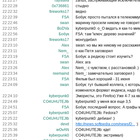
22:22:27
rayslava
zartus, заслуживающий исключительн
22:22:28
0x736861
стыдно
22:22:32
fireworks17
видно
22:22:39
FSA
Бобук: просто пытался в телекоммун
22:22:46
swan
маринку просили никому не говорит
22:22:55
BoDVa
kyberpunk0: о_О видать я как-то м
22:22:56
Бобук
FSA: там "ключ: дерево значений"
22:23:07
fireworks17
монгудибил
22:23:10
Alex
swan: но мы же никому не расскажем
22:23:11
Nem_
о как Петя заговорил
22:23:19
FSA
Бобук: а редиску стоит изучить?
22:23:21
swan
Alex: ага
22:23:26
Alex
Nem_: с чувством, с расстановкой..)
22:23:34
reemaind
Nem_: замечательно заговорил )
22:23:51
FSA
Фильм был хороший - 31 июня
22:24:09
swan
Бобук: тут бывший коллега, с которы
изменился.формат индекса, надо б
22:24:10
kyberpunk0
Эмористы, это Firefox) Уже 4-7 за к
22:24:49
CO4UHUTEJIb
kyberpunk0: у меня все еще 3,5
22:24:51
FSA
Бобук: последний вопрос. А графы 
22:25:07
kyberpunk0
CO4UHUTEJIb: Fedora?
22:25:22
CO4UHUTEJIb
kyberpunk0: дебиан! :)
22:25:32
devd
http://news.softpedia.com/news/D...
:)
22:25:36
wOvAN
CO4UHUTEJIb: кде!
22:25:39
kyberpunk0
CO4UHUTEJIb: экстримал)