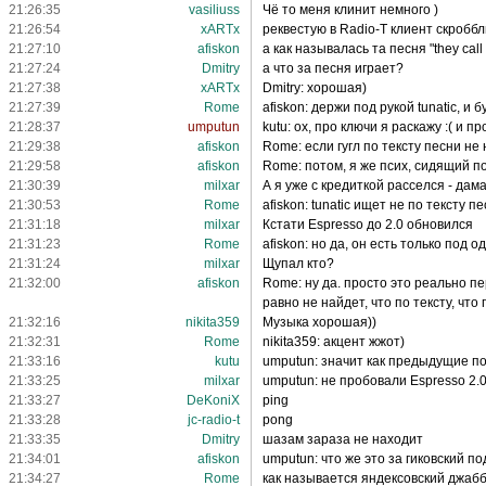
21:26:35
vasiliuss
Чё то меня клинит немного )
21:26:54
xARTx
реквестую в Radio-T клиент скроббл
21:27:10
afiskon
а как называлась та песня "they call
21:27:24
Dmitry
а что за песня играет?
21:27:38
xARTx
Dmitry: хорошая)
21:27:39
Rome
afiskon: держи под рукой tunatic, и 
21:28:37
umputun
kutu: ох, про ключи я раскажу :( и п
21:29:38
afiskon
Rome: если гугл по тексту песни не
21:29:58
afiskon
Rome: потом, я же псих, сидящий по
21:30:39
milxar
А я уже с кредиткой расселся - дама
21:30:53
Rome
afiskon: tunatic ищет не по тексту пе
21:31:18
milxar
Кстати Espresso до 2.0 обновился
21:31:23
Rome
afiskon: но да, он есть только под 
21:31:24
milxar
Щупал кто?
21:32:00
afiskon
Rome: ну да. просто это реально пе
равно не найдет, что по тексту, что п
21:32:16
nikita359
Музыка хорошая))
21:32:31
Rome
nikita359: акцент жжот)
21:33:16
kutu
umputun: значит как предыдущие п
21:33:25
milxar
umputun: не пробовали Espresso 2.
21:33:27
DeKoniX
ping
21:33:28
jc-radio-t
pong
21:33:35
Dmitry
шазам зараза не находит
21:34:01
afiskon
umputun: что же это за гиковский подк
21:34:27
Rome
как называется яндексовский джабб