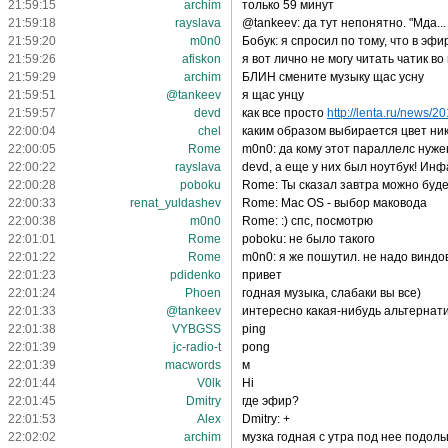
21:59:15
archim
только 59 минут
21:59:18
rayslava
@tankeev: да тут непонятно. "Мда... 
21:59:20
m0n0
Бобук: я спросил по тому, что в эфи
21:59:26
afiskon
я вот лично не могу читать чатик в
21:59:29
archim
БЛИН смените музыку щас усну
21:59:51
@tankeev
я щас унцу
21:59:57
devd
как все просто
http://lenta.ru/news/20
22:00:04
chel
каким образом выбирается цвет ни
22:00:05
Rome
m0n0: да кому этот параллелс нужен
22:00:22
rayslava
devd, а еще у них был ноутбук! Ин
22:00:28
poboku
Rome: Ты сказал завтра можно буде
22:00:33
renat_yuldashev
Rome: Mac OS - выбор маковода
22:00:38
m0n0
Rome: :) спс, посмотрю
22:01:01
Rome
poboku: не было такого
22:01:22
Rome
m0n0: я же пошутил. не надо виндов
22:01:23
pdidenko
привет
22:01:24
Phoen
годная музыка, слабаки вы все)
22:01:33
@tankeev
интересно какая-нибудь альтернат
22:01:38
VYBGSS
ping
22:01:39
jc-radio-t
pong
22:01:39
macwords
м
22:01:44
V0lk
Hi
22:01:45
Dmitry
где эфир?
22:01:53
Alex
Dmitry: +
22:02:02
archim
музка годная с утра под нее подол