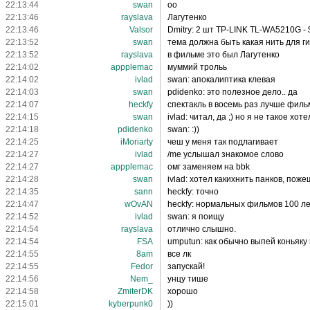
22:13:44
swan
оо
22:13:46
rayslava
Лагутенко
22:13:46
Valsor
Dmitry: 2 шт TP-LINK TL-WA5210G -
22:13:52
swan
тема должна быть какая нить для ги
22:13:52
rayslava
в фильме это был Лагутенко
22:14:02
appplemac
муммий трольь
22:14:02
ivlad
swan: апокалиптика клевая
22:14:03
swan
pdidenko: это полезное дело.. да
22:14:07
heckfy
спектакль в восемь раз лучше филь
22:14:15
swan
ivlad: читал, да ;) но я не такое хоте
22:14:18
pdidenko
swan: :))
22:14:25
iMoriarty
чеш у меня так подлагивает
22:14:27
ivlad
/me услышал знакомое слово
22:14:27
appplemac
омг заменяем на bbk
22:14:28
swan
ivlad: хотел какихнить панков, поже
22:14:35
sann
heckfy: точно
22:14:47
wOvAN
heckfy: нормальных фильмов 100 ле
22:14:52
ivlad
swan: я поищу
22:14:54
rayslava
отлично слышно.
22:14:54
FSA
umputun: как обычно выпей коньяку 
22:14:55
8am
все лк
22:14:55
Fedor
запускай!
22:14:56
Nem_
унцу тише
22:14:58
ZmiterDK
хорошо
22:15:01
kyberpunk0
))