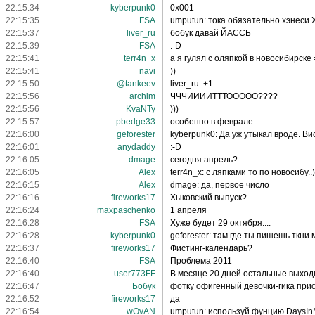
22:15:34
kyberpunk0
0x001
22:15:35
FSA
umputun: тока обязательно хэнеси 
22:15:37
liver_ru
бобук давай ЙАССЬ
22:15:39
FSA
:-D
22:15:41
terr4n_x
а я гулял с оляпкой в новосибирске 
22:15:41
navi
))
22:15:50
@tankeev
liver_ru: +1
22:15:56
archim
ЧЧЧИИИИТТТООООО????
22:15:56
KvaNTy
)))
22:15:57
pbedge33
особенно в феврале
22:16:00
geforester
kyberpunk0: Да уж утыкал вроде. Ви
22:16:01
anydaddy
:-D
22:16:05
dmage
сегодня апрель?
22:16:05
Alex
terr4n_x: с ляпками то по новосибу..)
22:16:15
Alex
dmage: да, первое число
22:16:16
fireworks17
Хыковский выпуск?
22:16:24
maxpaschenko
1 апреля
22:16:28
FSA
Хуже будет 29 октября....
22:16:28
kyberpunk0
geforester: там где ты пишешь ткни
22:16:37
fireworks17
Фистинг-календарь?
22:16:40
FSA
Проблема 2011
22:16:40
user773FF
В месяце 20 дней остальные выхо
22:16:47
Бобук
фотку офигенный девочки-гика при
22:16:52
fireworks17
да
22:16:54
wOvAN
umputun: используй фунцию DaysInMo