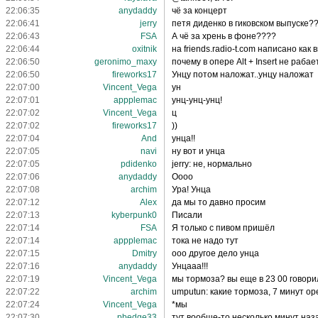
22:06:35
anydaddy
чё за концерт
22:06:41
jerry
петя диденко в гиковском выпуске?
22:06:43
FSA
А чё за хрень в фоне????
22:06:44
oxitnik
на friends.radio-t.com написано как 
22:06:50
geronimo_maxy
почему в опере Alt + Insert не рабае
22:06:50
fireworks17
Унцу потом наложат..унцу наложат
22:07:00
Vincent_Vega
ун
22:07:01
appplemac
унц-унц-унц!
22:07:02
Vincent_Vega
ц
22:07:02
fireworks17
))
22:07:04
And
унца!!
22:07:05
navi
ну вот и унца
22:07:05
pdidenko
jerry: не, нормально
22:07:06
anydaddy
Оооо
22:07:08
archim
Ура! Унца
22:07:12
Alex
да мы то давно просим
22:07:13
kyberpunk0
Писали
22:07:14
FSA
Я только с пивом пришёл
22:07:14
appplemac
тока не надо тут
22:07:15
Dmitry
ооо другое дело унца
22:07:16
anydaddy
Унцааа!!!
22:07:19
Vincent_Vega
мы тормоза? вы еще в 23 00 говори
22:07:22
archim
umputun: какие тормоза, 7 минут ор
22:07:24
Vincent_Vega
*мы
22:07:30
pbedge33
тут вообще-то несколько минут наз