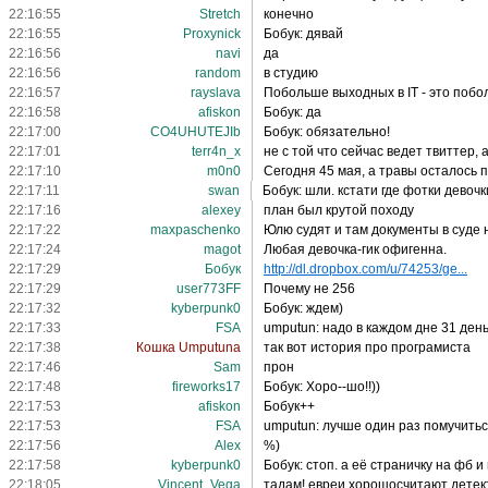
22:16:55
Stretch
конечно
22:16:55
Proxynick
Бобук: дявай
22:16:56
navi
да
22:16:56
random
в студию
22:16:57
rayslava
Побольше выходных в IT - это побо
22:16:58
afiskon
Бобук: да
22:17:00
CO4UHUTEJIb
Бобук: обязательно!
22:17:01
terr4n_x
не с той что сейчас ведет твиттер, 
22:17:10
m0n0
Сегодня 45 мая, а травы осталось 
22:17:11
swan
Бобук: шли. кстати где фотки девочки
22:17:16
alexey
план был крутой походу
22:17:22
maxpaschenko
Юлю судят и там документы в суде 
22:17:24
magot
Любая девочка-гик офигенна.
22:17:29
Бобук
http://dl.dropbox.com/u/74253/ge...
22:17:29
user773FF
Почему не 256
22:17:32
kyberpunk0
Бобук: ждем)
22:17:33
FSA
umputun: надо в каждом дне 31 день
22:17:38
Кошка Umputuna
так вот история про програмиста
22:17:46
Sam
прон
22:17:48
fireworks17
Бобук: Хоро--шо!!))
22:17:53
afiskon
Бобук++
22:17:53
FSA
umputun: лучше один раз помучитьс
22:17:56
Alex
%)
22:17:58
kyberpunk0
Бобук: стоп. а её страничку на фб и
22:18:05
Vincent_Vega
тадам! евреи хорошосчитают детек