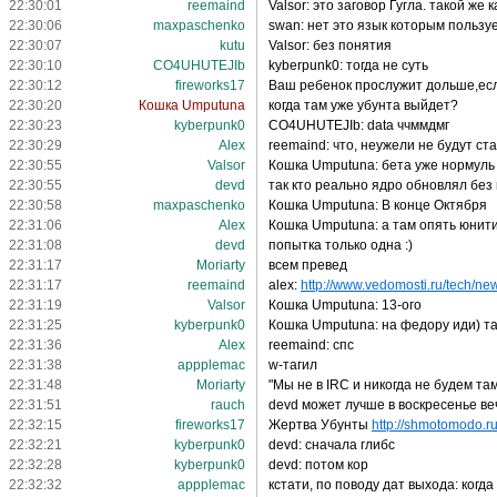
22:30:01
reemaind
Valsor: это заговор Гугла. такой же
22:30:06
maxpaschenko
swan: нет это язык которым пользуе
22:30:07
kutu
Valsor: без понятия
22:30:10
CO4UHUTEJIb
kyberpunk0: тогда не суть
22:30:12
fireworks17
Ваш ребенок прослужит дольше,если
22:30:20
Кошка Umputuna
когда там уже убунта выйдет?
22:30:23
kyberpunk0
CO4UHUTEJIb: data ччммдмг
22:30:29
Alex
reemaind: что, неужели не будут ст
22:30:55
Valsor
Кошка Umputuna: бета уже нормуль 
22:30:55
devd
так кто реально ядро обновлял без
22:30:58
maxpaschenko
Кошка Umputuna: В конце Октября
22:31:06
Alex
Кошка Umputuna: а там опять юнити
22:31:08
devd
попытка только одна :)
22:31:17
Moriarty
всем превед
22:31:17
reemaind
alex:
http://www.vedomosti.ru/tech/new
22:31:19
Valsor
Кошка Umputuna: 13-ого
22:31:25
kyberpunk0
Кошка Umputuna: на федору иди) т
22:31:36
Alex
reemaind: спс
22:31:38
appplemac
w-тагил
22:31:48
Moriarty
"Мы не в IRC и никогда не будем там
22:31:51
rauch
devd может лучше в воскресенье в
22:32:15
fireworks17
Жертва Убунты
http://shmotomodo.ru
22:32:21
kyberpunk0
devd: сначала глибс
22:32:28
kyberpunk0
devd: потом кор
22:32:32
appplemac
кстати, по поводу дат выхода: когд