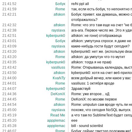
21:41:52
Бобук
re/hi ppl all
21:41:59
Rome
так, если есть бобук, то непонятно 
21:42:21
afiskon
Бобук: привет. как думаешь, можно 
отображалось?
21:42:32
afiskon
Rome: что это там еще на счет "не б
21:42:38
rayslava
ага-ага. Первое число же. Это я удач
21:42:51
kyberpunk0
afiskon: не гони) отображаеца
21:43:01
Бобук
afiskon: умпутуна спроси. я даже не
21:43:09
rayslava
какие-нибудь гости будут сегодня?
21:43:20
afiskon
kyberpunk0: нет же. (использую dea
21:43:20
Rome
afiskon: да умпутун что-то мутит
21:43:35
kyberpunk0
afiskon: тогда я не прав)
21:43:42
vasiliuss
Rome: Открываешь календарь, выст
21:43:50
afiskon
kyberpunk0: хотя на счет веб-прило
21:44:00
KvaNTy
всем добрый вечер, или какое у вас 
21:44:01
Rome
vasiliuss: 1 октября вроде
21:44:07
kyberpunk0
Здравствуй
21:44:36
DeKoniX
Rome: уже второе... хД
21:44:45
Rome
DeKoniX: по москве первое
21:44:54
afiskon
Rome: umputun сам вроде чуть ли не
21:45:00
rayslava
похоже, что сегодня NoSQL выпуск. 
21:45:19
Read Me
а что там по SublimeText будет сег
21:45:20
appplemac
еее
21:45:28
appplemac
bill - sound scientist
21:46:07
Rome
Бобук: сейчас твиттер положим-же!