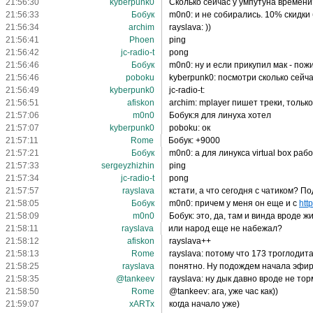
21:56:30
kyberpunk0
Сколько сейчас у умпутуна времени
21:56:33
Бобук
m0n0: и не собирались. 10% скидки
21:56:34
archim
rayslava: ))
21:56:41
Phoen
ping
21:56:42
jc-radio-t
pong
21:56:46
Бобук
m0n0: ну и если прикупил мак - пож
21:56:46
poboku
kyberpunk0: посмотри сколько сейча
21:56:49
kyberpunk0
jc-radio-t:
21:56:51
afiskon
archim: mplayer пишет треки, только
21:57:06
m0n0
Бобук:я для линуха хотел
21:57:07
kyberpunk0
poboku: ок
21:57:11
Rome
Бобук: +9000
21:57:21
Бобук
m0n0: а для линукса virtual box раб
21:57:33
sergeyzhizhin
ping
21:57:34
jc-radio-t
pong
21:57:57
rayslava
кстати, а что сегодня с чатиком? П
21:58:05
Бобук
m0n0: причем у меня он еще и с
htt
21:58:09
m0n0
Бобук: это, да, там и винда вроде ж
21:58:11
rayslava
или народ еще не набежал?
21:58:12
afiskon
rayslava++
21:58:13
Rome
rayslava: потому что 173 троглодита
21:58:25
rayslava
понятно. Ну подождем начала эфир
21:58:35
@tankeev
rayslava: ну дык давно вроде не то
21:58:50
Rome
@tankeev: ага, уже час как))
21:59:07
xARTx
когда начало уже)