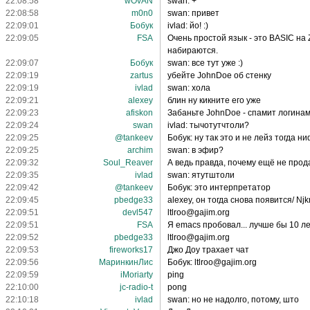
22:08:58
wOvAN
swan: +
22:08:58
m0n0
swan: привет
22:09:01
Бобук
ivlad: йо! :)
22:09:05
FSA
Очень простой язык - это BASIC на
набираются.
22:09:07
Бобук
swan: все тут уже :)
22:09:19
zartus
убейте JohnDoe об стенку
22:09:19
ivlad
swan: хола
22:09:21
alexey
блин ну кикните его уже
22:09:23
afiskon
Забаньте JohnDoe - спамит логина
22:09:24
swan
ivlad: тычотутчтоли?
22:09:25
@tankeev
Бобук: ну так это и не лейз тогда н
22:09:25
archim
swan: в эфир?
22:09:32
Soul_Reaver
А ведь правда, почему ещё не про
22:09:35
ivlad
swan: ятутштоли
22:09:42
@tankeev
Бобук: это интерпретатор
22:09:45
pbedge33
alexey, он тогда снова появится/ Njkmr
22:09:51
devl547
ltlroo@gajim.org
22:09:51
FSA
Я emacs пробовал... лучше бы 10 ле
22:09:52
pbedge33
ltlroo@gajim.org
22:09:53
fireworks17
Джо Доу трахает чат
22:09:56
МаринкинЛис
Бобук: ltlroo@gajim.org
22:09:59
iMoriarty
ping
22:10:00
jc-radio-t
pong
22:10:18
ivlad
swan: но не надолго, потому, што