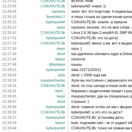
22:25:51
CO4UHUTEJIb
wOvAN: гном
22:25:56
CO4UHUTEJIb
kyberpunk0: очкую :))
22:26:04
rayslava
swan: вот это подстава. А индекса
22:26:10
fireworks17
я пешу толька на одном языке-руск
22:26:15
kyberpunk0
CO4UHUTEJIb: uname -a пришли
22:26:22
swan
rayslava: незнаю. это не мои слова
22:26:42
CO4UHUTEJIb
Linux 2.6.38-bpo.2-amd64 #1 SMP M
22:27:02
kyberpunk0
CO4UHUTEJIb: что за дата)
22:27:22
CO4UHUTEJIb
kyberpunk0: минус а же, вот и выдае
22:27:30
swan
гыгы ;)
22:27:44
devd
как удаленно обновить ядро в Debi
22:27:44
Valsor
понятно
22:27:46
@tankeev
ыыыы
22:28:01
kyberpunk0
data 23271102011
22:28:04
kutu
devd: с 2008 года как
22:28:18
maxpaschenko
Хуле вы постоянно с украинского я
22:28:31
CO4UHUTEJIb
devd: по ссш заходи и пиши sudo apt-g
22:28:31
Nem_
Маринка с родителями придет к ро
22:28:45
swan
maxpaschenko: дак он специально дл
22:28:47
devd
страшно :)
22:29:06
kyberpunk0
devd: главное чтобы не как с федо
22:29:18
CO4UHUTEJIb
kyberpunk0: а это что за дата?
22:29:27
kyberpunk0
CO4UHUTEJIb: установка даты
22:29:29
Valsor
kutu: подскажи пжл - че эт радиот 
22:29:48
kyberpunk0
CO4UHUTEJIb: точно не помню как