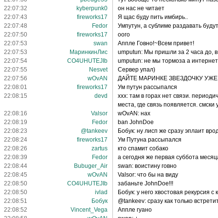
22:07:32
kyberpunk0
он нас не читает
22:07:43
fireworks17
Я щас буду пить имбирь..
22:07:48
Fedor
Умпутун, а сублиме раздавать буду
22:07:50
fireworks17
оого
22:07:53
swan
Аппле Говно!~Всем привет!
22:07:53
МаринкинЛис
umputun: Мы пришли за 2 часа до, 
22:07:54
CO4UHUTEJIb
umputun: не мы тормоза а интернет 
22:07:55
Nesvet
Сервер упал)
22:07:56
wOvAN
ДАЙТЕ МАРИНКЕ ЗВЕЗДОЧКУ УЖЕ!!!!
22:08:01
fireworks17
Ум путун рассыпался
22:08:15
devd
xxx: там в горах нет связи. перио
места, где связь появляется. смски
22:08:16
Valsor
wOvAN: нах
22:08:19
Fedor
ban JohnDoe
22:08:23
@tankeev
Бобук: ну лисп же сразу эплаит вро
22:08:24
fireworks17
Ум Путуна рассыпался
22:08:26
zartus
кто спамит собако
22:08:39
Fedor
а сегодня же первая суббота месяц
22:08:44
Bubuger_Air
swan: воистину говно
22:08:45
wOvAN
Valsor: что бы на виду
22:08:50
CO4UHUTEJIb
забаньте JohnDoe!!!
22:08:50
ivlad
Бобук: у него хвостовая рекурсия 
22:08:51
Бобук
@tankeev: сразу как только встретит.
22:08:52
Vincent_Vega
Аппле гуано