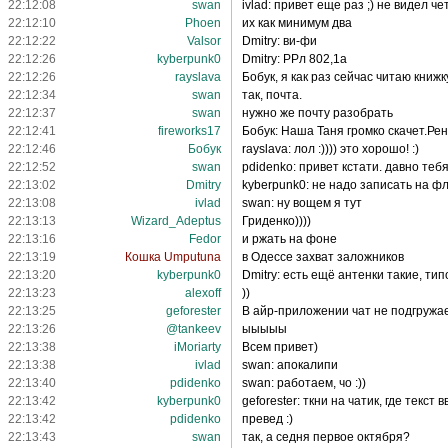
22:12:08
swan
ivlad: привет еще раз ;) не видел че
22:12:10
Phoen
их как минимум два
22:12:22
Valsor
Dmitry: ви-фи
22:12:26
kyberpunk0
Dmitry: РРл 802,1а
22:12:26
rayslava
Бобук, я как раз сейчас читаю книжк
22:12:34
swan
так, почта.
22:12:37
swan
нужно же почту разобрать
22:12:41
fireworks17
Бобук: Наша Таня громко скачет.Рен
22:12:46
Бобук
rayslava: лол :)))) это хорошо! :)
22:12:52
swan
pdidenko: привет кстати. давно теб
22:13:02
Dmitry
kyberpunk0: не надо записать на фл
22:13:08
ivlad
swan: ну вощем я тут
22:13:13
Wizard_Adeptus
Гриденко))))
22:13:16
Fedor
и ржать на фоне
22:13:19
Кошка Umputuna
в Одессе захват заложников
22:13:20
kyberpunk0
Dmitry: есть ещё антенки такие, ти
22:13:23
alexoff
))
22:13:25
geforester
В айр-приложении чат не подгружает
22:13:26
@tankeev
ыыыыы
22:13:38
iMoriarty
Всем привет)
22:13:38
ivlad
swan: апокалипи
22:13:40
pdidenko
swan: работаем, чо :))
22:13:42
kyberpunk0
geforester: ткни на чатик, где текст
22:13:42
pdidenko
превед :)
22:13:43
swan
так, а седня первое октября?