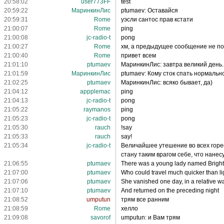
20:58:02
user773FF
test
20:59:22
МаринкинЛис
ptumaev: Оставайся
20:59:31
Rome
уэсли сантос прав кстати
21:00:07
Rome
ping
21:00:08
jc-radio-t
pong
21:00:27
Rome
хм, а предыдущее сообщение не поя
21:00:40
Rome
привет всем
21:01:10
ptumaev
МаринкинЛис: завтра великий день. 
21:01:59
МаринкинЛис
ptumaev: Кому сток спать нормально,
21:02:25
ptumaev
МаринкинЛис: всяко бывает, да)
21:04:12
appplemac
ping
21:04:13
jc-radio-t
pong
21:05:22
raymanos
ping
21:05:23
jc-radio-t
pong
21:05:30
rauch
!say
21:05:33
rauch
say!
21:05:34
jc-radio-t
Величайшее утешение во всех горест
стану таким врагом себе, что нанес
21:06:55
ptumaev
There was a young lady named Bright
21:07:00
ptumaev
Who could travel much quicker than li
21:07:06
ptumaev
She vanished one day, in a relative w
21:07:10
ptumaev
And returned on the preceding night
21:08:52
umputun
трям все ранним
21:08:59
Rome
хелло
21:09:08
savorof
umputun: и Вам трям