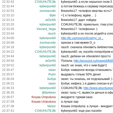
22:32:42
CO4UHUTEJIb
kyberpunk0: а если серьезно гном 3 
22:32:44
kyberpunk0
а потом бежишь к серваку перезагр
22:32:53
zoomacode
fireworks17: телефон жертвы есть?
22:33:10
Byte
+1 к телефону, ждём… :)
22:33:14
wOvAN
fireworks17: дарт лэйдер
22:33:20
kyberpunk0
CO4UHUTEJIb: прикольно, тока утил
22:33:35
Vincent_Vega
fireworks17: телефоннн :)
22:33:44
rauch
kyberpunk0 а он после апдейта cor
22:34:00
kyberpunk0
http://itc.ua/news/oficialnyj_re...
22:34:08
zoomacode
хренак а там мужик О_о
22:34:18
kyberpunk0
rauch: сначала обновить библиотек
22:34:22
CO4UHUTEJIb
kyberpunk0: ок, пасибо попробуем на
22:34:44
kyberpunk0
rauch: дебиан не обновлял просто
22:34:50
wOvAN
Попала:
http://picquick.ru/image/bf68f
22:34:52
kyberpunk0
rauch: не знаю, что с ним будет)
22:35:47
swan
Бобук: наверное всегда отказывать ?
22:35:57
Rulin
выдавать тллько 50% денег
22:36:04
Бобук
swan: ты знаешь, не подсказывай :)
22:36:22
swan
Бобук: нифига ;) я давно списан в у
22:36:33
kyberpunk0
CO4UHUTEJIb:
http://www.ubuntugee
22:36:35
@tankeev
swan: гыгы +1, вывести деньги в офш
22:36:57
Кошка Umputuna
внедрите туркам saas
22:37:09
Кошка Umputuna
а лучше sap
22:37:38
Valsor
Кошка Umputuna: а лучше - внедрит
22:37:41
CO4UHUTEJIb
kyberpunk0: еще раз пасибо