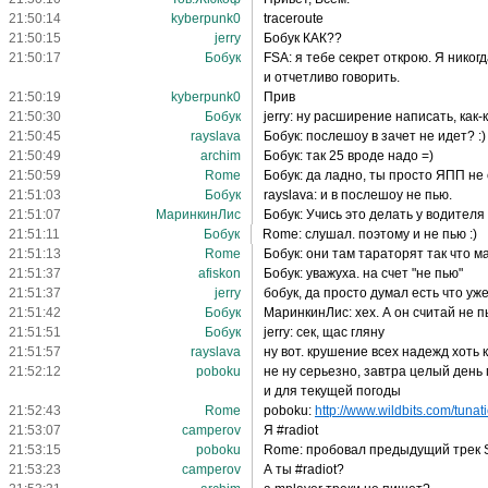
21:50:14
kyberpunk0
traceroute
21:50:15
jerry
Бобук КАК??
21:50:17
Бобук
FSA: я тебе секрет открою. Я никог
и отчетливо говорить.
21:50:19
kyberpunk0
Прив
21:50:30
Бобук
jerry: ну расширение написать, как-
21:50:45
rayslava
Бобук: послешоу в зачет не идет? :)
21:50:49
archim
Бобук: так 25 вроде надо =)
21:50:59
Rome
Бобук: да ладно, ты просто ЯПП не
21:51:03
Бобук
rayslava: и в послешоу не пью.
21:51:07
МаринкинЛис
Бобук: Учись это делать у водителя
21:51:11
Бобук
Rome: слушал. поэтому и не пью :)
21:51:13
Rome
Бобук: они там тараторят так что м
21:51:37
afiskon
Бобук: уважуха. на счет "не пью"
21:51:37
jerry
бобук, да просто думал есть что уже
21:51:42
Бобук
МаринкинЛис: хех. А он считай не п
21:51:51
Бобук
jerry: сек, щас гляну
21:51:57
rayslava
ну вот. крушение всех надежд хоть 
21:52:12
poboku
не ну серьезно, завтра целый день
и для текущей погоды
21:52:43
Rome
poboku:
http://www.wildbits.com/tunati
21:53:07
camperov
Я #radiot
21:53:15
poboku
Rome: пробовал предыдущий трек 
21:53:23
camperov
А ты #radiot?