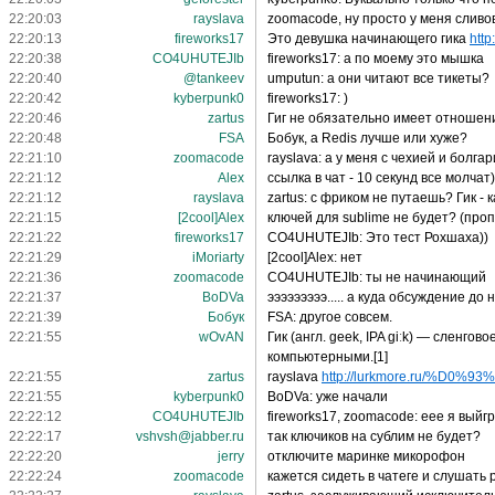
22:20:03
rayslava
zoomacode, ну просто у меня сливо
22:20:13
fireworks17
Это девушка начинающего гика
http
22:20:38
CO4UHUTEJIb
fireworks17: а по моему это мышка
22:20:40
@tankeev
umputun: а они читают все тикеты?
22:20:42
kyberpunk0
fireworks17: )
22:20:46
zartus
Гиг не обязательно имеет отношен
22:20:48
FSA
Бобук, а Redis лучше или хуже?
22:21:10
zoomacode
rayslava: а у меня с чехией и болга
22:21:12
Alex
ссылка в чат - 10 секунд все молчат)
22:21:12
rayslava
zartus: с фриком не путаешь? Гик - к
22:21:15
[2cool]Alex
ключей для sublime не будет? (проп
22:21:22
fireworks17
CO4UHUTEJIb: Это тест Рохшаха))
22:21:29
iMoriarty
[2cool]Alex: нет
22:21:36
zoomacode
CO4UHUTEJIb: ты не начинающий
22:21:37
BoDVa
эээээээээ..... а куда обсуждение до
22:21:39
Бобук
FSA: другое совсем.
22:21:55
wOvAN
Гик (англ. geek, IPA giːk) — сленг
компьютерными.[1]
22:21:55
zartus
rayslava
http://lurkmore.ru/%D0%93
22:21:55
kyberpunk0
BoDVa: уже начали
22:22:12
CO4UHUTEJIb
fireworks17, zoomacode: еее я выйгра
22:22:17
vshvsh@jabber.ru
так ключиков на сублим не будет?
22:22:20
jerry
отключите маринке микорофон
22:22:24
zoomacode
кажется сидеть в чатеге и слушать