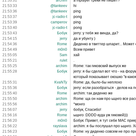
21:53:31
archim
а mplayer треки не пишет?
21:53:33
@tankeev
hi
21:53:36
@tankeev
ping
21:53:37
jc-radio-t
pong
21:53:39
camperov
ping
21:53:40
jc-radio-t
pong
21:53:43
Бобук
jerry: у тебя же винда, да?
21:54:15
jerry
да и убунту )
21:54:36
Rome
Диденко в твиттер шпарит... Может е
21:54:49
m0n0
Всем привет
21:55:05
Sam
хай
21:55:21
rulet
.
21:55:25
archim
Rome: так гиковский выпуск же
21:55:28
Бобук
jerry: я бы сделал вот что - на фор
который показывает окошко "в каком
21:55:31
KvaNTy
Rome: да, было-бы неплохо
21:55:36
Бобук
jerry: если разобраться - делов на 
21:55:40
Rome
archim: так диденко же
21:55:50
archim
Rome: ща он нам про ьщнго все рас
21:55:56
archim
*монго
21:56:07
jerry
бобук, Спасибо!
21:56:16
Rome
ьщнго :DDDD куда уж гиковей)))
21:56:20
m0n0
Бобук: Привет, я тут себе МАС прик
21:56:22
rayslava
archim: я бы послушал про ьщнго. Х
21:56:23
Бобук
Rome: ну диденко совсем не про п