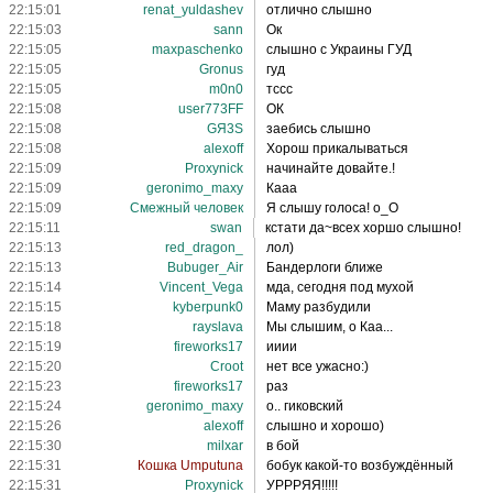
22:15:01
renat_yuldashev
отлично слышно
22:15:03
sann
Ок
22:15:05
maxpaschenko
слышно с Украины ГУД
22:15:05
Gronus
гуд
22:15:05
m0n0
тссс
22:15:08
user773FF
ОК
22:15:08
GЯ3S
заебись слышно
22:15:08
alexoff
Хорош прикалываться
22:15:09
Proxynick
начинайте довайте.!
22:15:09
geronimo_maxy
Кааа
22:15:09
Смежный человек
Я слышу голоса! о_О
22:15:11
swan
кстати да~всех хоршо слышно!
22:15:13
red_dragon_
лол)
22:15:13
Bubuger_Air
Бандерлоги ближе
22:15:14
Vincent_Vega
мда, сегодня под мухой
22:15:15
kyberpunk0
Маму разбудили
22:15:18
rayslava
Мы слышим, о Каа...
22:15:19
fireworks17
ииии
22:15:20
Croot
нет все ужасно:)
22:15:23
fireworks17
раз
22:15:24
geronimo_maxy
о.. гиковский
22:15:26
alexoff
слышно и хорошо)
22:15:30
milxar
в бой
22:15:31
Кошка Umputuna
бобук какой-то возбуждённый
22:15:31
Proxynick
УРРРЯЯ!!!!!