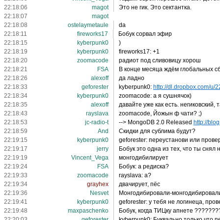
22:18:06
magot
Это не гик. Это сектантка.
22:18:07
magot
22:18:08
ostelaymetaule
da
22:18:11
fireworks17
Бобук сорвал эфир
22:18:15
kyberpunk0
)
22:18:19
kyberpunk0
fireworks17: +1
22:18:20
zoomacode
радиот под сливовицу хорош
22:18:21
FSA
В конце месяца ждём глобальных сб
22:18:26
alexoff
да ладно
22:18:33
geforester
kyberpunk0:
http://dl.dropbox.com/u/2
22:18:34
kyberpunk0
zoomacode: а я сушнячок)
22:18:35
alexoff
давайте уже как есть. негиковский, 
22:18:43
rayslava
zoomacode, Йожын ф чати? ;)
22:18:53
jc-radio-t
--> MongoDB 2.0 Released
http://blo
22:18:59
And
Скидки для сублима будут?
22:19:15
kyberpunk0
geforester: переустанови или пров
22:19:17
jerry
Бобук это одна из тех, что ты снял
22:19:19
Vincent_Vega
монгодибилирует
22:19:24
FSA
Бобук: а редиска?
22:19:33
zoomacode
rayslava: а?
22:19:34
grayhex
двачирует, пёс
22:19:36
Nesvet
Монгодибировали-монгодибировали
22:19:41
kyberpunk0
geforester: у тебя не логинеца, про
22:19:48
maxpaschenko
Бобук, когда ТИЦку апнете ???????
22:20:03
geforester
kyberpunk0: Буквально только что п