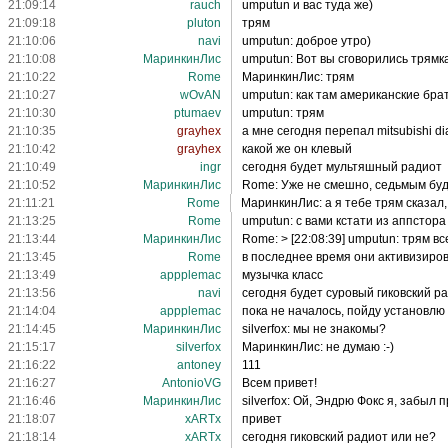
21:09:14
rauch
umputun и вас туда же)
21:09:18
pluton
трям
21:10:06
navi
umputun: доброе утро)
21:10:08
МаринкинЛис
umputun: Вот вы сговорились трямк
21:10:22
Rome
МаринкинЛис: трям
21:10:27
wOvAN
umputun: как там американские бра
21:10:30
ptumaev
umputun: трям
21:10:35
grayhex
а мне сегодня перепал mitsubishi d
21:10:42
grayhex
какой же он клевый
21:10:49
ingr
сегодня будет мультяшный радиот
21:10:52
МаринкинЛис
Rome: Уже не смешно, седьмым бу
21:11:21
Rome
МаринкинЛис: а я тебе трям сказал,
21:13:25
Rome
umputun: с вами кстати из аппстор
21:13:44
МаринкинЛис
Rome: > [22:08:39] umputun: трям в
21:13:45
Rome
в последнее время они активизиров
21:13:49
appplemac
музычка класс
21:13:56
navi
сегодня будет суровый гиковский р
21:14:04
appplemac
пока не началось, пойду установлю 
21:14:45
МаринкинЛис
silverfox: мы не знакомы?
21:15:17
silverfox
МаринкинЛис: не думаю :-)
21:16:22
antoney
111
21:16:27
AntonioVG
Всем привет!
21:16:46
МаринкинЛис
silverfox: Ой, Эндрю Фокс я, забыл п
21:18:07
xARTx
привет
21:18:14
xARTx
сегодня гиковский радиот или не?