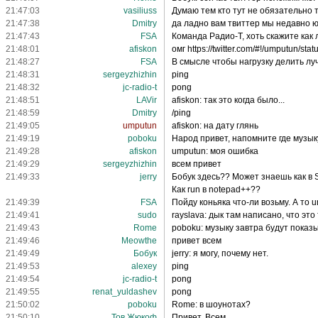
21:47:03
vasiliuss
Думаю тем кто тут не обязательно т
21:47:38
Dmitry
да ладно вам твиттер мы недавно ю
21:47:43
FSA
Команда Радио-Т, хоть скажите как
21:48:01
afiskon
омг https://twitter.com/#!/umputun/s
21:48:27
FSA
В смысле чтобы нагрузку делить лу
21:48:31
sergeyzhizhin
ping
21:48:32
jc-radio-t
pong
21:48:51
LAVir
afiskon: так это когда было...
21:48:59
Dmitry
/ping
21:49:05
umputun
afiskon: на дату глянь
21:49:19
poboku
Народ привет, напомните где музык
21:49:28
afiskon
umputun: моя ошибка
21:49:29
sergeyzhizhin
всем привет
21:49:33
jerry
Бобук здесь?? Может знаешь как в 
Как run в notepad++??
21:49:39
FSA
Пойду коньяка что-ли возьму. А то 
21:49:41
sudo
rayslava: дык там написано, что эт
21:49:43
Rome
poboku: музыку завтра будут показ
21:49:46
Meowthe
привет всем
21:49:49
Бобук
jerry: я могу, почему нет.
21:49:53
alexey
ping
21:49:54
jc-radio-t
pong
21:49:55
renat_yuldashev
pong
21:50:02
poboku
Rome: в шоунотах?
21:50:10
Тов.Жюкоф
Привет, Всем.