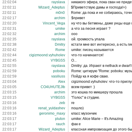
22:02:04
rayslava
никакого эфира, пока сван не приде
22:02:11
Wizard_Adeptus
$Приветствую дамы и господа!=)
22:02:11
m0n0
Rome: да пока и не собираюсь, точн
22:02:17
archim
$привет
22:02:20
Vincent_Vega
ну что вы бетмены, даже унцы еще 
22:02:31
umike
а что за песня играет ?
22:02:32
archim
ооо
22:02:35
rayslava
ой. громкость упала
22:02:38
Dmitry
кстати мне вот интересно, а есть г
22:02:42
Rome
umike: писец называется
22:02:44
cigizmoond.vyhuholev
что-то начинается!
22:02:45
VYBGSS
О...
22:02:55
rayslava
Dmitry: да. Играют в nethack и dwarf f
22:02:59
poboku
Rome: цитирую "Rome: poboku: музы
22:02:59
vasiliuss
Пойду ка я кофе сваю.
22:03:04
Alex
cigizmoond.vyhuholev: что-то пригл
22:03:05
CO4UHUTEJIb
всем привет :)
22:03:15
archim
это кошка по микшеру прошла
22:03:15
VYBGSS
"Голос" в студию.
22:03:16
zeb
re
22:03:16
renat_yuldashev
пошло)
22:03:16
geronimo_maxy
класс музончик
22:03:17
pluton
umike: Alice Marie – It's Amazing
22:03:17
rauch
фак е
22:03:17
Wizard_Adeptus
классная импровизация до этого бы