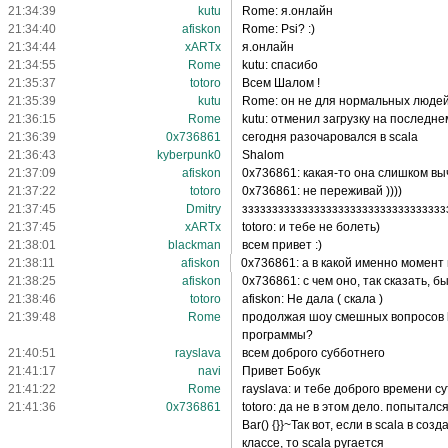
21:34:39
kutu
Rome: я.онлайн
21:34:40
afiskon
Rome: Psi? :)
21:34:44
xARTx
я.онлайн
21:34:55
Rome
kutu: спасибо
21:35:37
totoro
Всем Шалом !
21:35:39
kutu
Rome: он не для нормальных людей
21:36:15
Rome
kutu: отменил загрузку на последн
21:36:39
0x736861
сегодня разочаровался в scala
21:36:43
kyberpunk0
Shalom
21:37:09
afiskon
0x736861: какая-то она слишком выч
21:37:22
totoro
0x736861: не переживай ))))
21:37:45
Dmitry
зззззззззззззззззззззззззззззззззз
21:37:45
xARTx
totoro: и тебе не болеть)
21:38:01
blackman
всем привет :)
21:38:11
afiskon
0x736861: а в какой именно момен
21:38:25
afiskon
0x736861: с чем оно, так сказать, 
21:38:46
totoro
afiskon: Не дала ( скала )
21:39:48
Rome
продолжая шоу смешных вопросов b
программы?
21:40:51
rayslava
всем доброго субботнего
21:41:17
navi
Привет Бобук
21:41:22
Rome
rayslava: и тебе доброго времени су
21:41:36
0x736861
totoro: да не в этом дело. попытался
Bar() {}}~Так вот, если в scala в со
классе, то scala ругается