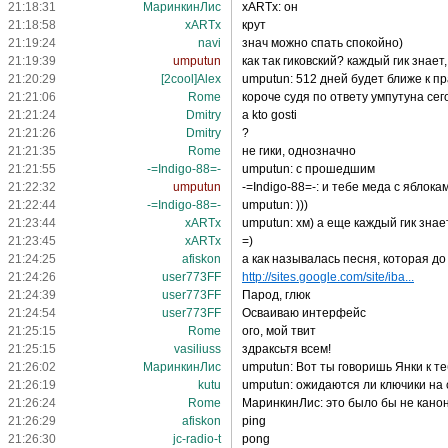
21:18:31
МаринкинЛис
xARTx: он
21:18:58
xARTx
крут
21:19:24
navi
знач можно спать спокойно)
21:19:39
umputun
как так гиковский? каждый гик знает
21:20:29
[2cool]Alex
umputun: 512 дней будет ближе к пр
21:21:06
Rome
короче судя по ответу умпутуна сег
21:21:24
Dmitry
a kto gosti
21:21:26
Dmitry
?
21:21:35
Rome
не гики, однозначно
21:21:55
-=Indigo-88=-
umputun: с прошедшим
21:22:32
umputun
-=Indigo-88=-: и тебе меда с яблока
21:22:44
-=Indigo-88=-
umputun: )))
21:23:44
xARTx
umputun: хм) а еще каждый гик знае
21:23:45
xARTx
=)
21:24:25
afiskon
а как называлась песня, которая до
21:24:26
user773FF
http://sites.google.com/site/iba...
21:24:39
user773FF
Парод, глюк
21:24:54
user773FF
Осваиваю интерфейс
21:25:15
Rome
ого, мой твит
21:25:15
vasiliuss
здраксьтя всем!
21:26:02
МаринкинЛис
umputun: Вот ты говоришь Янки к те
21:26:19
kutu
umputun: ожидаются ли ключики на
21:26:24
Rome
МаринкинЛис: это было бы не кано
21:26:29
afiskon
ping
21:26:30
jc-radio-t
pong