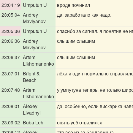
23:04:19
Umputun U
вроде починил
23:05:04
Andrey
да. заработало как надо.
Mavlyanov
23:05:36
Umputun U
спасибо за сигнал. я понятия не и
23:06:36
Andrey
слышим слышим
Mavlyanov
23:06:37
Artem
слышим слышим
Likhomanenko
23:07:01
Bright &
лёха и один нормально справлял
Beach
23:07:48
Artem
у умпутуна теперь, не только широ
Likhomanenko
23:08:01
Alexey
да, особенно, если вискарика нав
Livadnyi
23:09:02
Buba Leh
опять усб отвалился
23:09:12
Alexey
это всё из-за бандармина