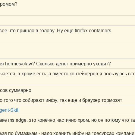
 Хромом?
ое что пришло в голову. Ну еще firefox containers
ля hermes/claw? Сколько денег примерно уходит?
чается, в хроме есть, а вместо контейнеров я пользуюсь вто
ксов суммарно
о того что собирают инфу, так еще и браузер тормозят
gent-Skill
ке ms edge. это конечно частично хром. но он потому что т
ельзя по бумажкам - надо хранить инфу на "ресурсах компани