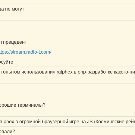
а не могут
ыл прецедент
ttps://stream.radio-t.com/
юсуйте
я опытом использования ralphex в php-разработке какого-н
хорошие терминалы?
alphex в огромной браузерной игре на JS (Космические рейн
товали?