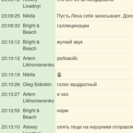
Livadnyi
23:09:25
Nikita
Пусть Лёха себя записывает. Доп
23:09:33
Bright &
галлюцинации
Beach
23:10:12
Bright &
жуткий звук
Beach
23:10:12
Artem
робовойс
Likhomanenko
23:10:19
Nikita
🤖
23:10:26
Oleg Sidorkin
голос квадратный
23:10:27
Artem
и эхо
Likhomanenko
23:12:55
Bright &
норм
Beach
23:13:10
Alexey
опять теще на наушники отправл