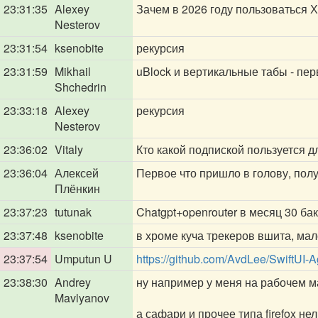
23:31:35
Alexey
Зачем в 2026 году пользоваться
Nesterov
23:31:54
ksenobite
рекурсия
23:31:59
Mikhail
uBlock и вертикальные табы - перв
Shchedrin
23:33:18
Alexey
рекурсия
Nesterov
23:36:02
Vitaly
Кто какой подпиской пользуется д
23:36:04
Алексей
Первое что пришло в голову, полу
Плёнкин
23:37:23
tutunak
Chatgpt+openrouter в месяц 30 ба
23:37:48
ksenobite
в хроме куча трекеров вшита, мал
23:37:54
Umputun U
https://github.com/AvdLee/SwiftUI-A
23:38:30
Andrey
ну например у меня на рабочем ма
Mavlyanov
а сафари и прочее типа firefox н