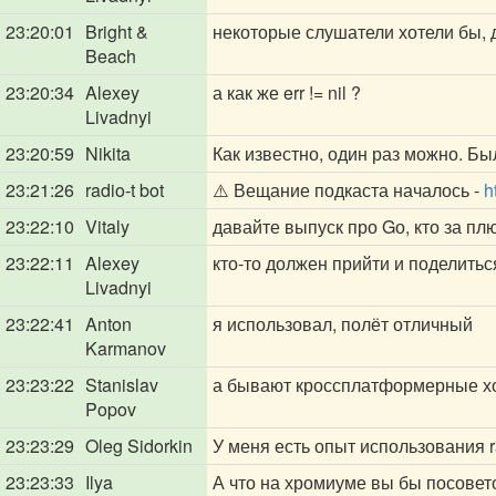
23:20:01
Bright &
некоторые слушатели хотели бы, д
Beach
23:20:34
Alexey
а как же err != nil ?
Livadnyi
23:20:59
Nikita
Как известно, один раз можно. Б
23:21:26
radio-t bot
⚠️ Вещание подкаста началось -
h
23:22:10
Vitaly
давайте выпуск про Gо, кто за пл
23:22:11
Alexey
кто-то должен прийти и поделитьс
Livadnyi
23:22:41
Anton
я использовал, полёт отличный
Karmanov
23:23:22
Stanislav
а бывают кроссплатформерные 
Popov
23:23:29
Oleg Sidorkin
У меня есть опыт использования r
23:23:33
Ilya
А что на хромиуме вы бы посове