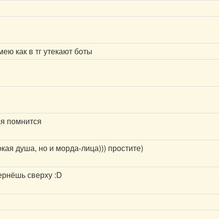
мею как в тг утекают боты
ся помнится
кая душа, но и морда-лица))) простите)
ернёшь сверху :D