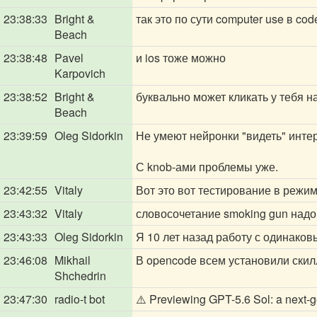
23:38:33
Bright &
так это по сути computer use в cod
Beach
23:38:48
Pavel
и ios тоже можно
Karpovich
23:38:52
Bright &
буквально может кликать у тебя 
Beach
23:39:59
Oleg Sidorkin
Не умеют нейронки "видеть" инте
С knob-ами проблемы уже.
23:42:55
Vitaly
Вот это вот тестирование в режим
23:43:32
Vitaly
словосочетание smoking gun надо
23:43:33
Oleg Sidorkin
Я 10 лет назад работу с одинаков
23:46:08
Mikhail
В opencode всем установили скилл
Shchedrin
23:47:30
radio-t bot
⚠️ Previewing GPT-5.6 Sol: a next-