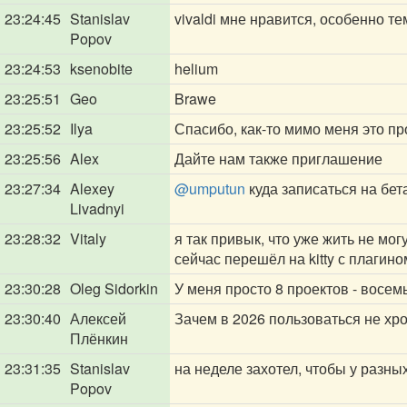
23:24:45
Stanislav
vivaldi мне нравится, особенно т
Popov
23:24:53
ksenobite
helium
23:25:51
Geo
Brawe
23:25:52
Ilya
Спасибо, как-то мимо меня это п
23:25:56
Alex
Дайте нам также приглашение
23:27:34
Alexey
@umputun
куда записаться на бет
Livadnyi
23:28:32
Vitaly
я так привык, что уже жить не мог
сейчас перешёл на kitty с плагино
23:30:28
Oleg Sidorkin
У меня просто 8 проектов - восем
23:30:40
Алексей
Зачем в 2026 пользоваться не хр
Плёнкин
23:31:35
Stanislav
на неделе захотел, чтобы у разны
Popov