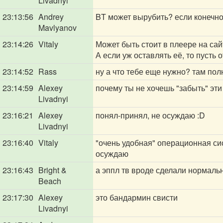
Livadnyi
23:13:56
Andrey
BT может вырубить? если конечн
Mavlyanov
23:14:26
Vitaly
Может быть стоит в плеере на са
А если уж оставлять её, то пусть
23:14:52
Rass
ну а что тебе еще нужно? там по
23:14:59
Alexey
почему ты не хочешь "забыть" эт
Livadnyi
23:16:21
Alexey
понял-принял, не осуждаю :D
Livadnyi
23:16:40
Vitaly
"очень удобная" операционная си
осуждаю
23:16:43
Bright &
а эппл тв вроде сделали нормаль
Beach
23:17:30
Alexey
это бандармин свисти
Livadnyi