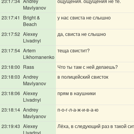
23:17:34
Andrey
ощущения. ощущения не те.
Mavlyanov
23:17:41
Bright &
у нас свиста не слышно
Beach
23:17:52
Alexey
да, свиста не слышно
Livadnyi
23:17:54
Artem
теща свистит?
Likhomanenko
23:18:00
Rass
Что ты там с ней делаешь?
23:18:03
Andrey
в полицейский свисток
Mavlyanov
23:18:06
Alexey
прям в наушники
Livadnyi
23:18:14
Andrey
п-о-г-л-а-ж-и-в-а-ю
Mavlyanov
23:19:43
Alexey
Лёха, в следующий раз в такой си
Livadnyi